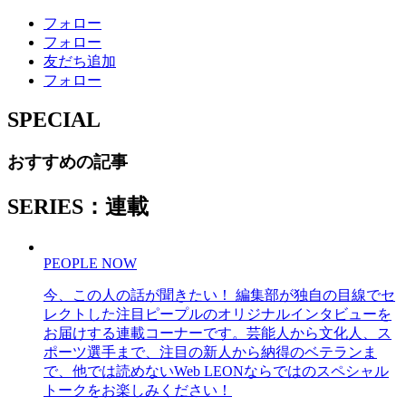
フォロー
フォロー
友だち追加
フォロー
SPECIAL
おすすめの記事
SERIES：連載
PEOPLE NOW
今、この人の話が聞きたい！ 編集部が独自の目線でセ
レクトした注目ピープルのオリジナルインタビューを
お届けする連載コーナーです。芸能人から文化人、ス
ポーツ選手まで、注目の新人から納得のベテランま
で、他では読めないWeb LEONならではのスペシャル
トークをお楽しみください！