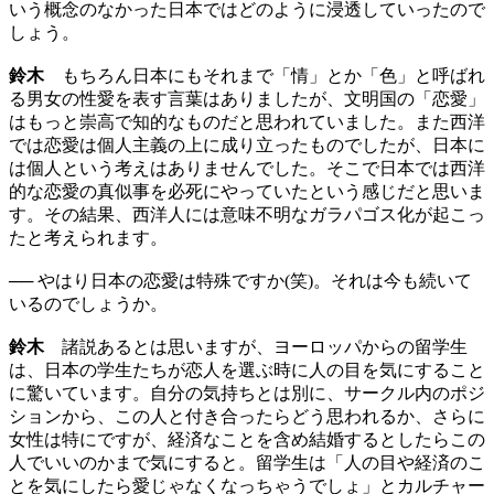
いう概念のなかった日本ではどのように浸透していったので
しょう。
鈴木
もちろん日本にもそれまで「情」とか「色」と呼ばれ
る男女の性愛を表す言葉はありましたが、文明国の「恋愛」
はもっと崇高で知的なものだと思われていました。また西洋
では恋愛は個人主義の上に成り立ったものでしたが、日本に
は個人という考えはありませんでした。そこで日本では西洋
的な恋愛の真似事を必死にやっていたという感じだと思いま
す。その結果、西洋人には意味不明なガラパゴス化が起こっ
たと考えられます。
── やはり日本の恋愛は特殊ですか(笑)。それは今も続いて
いるのでしょうか。
鈴木
諸説あるとは思いますが、ヨーロッパからの留学生
は、日本の学生たちが恋人を選ぶ時に人の目を気にすること
に驚いています。自分の気持ちとは別に、サークル内のポジ
ションから、この人と付き合ったらどう思われるか、さらに
女性は特にですが、経済なことを含め結婚するとしたらこの
人でいいのかまで気にすると。留学生は「人の目や経済のこ
とを気にしたら愛じゃなくなっちゃうでしょ」とカルチャー