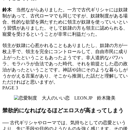
鈴木
当然ながらありました。一方で古代ギリシャには奴隷
制があって、古代ローマでも同じですが、奴隷制度がある場
合、性的な欲望を満たすために領主が奴隷を使っていいとい
う習慣がありました。そして奴隷の方も領主に認められる、
寵愛を受けるということが非常に利益だった。
領主が奴隷に心惹かれることもありましたし、奴隷の方が一
枚上手で、領主を完全にコントロールして、自由市民に成り
上がったということもあったようです。非人道的なパワハ
ラ、モラハラが合法であった時代、それを前提とした恋の政
治があったということです。神話や詩にそのような暮らしが
うかがえる言葉があり、そこから推測した話だと理解してい
ただければと思いますが。
PAGE 3
禁欲的になればなるほどエロスが高まってしまう
── 古代ギリシャやローマでは、気持ちとしての恋愛という
より、先に手段や目的のようなものを強く感じます。その後