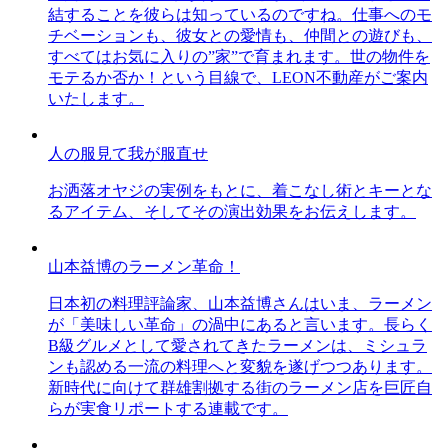
結することを彼らは知っているのですね。仕事へのモ
チベーションも、彼女との愛情も、仲間との遊びも、
すべてはお気に入りの”家”で育まれます。世の物件を
モテるか否か！という目線で、LEON不動産がご案内
いたします。
人の服見て我が服直せ
お洒落オヤジの実例をもとに、着こなし術とキーとな
るアイテム、そしてその演出効果をお伝えします。
山本益博のラーメン革命！
日本初の料理評論家、山本益博さんはいま、ラーメン
が「美味しい革命」の渦中にあると言います。長らく
B級グルメとして愛されてきたラーメンは、ミシュラ
ンも認める一流の料理へと変貌を遂げつつあります。
新時代に向けて群雄割拠する街のラーメン店を巨匠自
らが実食リポートする連載です。