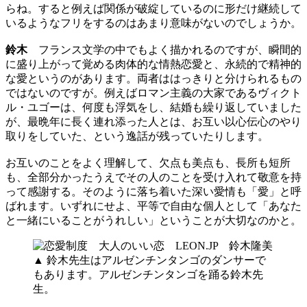
らね。すると例えば関係が破綻しているのに形だけ継続して
いるようなフリをするのはあまり意味がないのでしょうか。
鈴木
フランス文学の中でもよく描かれるのですが、瞬間的
に盛り上がって覚める肉体的な情熱恋愛と、永続的で精神的
な愛というのがあります。両者ははっきりと分けられるもの
ではないのですが。例えばロマン主義の大家であるヴィクト
ル・ユゴーは、何度も浮気をし、結婚も繰り返していました
が、最晩年に長く連れ添った人とは、お互い以心伝心のやり
取りをしていた、という逸話が残っていたりします。
お互いのことをよく理解して、欠点も美点も、長所も短所
も、全部分かったうえでその人のことを受け入れて敬意を持
って感謝する。そのように落ち着いた深い愛情も「愛」と呼
ばれます。いずれにせよ、平等で自由な個人として「あなた
と一緒にいることがうれしい」ということが大切なのかと。
▲ 鈴木先生はアルゼンチンタンゴのダンサーで
もあります。アルゼンチンタンゴを踊る鈴木先
生。