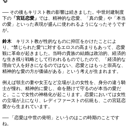
る
── その後もキリスト教の影響は続きました。中世封建制度
下の
「宮廷恋愛」
では、精神的な恋愛、「真の愛」や「本当
の愛」といった表現が盛んに使われるようになったそうです
が。
鈴木
キリスト教が性的なものに抑圧をかけたことによ
り、“禁じられた愛”に対するエロスの高まりもあって、恋愛
観に革命が起きました。当時の貴族の結婚は政治的、経済的
な生き残り戦略として行われるものでしたので、「経済的な
理由で人を好きになるのではない、恋愛とはもっと崇高な、
精神的な愛の方が価値がある」という考えが生まれます。
例えば領主の妻や女王など立場が上の女性を、身分の違う騎
士が憧れ、精神的に愛し、命を懸けて守るのが本当の愛だ
と。ここで女性の神格化が起こります。恋愛においては女性
の立場が上になり、レディファーストの伝統も、この宮廷恋
愛から生まれています。
── 「恋愛は中世の発明」というのはこの時期のことです
ね。