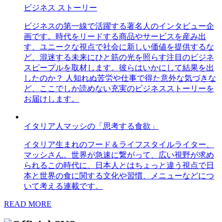
ビジネス ストーリー
ビジネスの第一線で活躍する著名人のインタビュー企
画です。時代をリードする商品やサービスを産み出
す、ユニークな視点で社会に新しい価値を提供するな
ど、混迷する未来にひと筋の光を照らす注目のビジネ
スピープルを取材します。彼らはいかにして結果を出
したのか？ 人知れぬ苦労や仕事で得た意外な気づきな
ど、ここでしか読めない充実のビジネスストーリーを
お届けします。
イタリア人マッシの「思考する食欲」
イタリア生まれのフード＆ライフスタイルライター、
マッシさん。世界が急速に繋がって、広い視野が求め
られるこの時代に、日本人とはちょっと違う視点で日
本と世界の食に関する文化や習慣、メニューなどにつ
いて考える連載です。
READ MORE