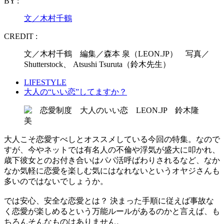
BY :
文／木村千鶴
CREDIT :
文／木村千鶴 編集／森本 泉（LEON.JP） 写真／
Shutterstock、 Atsushi Tsuruta（鈴木先生）
LIFESTYLE
大人の“いい恋”してますか？
大人こそ恋愛すべしとオススメしている今回の特集。なので
すが、今やネットでは有名人の不倫や浮気が盛大に叩かれ、
歳下彼女とのお付き合いはパパ活呼ばわりされるなど、なか
なか気軽に恋愛を楽しむ気にはなれないというオヤジさんも
多いのではないでしょうか。
では安心、安全な恋愛とは？ 決まった手順に従えば事故な
く恋愛が楽しめるという万能ルールがあるのかと言えば、も
ちろんそんなものはありません。