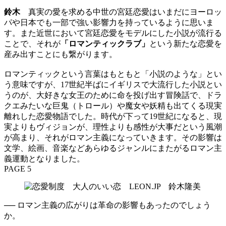
鈴木
真実の愛を求める中世の宮廷恋愛はいまだにヨーロッ
パや日本でも一部で強い影響力を持っているように思いま
す。また近世において宮廷恋愛をモデルにした小説が流行る
ことで、それが
「ロマンティックラブ」
という新たな恋愛を
産み出すことにも繋がります。
ロマンティックという言葉はもともと「小説のような」とい
う意味ですが、17世紀半ばにイギリスで大流行した小説とい
うのが、大好きな女王のために命を投げ出す冒険話で、ドラ
クエみたいな巨鬼（トロール）や魔女や妖精も出てくる現実
離れした恋愛物語でした。時代が下って19世紀になると、現
実よりもヴィジョンが、理性よりも感性が大事だという風潮
が高まり、それがロマン主義になっていきます。その影響は
文学、絵画、音楽などあらゆるジャンルにまたがるロマン主
義運動となりました。
PAGE 5
── ロマン主義の広がりは革命の影響もあったのでしょう
か。