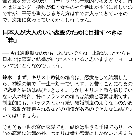
金と愛を分けるのが、ヨーロッパの一般的な考え方です。日
本はジェンダー指数が低く女性の社会進出が本当に難しいの
ですが、平等を重んじる考え方はすでに入ってきているの
で、次第に変わっていくかもしれません。
日本人が大人のいい恋愛のために目指すべきは
「粋」
── 今は過渡期なのかもしれないですね。上記のことからも
日本では恋愛と結婚が結びついていると思いますが、ヨーロ
ッパではどうなのでしょう。
鈴木
まず、キリスト教徒の場合は、恋愛をして結婚した
ら、神様の前で「一生一対一でいます」と誓うことになるの
で恋愛と結婚は結びつきます。しかしキリスト教を信じてい
ない人の場合、特にフランスの場合は結婚と恋愛は別です。
制度的にも、パックスという緩い結婚制度のようなものがあ
り、税制が優遇されるなどの補償があるのでそんなに結びつ
いてはいません。
そもそも中世の宮廷恋愛でも、結婚は生きる手段であり、本
当の恋愛は結婚の外、つまりは婚外恋愛にしかないと考えら