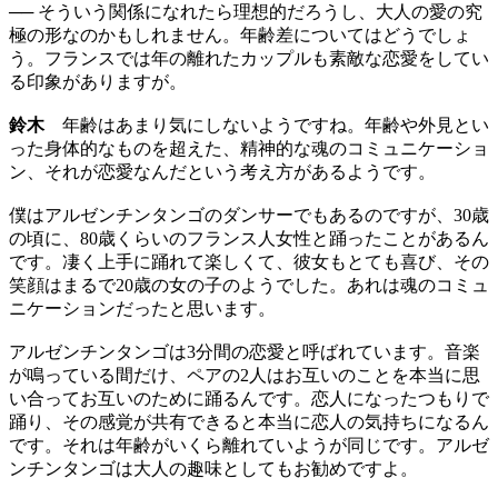
── そういう関係になれたら理想的だろうし、大人の愛の究
極の形なのかもしれません。年齢差についてはどうでしょ
う。フランスでは年の離れたカップルも素敵な恋愛をしてい
る印象がありますが。
鈴木
年齢はあまり気にしないようですね。年齢や外見とい
った身体的なものを超えた、精神的な魂のコミュニケーショ
ン、それが恋愛なんだという考え方があるようです。
僕はアルゼンチンタンゴのダンサーでもあるのですが、30歳
の頃に、80歳くらいのフランス人女性と踊ったことがあるん
です。凄く上手に踊れて楽しくて、彼女もとても喜び、その
笑顔はまるで20歳の女の子のようでした。あれは魂のコミュ
ニケーションだったと思います。
アルゼンチンタンゴは3分間の恋愛と呼ばれています。音楽
が鳴っている間だけ、ペアの2人はお互いのことを本当に思
い合ってお互いのために踊るんです。恋人になったつもりで
踊り、その感覚が共有できると本当に恋人の気持ちになるん
です。それは年齢がいくら離れていようが同じです。アルゼ
ンチンタンゴは大人の趣味としてもお勧めですよ。