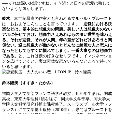
── それは深いお話ですね。そう聞くと日本の恋愛は熟して
ないような気がします。
鈴木
20世紀最高の作家とも言われるマルセル・プルースト
は、おおよそこんなことを言っています。
「恋愛における快
楽などは、基本的に想像力の問題。美しい人は想像力のない
アホに任せておけ。想像力さえあればもの凄い世界を味わえ
る。それが恋愛、それが人間。年の差がどれだけあろうと関
係ない。逆に想像力が働かないとどんなに綺麗な人と恋人に
なったとしてもすぐに慣れてしまう。一番大事なのは想像力
である」
と。これは僕の好きなセリフです。イマジネーショ
ンを広げていくと、実は素敵な恋がいろんなところで待って
いると思います。
鈴木隆美（すずき・たかみ）
福岡大学人文学部フランス語学科教授。1976年生まれ。開成
高校、東京大学理科1類を経て、同大学文学部卒。同大学大
学院人文科学研究科博士課程修了。ストラスブール大学（フ
ランス）にて文学博士取得（2010年）。専門はプルーストを