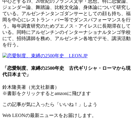
中心とする19、20世紀のフランス文学・思想。特に恋愛論、
ジェンダー論、舞踏論、比較文化論、身体論について研究し
ている。アルゼンチンタンゴダンサーとしての顔も持ち、福
岡を中心にレストラン・バー等でダンスパフォーマンスを行
う。毎年調査研究のためブエノス・アイレスに長期滞在して
いる。同時にアルゼンチンのインターナショナルタンゴ学校
にて、招待講師を務め、アルゼンチン各地でデモ、講演活動
を行う。
「恋愛制度、束縛の2500年史 古代ギリシャ・ローマから現
代日本まで」
鈴木隆美著（光文社新書）
※書影をクリックするとamzonに飛びます
この記事が気に入ったら「いいね！」しよう
Web LEONの最新ニュースをお届けします。