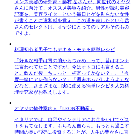
メンズ美容の研究家・藤村 岳さんが、同世代のオヤジ
さんに向けて、オススメ美容を紹介。男性が読む美容
記事を、美容ライターという毎日ヒゲを剃らない女性
が書くことに違和感を覚え、この道を志したという岳
さんのセレクトは、オヤジにとってのリアルそのもの
ですよ。
料理初心者男子でもデキる・モテる簡単レシピ
「好きな相手は胃の腑からつかめ」って、昔はオンナ
に言われてたことですが、今はオトコにも言えるこ
と。飲んだ後「ちょっと一杯寄ってかない？」、「今
度一緒にアレ作らない？」「週末ホムパしようよ」な
どなど、さまざまな口実に使える簡単レシピを人気料
理研究家がお教えします。
オヤジの物件案内人「LEON不動産」
イタリアでは、自宅やインテリアにお金をかけてゲス
トをもてなします。もちろん自らも。もっとも過ごす
時間の長い”家”に投資することが、人生の豊かさに直