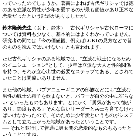
っていったのでしょうか。著書によれば古代ギリシャでは徳
のある立派な男性が少年を愛するのが最も価値があり正常な
恋愛だったという記述がありましたが。
鈴木隆美先生
（以下、鈴木） 古代ギリシャや古代ローマに
ついては資料も少なく、基本的にはよくわかっていません。
研究者の間では「今の価値観、例えばLGBTの見方などで昔
のものを読んではいけない」とも言われます。
ただ古代ギリシャのある地域では、“立派な戦士になるため
のイニシエーション”として、少年は立派な大人と性的関係
を持つ、それが立心出世の必要なステップである、とされて
いたことは間違いありません。
また他の地域、パプアニューギニアの部族などにも“立派な
男性の戦士の精子を飲まないと、パワーが自分の中に宿らな
い”といったものもあります。とにかく「勇気があって徳が
あり、節度もある」そんな良いリーダーと兵士を育てなけれ
ばいけなかったので、そのために少年愛というものがシステ
ムとして立ち上がった地域があったということです。
── それと並行して普通に男女間の恋愛的なものもあったと
いうことですね。