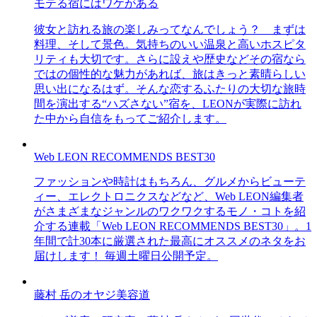
モテる宿にはワケがある
彼女と訪れる旅の楽しみってなんでしょう？ まずは
料理、そして景色。気持ちのいい温泉と高いホスピタ
リティも大切です。さらに設えや歴史などその宿なら
ではの個性的な魅力があれば、旅はきっと素晴らしい
思い出になるはず。そんな恋するふたりの大切な旅時
間を演出する“ハズさない”宿を、LEONが実際に訪れ
た中から自信をもってご紹介します。
Web LEON RECOMMENDS BEST30
ファッションや時計はもちろん、グルメからビューテ
ィー、エレクトロニクスなどなど、Web LEON編集者
がさまざまなジャンルのワクワクするモノ・コトを紹
介する連載「Web LEON RECOMMENDS BEST30」。1
年間で計30本に厳選された最高にオススメのネタをお
届けします！ 毎週土曜日公開予定。
藤村 岳のオヤジ美容道