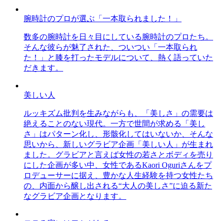
腕時計のプロが選ぶ「一本取られました！」
数多の腕時計を日々目にしている腕時計のプロたち。
そんな彼らが魅了された、ついつい「一本取られ
た！」と膝を打ったモデルについて、熱く語っていた
だきます。
美しい人
ルッキズム批判を生みながらも、「美しさ」の需要は
絶えることのない現代。一方で世間が求める「美し
さ」はパターン化し、形骸化してはいないか、そんな
思いから、新しいグラビア企画「美しい人」が生まれ
ました。グラビアと言えば女性の若さとボディを売り
にした企画が多い中、女性であるKaori Oguriさんをプ
ロデューサーに据え、豊かな人生経験を持つ女性たち
の、内面から醸し出される“大人の美しさ”に迫る新た
なグラビア企画となります。