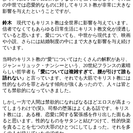
の中世では恋愛的なものに対してキリスト教が非常に大きな
影響を与えたということですが。
鈴木
現代でもキリスト教は全世界に影響を与えています。
信者でなくてもあらゆる日常生活にキリスト教文化が浸透し
ていると思います。愛についても、中世から現代まで、映画
や小説、さらには結婚制度の中にまで大きな影響を与え続け
ています。
当時のキリスト教の“愛”についてはたくさんの解釈があり、
ジャン＝リュック・ナンシーという、20世紀フランスの素晴
らしい哲学者も
「愛については複雑すぎて、腰が引けて誰も
語れない」
と言っています。それでも大筋でキリスト教には
性的なものを罪とみなす傾向が強くあったので、人々は皆と
ても禁欲的になっていきました。
しかし一方で人間は禁欲的になればなるほどエロスが高まっ
てしまうわけで(笑)、司祭の堕落はよくある話です。キリス
ト教には、ある種、恋愛に関する緊張感を作り出した面もあ
ると思います。性的なものをサタンと結びつけて、性的快楽
を貪ることを七つの大罪のひとつにしてしまった。それを多