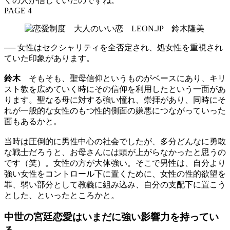
くの人が信じていたのですね。
PAGE 4
── 女性はセクシャリティを全否定され、処女性を重視され
ていた印象があります。
鈴木
そもそも、聖母信仰というものがベースにあり、キリ
スト教を広めていく時にその信仰を利用したという一面があ
ります。聖なる母に対する強い憧れ、崇拝があり、同時にそ
れが一般的な女性のもつ性的側面の嫌悪につながっていった
面もあるかと。
当時は圧倒的に男性中心の社会でしたが、多分どんなに勇敢
な戦士だろうと、お母さんには頭が上がらなかったと思うの
です（笑）。女性の方が大体強い。そこで男性は、自分より
強い女性をコントロール下に置くために、女性の性的欲望を
罪、弱い部分として教義に組み込み、自分の支配下に置こう
とした、といったところかと。
中世の宮廷恋愛はいまだに強い影響力を持ってい