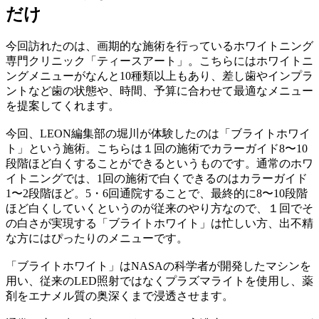
だけ
今回訪れたのは、画期的な施術を行っているホワイトニング
専門クリニック「ティースアート」。こちらにはホワイトニ
ングメニューがなんと10種類以上もあり、差し歯やインプラ
ントなど歯の状態や、時間、予算に合わせて最適なメニュー
を提案してくれます。
今回、LEON編集部の堀川が体験したのは「ブライトホワイ
ト」という施術。こちらは１回の施術でカラーガイド8〜10
段階ほど白くすることができるというものです。通常のホワ
イトニングでは、1回の施術で白くできるのはカラーガイド
1〜2段階ほど。5・6回通院することで、最終的に8〜10段階
ほど白くしていくというのが従来のやり方なので、１回でそ
の白さが実現する「ブライトホワイト」は忙しい方、出不精
な方にはぴったりのメニューです。
「ブライトホワイト」はNASAの科学者が開発したマシンを
用い、従来のLED照射ではなくプラズマライトを使用し、薬
剤をエナメル質の奥深くまで浸透させます。