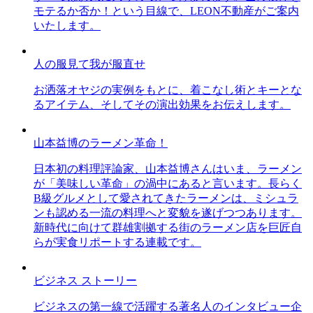
モテるか否か！という目線で、LEON不動産がご案内
いたします。
人の服見て我が服直せ
お洒落オヤジの実例をもとに、着こなし術とキーとな
るアイテム、そしてその演出効果をお伝えします。
山本益博のラーメン革命！
日本初の料理評論家、山本益博さんはいま、ラーメン
が「美味しい革命」の渦中にあると言います。長らく
B級グルメとして愛されてきたラーメンは、ミシュラ
ンも認める一流の料理へと変貌を遂げつつあります。
新時代に向けて群雄割拠する街のラーメン店を巨匠自
らが実食リポートする連載です。
ビジネス ストーリー
ビジネスの第一線で活躍する著名人のインタビュー企