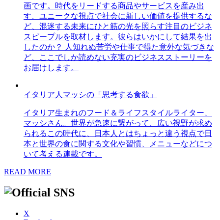
画です。時代をリードする商品やサービスを産み出
す、ユニークな視点で社会に新しい価値を提供するな
ど、混迷する未来にひと筋の光を照らす注目のビジネ
スピープルを取材します。彼らはいかにして結果を出
したのか？ 人知れぬ苦労や仕事で得た意外な気づきな
ど、ここでしか読めない充実のビジネスストーリーを
お届けします。
イタリア人マッシの「思考する食欲」
イタリア生まれのフード＆ライフスタイルライター、
マッシさん。世界が急速に繋がって、広い視野が求め
られるこの時代に、日本人とはちょっと違う視点で日
本と世界の食に関する文化や習慣、メニューなどにつ
いて考える連載です。
READ MORE
X