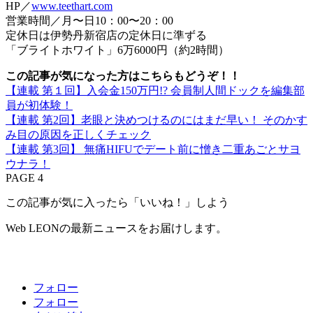
HP／
www.teethart.com
営業時間／月〜日10：00〜20：00
定休日は伊勢丹新宿店の定休日に準ずる
「ブライトホワイト」6万6000円（約2時間）
この記事が気になった方はこちらもどうぞ！！
【連載 第１回】入会金150万円!? 会員制人間ドックを編集部
員が初体験！
【連載 第2回】老眼と決めつけるのにはまだ早い！ そのかす
み目の原因を正しくチェック
【連載 第3回】 無痛HIFUでデート前に憎き二重あごとサヨ
ウナラ！
PAGE 4
この記事が気に入ったら「いいね！」しよう
Web LEONの最新ニュースをお届けします。
フォロー
フォロー