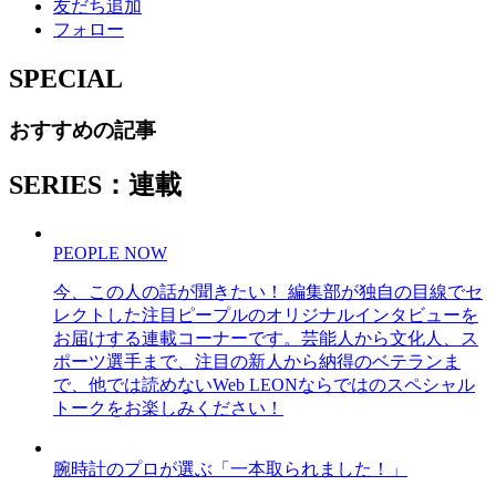
友だち追加
フォロー
SPECIAL
おすすめの記事
SERIES：連載
PEOPLE NOW
今、この人の話が聞きたい！ 編集部が独自の目線でセ
レクトした注目ピープルのオリジナルインタビューを
お届けする連載コーナーです。芸能人から文化人、ス
ポーツ選手まで、注目の新人から納得のベテランま
で、他では読めないWeb LEONならではのスペシャル
トークをお楽しみください！
腕時計のプロが選ぶ「一本取られました！」