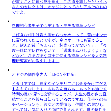
が書くことに違和感を覚え、この道を志したという岳
さんのセレクトは、オヤジにとってのリアルそのもの
ですよ。
料理初心者男子でもデキる・モテる簡単レシピ
「好きな相手は胃の腑からつかめ」って、昔はオンナ
に言われてたことですが、今はオトコにも言えるこ
と。飲んだ後「ちょっと一杯寄ってかない？」、「今
度一緒にアレ作らない？」「週末ホムパしようよ」な
どなど、さまざまな口実に使える簡単レシピを人気料
理研究家がお教えします。
オヤジの物件案内人「LEON不動産」
イタリアでは、自宅やインテリアにお金をかけてゲス
トをもてなします。もちろん自らも。もっとも過ごす
時間の長い”家”に投資することが、人生の豊かさに直
結することを彼らは知っているのですね。仕事へのモ
チベーションも、彼女との愛情も、仲間との遊びも、
すべてはお気に入りの”家”で育まれます。世の物件を