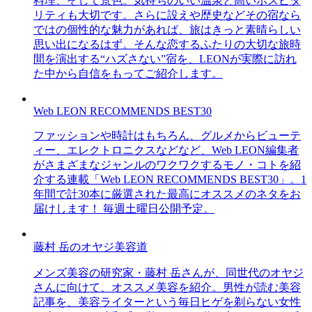
料理、そして景色。気持ちのいい温泉と高いホスピタ
リティも大切です。さらに設えや歴史などその宿なら
ではの個性的な魅力があれば、旅はきっと素晴らしい
思い出になるはず。そんな恋するふたりの大切な旅時
間を演出する“ハズさない”宿を、LEONが実際に訪れ
た中から自信をもってご紹介します。
Web LEON RECOMMENDS BEST30
ファッションや時計はもちろん、グルメからビューテ
ィー、エレクトロニクスなどなど、Web LEON編集者
がさまざまなジャンルのワクワクするモノ・コトを紹
介する連載「Web LEON RECOMMENDS BEST30」。1
年間で計30本に厳選された最高にオススメのネタをお
届けします！ 毎週土曜日公開予定。
藤村 岳のオヤジ美容道
メンズ美容の研究家・藤村 岳さんが、同世代のオヤジ
さんに向けて、オススメ美容を紹介。男性が読む美容
記事を、美容ライターという毎日ヒゲを剃らない女性