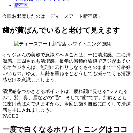
新宿区
今回お邪魔したのは「ディースアート新宿店」
歯が黄ばんでいると老けて見えます
オヤジさんの美容で意識すべきことは、一に清潔感、二に清
潔感、三四も五も清潔感。長年の累積経験値でアジが出てい
るオヤジさんは、無理に若作りしなくもそのままで十分格好
いいもの。ゆえ、年齢を重ねるとどうしても減ってくる清潔
感だけを意識しましょう。
清潔感をつかさどるポイントは、疲れ顔に見せる“シミたる
み”、髪、鼻、眉などの“毛”、そして“歯”です。加齢ととも
に歯は黄ばんできますから、今回は歯を自然に白くして清潔
感を手に入れましょう。
PAGE 2
一度で白くなるホワイトニングはココ