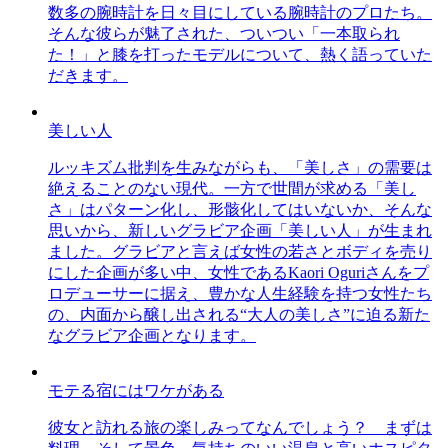
数多の腕時計を日々目にしている腕時計のプロたち。
そんな彼らが魅了された、ついつい「一本取られ
た！」と膝を打ったモデルについて、熱く語っていた
だきます。
美しい人
ルッキズム批判を生みながらも、「美しさ」の需要は
絶えることのない現代。一方で世間が求める「美し
さ」はパターン化し、形骸化してはいないか、そんな
思いから、新しいグラビア企画「美しい人」が生まれ
ました。グラビアと言えば女性の若さとボディを売り
にした企画が多い中、女性であるKaori Oguriさんをプ
ロデューサーに据え、豊かな人生経験を持つ女性たち
の、内面から醸し出される“大人の美しさ”に迫る新た
なグラビア企画となります。
モテる宿にはワケがある
彼女と訪れる旅の楽しみってなんでしょう？ まずは