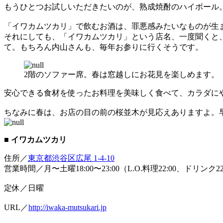
もうひとつお試しいただきたいのが、熟成焼酎のハイボール
「イワカムツカリ」で飲むお酒は、罪悪感みたいなものが生
それにしても、「イワカムツカリ」という店名、一度聞くと
て。もちろん内山さんも、毎年お参りに行くそうです。
2階のソファー席。春は窓越しにお花見を楽しめます。
安心できる食材を使ったお料理を美味しく食べて、カラダに
ちなみに春は、お店の目の前の桜並木が見応えありますよ。
■ イワカムツカリ
住所／
東京都渋谷区広尾 1-4-10
営業時間／月〜土曜18:00〜23:00（L.O.料理22:00、ドリンク22:
定休／日曜
URL／
http://iwaka-mutsukari.jp