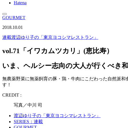
Hatena
GOURMET
2018.10.01
連載
渡辺ゆり子の「東京ヨコシマレストラン」
vol.71「イワカムツカリ」(恵比寿）
いま、ヘルシー志向の大人が行くべき和
無農薬野菜に無薬飼育の豚・鶏・牛肉にこだわった自然派和
す！
CREDIT :
写真／中川 司
渡辺ゆり子の「東京ヨコシマレストラン」
SERIES：連載
GOURMET