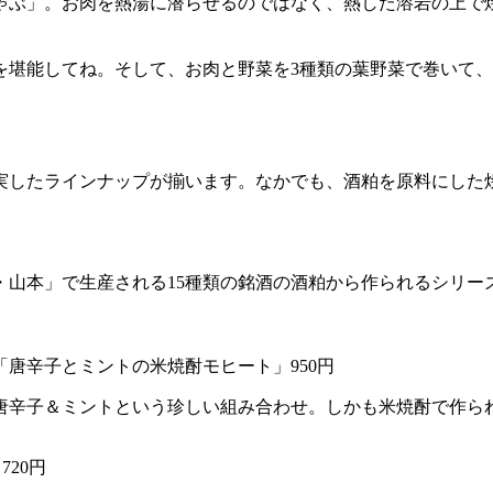
ゃぶ」。お肉を熱湯に潜らせるのではなく、熱した溶岩の上で
を堪能してね。そして、お肉と野菜を3種類の葉野菜で巻いて
実したラインナップが揃います。なかでも、酒粕を原料にした
山本」で生産される15種類の銘酒の酒粕から作られるシリー
「唐辛子とミントの米焼酎モヒート」950円
唐辛子＆ミントという珍しい組み合わせ。しかも米焼酎で作ら
20円