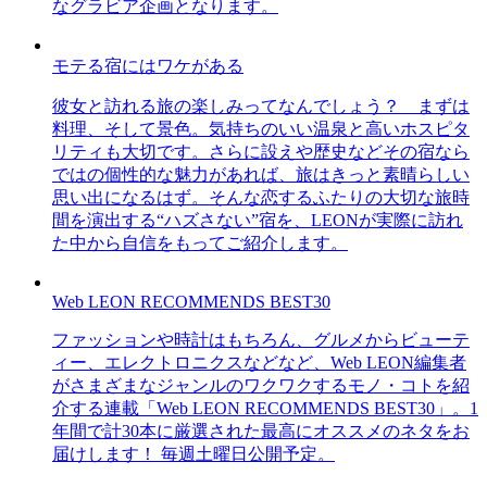
なグラビア企画となります。
モテる宿にはワケがある
彼女と訪れる旅の楽しみってなんでしょう？ まずは
料理、そして景色。気持ちのいい温泉と高いホスピタ
リティも大切です。さらに設えや歴史などその宿なら
ではの個性的な魅力があれば、旅はきっと素晴らしい
思い出になるはず。そんな恋するふたりの大切な旅時
間を演出する“ハズさない”宿を、LEONが実際に訪れ
た中から自信をもってご紹介します。
Web LEON RECOMMENDS BEST30
ファッションや時計はもちろん、グルメからビューテ
ィー、エレクトロニクスなどなど、Web LEON編集者
がさまざまなジャンルのワクワクするモノ・コトを紹
介する連載「Web LEON RECOMMENDS BEST30」。1
年間で計30本に厳選された最高にオススメのネタをお
届けします！ 毎週土曜日公開予定。