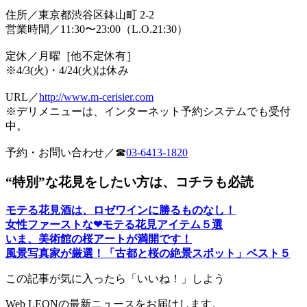
住所／東京都渋谷区鉢山町 2-2
営業時間／11:30〜23:00（L.O.21:30）
定休／月曜［他不定休有］
※4/3(火)・4/24(火)は休み
URL／
http://www.m-cerisier.com
※デリメニューは、インターネット予約システムでも受付
中。
予約・お問い合わせ／☎︎
03-6413-1820
“特別”な花見をしたい方は、コチラも必読
モテる花見酒は、ロゼワインに勝るものなし！
女性ファーストな❤︎モテる花見アイテム５選
いま、美術館の桜アートが満開です！
風景写真家が厳選！「古都と桜の絶景スポット」ベスト５
この記事が気に入ったら「いいね！」しよう
Web LEONの最新ニュースをお届けします。