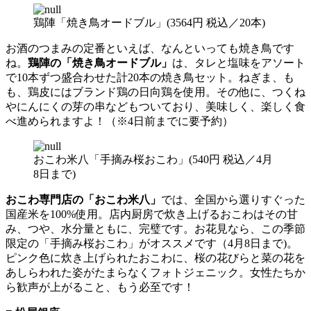
鶏陣「焼き鳥オードブル」(3564円 税込／20本)
お酒のつまみの定番といえば、なんといっても焼き鳥です
ね。
鶏陣の「焼き鳥オードブル」
は、タレと塩味をアソート
で10本ずつ盛合わせた計20本の焼き鳥セット。ねぎま、も
も、鶏皮にはブランド鶏の日向鶏を使用。その他に、つくね
やにんにくの芽の串などもついており、美味しく、楽しく食
べ進められますよ！（※4日前までに要予約）
おこわ米八「手摘み桜おこわ」(540円 税込／4月
8日まで)
おこわ専門店の「おこわ米八」
では、全国から選りすぐった
国産米を100%使用。店内厨房で炊き上げるおこわはその甘
み、つや、水分量ともに、完璧です。お花見なら、この季節
限定の「手摘み桜おこわ」がオススメです（4月8日まで)。
ピンク色に炊き上げられたおこわに、桜の花びらと菜の花を
あしらわれた姿がたまらなくフォトジェニック。女性たちか
ら歓声が上がること、もう必至です！