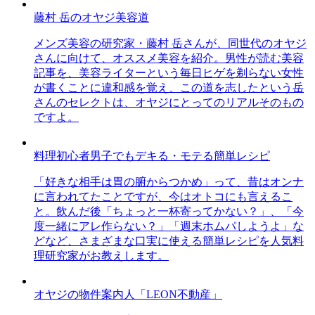
藤村 岳のオヤジ美容道
メンズ美容の研究家・藤村 岳さんが、同世代のオヤジ
さんに向けて、オススメ美容を紹介。男性が読む美容
記事を、美容ライターという毎日ヒゲを剃らない女性
が書くことに違和感を覚え、この道を志したという岳
さんのセレクトは、オヤジにとってのリアルそのもの
ですよ。
料理初心者男子でもデキる・モテる簡単レシピ
「好きな相手は胃の腑からつかめ」って、昔はオンナ
に言われてたことですが、今はオトコにも言えるこ
と。飲んだ後「ちょっと一杯寄ってかない？」、「今
度一緒にアレ作らない？」「週末ホムパしようよ」な
どなど、さまざまな口実に使える簡単レシピを人気料
理研究家がお教えします。
オヤジの物件案内人「LEON不動産」