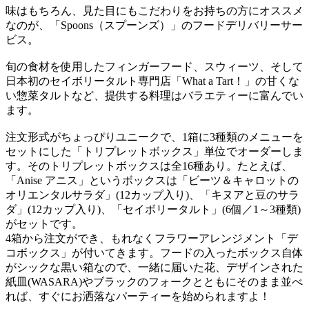
味はもちろん、見た目にもこだわりをお持ちの方にオススメ
なのが、「Spoons（スプーンズ）」のフードデリバリーサー
ビス。
旬の食材を使用したフィンガーフード、スウィーツ、そして
日本初のセイボリータルト専門店「What a Tart！」の甘くな
い惣菜タルトなど、提供する料理はバラエティーに富んでい
ます。
注文形式がちょっぴりユニークで、1箱に3種類のメニューを
セットにした「トリプレットボックス」単位でオーダーしま
す。そのトリプレットボックスは全16種あり。たとえば、
「Anise アニス」というボックスは「ビーツ＆キャロットの
オリエンタルサラダ」(12カップ入り)、「キヌアと豆のサラ
ダ」(12カップ入り)、「セイボリータルト」(6個／1～3種類)
がセットです。
4箱から注文ができ、もれなくフラワーアレンジメント「デ
コボックス」が付いてきます。フードの入ったボックス自体
がシックな黒い箱なので、一緒に届いた花、デザインされた
紙皿(WASARA)やブラックのフォークとともにそのまま並べ
れば、すぐにお洒落なパーティーを始められますよ！