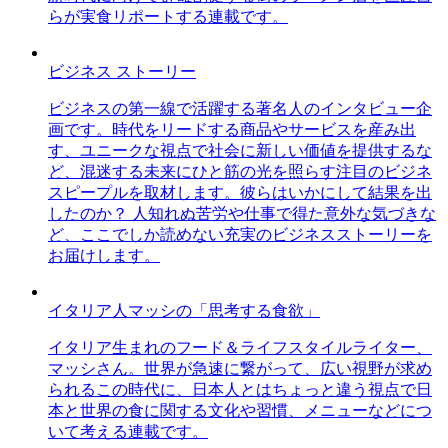
らが実食リポートする連載です。
ビジネス ストーリー
ビジネスの第一線で活躍する著名人のインタビュー企
画です。時代をリードする商品やサービスを産み出
す、ユニークな視点で社会に新しい価値を提供するな
ど、混迷する未来にひと筋の光を照らす注目のビジネ
スピープルを取材します。彼らはいかにして結果を出
したのか？ 人知れぬ苦労や仕事で得た意外な気づきな
ど、ここでしか読めない充実のビジネスストーリーを
お届けします。
イタリア人マッシの「思考する食欲」
イタリア生まれのフード＆ライフスタイルライター、
マッシさん。世界が急速に繋がって、広い視野が求め
られるこの時代に、日本人とはちょっと違う視点で日
本と世界の食に関する文化や習慣、メニューなどにつ
いて考える連載です。