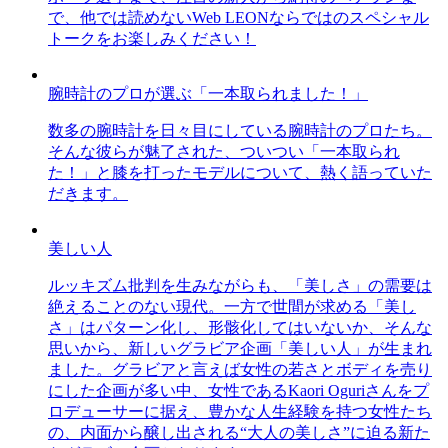
で、他では読めないWeb LEONならではのスペシャル
トークをお楽しみください！
腕時計のプロが選ぶ「一本取られました！」
数多の腕時計を日々目にしている腕時計のプロたち。
そんな彼らが魅了された、ついつい「一本取られ
た！」と膝を打ったモデルについて、熱く語っていた
だきます。
美しい人
ルッキズム批判を生みながらも、「美しさ」の需要は
絶えることのない現代。一方で世間が求める「美し
さ」はパターン化し、形骸化してはいないか、そんな
思いから、新しいグラビア企画「美しい人」が生まれ
ました。グラビアと言えば女性の若さとボディを売り
にした企画が多い中、女性であるKaori Oguriさんをプ
ロデューサーに据え、豊かな人生経験を持つ女性たち
の、内面から醸し出される“大人の美しさ”に迫る新た