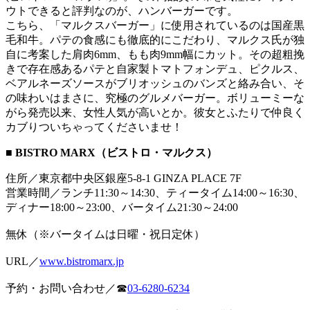
ウトできると評判なのが、ハンバーガーです。
こちら、「マルクスバーガー」に使用されているのは国産黒
毛和牛。パテの食感にも徹底的にこだわり、マルクス氏が独
自に考案した肩肉6mm、もも肉9mm幅にカット。その超粗挽
きで存在感あるパテと自家製トマトフォンデュ、ピクルス、
ベアルネーズソースがブリオッシュのバンズと絡み合い、そ
の味わいはまさに、究極のグルメバーガー。ボリューミーな
がら発売以来、女性人気が高いとか。彼女とふたりで仲良く
カブりついちゃってくださいませ！
■ BISTRO MARX（ビストロ・マルクス）
住所／東京都中央区銀座5-8-1 GINZA PLACE 7F
営業時間／ランチ11:30～14:30、ティータイム14:00～16:30、
ディナー18:00～23:00、バータイム21:30～24:00
無休（※バータイムは日曜・祝日定休）
URL／
www.bistromarx.jp
予約・お問い合わせ／☎
03-6280-6234