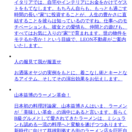
イタリアでは、自宅やインテリアにお金をかけてゲス
トをもてなします。もちろん自らも。もっとも過ごす
時間の長い”家”に投資することが、人生の豊かさに直
結することを彼らは知っているのですね。仕事へのモ
チベーションも、彼女との愛情も、仲間との遊びも、
すべてはお気に入りの”家”で育まれます。世の物件を
モテるか否か！という目線で、LEON不動産がご案内
いたします。
人の服見て我が服直せ
お洒落オヤジの実例をもとに、着こなし術とキーとな
るアイテム、そしてその演出効果をお伝えします。
山本益博のラーメン革命！
日本初の料理評論家、山本益博さんはいま、ラーメン
が「美味しい革命」の渦中にあると言います。長らく
B級グルメとして愛されてきたラーメンは、ミシュラ
ンも認める一流の料理へと変貌を遂げつつあります。
新時代に向けて群雄割拠する街のラーメン店を巨匠自