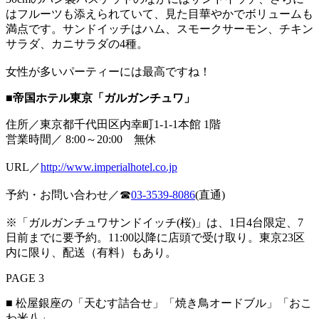
はフルーツも添えられていて、見た目華やかでボリュームも
満点です。サンドイッチはハム、スモークサーモン、チキン
サラダ、カニサラダの4種。
女性が多いパーティーには最高ですね！
■帝国ホテル東京「ガルガンチュワ」
住所／東京都千代田区内幸町1-1-1本館 1階
営業時間／ 8:00～20:00 無休
URL／
http://www.imperialhotel.co.jp
予約・お問い合わせ／☎
03-3539-8086
(直通)
※「ガルガンチュワサンドイッチ(桜)」は、1日4台限定、7
日前までに要予約。11:00以降に店頭で受け取り。東京23区
内に限り、配送（有料）もあり。
PAGE 3
■ 松屋銀座の「天むす詰合せ」「焼き鳥オードブル」「おこ
わ米八」