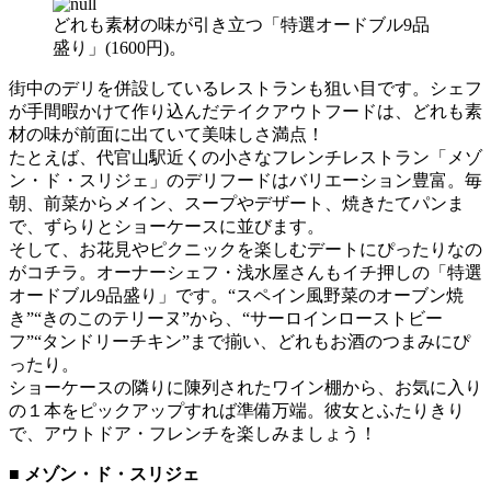
どれも素材の味が引き立つ「特選オードブル9品
盛り」(1600円)。
街中のデリを併設しているレストランも狙い目です。シェフ
が手間暇かけて作り込んだテイクアウトフードは、どれも素
材の味が前面に出ていて美味しさ満点！
たとえば、代官山駅近くの小さなフレンチレストラン「メゾ
ン・ド・スリジェ」のデリフードはバリエーション豊富。毎
朝、前菜からメイン、スープやデザート、焼きたてパンま
で、ずらりとショーケースに並びます。
そして、お花見やピクニックを楽しむデートにぴったりなの
がコチラ。オーナーシェフ・浅水屋さんもイチ押しの「特選
オードブル9品盛り」です。“スペイン風野菜のオーブン焼
き”“きのこのテリーヌ”から、“サーロインローストビー
フ”“タンドリーチキン”まで揃い、どれもお酒のつまみにぴ
ったり。
ショーケースの隣りに陳列されたワイン棚から、お気に入り
の１本をピックアップすれば準備万端。彼女とふたりきり
で、アウトドア・フレンチを楽しみましょう！
■ メゾン・ド・スリジェ