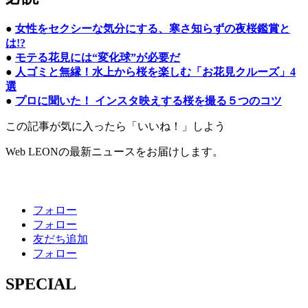
●
女性をセクシーな気分にする、寒さ知らずの夜桜鑑賞と
は!?
●
モテる花見には“変化球”が必要だ
●
人ゴミと無縁！水上から桜を楽しむ「お花見クルーズ」4
選
●
プロに聞いた！ インスタ映えする桜を撮る５つのコツ
この記事が気に入ったら「いいね！」しよう
Web LEONの最新ニュースをお届けします。
フォロー
フォロー
友だち追加
フォロー
SPECIAL