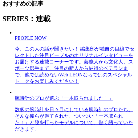
おすすめの記事
SERIES：連載
PEOPLE NOW
今、この人の話が聞きたい！ 編集部が独自の目線でセ
レクトした注目ピープルのオリジナルインタビューを
お届けする連載コーナーです。芸能人から文化人、ス
ポーツ選手まで、注目の新人から納得のベテランま
で、他では読めないWeb LEONならではのスペシャル
トークをお楽しみください！
腕時計のプロが選ぶ「一本取られました！」
数多の腕時計を日々目にしている腕時計のプロたち。
そんな彼らが魅了された、ついつい「一本取られ
た！」と膝を打ったモデルについて、熱く語っていた
だきます。