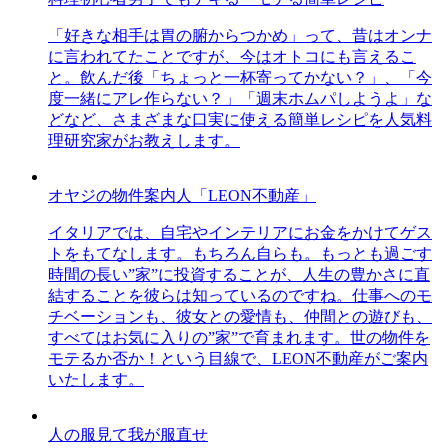
「好きな相手は胃の腑からつかめ」って、昔はオンナ
に言われてたことですが、今はオトコにも言えるこ
と。飲んだ後「ちょっと一杯寄ってかない？」、「今
度一緒にアレ作らない？」「週末ホムパしようよ」な
どなど、さまざまな口実に使える簡単レシピを人気料
理研究家がお教えします。
オヤジの物件案内人「LEON不動産」
イタリアでは、自宅やインテリアにお金をかけてゲス
トをもてなします。もちろん自らも。もっとも過ごす
時間の長い”家”に投資することが、人生の豊かさに直
結することを彼らは知っているのですね。仕事へのモ
チベーションも、彼女との愛情も、仲間との遊びも、
すべてはお気に入りの”家”で育まれます。世の物件を
モテるか否か！という目線で、LEON不動産がご案内
いたします。
人の服見て我が服直せ