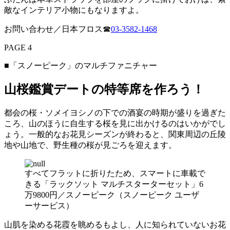
敵なインテリア小物にもなりますよ。
お問い合わせ／日本フロス☎︎
03-3582-1468
PAGE 4
■「スノーピーク」のマルチファニチャー
山桜鑑賞デートの特等席を作ろう！
都会の桜・ソメイヨシノの下での酒宴の時期が盛りを過ぎた
ころ、山のほうに自生する桜を見に出かけるのはいかがでし
ょう。一般的なお花見シーズンが終わると、関東周辺の丘陵
地や山地で、野生種の桜が見ごろを迎えます。
すべてフラットに折りたため、スマートに車載で
きる「ラックソット マルチスターターセット」6
万9800円／スノーピーク（スノーピーク ユーザ
ーサービス）
山肌を染める花霞を眺めるもよし、人に知られていないお花