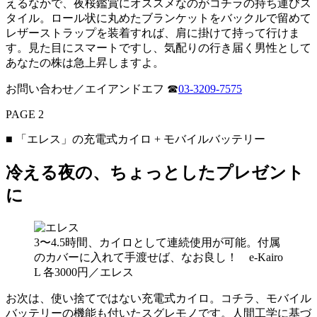
えるなかで、夜桜鑑賞にオススメなのがコチラの持ち運びス
タイル。ロール状に丸めたブランケットをバックルで留めて
レザーストラップを装着すれば、肩に掛けて持って行けま
す。見た目にスマートですし、気配りの行き届く男性として
あなたの株は急上昇しますよ。
お問い合わせ／エイアンドエフ ☎︎
03-3209-7575
PAGE 2
■ 「エレス」の充電式カイロ + モバイルバッテリー
冷える夜の、ちょっとしたプレゼント
に
3〜4.5時間、カイロとして連続使用が可能。付属
のカバーに入れて手渡せば、なお良し！ e-Kairo
L 各3000円／エレス
お次は、使い捨てではない充電式カイロ。コチラ、モバイル
バッテリーの機能も付いたスグレモノです。人間工学に基づ