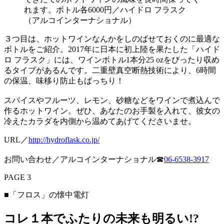
れます。ボトル各6000円／ハイドロ フラスク
（アルコインターナショナル）
３つ目は、ホットワインなんかをしのばせておくのに最適な
ボトルをご紹介。2017年に日本に初上陸を果たした「ハイド
ロ フラスク」には、ワインボトル1本分25 ozをぴったり収め
るタイプがあるんです。二重壁真空断熱技術により、6時間
の保温、味移り防止もばっちり！
スパイスやフルーツ、レモン、砂糖などをワインで煮込んで
作るホットワイン。ぜひ、あなたのお手製を入れて、彼女の
冷えたカラダを内側から温めてあげてくださいませ。
URL／
http://hydroflask.co.jp/
お問い合わせ／アルコインターナショナル☎︎
06-6538-3917
PAGE 3
■「フロス」の懐中電灯
コレ１本でふたりの未来も明るい!?