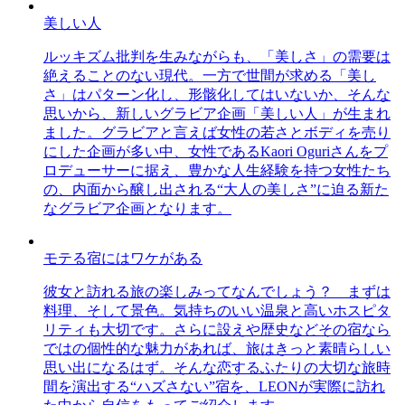
美しい人
ルッキズム批判を生みながらも、「美しさ」の需要は
絶えることのない現代。一方で世間が求める「美し
さ」はパターン化し、形骸化してはいないか、そんな
思いから、新しいグラビア企画「美しい人」が生まれ
ました。グラビアと言えば女性の若さとボディを売り
にした企画が多い中、女性であるKaori Oguriさんをプ
ロデューサーに据え、豊かな人生経験を持つ女性たち
の、内面から醸し出される“大人の美しさ”に迫る新た
なグラビア企画となります。
モテる宿にはワケがある
彼女と訪れる旅の楽しみってなんでしょう？ まずは
料理、そして景色。気持ちのいい温泉と高いホスピタ
リティも大切です。さらに設えや歴史などその宿なら
ではの個性的な魅力があれば、旅はきっと素晴らしい
思い出になるはず。そんな恋するふたりの大切な旅時
間を演出する“ハズさない”宿を、LEONが実際に訪れ