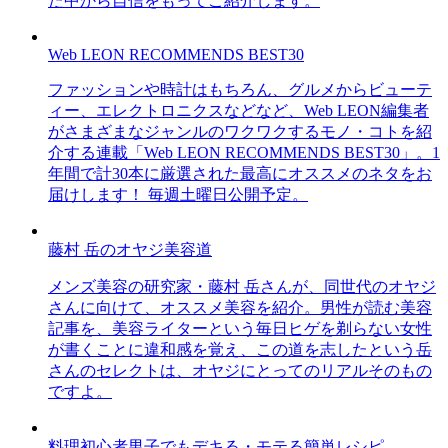
た中から自信をもってご紹介します。
Web LEON RECOMMENDS BEST30
ファッションや時計はもちろん、グルメからビューテ
ィー、エレクトロニクスなどなど、Web LEON編集者
がさまざまなジャンルのワクワクするモノ・コトを紹
介する連載「Web LEON RECOMMENDS BEST30」。1
年間で計30本に厳選された最高にオススメのネタをお
届けします！ 毎週土曜日公開予定。
藤村 岳のオヤジ美容道
メンズ美容の研究家・藤村 岳さんが、同世代のオヤジ
さんに向けて、オススメ美容を紹介。男性が読む美容
記事を、美容ライターという毎日ヒゲを剃らない女性
が書くことに違和感を覚え、この道を志したという岳
さんのセレクトは、オヤジにとってのリアルそのもの
ですよ。
料理初心者男子でもデキる・モテる簡単レシピ