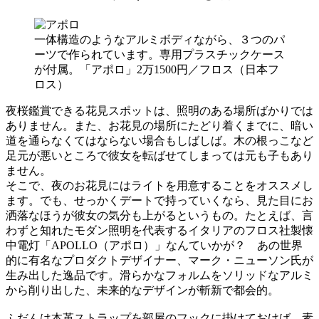
一体構造のようなアルミボディながら、３つのパ
ーツで作られています。専用プラスチックケース
が付属。「アポロ」2万1500円／フロス（日本フ
ロス）
夜桜鑑賞できる花見スポットは、照明のある場所ばかりでは
ありません。また、お花見の場所にたどり着くまでに、暗い
道を通らなくてはならない場合もしばしば。木の根っこなど
足元が悪いところで彼女を転ばせてしまっては元も子もあり
ません。
そこで、夜のお花見にはライトを用意することをオススメし
ます。でも、せっかくデートで持っていくなら、見た目にお
洒落なほうが彼女の気分も上がるというもの。たとえば、言
わずと知れたモダン照明を代表するイタリアのフロス社製懐
中電灯「APOLLO（アポロ）」なんていかが？ あの世界
的に有名なプロダクトデザイナー、マーク・ニューソン氏が
生み出した逸品です。滑らかなフォルムをソリッドなアルミ
から削り出した、未来的なデザインが斬新で都会的。
ふだんは本革ストラップを部屋のフックに掛けておけば、素