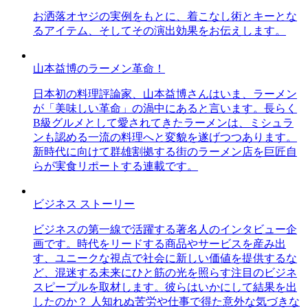
お洒落オヤジの実例をもとに、着こなし術とキーとな
るアイテム、そしてその演出効果をお伝えします。
山本益博のラーメン革命！
日本初の料理評論家、山本益博さんはいま、ラーメン
が「美味しい革命」の渦中にあると言います。長らく
B級グルメとして愛されてきたラーメンは、ミシュラ
ンも認める一流の料理へと変貌を遂げつつあります。
新時代に向けて群雄割拠する街のラーメン店を巨匠自
らが実食リポートする連載です。
ビジネス ストーリー
ビジネスの第一線で活躍する著名人のインタビュー企
画です。時代をリードする商品やサービスを産み出
す、ユニークな視点で社会に新しい価値を提供するな
ど、混迷する未来にひと筋の光を照らす注目のビジネ
スピープルを取材します。彼らはいかにして結果を出
したのか？ 人知れぬ苦労や仕事で得た意外な気づきな