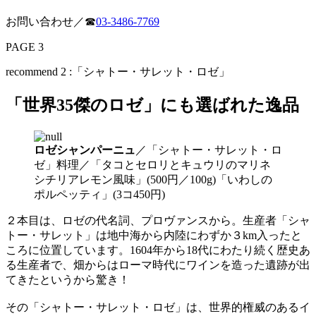
お問い合わせ／☎
03-3486-7769
PAGE 3
recommend 2 :「シャトー・サレット・ロゼ」
「世界35傑のロゼ」にも選ばれた逸品
ロゼシャンパーニュ
／「シャトー・サレット・ロ
ゼ」料理／「タコとセロリとキュウリのマリネ
シチリアレモン風味」(500円／100g)「いわしの
ポルペッティ」(3コ450円)
２本目は、ロゼの代名詞、プロヴァンスから。生産者「シャ
トー・サレット」は地中海から内陸にわずか３km入ったと
ころに位置しています。1604年から18代にわたり続く歴史あ
る生産者で、畑からはローマ時代にワインを造った遺跡が出
てきたというから驚き！
その「シャトー・サレット・ロゼ」は、世界的権威のあるイ