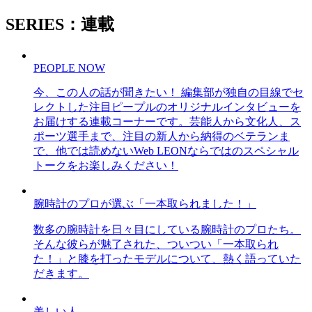
SERIES：連載
PEOPLE NOW
今、この人の話が聞きたい！ 編集部が独自の目線でセ
レクトした注目ピープルのオリジナルインタビューを
お届けする連載コーナーです。芸能人から文化人、ス
ポーツ選手まで、注目の新人から納得のベテランま
で、他では読めないWeb LEONならではのスペシャル
トークをお楽しみください！
腕時計のプロが選ぶ「一本取られました！」
数多の腕時計を日々目にしている腕時計のプロたち。
そんな彼らが魅了された、ついつい「一本取られ
た！」と膝を打ったモデルについて、熱く語っていた
だきます。
美しい人