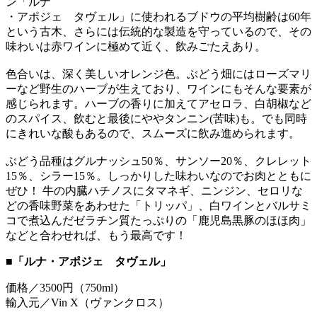
ン「ルナ
・アポジェ タヴェル」に使われるブドウの平均樹齢は60年
という古木、さらには伝統的な製造を守っているので、その
味わいは赤ワインに極めて近く、飲みごたえあり。
色合いは、深く美しいオレンジ色。ぶどう畑にはローズマリ
ーなど野生のハーブが生えており、ワインにもそんな要素が
感じられます。ハーブの香りに加えてアセロラ、白胡椒など
のスパイス、飲むと最後にややタンニン(苦味)も。でも同時
にきれいな酸もあるので、スムーズに飲み進められます。
ぶどう品種はグルナッシュ50％、サンソー20％、クレレット
15％、シラー15％。しっかりした味わいなのでお肉とともに
ぜひ！ 牛の内臓ハチノスにタマネギ、ニンジン、セロリな
どの香味野菜をあわせた「トリッパ」、白ワインとバルサミ
コで煮込んだゼラチン質たっぷりの「鹿児島黒豚のほほ肉」
などと合わせれば、もう最高です！
■「ルナ・アポジェ タヴェル」
価格／3500円（750ml）
輸入元／Vin X（ヴァンクロス）