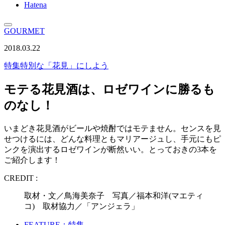
Hatena
GOURMET
2018.03.22
特集
特別な「花見」にしよう
モテる花見酒は、ロゼワインに勝るも
のなし！
いまどき花見酒がビールや焼酎ではモテません。センスを見
せつけるには、どんな料理ともマリアージュし、手元にもピ
ンクを演出するロゼワインが断然いい。とっておきの3本を
ご紹介します！
CREDIT :
取材・文／鳥海美奈子 写真／福本和洋(マエティ
コ) 取材協力／「アンジェラ」
FEATURE：特集