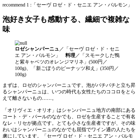
recommend 1 :「セーヴ ロゼ・ド・セニエ アン・バルモン」
泡好き女子も感動する、繊細で複雑な
味
ロゼシャンパーニュ
／「セーヴ ロゼ・ド・セニ
エ アン・バルモン」
料理
／「スモークした鴨
と紫キャベツのオレンジマリネ」(500円／
100g)、「新ごぼうのピーナッツ和え」(350円／
100g)
まずは、ロゼのシャンパーニュです。泡がパチパチと立ち昇
るシャンパーニュは、いつの時代も女性たちのココロをとら
えて離さないもの……。
「オリヴィエ・オリオ」はシャンパーニュ地方の南部にある
コート・デ・バールのなかでも、ロゼを生産することで有名
なレ・リセが拠点です。とても小さな生産者ですが、その味
わいはシャンパーニュのなかでも屈指でワイン通の人たちを
虜にしています。「セーヴ ロゼ・ド・セニエ アン・バルモ