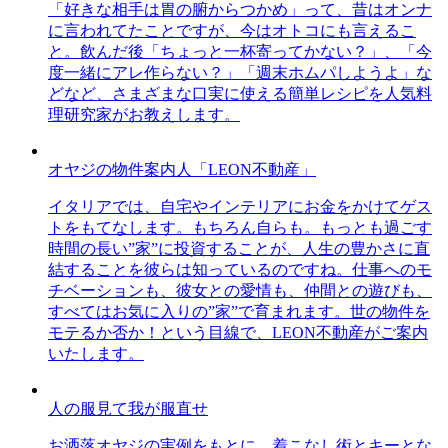
「好きな相手は胃の腑からつかめ」って、昔はオンナ
に言われてたことですが、今はオトコにも言えるこ
と。飲んだ後「ちょっと一杯寄ってかない？」、「今
度一緒にアレ作らない？」「週末ホムパしようよ」な
どなど、さまざまな口実に使える簡単レシピを人気料
理研究家がお教えします。
オヤジの物件案内人「LEON不動産」
イタリアでは、自宅やインテリアにお金をかけてゲス
トをもてなします。もちろん自らも。もっとも過ごす
時間の長い”家”に投資することが、人生の豊かさに直
結することを彼らは知っているのですね。仕事へのモ
チベーションも、彼女との愛情も、仲間との遊びも、
すべてはお気に入りの”家”で育まれます。世の物件を
モテるか否か！という目線で、LEON不動産がご案内
いたします。
人の服見て我が服直せ
お洒落オヤジの実例をもとに、着こなし術とキーとな