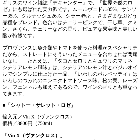
ギリスのワイン雑誌『デキャンター』で、「世界35傑のロ
ゼ」にも選ばれた実力派です。ムールヴェドル35%、サンソ
ー35%、グルナッシュ26%、シラー4%と、さまざまなぶどう
品種をブレンド。色合いはチェリーピンクで、干し草、クミ
ン、さくら、チェリーなどの香り、ピュアな果実味と美しい
酸が特徴です。
プロヴァンスは魚介類やトマトを使った料理がスペシャリテ
だから、ストレートにそういったメニューを合わせれば間違
いなし！ たとえば、「タコとセロリとキュウリのマリネ
シチリアレモン風味」は、シチリアのレモン汁とバジルオイ
ルでシンプルに仕上げた一品。「いわしのポルペッティ」は
いわしのつみれのニンニクトマトソース味。松の実、レーズ
ン、フェンネルも加えてあるので、ワインの香りとも重なっ
てきます。
■「シャトー・サレット・ロゼ」
輸入元／Vin X（ヴァンクロス）
価格／3800円（750ml）
「Vin X（ヴァンクロス）」