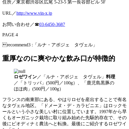
住所／東京都渋谷区広尾 5-23-5 第一長谷部ビル 5F
URL／
http://www.vin-x.jp
お問い合わせ／☎
03-6450-3687
PAGE 4
recommend3 :「ルナ・アポジェ タヴェル」
重厚なのに爽やかな飲み口が特徴的
ロゼワイン
／「ルナ・アポジェ タヴェル」
料理
／「トリッパ」(500円／100g）、「鹿児島黒豚の
ほほ肉」(500円／100g）
フランスの南東部にある、やはりロゼを産出することで有名
なタヴェル地区。「ドメーヌ・デ・カラビニエ」はロックモ
ールという小さな美しい村に位置しています。1997年から早
くもオーガニック栽培に取り組み始めた先駆的存在で、その
後にビオディナミ農法へと転換。最後にご紹介するロゼワイ