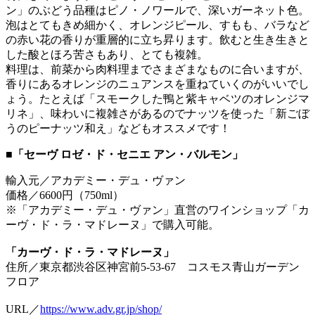
ン」のぶどう品種はピノ・ノワールで、深いガーネット色。
泡はとてもきめ細かく、オレンジピール、すもも、バラなど
の赤い花の香りが重層的に立ち昇ります。飲むと生き生きと
した酸とほろ苦さもあり、とても複雑。
料理は、前菜から肉料理までさまざまなものに合いますが、
香りにあるオレンジのニュアンスを重ねていくのがいいでし
ょう。たとえば「スモークした鴨と紫キャベツのオレンジマ
リネ」、味わいに複雑さがあるのでナッツを使った「新ごぼ
うのピーナッツ和え」などもオススメです！
■「セーヴ ロゼ・ド・セニエ アン・バルモン」
輸入元／アカデミー・デュ・ヴァン
価格／6600円（750ml）
※「アカデミー・デュ・ヴァン」直営のワインショップ「カ
ーヴ・ド・ラ・マドレーヌ」で購入可能。
「カーヴ・ド・ラ・マドレーヌ」
住所／東京都渋谷区神宮前5-53-67 コスモス青山ガーデン
フロア
URL／
https://www.adv.gr.jp/shop/