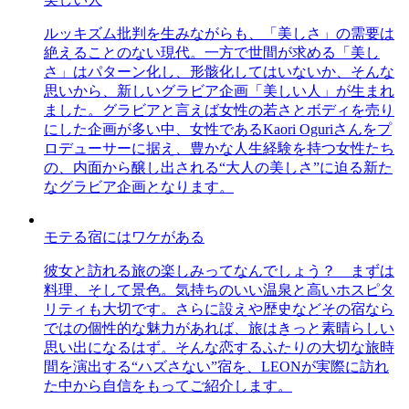
ルッキズム批判を生みながらも、「美しさ」の需要は
絶えることのない現代。一方で世間が求める「美し
さ」はパターン化し、形骸化してはいないか、そんな
思いから、新しいグラビア企画「美しい人」が生まれ
ました。グラビアと言えば女性の若さとボディを売り
にした企画が多い中、女性であるKaori Oguriさんをプ
ロデューサーに据え、豊かな人生経験を持つ女性たち
の、内面から醸し出される“大人の美しさ”に迫る新た
なグラビア企画となります。
モテる宿にはワケがある
彼女と訪れる旅の楽しみってなんでしょう？ まずは
料理、そして景色。気持ちのいい温泉と高いホスピタ
リティも大切です。さらに設えや歴史などその宿なら
ではの個性的な魅力があれば、旅はきっと素晴らしい
思い出になるはず。そんな恋するふたりの大切な旅時
間を演出する“ハズさない”宿を、LEONが実際に訪れ
た中から自信をもってご紹介します。