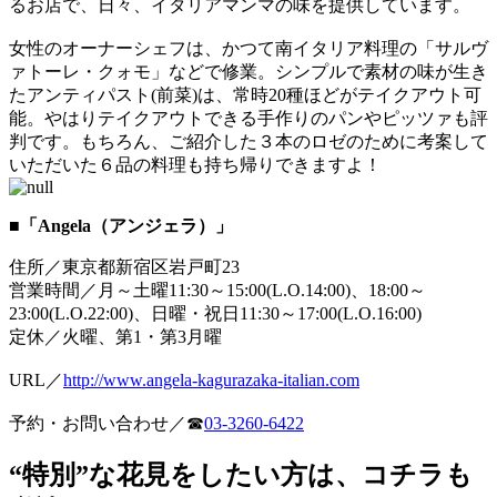
るお店で、日々、イタリアマンマの味を提供しています。
女性のオーナーシェフは、かつて南イタリア料理の「サルヴ
ァトーレ・クォモ」などで修業。シンプルで素材の味が生き
たアンティパスト(前菜)は、常時20種ほどがテイクアウト可
能。やはりテイクアウトできる手作りのパンやピッツァも評
判です。もちろん、ご紹介した３本のロゼのために考案して
いただいた６品の料理も持ち帰りできますよ！
■「Angela（アンジェラ）」
住所／東京都新宿区岩戸町23
営業時間／月～土曜11:30～15:00(L.O.14:00)、18:00～
23:00(L.O.22:00)、日曜・祝日11:30～17:00(L.O.16:00)
定休／火曜、第1・第3月曜
URL／
http://www.angela-kagurazaka-italian.com
予約・お問い合わせ／☎
03-3260-6422
“特別”な花見をしたい方は、コチラも