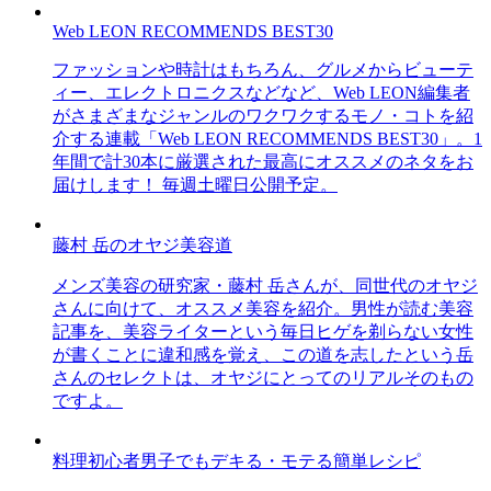
Web LEON RECOMMENDS BEST30
ファッションや時計はもちろん、グルメからビューテ
ィー、エレクトロニクスなどなど、Web LEON編集者
がさまざまなジャンルのワクワクするモノ・コトを紹
介する連載「Web LEON RECOMMENDS BEST30」。1
年間で計30本に厳選された最高にオススメのネタをお
届けします！ 毎週土曜日公開予定。
藤村 岳のオヤジ美容道
メンズ美容の研究家・藤村 岳さんが、同世代のオヤジ
さんに向けて、オススメ美容を紹介。男性が読む美容
記事を、美容ライターという毎日ヒゲを剃らない女性
が書くことに違和感を覚え、この道を志したという岳
さんのセレクトは、オヤジにとってのリアルそのもの
ですよ。
料理初心者男子でもデキる・モテる簡単レシピ