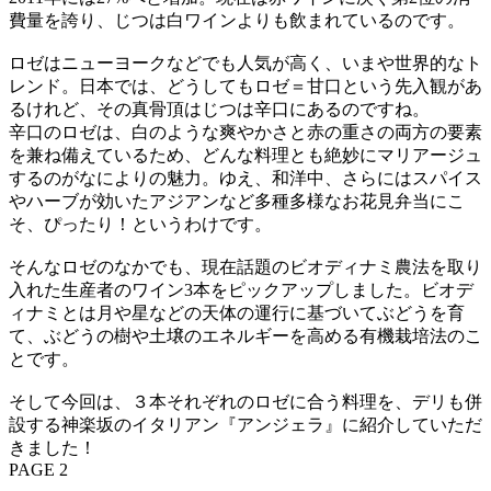
費量を誇り、じつは白ワインよりも飲まれているのです。
ロゼはニューヨークなどでも人気が高く、いまや世界的なト
レンド。日本では、どうしてもロゼ＝甘口という先入観があ
るけれど、その真骨頂はじつは辛口にあるのですね。
辛口のロゼは、白のような爽やかさと赤の重さの両方の要素
を兼ね備えているため、どんな料理とも絶妙にマリアージュ
するのがなによりの魅力。ゆえ、和洋中、さらにはスパイス
やハーブが効いたアジアンなど多種多様なお花見弁当にこ
そ、ぴったり！というわけです。
そんなロゼのなかでも、現在話題のビオディナミ農法を取り
入れた生産者のワイン3本をピックアップしました。ビオデ
ィナミとは月や星などの天体の運行に基づいてぶどうを育
て、ぶどうの樹や土壌のエネルギーを高める有機栽培法のこ
とです。
そして今回は、３本それぞれのロゼに合う料理を、デリも併
設する神楽坂のイタリアン『アンジェラ』に紹介していただ
きました！
PAGE 2