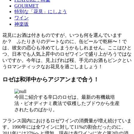
GOURMET
特別な「花見」にしよう
ワイン
神楽坂
花見にお酒は付きものですが、いつも何を選んでいます
か？ ふたりきりのデートなのに、缶ビールで乾杯〜！で
は、彼女の恋心も冷めてしまうかもしれません。ここはひと
つ、日本でも人気上昇中のロゼワインで盛り上がろうではな
いですか。今年は、見上げれば桜、手元のお酒もピンクとい
うロマンティックなお花見を過ごしましょう！
ロゼは和洋中からアジアンまで合う！
今回ご紹介する辛口のロゼは、最新の有機栽培
法・ビオディナミ農法で収穫したブドウから生産
されたものばかり。
フランス国内におけるロゼワインの消費量が増え続けていま
す。1990年には全ワインに対して11%の割合だったのに、
2011年には27%へと増加。現在は赤ワインに次ぐ第2位の消