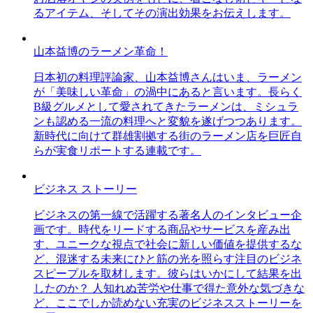
るアイテム、そしてその演出効果をお伝えします。
山本益博のラーメン革命！
日本初の料理評論家、山本益博さんはいま、ラーメン
が「美味しい革命」の渦中にあると言います。長らく
B級グルメとして愛されてきたラーメンは、ミシュラ
ンも認める一流の料理へと変貌を遂げつつあります。
新時代に向けて群雄割拠する街のラーメン店を巨匠自
らが実食リポートする連載です。
ビジネス ストーリー
ビジネスの第一線で活躍する著名人のインタビュー企
画です。時代をリードする商品やサービスを産み出
す、ユニークな視点で社会に新しい価値を提供するな
ど、混迷する未来にひと筋の光を照らす注目のビジネ
スピープルを取材します。彼らはいかにして結果を出
したのか？ 人知れぬ苦労や仕事で得た意外な気づきな
ど、ここでしか読めない充実のビジネスストーリーを