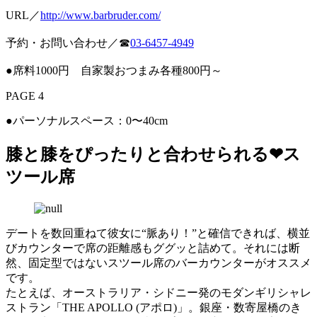
URL／
http://www.barbruder.com/
予約・お問い合わせ／☎
03-6457-4949
●席料1000円 自家製おつまみ各種800円～
PAGE 4
●パーソナルスペース：0〜40cm
膝と膝をぴったりと合わせられる❤︎ス
ツール席
デートを数回重ねて彼女に“脈あり！”と確信できれば、横並
びカウンターで席の距離感もググッと詰めて。それには断
然、固定型ではないスツール席のバーカウンターがオススメ
です。
たとえば、オーストラリア・シドニー発のモダンギリシャレ
ストラン「THE APOLLO (アポロ)」。銀座・数寄屋橋のき