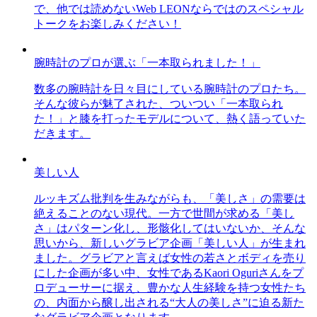
で、他では読めないWeb LEONならではのスペシャル
トークをお楽しみください！
腕時計のプロが選ぶ「一本取られました！」
数多の腕時計を日々目にしている腕時計のプロたち。
そんな彼らが魅了された、ついつい「一本取られ
た！」と膝を打ったモデルについて、熱く語っていた
だきます。
美しい人
ルッキズム批判を生みながらも、「美しさ」の需要は
絶えることのない現代。一方で世間が求める「美し
さ」はパターン化し、形骸化してはいないか、そんな
思いから、新しいグラビア企画「美しい人」が生まれ
ました。グラビアと言えば女性の若さとボディを売り
にした企画が多い中、女性であるKaori Oguriさんをプ
ロデューサーに据え、豊かな人生経験を持つ女性たち
の、内面から醸し出される“大人の美しさ”に迫る新た