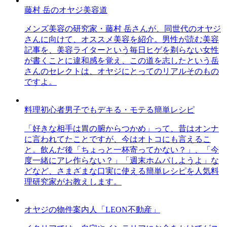
藤村 岳のオヤジ美容道
メンズ美容の研究家・藤村 岳さんが、同世代のオヤジ
さんに向けて、オススメ美容を紹介。男性が読む美容
記事を、美容ライターという毎日ヒゲを剃らない女性
が書くことに違和感を覚え、この道を志したという岳
さんのセレクトは、オヤジにとってのリアルそのもの
ですよ。
料理初心者男子でもデキる・モテる簡単レシピ
「好きな相手は胃の腑からつかめ」って、昔はオンナ
に言われてたことですが、今はオトコにも言えるこ
と。飲んだ後「ちょっと一杯寄ってかない？」、「今
度一緒にアレ作らない？」「週末ホムパしようよ」な
どなど、さまざまな口実に使える簡単レシピを人気料
理研究家がお教えします。
オヤジの物件案内人「LEON不動産」