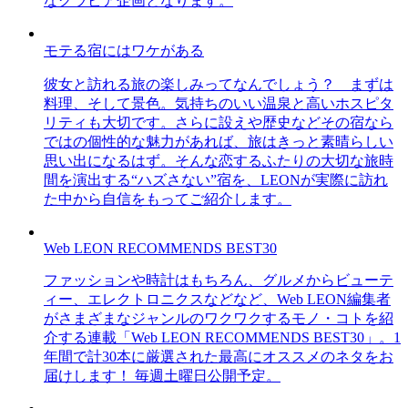
なグラビア企画となります。
モテる宿にはワケがある
彼女と訪れる旅の楽しみってなんでしょう？ まずは
料理、そして景色。気持ちのいい温泉と高いホスピタ
リティも大切です。さらに設えや歴史などその宿なら
ではの個性的な魅力があれば、旅はきっと素晴らしい
思い出になるはず。そんな恋するふたりの大切な旅時
間を演出する“ハズさない”宿を、LEONが実際に訪れ
た中から自信をもってご紹介します。
Web LEON RECOMMENDS BEST30
ファッションや時計はもちろん、グルメからビューテ
ィー、エレクトロニクスなどなど、Web LEON編集者
がさまざまなジャンルのワクワクするモノ・コトを紹
介する連載「Web LEON RECOMMENDS BEST30」。1
年間で計30本に厳選された最高にオススメのネタをお
届けします！ 毎週土曜日公開予定。