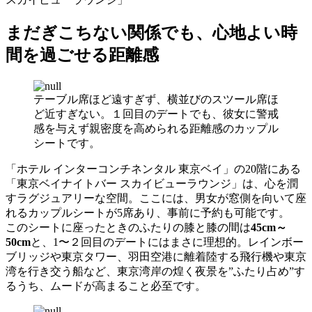
まだぎこちない関係でも、心地よい時
間を過ごせる距離感
テーブル席ほど遠すぎず、横並びのスツール席ほ
ど近すぎない。１回目のデートでも、彼女に警戒
感を与えず親密度を高められる距離感のカップル
シートです。
「ホテル インターコンチネンタル 東京ベイ」の20階にある
「東京ベイナイトバー スカイビューラウンジ」は、心を潤
すラグジュアリーな空間。ここには、男女が窓側を向いて座
れるカップルシートが5席あり、事前に予約も可能です。
このシートに座ったときのふたりの膝と膝の間は
45cm～
50cm
と、1〜２回目のデートにはまさに理想的。レインボー
ブリッジや東京タワー、羽田空港に離着陸する飛行機や東京
湾を行き交う船など、東京湾岸の煌く夜景を”ふたり占め”す
るうち、ムードが高まること必至です。