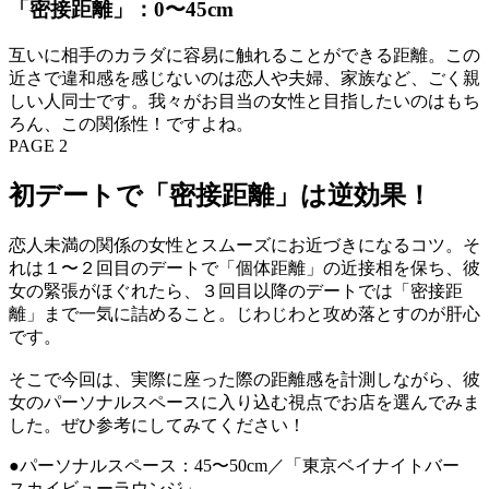
「密接距離」：0〜45cm
互いに相手のカラダに容易に触れることができる距離。この
近さで違和感を感じないのは恋人や夫婦、家族など、ごく親
しい人同士です。我々がお目当の女性と目指したいのはもち
ろん、この関係性！ですよね。
PAGE 2
初デートで「密接距離」は逆効果！
恋人未満の関係の女性とスムーズにお近づきになるコツ。そ
れは１〜２回目のデートで「個体距離」の近接相を保ち、彼
女の緊張がほぐれたら、３回目以降のデートでは「密接距
離」まで一気に詰めること。じわじわと攻め落とすのが肝心
です。
そこで今回は、実際に座った際の距離感を計測しながら、彼
女のパーソナルスペースに入り込む視点でお店を選んでみま
した。ぜひ参考にしてみてください！
●パーソナルスペース：45〜50cm／「東京ベイナイトバー
スカイビューラウンジ」