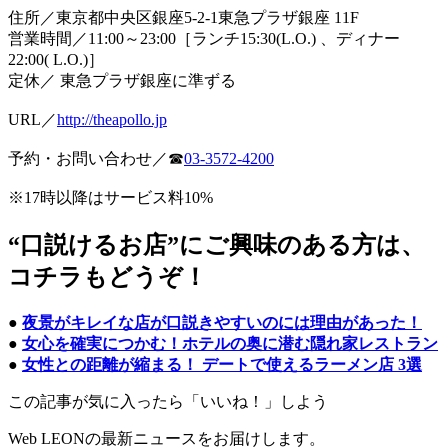
住所／東京都中央区銀座5-2-1東急プラザ銀座 11F
営業時間／11:00～23:00［ランチ15:30(L.O.) 、ディナー
22:00( L.O.)］
定休／ 東急プラザ銀座に準ずる
URL／
http://theapollo.jp
予約・お問い合わせ／☎
03-3572-4200
※17時以降はサービス料10%
“口説けるお店”にご興味のある方は、
コチラもどうぞ！
●
夜景がキレイな店が口説きやすいのには理由があった！
●
女心を確実につかむ！ホテルの奥に潜む隠れ家レストラン
●
女性との距離が縮まる！ デートで使えるラーメン店 3選
この記事が気に入ったら「いいね！」しよう
Web LEONの最新ニュースをお届けします。