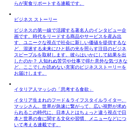
らが実食リポートする連載です。
ビジネス ストーリー
ビジネスの第一線で活躍する著名人のインタビュー企
画です。時代をリードする商品やサービスを産み出
す、ユニークな視点で社会に新しい価値を提供するな
ど、混迷する未来にひと筋の光を照らす注目のビジネ
スピープルを取材します。彼らはいかにして結果を出
したのか？ 人知れぬ苦労や仕事で得た意外な気づきな
ど、ここでしか読めない充実のビジネスストーリーを
お届けします。
イタリア人マッシの「思考する食欲」
イタリア生まれのフード＆ライフスタイルライター、
マッシさん。世界が急速に繋がって、広い視野が求め
られるこの時代に、日本人とはちょっと違う視点で日
本と世界の食に関する文化や習慣、メニューなどにつ
いて考える連載です。