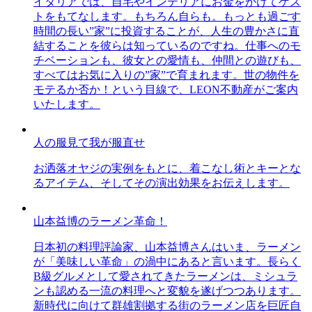
イタリアでは、自宅やインテリアにお金をかけてゲス
トをもてなします。もちろん自らも。もっとも過ごす
時間の長い”家”に投資することが、人生の豊かさに直
結することを彼らは知っているのですね。仕事へのモ
チベーションも、彼女との愛情も、仲間との遊びも、
すべてはお気に入りの”家”で育まれます。世の物件を
モテるか否か！という目線で、LEON不動産がご案内
いたします。
人の服見て我が服直せ
お洒落オヤジの実例をもとに、着こなし術とキーとな
るアイテム、そしてその演出効果をお伝えします。
山本益博のラーメン革命！
日本初の料理評論家、山本益博さんはいま、ラーメン
が「美味しい革命」の渦中にあると言います。長らく
B級グルメとして愛されてきたラーメンは、ミシュラ
ンも認める一流の料理へと変貌を遂げつつあります。
新時代に向けて群雄割拠する街のラーメン店を巨匠自