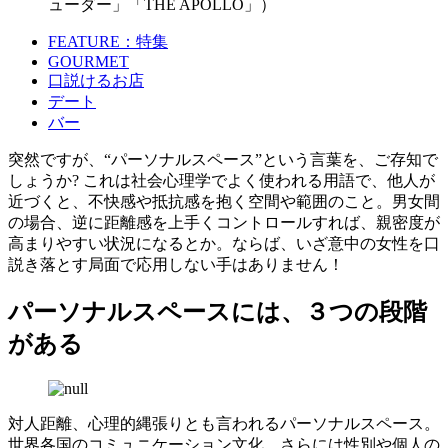
ューダー」「THE APOLLO」）
FEATURE：特集
GOURMET
口説けるお店
デート
バー
突然ですが、“パーソナルスペース”という言葉を、ご存知で
しょうか? これは社会心理学でよく使われる用語で、他人が
近づくと、不快感や抵抗感を抱く空間や範囲のこと。男女間
の場合、逆に距離感を上手くコントロールすれば、親密度が
高まりやすい状況になるとか。ならば、いざ意中の女性を口
説き落とす局面で応用しない手はありません！
パーソナルスペースには、３つの段階
がある
対人距離、心理的縄張りとも言われるパーソナルスペース。
世界各国のコミュニケーション文化、さらには性別や個人の