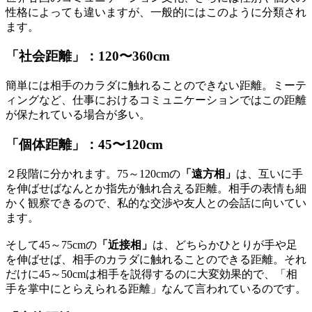
性格によっても違いますが、一般的にはこのように分類され
ます。
「社会距離」：120〜360cm
簡単には相手のカラダに触れることのできない距離。ミーテ
ィングなど、仕事におけるコミュニケーションではこの距離
が保たれている場合が多い。
「個体距離」：45〜120cm
２段階に分かれます。75～120cmの
「遠方相」
は、互いに手
を伸ばせばなんとか指先が触れ合える距離。相手の表情も細
かく観察できるので、私的な交渉や友人との会話に向いてい
ます。
そして45～75cmの
「近接相」
は、どちらかひとりが手や足
を伸ばせば、相手のカラダに触れることのできる距離。それ
だけに45～50cmは相手を説得するのに大変効果的で、「相
手を掌中にとらえられる距離」なんて言われているのです。