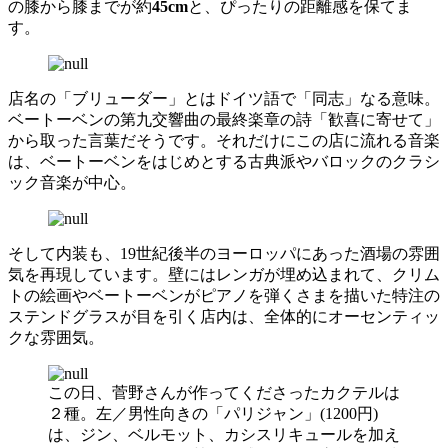
の膝から膝までが約
45cm
と、ぴったりの距離感を保てま
す。
店名の「ブリューダー」とはドイツ語で「同志」なる意味。
ベートーベンの第九交響曲の最終楽章の詩「歓喜に寄せて」
から取った言葉だそうです。それだけにこの店に流れる音楽
は、ベートーベンをはじめとする古典派やバロックのクラシ
ック音楽が中心。
そして内装も、19世紀後半のヨーロッパにあった酒場の雰囲
気を再現しています。壁にはレンガが埋め込まれて、クリム
トの絵画やベートーベンがピアノを弾くさまを描いた特注の
ステンドグラスが目を引く店内は、全体的にオーセンティッ
クな雰囲気。
この日、菅野さんが作ってくださったカクテルは
２種。左／男性向きの「パリジャン」(1200円)
は、ジン、ベルモット、カシスリキュールを加え