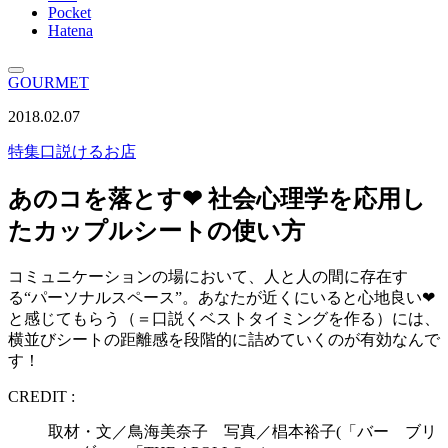
Pocket
Hatena
GOURMET
2018.02.07
特集
口説けるお店
あのコを落とす❤︎ 社会心理学を応用し
たカップルシートの使い方
コミュニケーションの場において、人と人の間に存在す
る“パーソナルスペース”。あなたが近くにいると心地良い❤︎
と感じてもらう（＝口説くベストタイミングを作る）には、
横並びシートの距離感を段階的に詰めていくのが有効なんで
す！
CREDIT :
取材・文／鳥海美奈子 写真／椙本裕子(「バー ブリ