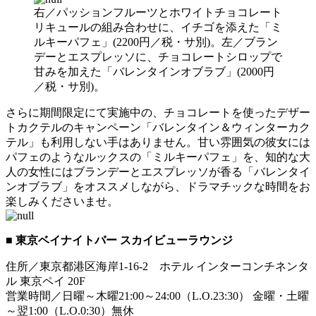
右／パッションフルーツとホワイトチョコレート
リキュールの組み合わせに、イチゴを添えた「ミ
ルキーパフェ」(2200円／税・サ別)。左／ブラン
デーとエスプレッソに、チョコレートシロップで
甘みを加えた「バレンタインオブラブ」(2000円
／税・サ別)。
さらに期間限定にて実施中の、チョコレートを使ったデザー
トカクテルのキャンペーン「バレンタイン＆ウィンターカク
テル」も利用しない手はありません。甘い雰囲気の彼女には
パフェのようなルックスの「ミルキーパフェ」を、知的な大
人の女性にはブランデーとエスプレッソが香る「バレンタイ
ンオブラブ」をオススメしながら、ドラマチックな時間をお
楽しみくださいませ。
■ 東京ベイナイトバー スカイビューラウンジ
住所／東京都港区海岸1-16-2 ホテル インターコンチネンタ
ル 東京ペイ 20F
営業時間／日曜～木曜21:00～24:00（L.O.23:30） 金曜・土曜
～翌1:00（L.O.0:30）無休