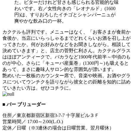
た、ビターだけれど甘さも感じられる官能的な味
わいです。右／女性向きの「レオナルド」(1600
円)は、すりおろしたイチゴとシャンパーニュが
爽やかな飲み口の一杯。
カクテルも評判です。メニューはなく、「お客さまが食前か
食後か、当店にいらっしゃるまでどれくらいお酒を召し上が
ってきたか、何がお好みかなどをお聞きしながら、相談して
決めていきます」と、店主の菅野仁利さん。カクテルグラス
はほぼアンティークで、バカラなど1900年代前半～中頃のも
のが中心。さらに「キューバ産葉巻」(1300円～)も吸えると
あって、まさに趣味人サロン的な雰囲気が漂います。
艶めいた一枚板のカウンター席で、音楽や映画、お酒やグラ
スについてウンチクを語りながら彼女との距離を知的に詰め
ていきたい方は、ぜひコチラに。
■ バー ブリューダー
住所／東京都新宿区新宿3-7-7 十字屋ビル３Ｆ
営業時間／ 17:00～2:00(L.O.)
定休／日曜（※3連休の場合は日曜営業、翌月曜休）