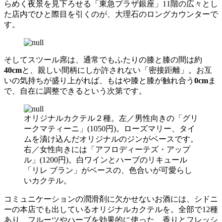
らめく夜景を見下ろせる「東急プラザ銀座」11階の広々とし
た店内でひと際目を引くのが、大理石のロングカウンターで
す。
そしてスツール席は、通常でもふたりの膝と膝の間は約
40cm
と、親しい間柄にしか許されない「密接距離」。お互
いの気持ちが盛り上がれば、もはや膝と膝が触れ合う
0cm
ま
で、自在に調整できるという次第です。
オリジナルカクテル２種。左／男性向きの「グリ
ークマティーニ」(1050円)。ローズマリー、タイ
ムを漬け込んだオリジナルのジンがベースです。
右／女性向きには「アフロディーテズ・アップ
ル」(1200円)。白ワインとハーブのリキュール
「リレ ブラン」がベースの、色合いが可愛らし
いカクテル。
コミュニケーションの潤滑剤に欠かせないお酒には、シドニ
ーの本店でも出しているオリジナルカクテルを。全部で12種
あり、フルーツやハーブを効果的に使った、香りとフレッシ