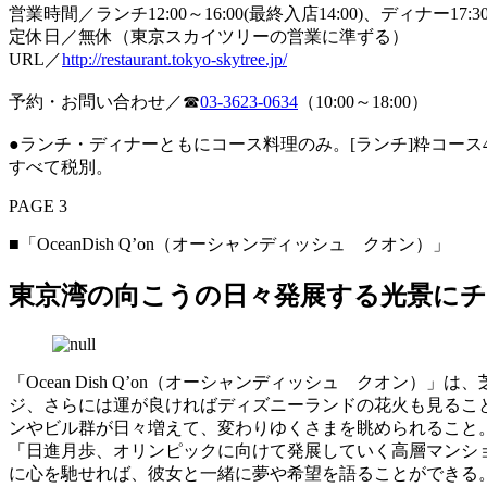
営業時間／ランチ12:00～16:00(最終入店14:00)、ディナー17:30～
定休日／無休（東京スカイツリーの営業に準ずる）
URL／
http://restaurant.tokyo-skytree.jp/
予約・お問い合わせ／☎︎
03-3623-0634
（10:00～18:00）
●ランチ・ディナーともにコース料理のみ。[ランチ]粋コース495
すべて税別。
PAGE 3
■「OceanDish Q’on（オーシャンディッシュ クオン）」
東京湾の向こうの日々発展する光景に
「Ocean Dish Q’on（オーシャンディッシュ クオ
ジ、さらには運が良ければディズニーランドの花火も見るこ
ンやビル群が日々増えて、変わりゆくさまを眺められること
「日進月歩、オリンピックに向けて発展していく高層マンシ
に心を馳せれば、彼女と一緒に夢や希望を語ることができる。