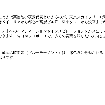
高層階の夜景代表といえるのが、東京スカイツリー®天望デッキにある「
はベイエリアから都心の高層ビル群、東京タワーから浅草まで
、未来へのイマジネーションやインスピレーションをかき立て
きます。告白やプロポースで、多くの言葉を語りたい人向き」
、薄暮の時間帯（ブルーモーメント）は、寒色系に分類される
ぷりです。