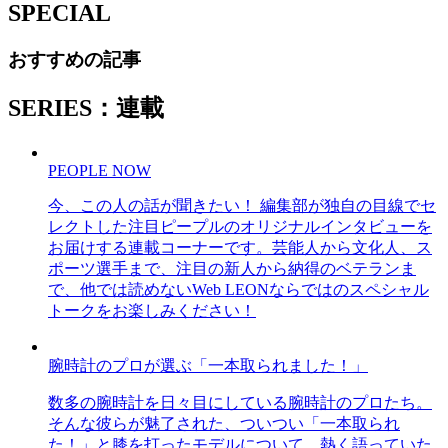
SPECIAL
おすすめの記事
SERIES：連載
PEOPLE NOW
今、この人の話が聞きたい！ 編集部が独自の目線でセ
レクトした注目ピープルのオリジナルインタビューを
お届けする連載コーナーです。芸能人から文化人、ス
ポーツ選手まで、注目の新人から納得のベテランま
で、他では読めないWeb LEONならではのスペシャル
トークをお楽しみください！
腕時計のプロが選ぶ「一本取られました！」
数多の腕時計を日々目にしている腕時計のプロたち。
そんな彼らが魅了された、ついつい「一本取られ
た！」と膝を打ったモデルについて、熱く語っていた