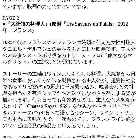
ています。映画の力ってすごいですね。
PAGE 2
■
『大統領の料理人』(原題「Les Saveurs du Palais」 2012
年・フランス)
1980年代にフランスのミッテラン大統領に仕えた女性料理人
ダニエル・デルプシュの実話をもとにした映画です。主人公
のオルタンス・ラボリ役をカトリーヌ・フロ(『偉大なるマ
ルグリッド』の主演など)が演じています。
ストーリーの主軸はワインよりもむしろ料理。大統領から日
常の食事におふくろの味を期待される主人公が、超男性社会
であるエリゼ宮(*2)の厨房に単身乗り込み、晩餐会などの料
理を担当する有名シェフたちと対立しながらも努力する姿が
描かれます。何と言っても印象的なのは、主人公と大統領が
ふたりで「Chateau Rayas 1969」を飲みながら黒トリュフの
タルティーヌ(*3)を食べて語り合うシーン。ワインもトリュ
フも本当に美味そうで、垂涎ものです。フランスワイン好き
のワイピは必見の作品だといえるでしょう。
また、この映画で主人公を支える大統領専属給仕長を演じて