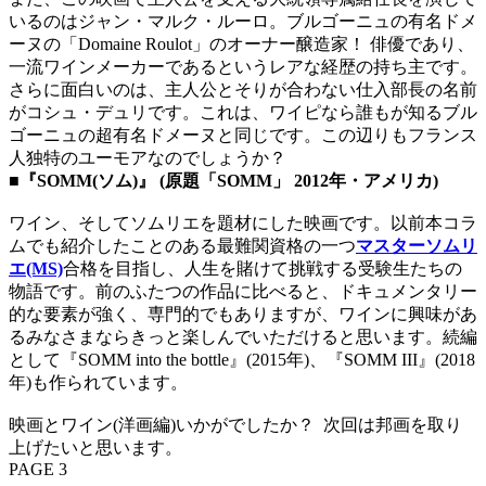
いるのはジャン・マルク・ルーロ。ブルゴーニュの有名ドメ
ーヌの「Domaine Roulot」のオーナー醸造家！ 俳優であり、
一流ワインメーカーであるというレアな経歴の持ち主です。
さらに面白いのは、主人公とそりが合わない仕入部長の名前
がコシュ・デュリです。これは、ワイピなら誰もが知るブル
ゴーニュの超有名ドメーヌと同じです。この辺りもフランス
人独特のユーモアなのでしょうか？
■
『SOMM(ソム)』 (原題「SOMM」 2012年・アメリカ)
ワイン、そしてソムリエを題材にした映画です。以前本コラ
ムでも紹介したことのある最難関資格の一つ
マスターソムリ
エ(MS)
合格を目指し、人生を賭けて挑戦する受験生たちの
物語です。前のふたつの作品に比べると、ドキュメンタリー
的な要素が強く、専門的でもありますが、ワインに興味があ
るみなさまならきっと楽しんでいただけると思います。続編
として『SOMM into the bottle』(2015年)、『SOMM III』(2018
年)も作られています。
映画とワイン(洋画編)いかがでしたか？ 次回は邦画を取り
上げたいと思います。
PAGE 3