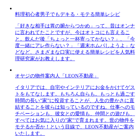
料理初心者男子でもデキる・モテる簡単レシピ
「好きな相手は胃の腑からつかめ」って、昔はオンナ
に言われてたことですが、今はオトコにも言えるこ
と。飲んだ後「ちょっと一杯寄ってかない？」、「今
度一緒にアレ作らない？」「週末ホムパしようよ」な
どなど、さまざまな口実に使える簡単レシピを人気料
理研究家がお教えします。
オヤジの物件案内人「LEON不動産」
イタリアでは、自宅やインテリアにお金をかけてゲス
トをもてなします。もちろん自らも。もっとも過ごす
時間の長い”家”に投資することが、人生の豊かさに直
結することを彼らは知っているのですね。仕事へのモ
チベーションも、彼女との愛情も、仲間との遊びも、
すべてはお気に入りの”家”で育まれます。世の物件を
モテるか否か！という目線で、LEON不動産がご案内
いたします。