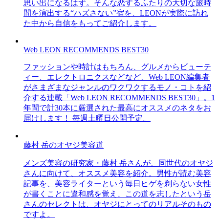
思い出になるはず。そんな恋するふたりの大切な旅時
間を演出する“ハズさない”宿を、LEONが実際に訪れ
た中から自信をもってご紹介します。
Web LEON RECOMMENDS BEST30
ファッションや時計はもちろん、グルメからビューテ
ィー、エレクトロニクスなどなど、Web LEON編集者
がさまざまなジャンルのワクワクするモノ・コトを紹
介する連載「Web LEON RECOMMENDS BEST30」。1
年間で計30本に厳選された最高にオススメのネタをお
届けします！ 毎週土曜日公開予定。
藤村 岳のオヤジ美容道
メンズ美容の研究家・藤村 岳さんが、同世代のオヤジ
さんに向けて、オススメ美容を紹介。男性が読む美容
記事を、美容ライターという毎日ヒゲを剃らない女性
が書くことに違和感を覚え、この道を志したという岳
さんのセレクトは、オヤジにとってのリアルそのもの
ですよ。