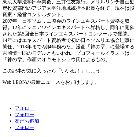
東京大学法学部卒業後、三井住友銀行、メリルリンチ自己勘
定投資部門のアジア太平洋地域統括本部長を経て、現在は投
資家・経営コンサルタント。
2007年、日本ソムリエ協会のワインエキスパート資格を取
得。12年にシニアワインエキスパートへ昇格し、同年に開催
された第5回全日本ワインエキスパートコンクールで優勝。
14年にはエキスパート資格者で初の日本ソムリエ協会理事に
就任、2018年まで2期4年務めた。漫画「神の雫」に登場する
吉岡慎一郎のモデルともいわれ、プロフィールイラストは
「神の雫」作画のオキモトシュウ氏によるもの。
この記事が気に入ったら「いいね！」しよう
Web LEONの最新ニュースをお届けします。
フォロー
フォロー
友だち追加
フォロー