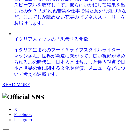
スピープルを取材します。彼らはいかにして結果を出
したのか？ 人知れぬ苦労や仕事で得た意外な気づきな
ど、ここでしか読めない充実のビジネスストーリーを
お届けします。
イタリア人マッシの「思考する食欲」
イタリア生まれのフード＆ライフスタイルライター、
マッシさん。世界が急速に繋がって、広い視野が求め
られるこの時代に、日本人とはちょっと違う視点で日
本と世界の食に関する文化や習慣、メニューなどにつ
いて考える連載です。
READ MORE
X
Facebook
Instagram