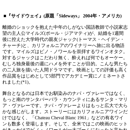
■『サイドウェイ』(原題「Sideways」 2004年・アメリカ)
離婚のショックを抱えた中年のしがない国語教師で小説家志
望の主人公マイルズ(ポール・ジアマティ)が、結婚を1週間
後に控えた大学時代の親友ジャック(トーマス・ヘイデン・
チャーチ)と、カリフォルニアのワイナリーへ旅に出る物語
です。マイルズはピノ・ノワールを崇拝するワインオタク。
対するジャックはこだわり無く、酔えれば何でもオーケー。
むしろ独身最後の週にハメを外すことが目的。こんな男たち
の二人旅を描いた人間ドラマです。映画としての評価も高く
作品賞をはじめとして5部門でアカデミー賞にノミネートさ
れました(*1)。
舞台となるのは日本でお馴染みのナパ・ヴァレーではなく、
もっと南のサンタバーバラ・カウンティにあるサンタ・マリ
ア・ヴァレーです。ナパ・ヴァレーよりはもっと広大で大ら
かな感じがします。ストーリーにはカリフォルニアワインだ
けではなく、「Chateau Cheval Blanc 1961」などの有名ワイ
ンも数多く登場します。そして、全米ではこの映画のヒット
がきっかけでピノ・ノワールが一大ブームになったと言われ