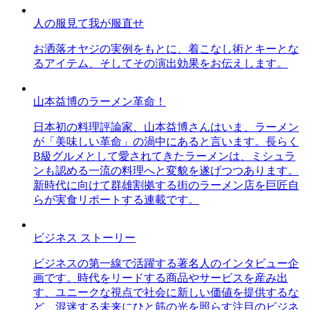
人の服見て我が服直せ
お洒落オヤジの実例をもとに、着こなし術とキーとな
るアイテム、そしてその演出効果をお伝えします。
山本益博のラーメン革命！
日本初の料理評論家、山本益博さんはいま、ラーメン
が「美味しい革命」の渦中にあると言います。長らく
B級グルメとして愛されてきたラーメンは、ミシュラ
ンも認める一流の料理へと変貌を遂げつつあります。
新時代に向けて群雄割拠する街のラーメン店を巨匠自
らが実食リポートする連載です。
ビジネス ストーリー
ビジネスの第一線で活躍する著名人のインタビュー企
画です。時代をリードする商品やサービスを産み出
す、ユニークな視点で社会に新しい価値を提供するな
ど、混迷する未来にひと筋の光を照らす注目のビジネ