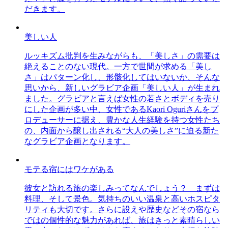
だきます。
美しい人
ルッキズム批判を生みながらも、「美しさ」の需要は
絶えることのない現代。一方で世間が求める「美し
さ」はパターン化し、形骸化してはいないか、そんな
思いから、新しいグラビア企画「美しい人」が生まれ
ました。グラビアと言えば女性の若さとボディを売り
にした企画が多い中、女性であるKaori Oguriさんをプ
ロデューサーに据え、豊かな人生経験を持つ女性たち
の、内面から醸し出される“大人の美しさ”に迫る新た
なグラビア企画となります。
モテる宿にはワケがある
彼女と訪れる旅の楽しみってなんでしょう？ まずは
料理、そして景色。気持ちのいい温泉と高いホスピタ
リティも大切です。さらに設えや歴史などその宿なら
ではの個性的な魅力があれば、旅はきっと素晴らしい