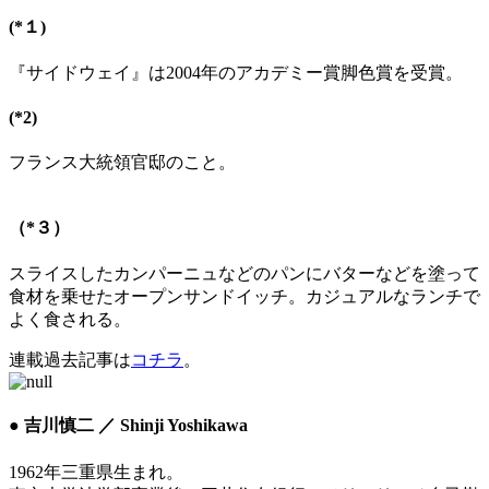
(*１)
『サイドウェイ』は2004年のアカデミー賞脚色賞を受賞。
(*2)
フランス大統領官邸のこと。
（*３）
スライスしたカンパーニュなどのパンにバターなどを塗って
食材を乗せたオープンサンドイッチ。カジュアルなランチで
よく食される。
連載過去記事は
コチラ
。
● 吉川慎二 ／ Shinji Yoshikawa
1962年三重県生まれ。