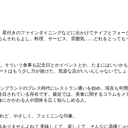
。星付きのファインダイニングなどに出かけてナイフとフォー
ろんそれもよし。料理、サービス、雰囲気……どれをとっても
）。そういう食事も記念日とかイベントとか、たまにはいいか
デートはもう少し力が抜けた、気楽な店がいいんじゃないでしょ
ンブランドのプレス時代にレストラン通いを始め、現在も年間1
注目されている存在です。最近では、美食に関するコラムをメ
食にかかわる人や団体を広く知らしめる人。
だけれど、やさしく、フェミニンな印象。
はありませんよね？ 美味しくて、楽しくて、そんなに高価じゃ