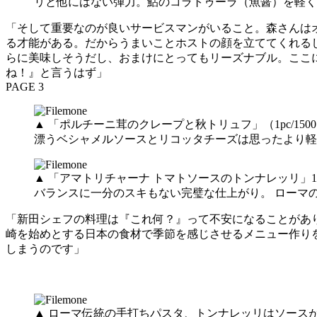
リと他にはない弾力。鮎のコラトゥーラ（魚醤）を軽く
「そして重要なのが良いサービスマンがいること。森さんは
る才能がある。だからうまいことホストの顔を立ててくれる
らに美味しそうだし、おまけにとってもリーズナブル。ここ
ね！』と言うはず」
PAGE 3
▲ 「ポルチーニ茸のクレープと秋トリュフ」（1pc/
漂うベシャメルソースとリコッタチーズは思ったより
▲ 「アマトリチャーナ トマトソースのトンナレッリ」
バランスに一分のスキもない完璧な仕上がり。 ローマ
「新田シェフの料理は『これ何？』って不安になることがあ
崎を始めとする日本の食材で季節を感じさせるメニュー作り
しまうのです」
▲ ローマ伝統の手打ちパスタ、トンナレッリはソース