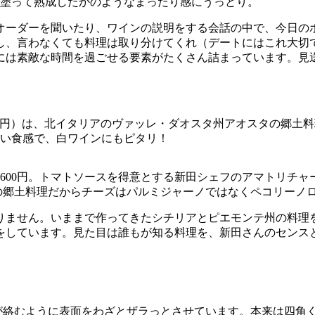
塗って熟成したかのようなまったり感にうっとり。
オーダーを聞いたり、ワインの説明をする会話の中で、今日の
し、言わなくても料理は取り分けてくれ（デートにはこれ大切
には素敵な時間を過ごせる要素がたくさん詰まっています。見
1500円）は、北イタリアのヴァッレ・ダオスタ州アオスタの郷
軽い食感で、白ワインにもピタリ！
1600円。トマトソースを得意とする新田シェフのアマトリチ
の郷土料理だからチーズはパルミジャーノではなくペコリーノ
りません。いままで作ってきたシチリアとピエモンテ州の料理
をしています。見た目は誰もが知る料理を、新田さんのセンス
が絡むように表面をわざとザラっとさせています。本来は四角