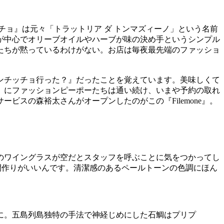
ョ』は元々「トラットリア ダ トンマズィーノ」という名前
介が中心でオリーブオイルやハーブが味の決め手というシンプル
たちが黙っているわけがない。お店は毎夜最先端のファッショ
ンチッチョ行った？』だったことを覚えています。美味しくて
』にファッションピーポーたちは通い続け、いまや予約の取れ
スの森裕太さんがオープンしたのがこの『Filemone』。
のワイングラスが空だとスタッフを呼ぶことに気をつかってし
空間作りがいいんです。清潔感のあるペールトーンの色調にほん
ョに。五島列島独特の手法で神経じめにした石鯛はプリプ