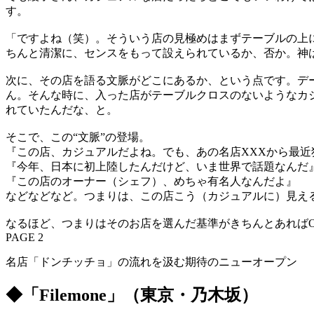
す。
「ですよね（笑）。そういう店の見極めはまずテーブルの上
ちんと清潔に、センスをもって設えられているか、否か。神
次に、その店を語る文脈がどこにあるか、という点です。デ
ん。そんな時に、入った店がテーブルクロスのないようなカ
れていたんだな、と。
そこで、この“文脈”の登場。
『この店、カジュアルだよね。でも、あの名店XXXから最近
『今年、日本に初上陸したんだけど、いま世界で話題なんだ
『この店のオーナー（シェフ）、めちゃ有名人なんだよ』
などなどなど。つまりは、この店こう（カジュアルに）見え
なるほど、つまりはそのお店を選んだ基準がきちんとあれば
PAGE 2
名店「ドンチッチョ」の流れを汲む期待のニューオープン
◆「Filemone」（東京・乃木坂）