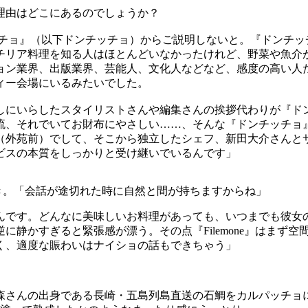
理由はどこにあるのでしょうか？
チョ』（以下ドンチッチョ）からご説明しないと。『ドンチッチ
シチリア料理を知る人はほとんどいなかったけれど、野菜や魚
ョン業界、出版業界、芸能人、文化人などなど、感度の高い人
ィー会場にいるみたいでした。
しにいらしたスタイリストさんや編集さんの挨拶代わりが『ド
流、それでいてお財布にやさしい……、そんな『ドンチッチョ
外苑前）でして、そこから独立したシェフ、新田大介さんとサービ
ビスの本質をしっかりと受け継いでいるんです」
き。「会話が途切れた時に自然と間が持ちますからね」
んです。どんなに美味しいお料理があっても、いつまでも彼女
に静かすぎると緊張感が漂う。その点『Filemone』はまず
く、適度な賑わいはナイショの話もできちゃう」
円。森さんの出身である長崎・五島列島直送の石鯛をカルパッチ