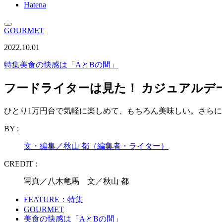
Hatena
GOURMET
2022.10.01
特集
美食の快感は「AとBの間」
フードライターは見た！ カジュアルデ
ひとり1万円台で気軽に楽しめて、もちろん美味しい。さらに
BY :
文・編集／秋山 都（編集者・ライター）
CREDIT :
写真／八木竜馬 文／秋山 都
FEATURE：特集
GOURMET
美食の快感は「AとBの間」