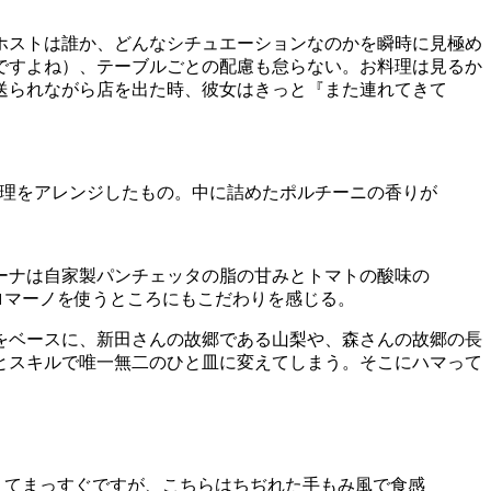
ホストは誰か、どんなシチュエーションなのかを瞬時に見極め
ですよね）、テーブルごとの配慮も怠らない。お料理は見るか
送られながら店を出た時、彼女はきっと『また連れてきて
土料理をアレンジしたもの。中に詰めたポルチーニの香りが
ャーナは自家製パンチェッタの脂の甘みとトマトの酸味の
ロマーノを使うところにもこだわりを感じる。
をベースに、新田さんの故郷である山梨や、森さんの故郷の長
とスキルで唯一無二のひと皿に変えてしまう。そこにハマって
くてまっすぐですが、こちらはちぢれた手もみ風で食感