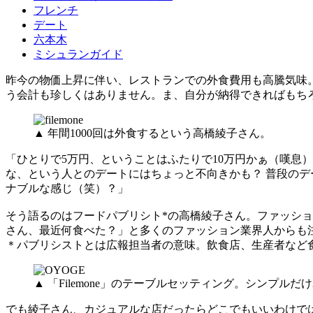
フレンチ
デート
六本木
ミシュランガイド
昨今の物価上昇に伴い、レストランでの外食費用も高騰気味
う会計も珍しくはありません。ま、自分が納得できればもち
▲ 年間1000回は外食するという高橋綾子さん。
「ひとりで5万円、ということはふたりで10万円かぁ（嘆息
な、という人とのデートにはちょっと不向きかも？ 普段の
ナブルな感じ（笑）？」
そう語るのはフードパブリシト*の高橋綾子さん。ファッショ
さん、最近何食べた？」と多くのファッション業界人からも
＊パブリシストとは広報担当者の意味。飲食店、生産者など
▲ 「Filemone」のテーブルセッティング。シンプル
でも綾子さん、カジュアルな店だったらどこでもいいわけで