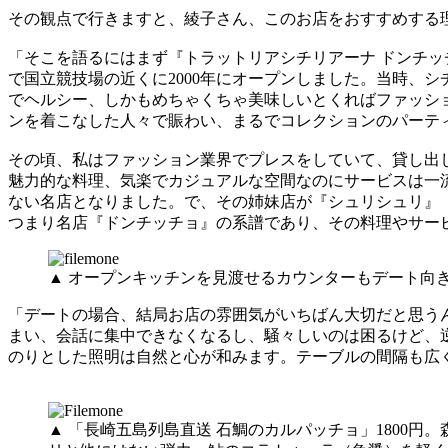
その観点で行きますと、綾子さん、このお店をおすすめする
「そこを語るにはまず『トラットリアシチリアーナ ドンチッ
で国立競技場の近くに2000年にオープンしました。当時、
でヘルシー、しかもめちゃくちゃ美味しいとくればファッシ
ンを着こなした人々で賑わい、まるでコレクションのパーテ
その頃、私はファッション業界でプレスをしていて、貸し出
魅力的な料理、気楽でカジュアルな空間なのにサービスは一
ない名店となりました。で、その姉妹店が『シュリシュリ』（
つまり名店『ドンチッチョ』の系譜であり、その料理やサー
▲ オープンキッチンを見渡せるカウンターもデート向
「デートの場合、結局お店の雰囲気がいちばん大切だと思う
まい、会話に集中できなくなるし、騒々しいのは困るけど、逆
のりとした照明は自然と心が和みます。テーブルの間隔も広
▲ 「長崎五島列島直送 石鯛のカルパッチョ」1800