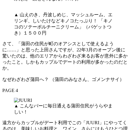
▲ 山えのき、丹波しめじ、マッシュルーム、エ
リンギ、しいたけなどキノコたっぷり！ 「キノ
コのソテーポルチーニクリーム」（バゲットつ
き）１５００円
さて、「蒲田の住民が町のオアシスとして使えるよう
に……」と思った上田さんですが、22年3月のオープン後に
驚いたのは、他のエリアからわざわざ来るお客が意外に多か
ったこと。しかもカップルでデートの利用が多かったのだと
か。
なぜわざわざ蒲田へ？ （蒲田のみなさん、ゴメンナサイ）
PAGE 4
▲ こんなバーに毎日通える蒲田住民がうらやま
しい！
遠方からカップルがデート利用でこの「JUURI」にやってく
るのは、美味しいお料理と、ワイン、さらにはもうひとつ理