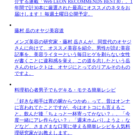
介する連載「Web LEON RECOMMENDS BEST30」。1
年間で計30本に厳選された最高にオススメのネタをお
届けします！ 毎週土曜日公開予定。
藤村 岳のオヤジ美容道
メンズ美容の研究家・藤村 岳さんが、同世代のオヤジ
さんに向けて、オススメ美容を紹介。男性が読む美容
記事を、美容ライターという毎日ヒゲを剃らない女性
が書くことに違和感を覚え、この道を志したという岳
さんのセレクトは、オヤジにとってのリアルそのもの
ですよ。
料理初心者男子でもデキる・モテる簡単レシピ
「好きな相手は胃の腑からつかめ」って、昔はオンナ
に言われてたことですが、今はオトコにも言えるこ
と。飲んだ後「ちょっと一杯寄ってかない？」、「今
度一緒にアレ作らない？」「週末ホムパしようよ」な
どなど、さまざまな口実に使える簡単レシピを人気料
理研究家がお教えします。