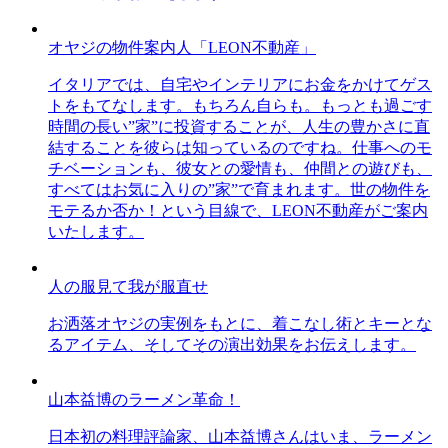
オヤジの物件案内人「LEON不動産」
イタリアでは、自宅やインテリアにお金をかけてゲス
トをもてなします。もちろん自らも。もっとも過ごす
時間の長い”家”に投資することが、人生の豊かさに直
結することを彼らは知っているのですね。仕事へのモ
チベーションも、彼女との愛情も、仲間との遊びも、
すべてはお気に入りの”家”で育まれます。世の物件を
モテるか否か！という目線で、LEON不動産がご案内
いたします。
人の服見て我が服直せ
お洒落オヤジの実例をもとに、着こなし術とキーとな
るアイテム、そしてその演出効果をお伝えします。
山本益博のラーメン革命！
日本初の料理評論家、山本益博さんはいま、ラーメン