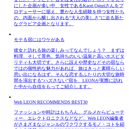
にした企画が多い中、女性であるKaori Oguriさんをプ
ロデューサーに据え、豊かな人生経験を持つ女性たち
の、内面から醸し出される“大人の美しさ”に迫る新た
なグラビア企画となります。
モテる宿にはワケがある
彼女と訪れる旅の楽しみってなんでしょう？ まずは
料理、そして景色。気持ちのいい温泉と高いホスピタ
リティも大切です。さらに設えや歴史などその宿なら
ではの個性的な魅力があれば、旅はきっと素晴らしい
思い出になるはず。そんな恋するふたりの大切な旅時
間を演出する“ハズさない”宿を、LEONが実際に訪れ
た中から自信をもってご紹介します。
Web LEON RECOMMENDS BEST30
ファッションや時計はもちろん、グルメからビューテ
ィー、エレクトロニクスなどなど、Web LEON編集者
がさまざまなジャンルのワクワクするモノ・コトを紹