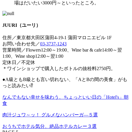
場はだいたい3000円～といったところ。
JUURI（ユーリ）
住所／東京都大田区蒲田4-19-1 蒲田マロニエビル 1F
お問い合わせ先／
03-3737-1243
営業時間／Flowers12:00～19:00、Wine bar & cafe14:00～翌
1:00、Wine shop12:00～翌1:00
定休日／不定休
＊ワインショップで購入したボトルの抜栓料2750円。
●A級ともB級とも言い切れない、「AとBの間の美食」がも
っと読みたい⁉
なんでもない幸せを味わう、ちょっといい日の「Hotel's」朝
食
肉汁ジュワ～ッ！ グルメなハンバーガ—５選
おうちでホテル気分、絶品ホテルカレー３選