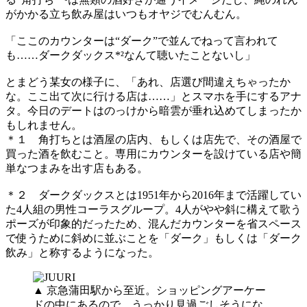
がかかる立ち飲み屋はいつもオヤジでむんむん。
「ここのカウンターは“ダーク”で並んでねって言われて
も……ダークダックス*²なんて聴いたことないし」
とまどう某女の様子に、「あれ、店選び間違えちゃったか
な。ここ出て次に行ける店は……」とスマホを手にするアナ
タ。今日のデートはのっけから暗雲が垂れ込めてしまったか
もしれません。
＊１ 角打ちとは酒屋の店内、もしくは店先で、その酒屋で
買った酒を飲むこと。専用にカウンターを設けている店や簡
単なつまみを出す店もある。
＊２ ダークダックスとは1951年から2016年まで活躍してい
た4人組の男性コーラスグループ。4人がやや斜に構えて歌う
ポーズが印象的だったため、混んだカウンターを省スペース
で使うために斜めに並ぶことを「ダーク」もしくは「ダーク
飲み」と称するようになった。
▲ 京急蒲田駅から至近。ショッピングアーケー
ドの中にあるので、うっかり見過ごしそうにな