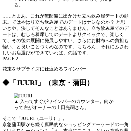
る。
……とまあ、これが無防備に出かけた立ち飲み屋デートの顛
末。ではやはり立ち飲み屋でのデートはナシなのか？ と思
いきや、決してそんなことはありません。立ち飲み屋でのデ
ートは、むしろ着席してのデートよりクイックで、楽しく
て、その後の展開に発展しやすい、さらにお財布への負担も
軽い、と良いことづくめなのです。もちろん、それにふさわ
しいお店選びができていれば、の話です。
PAGE 2
花束をサプライズに仕込めるワインバー
◆「JUURI」（東京・蒲田）
▲ 入ってすぐがワインバーのカウンター。向か
って左がオーナーの上田光嗣さん。
そこで「JUURI（ユーリ）」。
京急蒲田駅から続く庶民的なショッピングアーケードの一角
というロケーションも「え、本当にここ？」という意外な興