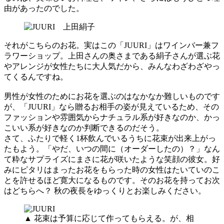
由があったのでした。
それがこちらのお花。実はこの「JUURI」はワインバー兼フ
ラワーショップ。上田さんの奥さまである絹子さんが選ぶ花
やアレンジが女性たちに大人気だから、みんなわざわざやっ
てくるんですね。
男性が女性のためにお花を選ぶのはなかなか難しいものです
が、「JUURI」なら贈るお相手の姿が見えているため、その
ファッションや雰囲気からナチュラル系が好きなのか、かっ
こいい系が好きなのか判断できるのだそう。
さて、ふたりで軽く1杯飲んでいるうちに花束が出来上がっ
たもよう。「やだ、いつの間に（オーダーしたの）？」なん
て粋なサプライズにまさに花が咲いたような笑顔の彼女。好
みにピタリはまったお花をもらった時の女性はたいていのこ
とを許せるほど寛大になるものです。そのお花を持ってお次
はどちらへ？ 秋の夜長をゆっくりとお楽しみください。
▲ 花束は予算に応じて作ってもらえる。が、相