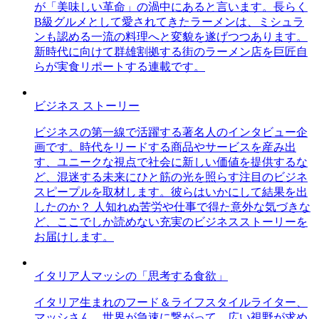
が「美味しい革命」の渦中にあると言います。長らく
B級グルメとして愛されてきたラーメンは、ミシュラ
ンも認める一流の料理へと変貌を遂げつつあります。
新時代に向けて群雄割拠する街のラーメン店を巨匠自
らが実食リポートする連載です。
ビジネス ストーリー
ビジネスの第一線で活躍する著名人のインタビュー企
画です。時代をリードする商品やサービスを産み出
す、ユニークな視点で社会に新しい価値を提供するな
ど、混迷する未来にひと筋の光を照らす注目のビジネ
スピープルを取材します。彼らはいかにして結果を出
したのか？ 人知れぬ苦労や仕事で得た意外な気づきな
ど、ここでしか読めない充実のビジネスストーリーを
お届けします。
イタリア人マッシの「思考する食欲」
イタリア生まれのフード＆ライフスタイルライター、
マッシさん。世界が急速に繋がって、広い視野が求め