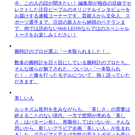
今、この人の話が聞きたい！ 編集部が独自の目線でセ
レクトした注目ピープルのオリジナルインタビューを
お届けする連載コーナーです。芸能人から文化人、ス
ポーツ選手まで、注目の新人から納得のベテランま
で、他では読めないWeb LEONならではのスペシャル
トークをお楽しみください！
腕時計のプロが選ぶ「一本取られました！」
数多の腕時計を日々目にしている腕時計のプロたち。
そんな彼らが魅了された、ついつい「一本取られ
た！」と膝を打ったモデルについて、熱く語っていた
だきます。
美しい人
ルッキズム批判を生みながらも、「美しさ」の需要は
絶えることのない現代。一方で世間が求める「美し
さ」はパターン化し、形骸化してはいないか、そんな
思いから、新しいグラビア企画「美しい人」が生まれ
ました。グラビアと言えば女性の若さとボディを売り