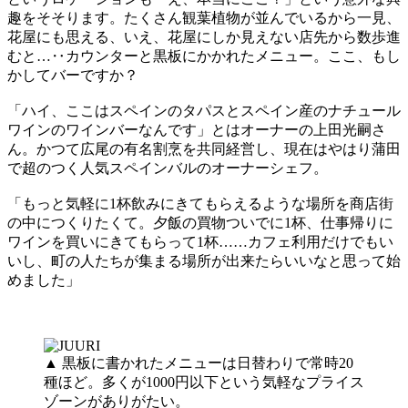
趣をそそります。たくさん観葉植物が並んでいるから一見、
花屋にも思える、いえ、花屋にしか見えない店先から数歩進
むと…‥カウンターと黒板にかかれたメニュー。ここ、もし
かしてバーですか？
「ハイ、ここはスペインのタパスとスペイン産のナチュール
ワインのワインバーなんです」とはオーナーの上田光嗣さ
ん。かつて広尾の有名割烹を共同経営し、現在はやはり蒲田
で超のつく人気スペインバルのオーナーシェフ。
「もっと気軽に1杯飲みにきてもらえるような場所を商店街
の中につくりたくて。夕飯の買物ついでに1杯、仕事帰りに
ワインを買いにきてもらって1杯……カフェ利用だけでもい
いし、町の人たちが集まる場所が出来たらいいなと思って始
めました」
▲ 黒板に書かれたメニューは日替わりで常時20
種ほど。多くが1000円以下という気軽なプライス
ゾーンがありがたい。