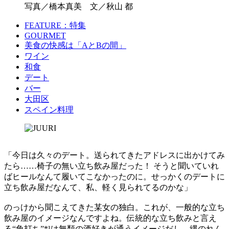
写真／橋本真美 文／秋山 都
FEATURE：特集
GOURMET
美食の快感は「AとBの間」
ワイン
和食
デート
バー
大田区
スペイン料理
「今日は久々のデート。送られてきたアドレスに出かけてみ
たら……椅子の無い立ち飲み屋だった！ そうと聞いていれ
ばヒールなんて履いてこなかったのに。せっかくのデートに
立ち飲み屋だなんて、私、軽く見られてるのかな」
のっけから聞こえてきた某女の独白。これが、一般的な立ち
飲み屋のイメージなんですよね。伝統的な立ち飲みと言え
る“角打ち”*¹は無類の酒好きが通うイメージだし、縄のれん