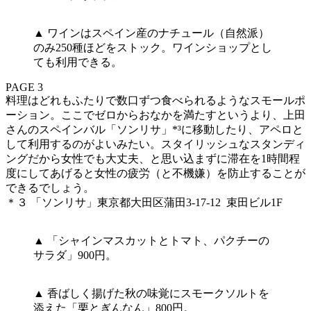
▲ ワインはスペイン産のナチュール（自然派）
のみ250種ほどをストック。ワインショップとし
ても利用できる。
PAGE 3
料理はどれもふたりで数口ずつ食べられるようなスモールポ
ーション。ここでゼロからおなかを満たすというより、上田
さんのスペインバル「ソンリサ」*³に移動したり、アペロと
して利用するのがよいみたい。スタイリッシュなスタンディ
ングだから女性でも大丈夫、と思い込まずに滞在を1時間程
度にしてあげると女性の疲労（と不機嫌）を防止することが
できるでしょう。
＊３ 「ソンリサ」東京都大田区蒲田3-17-12 束田ビル1F
▲ 「シャインマスカットとトマト、パクチーの
サラダ」900円。
▲ 香ばしく揚げた秋の味覚にスモークソルトを
添えた「栗とぎんなん」800円。