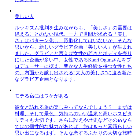
美しい人
ルッキズム批判を生みながらも、「美しさ」の需要は
絶えることのない現代。一方で世間が求める「美し
さ」はパターン化し、形骸化してはいないか、そんな
思いから、新しいグラビア企画「美しい人」が生まれ
ました。グラビアと言えば女性の若さとボディを売り
にした企画が多い中、女性であるKaori Oguriさんをプ
ロデューサーに据え、豊かな人生経験を持つ女性たち
の、内面から醸し出される“大人の美しさ”に迫る新た
なグラビア企画となります。
モテる宿にはワケがある
彼女と訪れる旅の楽しみってなんでしょう？ まずは
料理、そして景色。気持ちのいい温泉と高いホスピタ
リティも大切です。さらに設えや歴史などその宿なら
ではの個性的な魅力があれば、旅はきっと素晴らしい
思い出になるはず。そんな恋するふたりの大切な旅時