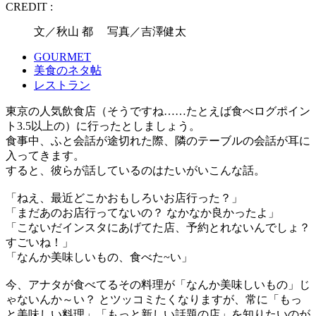
CREDIT :
文／秋山 都 写真／吉澤健太
GOURMET
美食のネタ帖
レストラン
東京の人気飲食店（そうですね……たとえば食べログポイン
ト3.5以上の）に行ったとしましょう。
食事中、ふと会話が途切れた際、隣のテーブルの会話が耳に
入ってきます。
すると、彼らが話しているのはたいがいこんな話。
「ねえ、最近どこかおもしろいお店行った？」
「まだあのお店行ってないの？ なかなか良かったよ」
「こないだインスタにあげてた店、予約とれないんでしょ？
すごいね！」
「なんか美味しいもの、食べた~い」
今、アナタが食べてるその料理が「なんか美味しいもの」じ
ゃないんか～い？ とツッコミたくなりますが、常に「もっ
と美味しい料理」「もっと新しい話題の店」を知りたいのが