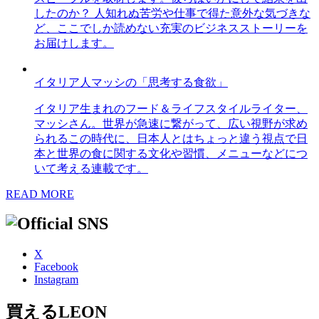
したのか？ 人知れぬ苦労や仕事で得た意外な気づきな
ど、ここでしか読めない充実のビジネスストーリーを
お届けします。
イタリア人マッシの「思考する食欲」
イタリア生まれのフード＆ライフスタイルライター、
マッシさん。世界が急速に繋がって、広い視野が求め
られるこの時代に、日本人とはちょっと違う視点で日
本と世界の食に関する文化や習慣、メニューなどにつ
いて考える連載です。
READ MORE
X
Facebook
Instagram
買えるLEON