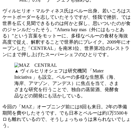
ヴィルヒリオ・マルティネス氏はペルー出身。若いころはス
ケートボーダーを志していたそうですが、怪我で挫折。では
世界を広く見聞できるものは何かと探し、思いついたのが食
のジャンルだったそう。"Afuera hay mas（外にはもっとあ
る）"という言葉をモットーに、多様なペルーの食材を海抜
高度で捉え、解釈することで世界的にブレイク。2009年にオ
ープンした「CENTRAL」を南米1位、世界第2位のレストラ
ンにまで押し上げたスーパーシェフのひとりです。
▲ ヴィルヒリオシェフは研究機関 「Mater
Iniciativa 」も設立。ペルーの多様な生態系（海、
海岸、アマゾン、アンデス）に焦点を当て、さま
ざまな研究を行うことで、独自の蒸留酒、発酵食
品などの開発にも活かしている。
今回の「MAZ」オープニング前には8回も来日。2年の準備
期間を費やしたそうです。でも日本とペルーは約1万5500キ
ロも離れているので、そうしょっちゅうは来られないでしょ
う。