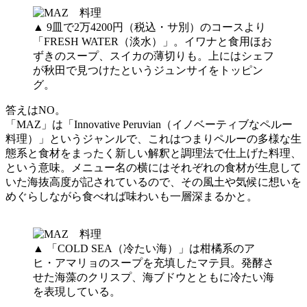
▲ 9皿で2万4200円（税込・サ別）のコースより
「FRESH WATER（淡水）」。イワナと食用ほお
ずきのスープ、スイカの薄切りも。上にはシェフ
が秋田で見つけたというジュンサイをトッピン
グ。
答えはNO。
「MAZ」は「Innovative Peruvian（イノベーティブなペルー
料理）」というジャンルで、これはつまりペルーの多様な生
態系と食材をまったく新しい解釈と調理法で仕上げた料理、
という意味。メニュー名の横にはそれぞれの食材が生息して
いた海抜高度が記されているので、その風土や気候に想いを
めぐらしながら食べれば味わいも一層深まるかと。
▲ 「COLD SEA（冷たい海）」は柑橘系のア
ヒ・アマリョのスープを充填したマテ貝。発酵さ
せた海藻のクリスプ、海ブドウとともに冷たい海
を表現している。