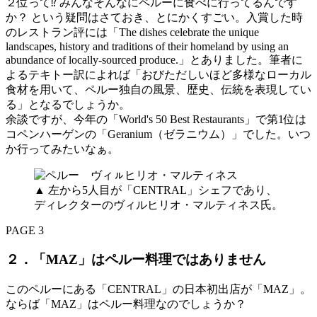
２位って⁉ みんなそんなにペルーに食べに行ってるんです
か？ という疑問はさておき、とにかくすごい。入賞した時
のレストラン評には「The dishes celebrate the unique
landscapes, history and traditions of their homeland by using an
abundance of locally-sourced produce.」とありました。筆者に
よるテキトー訳によれば「おびただしいほど多様なローカル
食材を用いて、ペルー独自の風景、歴史、伝統を表現してい
る」となるでしょうか。
余談ですが、今年の「World's 50 Best Restaurants」で第1位は
コペンハーゲンの「Geranium（ゼラニウム）」でした。いつ
か行ってみたいなぁ。
▲ 左から5人目が「CENTRAL」シェフであり、
ディレクターのヴィルヒリオ・マルティネス氏。
PAGE 3
２．「MAZ」はペルー料理ではありません
このペルーにある「CENTRAL」の日本初出店が「MAZ」。
ならば「MAZ」はペルー料理なのでしょうか？