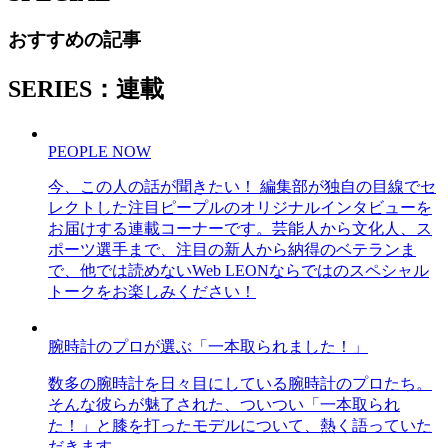
おすすめの記事
SERIES：連載
PEOPLE NOW
今、この人の話が聞きたい！ 編集部が独自の目線でセ
レクトした注目ピープルのオリジナルインタビューを
お届けする連載コーナーです。芸能人から文化人、ス
ポーツ選手まで、注目の新人から納得のベテランま
で、他では読めないWeb LEONならではのスペシャル
トークをお楽しみください！
腕時計のプロが選ぶ「一本取られました！」
数多の腕時計を日々目にしている腕時計のプロたち。
そんな彼らが魅了された、ついつい「一本取られ
た！」と膝を打ったモデルについて、熱く語っていた
だきます。