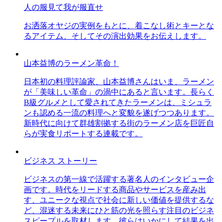
人の服見て我が服直せ
お洒落オヤジの実例をもとに、着こなし術とキーとな
るアイテム、そしてその演出効果をお伝えします。
山本益博のラーメン革命！
日本初の料理評論家、山本益博さんはいま、ラーメン
が「美味しい革命」の渦中にあると言います。長らく
B級グルメとして愛されてきたラーメンは、ミシュラ
ンも認める一流の料理へと変貌を遂げつつあります。
新時代に向けて群雄割拠する街のラーメン店を巨匠自
らが実食リポートする連載です。
ビジネス ストーリー
ビジネスの第一線で活躍する著名人のインタビュー企
画です。時代をリードする商品やサービスを産み出
す、ユニークな視点で社会に新しい価値を提供するな
ど、混迷する未来にひと筋の光を照らす注目のビジネ
スピープルを取材します。彼らはいかにして結果を出