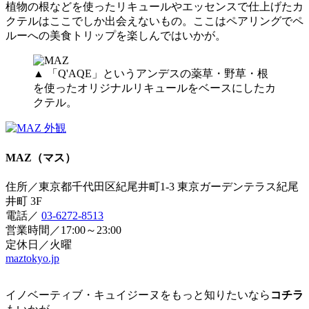
植物の根などを使ったリキュールやエッセンスで仕上げたカ
クテルはここでしか出会えないもの。ここはペアリングでペ
ルーへの美食トリップを楽しんではいかが。
▲ 「Q'AQE」というアンデスの薬草・野草・根
を使ったオリジナルリキュールをベースにしたカ
クテル。
MAZ（マス）
住所／東京都千代田区紀尾井町1-3 東京ガーデンテラス紀尾
井町 3F
電話／
03-6272-8513
営業時間／17:00～23:00
定休日／火曜
maztokyo.jp
イノベーティブ・キュイジーヌをもっと知りたいなら
コチラ