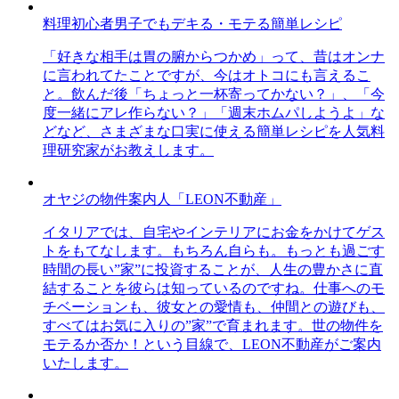
料理初心者男子でもデキる・モテる簡単レシピ
「好きな相手は胃の腑からつかめ」って、昔はオンナ
に言われてたことですが、今はオトコにも言えるこ
と。飲んだ後「ちょっと一杯寄ってかない？」、「今
度一緒にアレ作らない？」「週末ホムパしようよ」な
どなど、さまざまな口実に使える簡単レシピを人気料
理研究家がお教えします。
オヤジの物件案内人「LEON不動産」
イタリアでは、自宅やインテリアにお金をかけてゲス
トをもてなします。もちろん自らも。もっとも過ごす
時間の長い”家”に投資することが、人生の豊かさに直
結することを彼らは知っているのですね。仕事へのモ
チベーションも、彼女との愛情も、仲間との遊びも、
すべてはお気に入りの”家”で育まれます。世の物件を
モテるか否か！という目線で、LEON不動産がご案内
いたします。