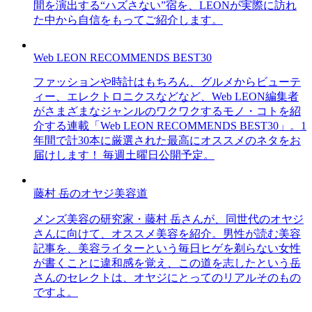
間を演出する“ハズさない”宿を、LEONが実際に訪れ
た中から自信をもってご紹介します。
Web LEON RECOMMENDS BEST30
ファッションや時計はもちろん、グルメからビューテ
ィー、エレクトロニクスなどなど、Web LEON編集者
がさまざまなジャンルのワクワクするモノ・コトを紹
介する連載「Web LEON RECOMMENDS BEST30」。1
年間で計30本に厳選された最高にオススメのネタをお
届けします！ 毎週土曜日公開予定。
藤村 岳のオヤジ美容道
メンズ美容の研究家・藤村 岳さんが、同世代のオヤジ
さんに向けて、オススメ美容を紹介。男性が読む美容
記事を、美容ライターという毎日ヒゲを剃らない女性
が書くことに違和感を覚え、この道を志したという岳
さんのセレクトは、オヤジにとってのリアルそのもの
ですよ。