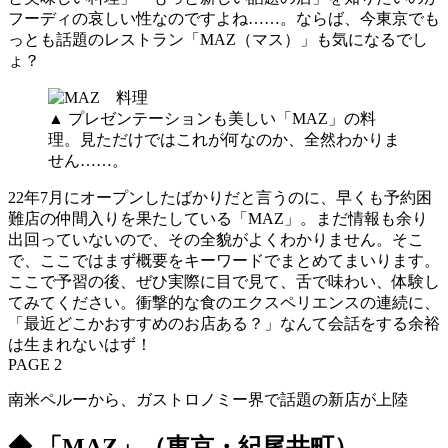
フーディの哀しい性なのですよね……。ならば、今東京でも
っとも話題のレストラン「MAZ（マス）」も気になるでし
ょ？
▲ プレゼンテーションも美しい「MAZ」の料
理。見ただけではこれが何なのか、全然わかりま
せん……。
22年7月にオープンしたばかりだと言うのに、早くも予約困
難店の仲間入りを果たしている「MAZ」。まだ情報も余り
出回っていないので、その全貌がよくわかりません。そこ
で、ここではまず概要をキーワードでまとめてまいります。
ここで予習の後、ぜひ実際に目で見て、舌で味わい、体験し
てみてください。衝撃的な食のエクスペリエンスの連続に、
「最近どこかおすすめのお店ある？」なんて会話をする余裕
は生まれないはず！
PAGE 2
南米ペルーから、ガストロノミー界で話題の新店が上陸
◆ 「MAZ」（東京・紀尾井町）