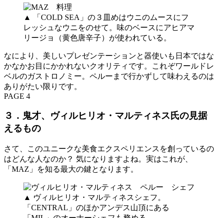
▲ 「COLD SEA」の３皿めはウニのムースにフ
レッシュなウニをのせて。味のベースにアヒアマ
リージョ（黄色唐辛子）が使われている。
なにより、美しいプレゼンテーションと器使いも日本ではな
かなかお目にかかれないクオリティです。これぞワールドレ
ベルのガストロノミー。ペルーまで行かずして味わえるのは
ありがたい限りです。
PAGE 4
３．鬼才、ヴィルヒリオ・マルティネス氏の見据
えるもの
さて、このユニークな美食エクスペリエンスを創っているの
はどんな人なのか？ 気になりますよね。実はこれが、
「MAZ」を知る最大の鍵となります。
▲ ヴィルヒリオ・マルティネスシェフ。
「CENTRAL」のほかアンデス山頂にある
「MIL」のオーナーシェフも務める。