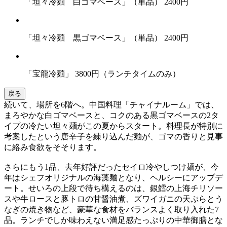
「坦々冷麺 白ゴマベース」（単品） 2400円
「坦々冷麺 黒ゴマベース」（単品） 2400円
「宝龍冷麺」 3800円（ランチタイムのみ）
戻る
続いて、場所を6階へ。中国料理「チャイナルーム」では、
まろやかな白ゴマベースと、コクのある黒ゴマベースの2タ
イプの冷たい坦々麺がこの夏からスタート。料理長が特別に
考案したという唐辛子を練り込んだ麺が、ゴマの香りと見事
に絡み食欲をそそります。
さらにもう1品、去年好評だったセイロ冷やしつけ麺が、今
年はシェフオリジナルの海藻麺となり、ヘルシーにアップデ
ート。せいろの上段で待ち構えるのは、銀鱈の上海チリソー
スや牛ロースと豚トロの甘醤油煮、ズワイガニの天ぷらとう
なぎの焼き物など、豪華な食材をバランスよく取り入れた7
品。ランチでしか味わえない満足感たっぷりの中華御膳とな