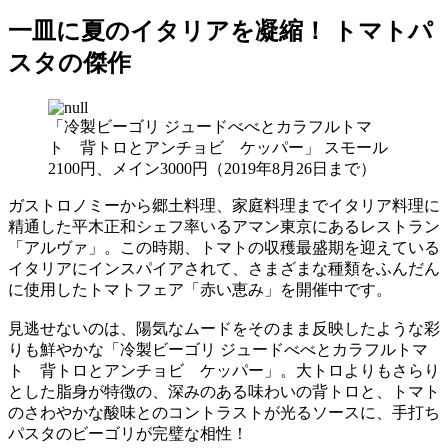
一皿に夏のイタリアを凝縮！ トマトパ
スタの傑作
「冷製ビーゴリ ジュードべべとカラフルトマ
ト 背トロとアンチョビ ケッパー」 スモール
2100円、メイン3000円（2019年8月26日まで）
ガストロノミーから郷土料理、家庭料理までイタリア料理に
精通した平木正和シェフ率いるアマン東京にあるレストラン
「アルヴァ」。この時期、トマトの収穫最盛期を迎えている
イタリアにインスパイアされて、さまざまな種類をふんだん
に使用したトマトフェア「赤い恵み」を開催中です。
見逃せないのは、陽気なムードをそのまま反映したような彩
りも鮮やかな「冷製ビーゴリ ジュードべべとカラフルトマ
ト 背トロとアンチョビ ケッパー」。大トロよりもさらり
とした脂身が特徴の、深みのある味わいの背トロと、トマト
のさわやかな酸味とのコントラストが光るソースに、手打ち
パスタのビーゴリが完璧な相性！