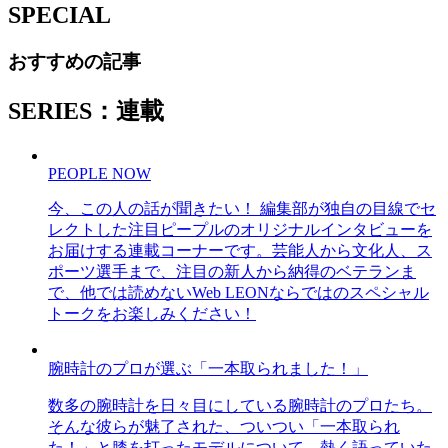
SPECIAL
おすすめの記事
SERIES：連載
PEOPLE NOW
今、この人の話が聞きたい！ 編集部が独自の目線でセ
レクトした注目ピープルのオリジナルインタビューを
お届けする連載コーナーです。芸能人から文化人、ス
ポーツ選手まで、注目の新人から納得のベテランま
で、他では読めないWeb LEONならではのスペシャル
トークをお楽しみください！
腕時計のプロが選ぶ「一本取られました！」
数多の腕時計を日々目にしている腕時計のプロたち。
そんな彼らが魅了された、ついつい「一本取られ
た！」と膝を打ったモデルについて、熱く語っていた