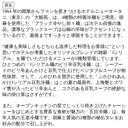
戻る
1964 年の開業からファンを惹きつけるホテルニューオータ
ニ（東京）の「大観苑」は、4種類の特製冷麺をご用意。胡
麻を使用した「ブラック冷やし担々麺」はホテル自慢の逸
品。濃厚なブラックスープは山椒の辛味がアクセントになっ
ているので、最後まですっきりと堪能することができます。
“健康も美味しさもどちらも追求した料理をお客様に”という
思いでホテルが考案したオリジナルブレンドの雑穀「Jシリ
アル」を麺でいただけるメニューが2種類登場しています。
ひとつめの「Jシリアル麺のピリ辛豆乳冷麺」は、シーフー
ドのピリ辛あんかけと豆乳で仕上げたベジタブルスープが相
性抜群。そして、ふかひれを贅沢に使用した「ふかひれあん
かけJシリアル豆乳冷麺」はこの夏の最新作。上海蟹とズワ
イ蟹が入ったピリ辛あんと、コクのある豆乳スープの絶妙な
味の掛け算はさすがです。
また、オープンキッチンの窯でじっくり焼き上げたチャーシ
ューをはじめとする豊富な食材が魅力の「五目冷麺」は、毎
年人気の王道冷麺です。胡麻と醤油の2種類の秘伝タレをお
好みの配分で召し上がれ。