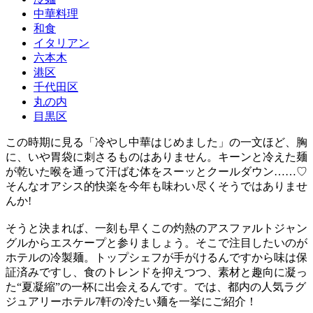
中華料理
和食
イタリアン
六本木
港区
千代田区
丸の内
目黒区
この時期に見る「冷やし中華はじめました」の一文ほど、胸
に、いや胃袋に刺さるものはありません。キーンと冷えた麺
が乾いた喉を通って汗ばむ体をスーッとクールダウン……♡
そんなオアシス的快楽を今年も味わい尽くそうではありませ
んか!
そうと決まれば、一刻も早くこの灼熱のアスファルトジャン
グルからエスケープと参りましょう。そこで注目したいのが
ホテルの冷製麺。トップシェフが手がけるんですから味は保
証済みですし、食のトレンドを抑えつつ、素材と趣向に凝っ
た“夏凝縮”の一杯に出会えるんです。では、都内の人気ラグ
ジュアリーホテル7軒の冷たい麺を一挙にご紹介！