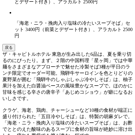
とデザート付き）、アラカルト 2500円
「海老・ニラ・挽肉入り塩味の冷たいスープそば」セ
ット 3400円（前菜とデザート付き）、アラカルト 2500
円
戻る
ザ・キャピトルホテル 東急が生み出した6品は、夏を乗り切
るのにぴったり。まず、２階の中国料理「星ヶ岡」では中華
麺をさまざまなアプローチで魅せた冷製そば3種が平日のラ
ンチ限定でオーダー可能。飛騨牛サーロインを色とりどりの
夏野菜が囲む「飛騨牛のしゃぶしゃぶ冷やしそば」は、柚子
果汁を加えた白醤油ベースの風味豊かなスープで。ほのかに
甘味を感じる辛さの唐辛子「あじめコショウ」が癖になるお
いしさです。
クラゲ、海老、鶏肉、チャーシューなど10種の食材が端正に
盛り付けられた「五目冷やしそば」は、特製の胡麻ダレで。
「海老・ニラ・挽肉入り塩味の冷たいスープそば」は、お酢
でととのえた酸味のあるスープに食材の旨味が絶妙に溶け出