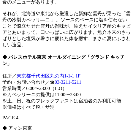
食のメニューがあります。
それが、北海道や東北から厳選した新鮮な雲丹が乗った「雲
丹の冷製カペッリ―ニ 」。ソースのベースに塩を使わない
ことで際立たせた雲丹の旨味が、添えたイタリア産のキャビ
アとあいまって、口いっぱいに広がります。魚介本来のさっ
ぱりとした塩気が暑さに疲れた体を癒す、まさに夏にふさわ
しい逸品。
◆ パレスホテル東京 オールダイニング「グランド キッチ
ン」
住所／
東京都千代田区丸の内1-1-1 1F
予約・お問い合わせ／☎
03-3211-5211
営業時間／6:00〜23:00（L.O）
※カペッリーニの提供は11:00〜23:00
※土、日、祝のブレックファストは宿泊者のみ利用可能
※価格はすべて税・サ別
PAGE 4
◆ アマン東京