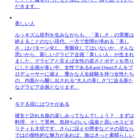
だきます。
美しい人
ルッキズム批判を生みながらも、「美しさ」の需要は
絶えることのない現代。一方で世間が求める「美し
さ」はパターン化し、形骸化してはいないか、そんな
思いから、新しいグラビア企画「美しい人」が生まれ
ました。グラビアと言えば女性の若さとボディを売り
にした企画が多い中、女性であるKaori Oguriさんをプ
ロデューサーに据え、豊かな人生経験を持つ女性たち
の、内面から醸し出される“大人の美しさ”に迫る新た
なグラビア企画となります。
モテる宿にはワケがある
彼女と訪れる旅の楽しみってなんでしょう？ まずは
料理、そして景色。気持ちのいい温泉と高いホスピタ
リティも大切です。さらに設えや歴史などその宿なら
ではの個性的な魅力があれば、旅はきっと素晴らしい