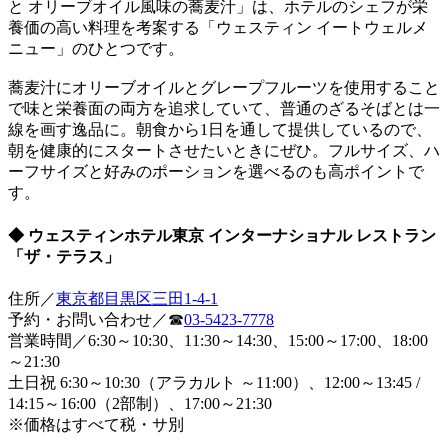
と オリーブオイル風味の蕎麦汁」は、ホテルのシェフが栄
養価の高い料理を考案する「ウェスティン イートウェルメ
ニュー」のひとつです。
蕎麦汁にオリーブオイルとグレープフルーツを使用すること
で味と栄養面の両方を追求していて、普通のざるそばとは一
線を画す逸品に。朝食から1日を通して提供しているので、
朝を健康的にスタートさせたいときにぜひ。フルサイズ、ハ
ーフサイズと好みのポーションを選べるのも高ポイントで
す。
◆ ウェスティンホテル東京 インターナショナル レストラン
「ザ・テラス」
住所／
東京都目黒区三田1-4-1
予約・お問い合わせ／☎
03-5423-7778
営業時間／6:30～10:30、11:30～14:30、15:00～17:00、18:00
～21:30
土日祝 6:30～10:30（アラカルト ～11:00）、12:00～13:45 /
14:15～16:00（2部制）、17:00～21:30
※価格はすべて税・サ別