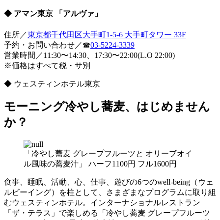
◆ アマン東京 「アルヴァ」
住所／
東京都千代田区大手町1-5-6 大手町タワー 33F
予約・お問い合わせ／☎
03-5224-3339
営業時間／11:30〜14:30、17:30〜22:00(L.O 22:00)
※価格はすべて税・サ別
◆ ウェスティンホテル東京
モーニング冷やし蕎麦、はじめません
か？
「冷やし蕎麦 グレープフルーツと オリーブオイ
ル風味の蕎麦汁」 ハーフ1100円 フル1600円
食事、睡眠、活動、心、仕事、遊びの6つのwell-being（ウェ
ルビーイング）を柱として、さまざまなプログラムに取り組
むウェスティンホテル。インターナショナルレストラン
「ザ・テラス」で楽しめる「冷やし蕎麦 グレープフルーツ