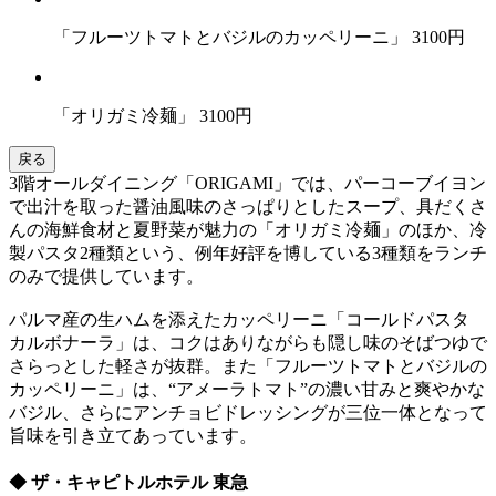
「フルーツトマトとバジルのカッペリーニ」 3100円
「オリガミ冷麺」 3100円
戻る
3階オールダイニング「ORIGAMI」では、パーコーブイヨン
で出汁を取った醤油風味のさっぱりとしたスープ、具だくさ
んの海鮮食材と夏野菜が魅力の「オリガミ冷麺」のほか、冷
製パスタ2種類という、例年好評を博している3種類をランチ
のみで提供しています。
パルマ産の生ハムを添えたカッペリーニ「コールドパスタ
カルボナーラ」は、コクはありながらも隠し味のそばつゆで
さらっとした軽さが抜群。また「フルーツトマトとバジルの
カッペリーニ」は、“アメーラトマト”の濃い甘みと爽やかな
バジル、さらにアンチョビドレッシングが三位一体となって
旨味を引き立てあっています。
◆ ザ・キャピトルホテル 東急