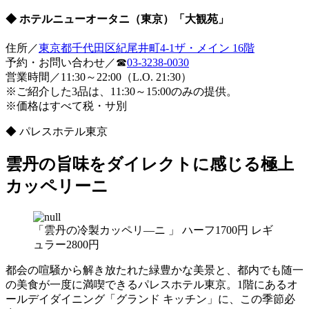
◆ ホテルニューオータニ（東京）「大観苑」
住所／
東京都千代田区紀尾井町4-1ザ・メイン 16階
予約・お問い合わせ／☎
03-3238-0030
営業時間／11:30～22:00（L.O. 21:30）
※ご紹介した3品は、11:30～15:00のみの提供。
※価格はすべて税・サ別
◆ パレスホテル東京
雲丹の旨味をダイレクトに感じる極上
カッペリーニ
「雲丹の冷製カッペリ―ニ 」 ハーフ1700円 レギ
ュラー2800円
都会の喧騒から解き放たれた緑豊かな美景と、都内でも随一
の美食が一度に満喫できるパレスホテル東京。1階にあるオ
ールデイダイニング「グランド キッチン」に、この季節必