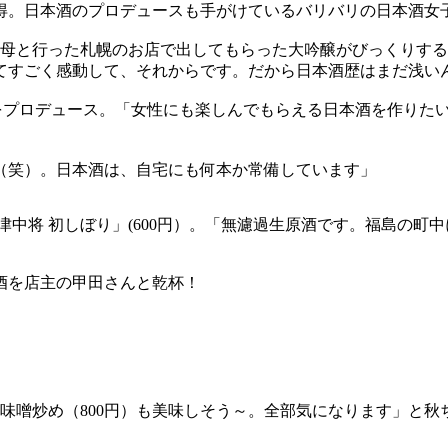
取得。日本酒のプロデュースも手がけているバリバリの日本酒
、母と行った札幌のお店で出してもらった大吟醸がびっくりす
てすごく感動して、それからです。だから日本酒歴はまだ浅い
A-」をプロデュース。「女性にも楽しんでもらえる日本酒を作り
（笑）。日本酒は、自宅にも何本か常備しています」
津中将 初しぼり」(600円）。「無濾過生原酒です。福島の
酒を店主の甲田さんと乾杯！
辛味噌炒め（800円）も美味しそう～。全部気になります」と秋