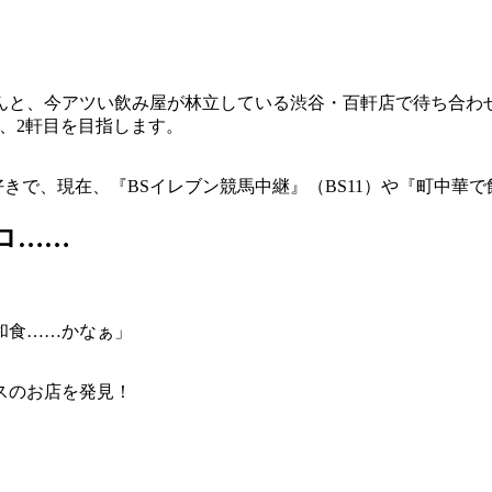
んと、今アツい飲み屋が林立している渋谷・百軒店で待ち合わ
、2軒目を目指します。
で、現在、『BSイレブン競馬中継』（BS11）や『町中華で飲
ロ……
和食……かなぁ」
スのお店を発見！