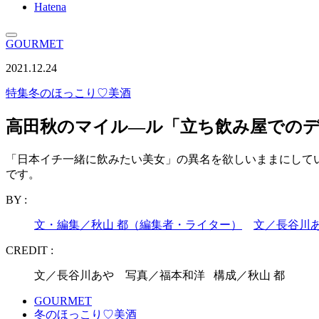
Hatena
GOURMET
2021.12.24
特集
冬のほっこり♡美酒
高田秋のマイル―ル「立ち飲み屋でのデ
「日本イチ一緒に飲みたい美女」の異名を欲しいままにして
です。
BY :
文・編集／秋山 都（編集者・ライター）
文／長谷川
CREDIT :
文／長谷川あや 写真／福本和洋 構成／秋山 都
GOURMET
冬のほっこり♡美酒