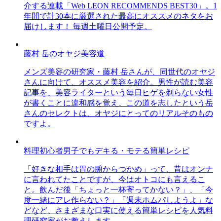
介する連載「Web LEON RECOMMENDS BEST30」。1
年間で計30本に厳選された最高にオススメのネタをお
届けします！ 毎週土曜日公開予定。
藤村 岳のオヤジ美容道
メンズ美容の研究家・藤村 岳さんが、同世代のオヤジ
さんに向けて、オススメ美容を紹介。男性が読む美容
記事を、美容ライターという毎日ヒゲを剃らない女性
が書くことに違和感を覚え、この道を志したという岳
さんのセレクトは、オヤジにとってのリアルそのもの
ですよ。
料理初心者男子でもデキる・モテる簡単レシピ
「好きな相手は胃の腑からつかめ」って、昔はオンナ
に言われてたことですが、今はオトコにも言えるこ
と。飲んだ後「ちょっと一杯寄ってかない？」、「今
度一緒にアレ作らない？」「週末ホムパしようよ」な
どなど、さまざまな口実に使える簡単レシピを人気料
理研究家がお教えします。