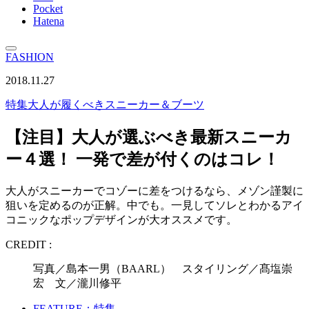
Pocket
Hatena
FASHION
2018.11.27
特集
大人が履くべきスニーカー＆ブーツ
【注目】大人が選ぶべき最新スニーカ
ー４選！ 一発で差が付くのはコレ！
大人がスニーカーでコゾーに差をつけるなら、メゾン謹製に
狙いを定めるのが正解。中でも。一見してソレとわかるアイ
コニックなポップデザインが大オススメです。
CREDIT :
写真／島本一男（BAARL） スタイリング／髙塩崇
宏 文／瀧川修平
FEATURE：特集