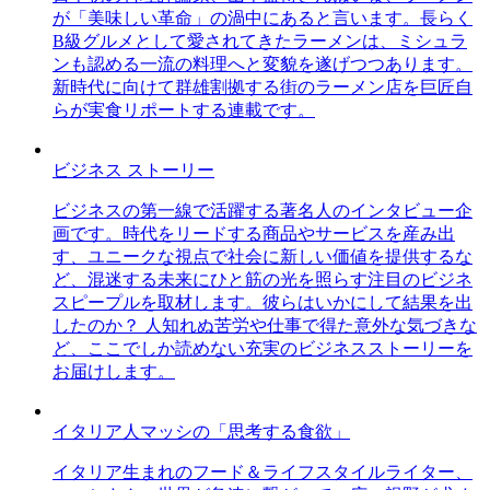
が「美味しい革命」の渦中にあると言います。長らく
B級グルメとして愛されてきたラーメンは、ミシュラ
ンも認める一流の料理へと変貌を遂げつつあります。
新時代に向けて群雄割拠する街のラーメン店を巨匠自
らが実食リポートする連載です。
ビジネス ストーリー
ビジネスの第一線で活躍する著名人のインタビュー企
画です。時代をリードする商品やサービスを産み出
す、ユニークな視点で社会に新しい価値を提供するな
ど、混迷する未来にひと筋の光を照らす注目のビジネ
スピープルを取材します。彼らはいかにして結果を出
したのか？ 人知れぬ苦労や仕事で得た意外な気づきな
ど、ここでしか読めない充実のビジネスストーリーを
お届けします。
イタリア人マッシの「思考する食欲」
イタリア生まれのフード＆ライフスタイルライター、