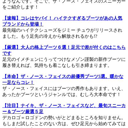
ようなんです。そこで、ザ・ノース・フェイスのスニーカー
をご紹介します！
【速報】コレはヤバイ！ ハイテクすぎるブーツがあの人気
ブランドから登場！
最先端のハイテクシューズをジミー チュウがリリースされ
ました。もう足先の冷えから解放されるかも!?
【厳選】大人の格上ブーツ６選！足元で差が付くのはこちら
です
足元のイメチェンにうってつけなメゾン謹製の新作ブーツに
履き替えれば、気持ちも着こなしも引き締まります。
【本命】ザ・ノース・フェイスの超優秀ブーツ5選。暖かな
一足ならコレ！
ザ・ノース・フェイスにはブーツの秀作もあります。いえ、
あったかブーツというジャンルでは、むしろ大本命です！
【注目】ナイキ、ザ・ノース・フェイスなど、最旬スニーカ
ー＆ブーツ厳選５足
デカロゴ＝ロゴドンの勢いがとどまるところを知りません。
もしまだ試したことのない方は、ぜひ足元から始めてみては