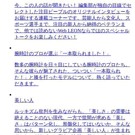
今、この人の話が聞きたい！ 編集部が独自の目線でセ
レクトした注目ピープルのオリジナルインタビューを
お届けする連載コーナーです。芸能人から文化人、ス
ポーツ選手まで、注目の新人から納得のベテランま
で、他では読めないWeb LEONならではのスペシャル
トークをお楽しみください！
腕時計のプロが選ぶ「一本取られました！」
数多の腕時計を日々目にしている腕時計のプロたち。
そんな彼らが魅了された、ついつい「一本取られ
た！」と膝を打ったモデルについて、熱く語っていた
だきます。
美しい人
ルッキズム批判を生みながらも、「美しさ」の需要は
絶えることのない現代。一方で世間が求める「美し
さ」はパターン化し、形骸化してはいないか、そんな
思いから、新しいグラビア企画「美しい人」が生まれ