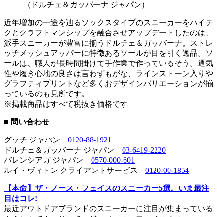
（ドルチェ＆ガッバーナ ジャパン）
近年増加の一途を辿るソックスタイプのスニーカーをハイテ
クとクラフトマンシップを融合させアップデートしたのは、
派手スニーカーが豊富に揃うドルチェ＆ガッバーナ。ストレ
ッチメッシュアッパーに特徴あるソールが目を引く逸品。ソ
ールは、職人が長時間掛けて手作業で作っているそう。通気
性や履き心地の良さは言わずもがな、ラインストーン入りや
グラフティプリントなど多くおデザインバリエーションが揃
っているのも見所です。
※掲載商品はすべて税抜き価格です
■ 問い合わせ
グッチ ジャパン
0120-88-1921
ドルチェ＆ガッバーナ ジャパン
03-6419-2220
バレンシアガ ジャパン
0570-000-601
ルイ・ヴィトン クライアントサービス
0120-00-1854
【本命】ザ・ノース・フェイスのスニーカー5選。いま最注
目はコレ!
最近アウトドアブランドのスニーカーに注目が集まっている