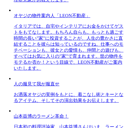
オヤジの物件案内人「LEON不動産」
イタリアでは、自宅やインテリアにお金をかけてゲス
トをもてなします。もちろん自らも。もっとも過ごす
時間の長い”家”に投資することが、人生の豊かさに直
結することを彼らは知っているのですね。仕事へのモ
チベーションも、彼女との愛情も、仲間との遊びも、
すべてはお気に入りの”家”で育まれます。世の物件を
モテるか否か！という目線で、LEON不動産がご案内
いたします。
人の服見て我が服直せ
お洒落オヤジの実例をもとに、着こなし術とキーとな
るアイテム、そしてその演出効果をお伝えします。
山本益博のラーメン革命！
日本初の料理評論家、山本益博さんはいま、ラーメン