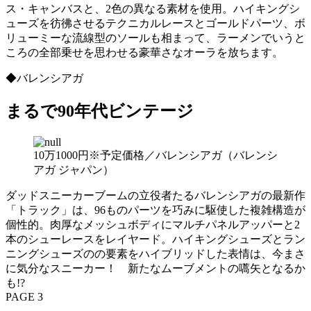
ス・キャンバスと、2色の異なる素材を使用。ハイキングシ
ューズを彷彿させるテクニカルレースとゴールドパーツ、ボ
リューミーな流線型のソールも相まって、ラーメンでいうと
ころの全部乗せを思わせる豪華さなオーラを放ちます。
◆バレンシアガ
まるで90年代ビンテージ
10万1000円※予定価格／バレンシアガ（バレンシ
アガ ジャパン）
ダッドスニーカーブームの立役者たるバレンシアガの最新作
「トラック」は、96ものパーツを巧みに駆使した複雑構造が
個性的。肉厚なメッシュボディにマルチパネルアッパーと2
本のシューレースをレイヤード。ハイキングシューズとラン
ニングシューズのの要素をハイブリッドした表情は、今まさ
に気分なスニーカー！ 新たなムーブメントの嚆矢となるか
も!?
PAGE 3