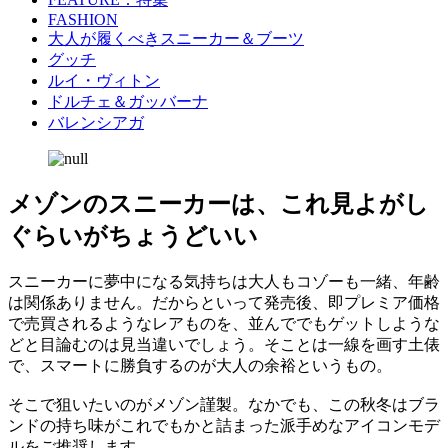
FASHION
大人が履くべきスニーカー＆ブーツ
グッチ
ルイ・ヴィトン
ドルチェ＆ガッバーナ
バレンシアガ
メゾンのスニーカーは、これ見よがし
ぐらいがちょうどいい
スニーカーに夢中になる気持ちは大人もコゾーも一緒、年齢
は関係ありません。だからといって発売後、即プレミア価格
で売買されるようなレアものを、並んででもゲットしような
どと目論むのは見当違いでしょう。そことは一線を画す土俵
で、スマートに勝負するのが大人の余裕というもの。
そこで狙いたいのがメゾン謹製。なかでも、この秋冬はブラ
ンドの持ち味がこれでもかと詰まった派手めなアイコンモデ
ルをご推奨します。