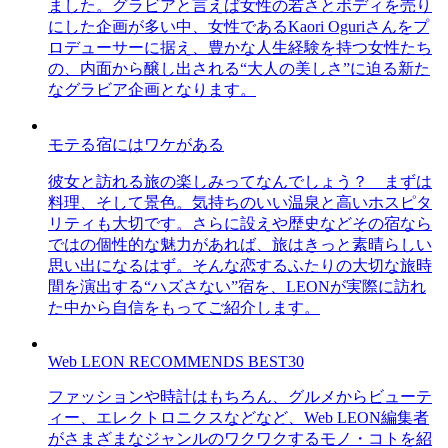
ました。グラビアと言えば女性の若さとボディを売り
にした企画が多い中、女性であるKaori Oguriさんをプ
ロデューサーに据え、豊かな人生経験を持つ女性たち
の、内面から醸し出される“大人の美しさ”に迫る新た
なグラビア企画となります。
モテる宿にはワケがある
彼女と訪れる旅の楽しみってなんでしょう？ まずは
料理、そして景色。気持ちのいい温泉と高いホスピタ
リティも大切です。さらに設えや歴史などその宿なら
ではの個性的な魅力があれば、旅はきっと素晴らしい
思い出になるはず。そんな恋するふたりの大切な旅時
間を演出する“ハズさない”宿を、LEONが実際に訪れ
た中から自信をもってご紹介します。
Web LEON RECOMMENDS BEST30
ファッションや時計はもちろん、グルメからビューテ
ィー、エレクトロニクスなどなど、Web LEON編集者
がさまざまなジャンルのワクワクするモノ・コトを紹