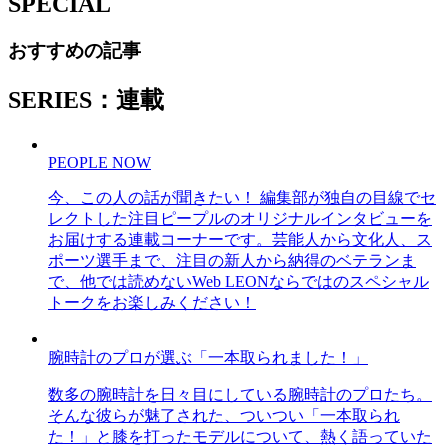
SPECIAL
おすすめの記事
SERIES：連載
PEOPLE NOW
今、この人の話が聞きたい！ 編集部が独自の目線でセ
レクトした注目ピープルのオリジナルインタビューを
お届けする連載コーナーです。芸能人から文化人、ス
ポーツ選手まで、注目の新人から納得のベテランま
で、他では読めないWeb LEONならではのスペシャル
トークをお楽しみください！
腕時計のプロが選ぶ「一本取られました！」
数多の腕時計を日々目にしている腕時計のプロたち。
そんな彼らが魅了された、ついつい「一本取られ
た！」と膝を打ったモデルについて、熱く語っていた