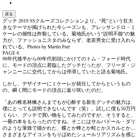
戻る
グッチ 2019 SSクルーズコレクションより。“死”という壮大
きなテーマが掲げられた今シーズンも、アレッサンドロ・ミ
ケーレの個性は炸裂している。菊地氏がいう“説明不能”の魅
力が、ファッショニスタのみならず、老若男女に受け入れら
れている。Photos by Martin Parr
PAGE 6
90年代後半から00年代初頭にかけてのトム・フォード時代
に、モードの頂点に君臨したグッチだったが、フリーダ・ジ
ャンニーニに交代してからは停滞していたと語る菊地氏。
しかし、デザイナーにミケーレが就任してからというもの
の、瞬く間にモードの頂点に返り咲いたのだ。
「あの椎名林檎さんまでもが心酔する新生グッチの魅力は、
僕にとっても説明できないんです（笑）。試しに僕も50万円
くらい、グッチで買い物をしてみたのですが、そうすると、
一冊の本をもらったのですね。そこにはサルバドール・ダリ
のような筆致で描かれた、蝶とか蜂とか蛇とかスカルとか…
さまざまなアイコンをちりばめたシュールリアリズムを感じ