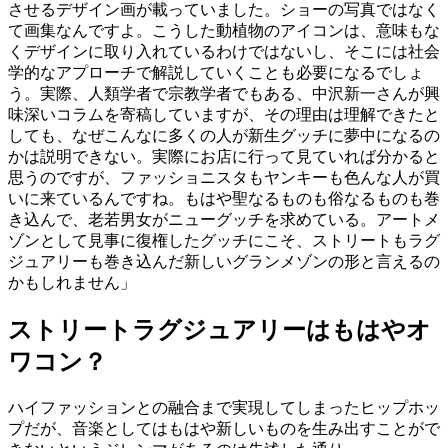
させるデザイン画が載っていました。ショーの写真ではなく
て画集なんですよ。こうした動植物のアイコンは、意味もな
くデザインに取り入れているわけではないし、そこには社会
学的なアプローチで解説していくことも必要になるでしょ
う。実際、人類学者で宗教学者でもある、中沢新一さんが興
味深いコラムを寄稿していますが、その理由は理解できたと
しても、なぜこんなに多くの人が新生グッチに夢中になるの
かは説明できない。実際にお店に行って見ていれば分かると
思うのですが、ファッショニスタもヤンキーも色んな人が買
いに来ているんですね。もはや聖なるものも俗なるものも巻
き込んで、老若男女がニューグッチを求めている。アートメ
ゾンとして見事に復権したグッチにこそ、ストリートもラグ
ジュアリーも巻き込んだ新しいグランメゾンの形と言えるの
かもしれません」
ストリートラグジュアリーはもはやオ
ワコン？
ハイファッションとの融合まで実現してしまったヒップホッ
プだが、音楽としてはもはや新しいものを生み出すことがで