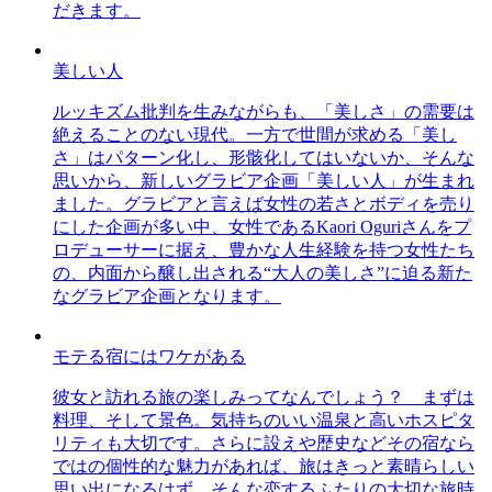
だきます。
美しい人
ルッキズム批判を生みながらも、「美しさ」の需要は
絶えることのない現代。一方で世間が求める「美し
さ」はパターン化し、形骸化してはいないか、そんな
思いから、新しいグラビア企画「美しい人」が生まれ
ました。グラビアと言えば女性の若さとボディを売り
にした企画が多い中、女性であるKaori Oguriさんをプ
ロデューサーに据え、豊かな人生経験を持つ女性たち
の、内面から醸し出される“大人の美しさ”に迫る新た
なグラビア企画となります。
モテる宿にはワケがある
彼女と訪れる旅の楽しみってなんでしょう？ まずは
料理、そして景色。気持ちのいい温泉と高いホスピタ
リティも大切です。さらに設えや歴史などその宿なら
ではの個性的な魅力があれば、旅はきっと素晴らしい
思い出になるはず。そんな恋するふたりの大切な旅時