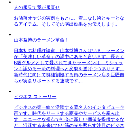
人の服見て我が服直せ
お洒落オヤジの実例をもとに、着こなし術とキーとな
るアイテム、そしてその演出効果をお伝えします。
山本益博のラーメン革命！
日本初の料理評論家、山本益博さんはいま、ラーメン
が「美味しい革命」の渦中にあると言います。長らく
B級グルメとして愛されてきたラーメンは、ミシュラ
ンも認める一流の料理へと変貌を遂げつつあります。
新時代に向けて群雄割拠する街のラーメン店を巨匠自
らが実食リポートする連載です。
ビジネス ストーリー
ビジネスの第一線で活躍する著名人のインタビュー企
画です。時代をリードする商品やサービスを産み出
す、ユニークな視点で社会に新しい価値を提供するな
ど、混迷する未来にひと筋の光を照らす注目のビジネ