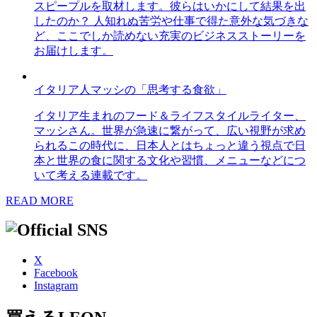
スピープルを取材します。彼らはいかにして結果を出
したのか？ 人知れぬ苦労や仕事で得た意外な気づきな
ど、ここでしか読めない充実のビジネスストーリーを
お届けします。
イタリア人マッシの「思考する食欲」
イタリア生まれのフード＆ライフスタイルライター、
マッシさん。世界が急速に繋がって、広い視野が求め
られるこの時代に、日本人とはちょっと違う視点で日
本と世界の食に関する文化や習慣、メニューなどにつ
いて考える連載です。
READ MORE
X
Facebook
Instagram