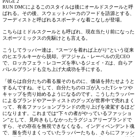
PAGE 2
RUN DMCによるこのスタイルは後にオールドスクールと呼
ばれる。その後、スウェットパーカのフードを語源とする、
フーディストと呼ばれるスポーティな着こなしが登場。
こちらはミドルスクールとも呼ばれ、現在当たり前になった
スポーツミックスの先駆けとも言える。
こうしてラッパー達は、“スーツを着れば上がり”という従来
のヒエラルキーから脱却。デフジャム・レーベルの元CEO
で、ロッカフェラ・レコーズを率いるジェイ・Zは、自らア
パレルブランドも立ち上げ大成功を手にする。
「彼らは自分たちの着る服そのものに、価値を持たせようと
するんですね。そして、自分たちのロゴが入ったTシャツや
キャップを売り始めるようになるのです。こうしたラッパー
によるブランドやアーティストのグッズが世界中で売れまく
って、有名ファッションブランドの売り上げを凌駕するほど
になります。これまでは“下々の者がやっているファッショ
ン”として、見向きもしなかったラグジュアリーブランドで
すら、その存在を無視できなくなる。インディペンデント魂
で、服を売りまくっていたラッパーたちも、さらにファッシ