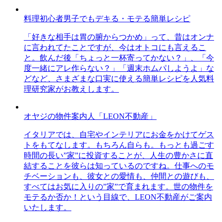
料理初心者男子でもデキる・モテる簡単レシピ
「好きな相手は胃の腑からつかめ」って、昔はオンナ
に言われてたことですが、今はオトコにも言えるこ
と。飲んだ後「ちょっと一杯寄ってかない？」、「今
度一緒にアレ作らない？」「週末ホムパしようよ」な
どなど、さまざまな口実に使える簡単レシピを人気料
理研究家がお教えします。
オヤジの物件案内人「LEON不動産」
イタリアでは、自宅やインテリアにお金をかけてゲス
トをもてなします。もちろん自らも。もっとも過ごす
時間の長い”家”に投資することが、人生の豊かさに直
結することを彼らは知っているのですね。仕事へのモ
チベーションも、彼女との愛情も、仲間との遊びも、
すべてはお気に入りの”家”で育まれます。世の物件を
モテるか否か！という目線で、LEON不動産がご案内
いたします。