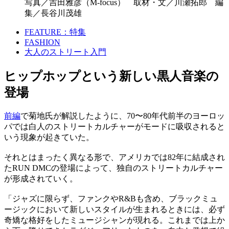
写真／吉田雅彦（M-focus） 取材・文／川瀬拓郎 編
集／長谷川茂雄
FEATURE：特集
FASHION
大人のストリート入門
ヒップホップという新しい黒人音楽の
登場
前編
で菊地氏が解説したように、70〜80年代前半のヨーロッ
パでは白人のストリートカルチャーがモードに吸収されると
いう現象が起きていた。
それとはまったく異なる形で、アメリカでは82年に結成され
たRUN DMCの登場によって、独自のストリートカルチャー
が形成されていく。
「ジャズに限らず、ファンクやR&Bも含め、ブラックミュ
ージックにおいて新しいスタイルが生まれるときには、必ず
奇矯な格好をしたミュージシャンが現れる。これまでは上か