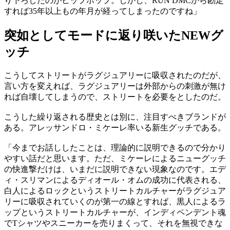
り下ろしたのがヒップホップ。しかし、RUN DMCから勘定
すれば35年以上もの年月が経ってしまったのですね」
突如としてモードに返り咲いたNEWグ
ッチ
こうしてストリートがラグジュアリーに吸収されたのだが、
言い方を変えれば、ラグジュアリーは外部からの刺激が無け
れば自壊してしまうので、ストリートを必要をとしたのだ。
こうした繰り返される歴史とは別に、注目すべきブランドが
ある。アレッサンドロ・ミケーレ率いる新生グッチである。
「今までお話ししたことは、理論的に説明できるので分かり
やすい話だと思います。ただ、ミケーレによるニューグッチ
の快進撃だけは、いまだに説明できない現象なのです。エデ
ィ・スリマンによるディオール・オムの成功に代表される、
白人によるロックというストリートカルチャーがラグジュア
リーに吸収されていくのが第一の線とすれば、黒人によるラ
ップというストリートカルチャーが、インディペンデント魂
でTシャツやスニーカーを売りまくって、それを無視できな