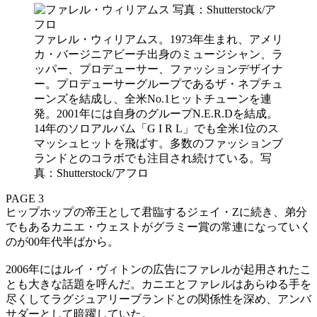
ファレル・ウィリアムス。1973年生まれ、アメリ
カ・バージニアビーチ出身のミュージシャン、ラ
ッパー、プロデューサー、ファッションデザイナ
ー。プロデューサーグループであるザ・ネプチュ
ーンズを結成し、全米No.1ヒットチューンを連
発。2001年には自身のグループN.E.R.Dを結成。
14年のソロアルバム「G I R L」でも全米1位のス
マッシュヒットを飛ばす。多数のファッションブ
ランドとのコラボでも注目され続けている。写
真：Shutterstock/アフロ
PAGE 3
ヒップホップの帝王として君臨するジェイ・Zに続き、弟分
でもあるカニエ・ウェストがグラミー賞の常連になっていく
のが00年代半ばから。
2006年にはルイ・ヴィトンの広告にファレルが起用されたこ
とも大きな話題を呼んだ。カニエとファレルはあらゆる手を
尽くしてラグジュアリーブランドとの関係性を深め、アンバ
サダーとして暗躍していた。