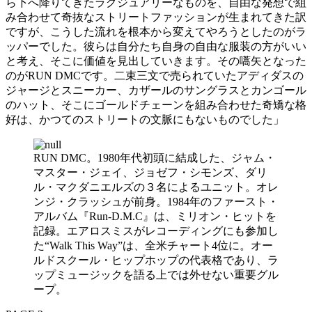
ら下へ降りてきたラグジュアリーなものを、自由な発想で組
み合わせて奇抜なストリートファッションが生まれてきた訳
ですが、こうした流れを根本から変えてやろうとしたのがラ
ッパーでした。彼らは自分たち自身の自由な服装の方がいい
と考え、そこに価値を見出していきます。その嚆矢となった
のがRUN DMCです。二束三文で売られていたアディダスの
ジャージとスニーカー、カザールのサングラスとカンゴール
のハット、そこにゴールドチェーンを組み合わせた奇矯な格
好は、かつてのストリートの文脈にもないものでした」
RUN DMC。1980年代初頭に結成した、ジャム・
マスター・ジェイ、ジョゼフ・シモンズ、ダリ
ル・マクダニエルズの３名によるユニット。オレ
ンジ・クラッシュが前身。1984年のファースト・
アルバム『Run-D.M.C』は、ミリオン・ヒットを
記録。エアロスミスがレコーディングにも参加し
た“Walk This Way”は、全米チャート4位に。オー
ルドスクール・ヒップホップの代表格であり、ラ
ップミュージックを語る上では外せない重要グル
ープ。