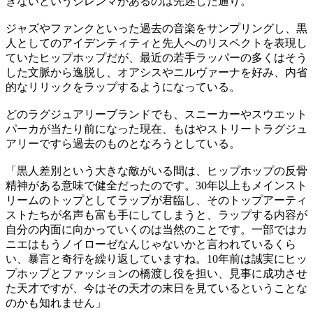
きないというジレンマがあるのは先述した通り。
ジャズやファンクといった過去の音楽をサンプリングし、黒
人としてのアイデンティティと先人へのリスペクトを表現し
ていたヒップホップだが、最近の若手ラッパーの多くはそう
した文脈から逸脱し、オアシスやニルヴァーナを好み、内省
的なリリックをラップするようになっている。
どのラグジュアリーブランドでも、スニーカーやスウエット
パーカが当たり前になった現在、もはやストリートラグジュ
アリーですら過去のものとなろうとしている。
「黒人差別という大きな敵がいる間は、ヒップホップの反骨
精神がある意味で健全だったのです。30年以上もメインスト
リームのトップとしてラップが君臨し、そのトップアーティ
ストたちが名声も富も手にしてしまうと、ラップする内容が
自分の内面に向かっていくのは当然のことです。一部ではカ
ニエはもうノイローゼなんじゃないかと言われているくら
い、暴言と奇行を繰り返していますね。10年前は誠実にヒッ
プホップとファッションの橋渡し役を担い、見事に成功させ
た天才ですが、今はその天才の末日を見ているということな
のかも知れません」