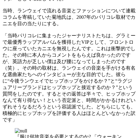
当時、ランウェイで流れる音楽とファッションについて連載
コラムを寄稿していた菊地氏は、2007年のパリコレ取材でカ
ニエを目の当たりにする。
「当時パリコレに集まったジャーナリストたちは、グラミー
で最優秀ラップアルバムを獲得したVIPとして、フロントロ
ウに座っていたカニエを無視したんです。これは衝撃的でし
た。その時に本人からコメントをもらえば良かったのです
が、英語力が乏しい僕は及び腰になってしまったのです
（笑）。その時の取材は、ランウェイの音楽を手がける有名
な選曲家たちへのインタビューが主な目的でした。彼ら
に“今後ランウェイでヒップホップをかけるか？”と“ラグジ
ュアリーブランドはヒップホップと接近するのか？”という
質問をしたのです。するとその返答は半々で、ヒップホップ
なんて有り得ない！という否定派と、時間がかかるけれどい
ずれそうなるだろうという容認派でした。どちらにしても、
積極的にヒップホップを評価する人はほとんどいなかった訳
です」
『服は何故音楽を必要とするのか? 「ウォーキン