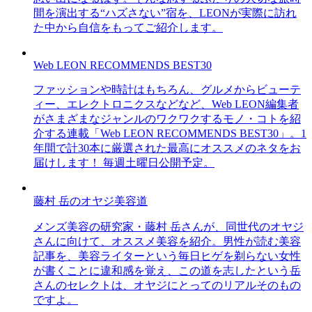
間を演出する“ハズさない”宿を、LEONが実際に訪れ
た中から自信をもってご紹介します。
Web LEON RECOMMENDS BEST30
ファッションや時計はもちろん、グルメからビューテ
ィー、エレクトロニクスなどなど、Web LEON編集者
がさまざまなジャンルのワクワクするモノ・コトを紹
介する連載「Web LEON RECOMMENDS BEST30」。1
年間で計30本に厳選された最高にオススメのネタをお
届けします！ 毎週土曜日公開予定。
藤村 岳のオヤジ美容道
メンズ美容の研究家・藤村 岳さんが、同世代のオヤジ
さんに向けて、オススメ美容を紹介。男性が読む美容
記事を、美容ライターという毎日ヒゲを剃らない女性
が書くことに違和感を覚え、この道を志したという岳
さんのセレクトは、オヤジにとってのリアルそのもの
ですよ。