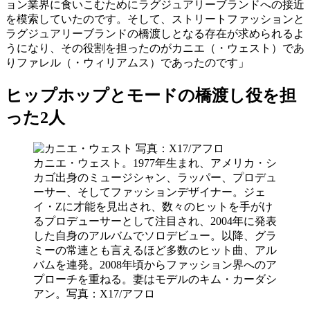
ョン業界に食いこむためにラグジュアリーブランドへの接近
を模索していたのです。そして、ストリートファッションと
ラグジュアリーブランドの橋渡しとなる存在が求められるよ
うになり、その役割を担ったのがカニエ（・ウェスト）であ
りファレル（・ウィリアムス）であったのです」
ヒップホップとモードの橋渡し役を担
った2人
カニエ・ウェスト。1977年生まれ、アメリカ・シ
カゴ出身のミュージシャン、ラッパー、プロデュ
ーサー、そしてファッションデザイナー。ジェ
イ・Zに才能を見出され、数々のヒットを手がけ
るプロデューサーとして注目され、2004年に発表
した自身のアルバムでソロデビュー。以降、グラ
ミーの常連とも言えるほど多数のヒット曲、アル
バムを連発。2008年頃からファッション界へのア
プローチを重ねる。妻はモデルのキム・カーダシ
アン。写真：X17/アフロ