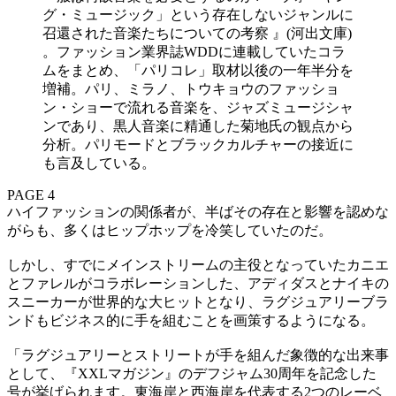
グ・ミュージック」という存在しないジャンルに
召還された音楽たちについての考察 』(河出文庫)
。ファッション業界誌WDDに連載していたコラ
ムをまとめ、「パリコレ」取材以後の一年半分を
増補。パリ、ミラノ、トウキョウのファッショ
ン・ショーで流れる音楽を、ジャズミュージシャ
ンであり、黒人音楽に精通した菊地氏の観点から
分析。パリモードとブラックカルチャーの接近に
も言及している。
PAGE 4
ハイファッションの関係者が、半ばその存在と影響を認めな
がらも、多くはヒップホップを冷笑していたのだ。
しかし、すでにメインストリームの主役となっていたカニエ
とファレルがコラボレーションした、アディダスとナイキの
スニーカーが世界的な大ヒットとなり、ラグジュアリーブラ
ンドもビジネス的に手を組むことを画策するようになる。
「ラグジュアリーとストリートが手を組んだ象徴的な出来事
として、『XXLマガジン』のデフジャム30周年を記念した
号が挙げられます。東海岸と西海岸を代表する2つのレーベ