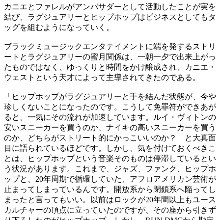
カニエとファレルがアンバサダーとして活動したことが実を
結び、ラグジュアリーとヒップホップはビジネスとしてもタ
ッグを組むようになっていく。
ブラックミュージックエンタテイメントに端を発するストリ
ートとラグジュアリーの蜜月関係は、一朝一夕で出来上がっ
たものではなく、ゆっくりと時間をかけ醸成され、カニエ・
ウェストという天才によって主導されてきたのである。
「ヒップホップがラグジュアリーと手を結んだ状態が、今や
珍しくないことになったのです。こうして免罪符ができあが
ると、一気にその流れが加速しています。ルイ・ヴィトンの
安いスニーカーを買うのか、ナイキの高いスニーカーを買う
のか、どちらがストリート的にかっこいいのか？ と大真面
目に語られているほどです。しかし、気を付けておくべきこ
とは、ヒップホップという音楽そのものは停滞しているとい
う状況があります。これまで、ジャズ、ファンク、ヒップホ
ップと、20年周期で循環していた、アフロアメリカン芸術が
止まってしまっているんです。開放系から閉鎖系へ陥ってし
まったと言ってもいい。以前はロックが20年間以上もユース
カルチャーの頂点に立っていたのですが、その座から引きず