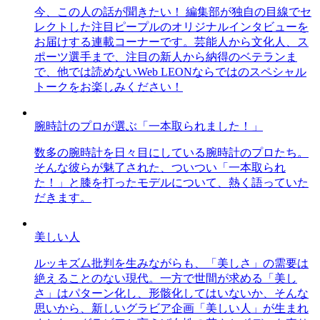
今、この人の話が聞きたい！ 編集部が独自の目線でセ
レクトした注目ピープルのオリジナルインタビューを
お届けする連載コーナーです。芸能人から文化人、ス
ポーツ選手まで、注目の新人から納得のベテランま
で、他では読めないWeb LEONならではのスペシャル
トークをお楽しみください！
腕時計のプロが選ぶ「一本取られました！」
数多の腕時計を日々目にしている腕時計のプロたち。
そんな彼らが魅了された、ついつい「一本取られ
た！」と膝を打ったモデルについて、熱く語っていた
だきます。
美しい人
ルッキズム批判を生みながらも、「美しさ」の需要は
絶えることのない現代。一方で世間が求める「美し
さ」はパターン化し、形骸化してはいないか、そんな
思いから、新しいグラビア企画「美しい人」が生まれ