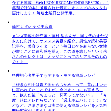
介する連載「Web LEON RECOMMENDS BEST30」。1
年間で計30本に厳選された最高にオススメのネタをお
届けします！ 毎週土曜日公開予定。
藤村 岳のオヤジ美容道
メンズ美容の研究家・藤村 岳さんが、同世代のオヤジ
さんに向けて、オススメ美容を紹介。男性が読む美容
記事を、美容ライターという毎日ヒゲを剃らない女性
が書くことに違和感を覚え、この道を志したという岳
さんのセレクトは、オヤジにとってのリアルそのもの
ですよ。
料理初心者男子でもデキる・モテる簡単レシピ
「好きな相手は胃の腑からつかめ」って、昔はオンナ
に言われてたことですが、今はオトコにも言えるこ
と。飲んだ後「ちょっと一杯寄ってかない？」、「今
度一緒にアレ作らない？」「週末ホムパしようよ」な
どなど、さまざまな口実に使える簡単レシピを人気料
理研究家がお教えします。