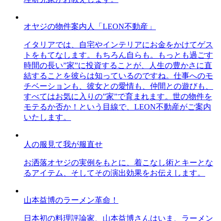
オヤジの物件案内人「LEON不動産」
イタリアでは、自宅やインテリアにお金をかけてゲス
トをもてなします。もちろん自らも。もっとも過ごす
時間の長い”家”に投資することが、人生の豊かさに直
結することを彼らは知っているのですね。仕事へのモ
チベーションも、彼女との愛情も、仲間との遊びも、
すべてはお気に入りの”家”で育まれます。世の物件を
モテるか否か！という目線で、LEON不動産がご案内
いたします。
人の服見て我が服直せ
お洒落オヤジの実例をもとに、着こなし術とキーとな
るアイテム、そしてその演出効果をお伝えします。
山本益博のラーメン革命！
日本初の料理評論家、山本益博さんはいま、ラーメン