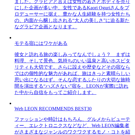
ました。グラビアと言えば女性の若さとボディを売り
にした企画が多い中、女性であるKaori Oguriさんをプ
ロデューサーに据え、豊かな人生経験を持つ女性たち
の、内面から醸し出される“大人の美しさ”に迫る新た
なグラビア企画となります。
モテる宿にはワケがある
彼女と訪れる旅の楽しみってなんでしょう？ まずは
料理、そして景色。気持ちのいい温泉と高いホスピタ
リティも大切です。さらに設えや歴史などその宿なら
ではの個性的な魅力があれば、旅はきっと素晴らしい
思い出になるはず。そんな恋するふたりの大切な旅時
間を演出する“ハズさない”宿を、LEONが実際に訪れ
た中から自信をもってご紹介します。
Web LEON RECOMMENDS BEST30
ファッションや時計はもちろん、グルメからビューテ
ィー、エレクトロニクスなどなど、Web LEON編集者
がさまざまなジャンルのワクワクするモノ・コトを紹