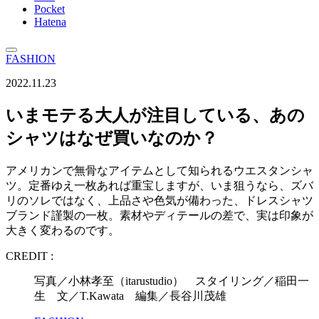
Pocket
Hatena
FASHION
2022.11.23
いまモテる大人が注目している、あの
シャツはなぜ買いなのか？
アメリカンで無骨なアイテムとして知られるウエスタンシャ
ツ。定番ゆえ一枚あれば重宝しますが、いま狙うなら、ズバ
リのソレではなく、上品さや色気が備わった、ドレスシャツ
ブランド謹製の一枚。素材やディテールの差で、実は印象が
大きく変わるのです。
CREDIT :
写真／小林孝至（itarustudio） スタイリング／稲田一
生 文／T.Kawata 編集／長谷川茂雄