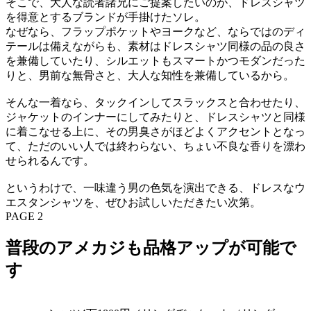
そこで、大人な読者諸兄にご提案したいのが、ドレスシャツ
を得意とするブランドが手掛けたソレ。
なぜなら、フラップポケットやヨークなど、ならではのディ
テールは備えながらも、素材はドレスシャツ同様の品の良さ
を兼備していたり、シルエットもスマートかつモダンだった
りと、男前な無骨さと、大人な知性を兼備しているから。
そんな一着なら、タックインしてスラックスと合わせたり、
ジャケットのインナーにしてみたりと、ドレスシャツと同様
に着こなせる上に、その男臭さがほどよくアクセントとなっ
て、ただのいい人では終わらない、ちょい不良な香りを漂わ
せられるんです。
というわけで、一味違う男の色気を演出できる、ドレスなウ
エスタンシャツを、ぜひお試しいただきたい次第。
PAGE 2
普段のアメカジも品格アップが可能で
す