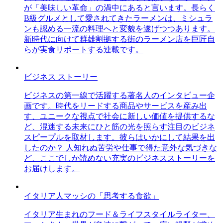
が「美味しい革命」の渦中にあると言います。長らく
B級グルメとして愛されてきたラーメンは、ミシュラ
ンも認める一流の料理へと変貌を遂げつつあります。
新時代に向けて群雄割拠する街のラーメン店を巨匠自
らが実食リポートする連載です。
ビジネス ストーリー
ビジネスの第一線で活躍する著名人のインタビュー企
画です。時代をリードする商品やサービスを産み出
す、ユニークな視点で社会に新しい価値を提供するな
ど、混迷する未来にひと筋の光を照らす注目のビジネ
スピープルを取材します。彼らはいかにして結果を出
したのか？ 人知れぬ苦労や仕事で得た意外な気づきな
ど、ここでしか読めない充実のビジネスストーリーを
お届けします。
イタリア人マッシの「思考する食欲」
イタリア生まれのフード＆ライフスタイルライター、