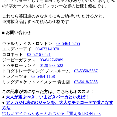
で、アウターとしても着用できるのがありがたい。おなじみ
のS字カーブを描いたドレッシーな襟の仕様も健在です。
これなら英国通のみなさまにもご納得いただけるかと。
※掲載商品はすべて税込み価格です
■ お問い合わせ
ヴァルカナイズ・ロンドン
03-5464-5255
エスディーアイ
03-6721-1070
コロネット
03-5216-6521
ジービーガファス
03-6427-6989
トゥモローランド
0120-983-522
トヨダトレーディング プレスルーム
03-5350-5567
トレメッツォ
03-5464-1158
リングヂャケットマイスター 青山店
03-6418-7855
この記事が気になった方は、こちらもオススメ！
●
大人が選ぶべき、いまどきパーカといえば!?
●
アメカジ代表のGジャンを、大人なモテコーデで着こなす
方法
欲しいアイテムがきっとみつかる「買えるLEON」へ