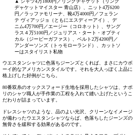
▲ シャツ4万1800円／リングヂャケット（リング
ヂャケットマイスター 青山店）、ニット4万6200
円／ラッファモリーナ、靴4万4000円／フェラン
テ ヴィアッジョ（ともにエスディーアイ）、デ
ニム4万700円／エージー（コロネット）、サング
ラス４万5100円／ジュリアス・タート・オプティ
カル（ジービーガファス）、ベルト2万4200円／
アンダーソンズ（トゥモローランド）、カットソ
ーはスタイリスト私物
ウエスタンシャツに色落ちジーンズとくれば、まさにカウボ
ーイ的なアメリカンスタイルです。それを大人っぽく上品に
格上げした好例がこちら。
80番双糸のオックスフォード生地を採用したシャツは、ナポ
リのシャツ職人が手作業の工程を入れて縫い上げたというこ
だわりが詰まっています。
ドレスシャツのような、品のよい光沢、クリーンなイメージ
が備わったウエスタンシャツならば、色落ちしたジーンズの
無骨さを緩和する効果があるのです。