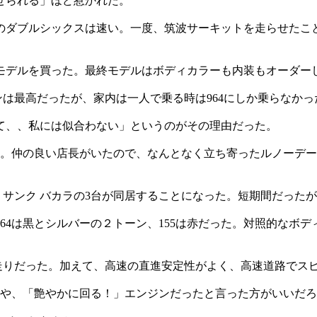
せられる」ほど惹かれた。
のダブルシックスは速い。一度、筑波サーキットを走らせたこ
3年モデルを買った。最終モデルはボディカラーも内装もオーダー
ンは最高だったが、家内は一人で乗る時は964にしか乗らなかっ
て、、私には似合わない」というのがその理由だった。
」。仲の良い店長がいたので、なんとなく立ち寄ったルノーデー
ス、サンク バカラの3台が同居することになった。短期間だった
きた。164は黒とシルバーの２トーン、155は赤だった。対照的
い走りだった。加えて、高速の直進安定性がよく、高速道路でス
、いや、「艶やかに回る！」エンジンだったと言った方がいいだ