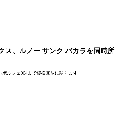
クス、ルノー サンク バカラを同時所
ポルシェ964まで縦横無尽に語ります！