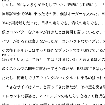
PAGE 4
しかし、964は大きな変身をしていた。静的にも動的にも、「
国際試乗会で964に乗ったその夜、僕はオーダーを入れた。
964は期待通りだった。日常の走りでも、箱根の走りでも、
僕はコンパクトなクルマが好きだとは何回も言っているが、そ
パワーがあるとは言えなかったが、コンパクトなサイズと、
その後もポルシェはずっと好きなブランドであり続けている
PAGE 5
1989年といえば、当時としては「凄まじい‼」と言えるほど
多くのクルマの開発に関わってきた僕だが、R32型GT-Rは
ただし、街走りでリアウィングのつくクルマに乗るのは照れ
「大きなサイズはノー」と言ってきた僕だが、その壁を突き
エレガントな容姿と、V12エンジンのもたらす心地よく贅沢