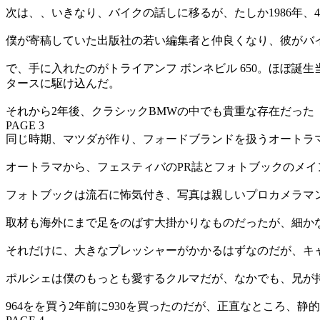
次は、、いきなり、バイクの話しに移るが、たしか1986年、
僕が寄稿していた出版社の若い編集者と仲良くなり、彼がバ
で、手に入れたのがトライアンフ ボンネビル 650。ほぼ誕
タースに駆け込んだ。
それから2年後、クラシックBMWの中でも貴重な存在だった
PAGE 3
同じ時期、マツダが作り、フォードブランドを扱うオートラ
オートラマから、フェスティバのPR誌とフォトブックのメ
フォトブックは流石に怖気付き、写真は親しいプロカメラマ
取材も海外にまで足をのばす大掛かりなものだったが、細か
それだけに、大きなプレッシャーがかかるはずなのだが、キ
ポルシェは僕のもっとも愛するクルマだが、なかでも、兄が持っ
964をを買う2年前に930を買ったのだが、正直なところ、