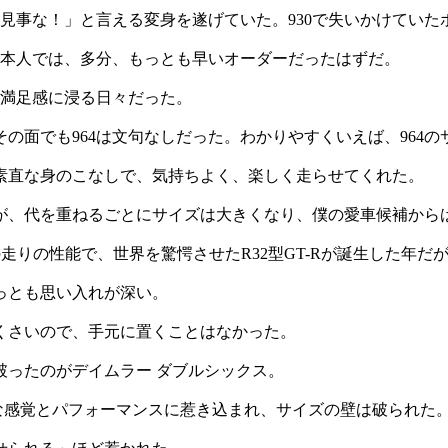
見事な！」と言える変身を遂げていた。930で失いかけていた
日本人では、多分、もっとも早いオーダーだったはずだ。
、満足感に浸る日々だった。
の面でも964は文句なしだった。わかりやすくいえば、964
素直な身のこなしで、気持ちよく、楽しく走らせてくれた。
が、代を重ねるごとにサイズは大きくなり、僕の愛車候補から
の走りの性能で、世界を驚愕させたR32型GT-Rが誕生した年
もっとも思い入れが深い。
くさいので、手元に置くことはなかった。
破ったのがデイムラー ダブルシックス。
な感覚とパフォーマンスに惹き込まれ、サイズの壁は破られた