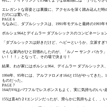
特に、アイドリングでの囁くような鼓動感には「うっとりさ
エレガントな容姿とは裏腹に、アクセルを深く踏み込んだ時
だのには驚いた。
PAGE 6
ちなみに、ダブルシックスは、1991年モデルと最終の199
ポルシェ964とデイムラー ダブルシックスのコンビネーショ
「ダブルシックスは好きだけど、ヘビーというか、立派すぎ
そんな家内がひと目惚れしたのが、「ルノー サンク バカラ
い！！！」となって、その場で決まり！
結果、わが家にはポルシェ964、デイムラー ダブルシック
1994年、95年には、アルファロメオ164と155がやって
ものだった。
PAGE 7
164のV6はパワフルでレスポンスもよく、実に気持ちのい
155は直4の２ℓエンジンだったが、滑らかに気持ちよく、