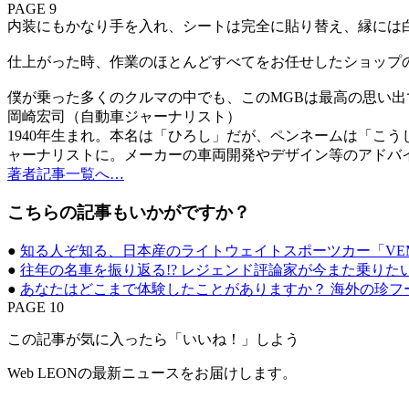
PAGE 9
内装にもかなり手を入れ、シートは完全に貼り替え、縁には
仕上がった時、作業のほとんどすべてをお任せしたショップ
僕が乗った多くのクルマの中でも、このMGBは最高の思い
岡崎宏司（自動車ジャーナリスト）
1940年生まれ。本名は「ひろし」だが、ペンネームは「こ
ャーナリストに。メーカーの車両開発やデザイン等のアドバ
著者記事一覧へ…
こちらの記事もいかがですか？
●
知る人ぞ知る、日本産のライトウェイトスポーツカー「VEMA
●
往年の名車を振り返る!? レジェンド評論家が今また乗りた
●
あなたはどこまで体験したことがありますか？ 海外の珍フ
PAGE 10
この記事が気に入ったら「いいね！」しよう
Web LEONの最新ニュースをお届けします。