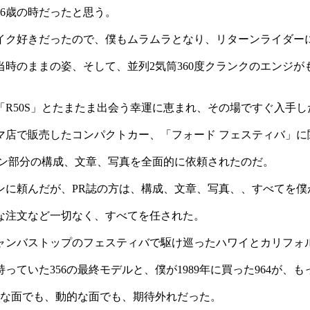
46歳の時だったと思う。
イク好きだったので、僕もムラムラとなり、リターンライダー
生当時のままの姿、そして、並列2気筒360度クランクのエン
「R50S」とたまたま出会う幸運に恵まれ、その場ですぐ入手
マ店で販売したコンパクトカー、「フォード フェスティバ」に
イン部分の構成、文章、写真を全面的に依頼されたのだ。
ンに頼んだが、PR誌の方は、構成、文章、写真、、すべてを僕
な注文など一切なく、すべてを任された。
ャンバストップのフェスティバで駆け巡ったハワイとカリフォ
ていた356の最終モデルと、僕が1989年に買った964が、
静的な面でも、動的な面でも、期待外れだった。