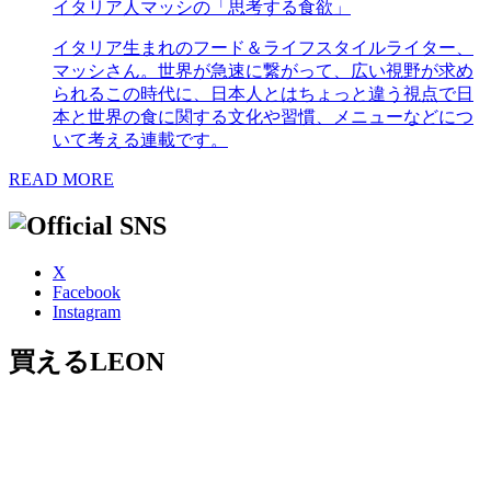
イタリア人マッシの「思考する食欲」
イタリア生まれのフード＆ライフスタイルライター、
マッシさん。世界が急速に繋がって、広い視野が求め
られるこの時代に、日本人とはちょっと違う視点で日
本と世界の食に関する文化や習慣、メニューなどにつ
いて考える連載です。
READ MORE
X
Facebook
Instagram
買えるLEON