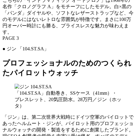
こちらの「イントラマティック オートクロノ」は1968年の
名作「クロノグラフ A」をモチーフにしたモデル。白×黒の
「パンダ」ダイヤルや、ソフトなレザーストラップなど、今
のモデルにはないレトロな雰囲気が特徴です。まさに100万
円オーバー時計にも勝る、プライスレスな魅力が味わえま
す。
PAGE 3
● ジン 「104.ST.SA」
プロフェッショナルのためのつくられ
たパイロットウォッチ
「104.ST.SA」自動巻き、SSケース（41mm）・
ブレスレット、20気圧防水。28万円／ジン（ホッ
タ）
「ジン」は、第二次世界大戦時にドイツ空軍のパイロットで
あったヘルムート・ジンが、パイロット用のプロフェッショ
ナルウォッチの開発・製造をするために創業したブランド。