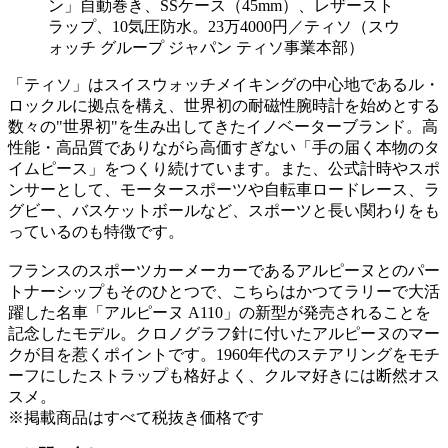
ン」自動巻き、SSケース（45mm）、レザースト
ラップ、10気圧防水。23万4000円／ティソ（スウ
ォッチ グループ ジャパン ティソ事業本部）
「ティソ」はスイスウォッチメイキングの中心地であるル・
ロックルに拠点を構え、世界初の耐磁性腕時計を始めとする
数々の"世界初"を生み出してきたイノベーターブランド。高
性能・高品質でありながら高価すぎない「手の届く本物のタ
イムピース」をつくり続けています。また、公式計時やスポ
ンサーとして、モータースポーツや自転車ロードレース、ラ
グビー、バスケットボールなど、スポーツと長い関わりをも
っているのも特徴です。
フランスのスポーツカーメーカーであるアルピーヌとのパー
トナーシップもそのひとつで、こちらはかつてラリーで大活
躍した名車「アルピーヌ A110」の新型が発売されることを
記念したモデル。クロノグラフ針に付いたアルピーヌのマー
クが目を惹くポイントです。1960年代のステアリングをモチ
ーフにしたストラップも格好よく、クルマ好きには断然オス
スメ。
※掲載商品はすべて税抜き価格です