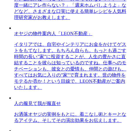
度一緒にアレ作らない？」「週末ホムパしようよ」な
どなど、さまざまな口実に使える簡単レシピを人気料
理研究家がお教えします。
オヤジの物件案内人「LEON不動産」
イタリアでは、自宅やインテリアにお金をかけてゲス
トをもてなします。もちろん自らも。もっとも過ごす
時間の長い”家”に投資することが、人生の豊かさに直
結することを彼らは知っているのですね。仕事へのモ
チベーションも、彼女との愛情も、仲間との遊びも、
すべてはお気に入りの”家”で育まれます。世の物件を
モテるか否か！という目線で、LEON不動産がご案内
いたします。
人の服見て我が服直せ
お洒落オヤジの実例をもとに、着こなし術とキーとな
るアイテム、そしてその演出効果をお伝えします。