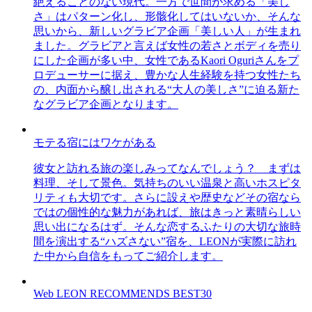
絶えることのない現代。一方で世間が求める「美し
さ」はパターン化し、形骸化してはいないか、そんな
思いから、新しいグラビア企画「美しい人」が生まれ
ました。グラビアと言えば女性の若さとボディを売り
にした企画が多い中、女性であるKaori Oguriさんをプ
ロデューサーに据え、豊かな人生経験を持つ女性たち
の、内面から醸し出される“大人の美しさ”に迫る新た
なグラビア企画となります。
モテる宿にはワケがある
彼女と訪れる旅の楽しみってなんでしょう？ まずは
料理、そして景色。気持ちのいい温泉と高いホスピタ
リティも大切です。さらに設えや歴史などその宿なら
ではの個性的な魅力があれば、旅はきっと素晴らしい
思い出になるはず。そんな恋するふたりの大切な旅時
間を演出する“ハズさない”宿を、LEONが実際に訪れ
た中から自信をもってご紹介します。
Web LEON RECOMMENDS BEST30