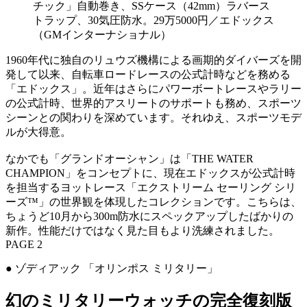
チック」自動巻き、SSケース（42mm）ラバース
トラップ、30気圧防水。29万5000円／エドックス
（GMインターナショナル）
1960年代に独自のリュウズ機構による画期的ダイバーズを開
発して以来、自転車ロードレースの公式計時などを務める
「エドックス」。近年はさらにパワーボートレースやラリー
の公式計時、世界的アスリートのサポートも務め、スポーツ
シーンとの関わりを深めています。それゆえ、スポーツモデ
ルが大得意。
なかでも「グランドオーシャン」は「THE WATER
CHAMPION」をコンセプトに、現在エドックスが公式計時
を担当するヨットレース「エクストリーム セーリング シリ
ーズ™」の世界観を体現したコレクションです。こちらは、
ちょうど10月から300m防水にスペックアップしたばかりの
新作。性能だけではなく見た目もより洗練されました。
PAGE 2
● ゾディアック 「オリンポス ミリタリー」
幻のミリタリーウォッチの完全復刻版