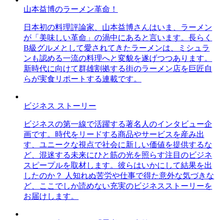
山本益博のラーメン革命！
日本初の料理評論家、山本益博さんはいま、ラーメン
が「美味しい革命」の渦中にあると言います。長らく
B級グルメとして愛されてきたラーメンは、ミシュラ
ンも認める一流の料理へと変貌を遂げつつあります。
新時代に向けて群雄割拠する街のラーメン店を巨匠自
らが実食リポートする連載です。
ビジネス ストーリー
ビジネスの第一線で活躍する著名人のインタビュー企
画です。時代をリードする商品やサービスを産み出
す、ユニークな視点で社会に新しい価値を提供するな
ど、混迷する未来にひと筋の光を照らす注目のビジネ
スピープルを取材します。彼らはいかにして結果を出
したのか？ 人知れぬ苦労や仕事で得た意外な気づきな
ど、ここでしか読めない充実のビジネスストーリーを
お届けします。