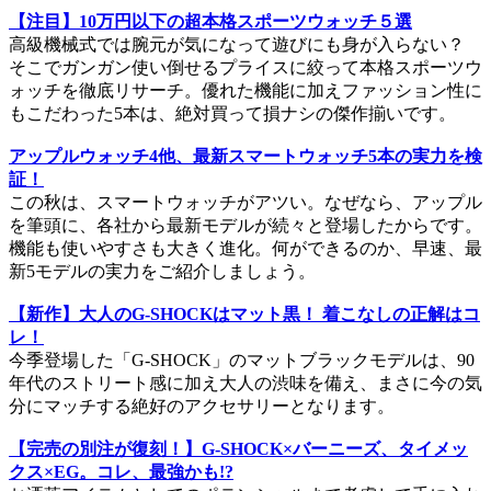
【注目】10万円以下の超本格スポーツウォッチ５選
高級機械式では腕元が気になって遊びにも身が入らない？
そこでガンガン使い倒せるプライスに絞って本格スポーツウ
ォッチを徹底リサーチ。優れた機能に加えファッション性に
もこだわった5本は、絶対買って損ナシの傑作揃いです。
アップルウォッチ4他、最新スマートウォッチ5本の実力を検
証！
この秋は、スマートウォッチがアツい。なぜなら、アップル
を筆頭に、各社から最新モデルが続々と登場したからです。
機能も使いやすさも大きく進化。何ができるのか、早速、最
新5モデルの実力をご紹介しましょう。
【新作】大人のG-SHOCKはマット黒！ 着こなしの正解はコ
レ！
今季登場した「G-SHOCK」のマットブラックモデルは、90
年代のストリート感に加え大人の渋味を備え、まさに今の気
分にマッチする絶好のアクセサリーとなります。
【完売の別注が復刻！】G-SHOCK×バーニーズ、タイメッ
クス×EG。コレ、最強かも!?