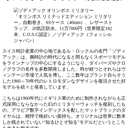
「オリンポス リミテッドエディション ミリタリ
ー」自動巻き、SSケース（40mm）、レザースト
ラップ、20気圧防水。11万7000円（世界限定182
本、C.O.S.C認定）／ゾディアック（フォッシル
ジャパン）
スイス時計産業の中心地であるル・ロックルの名門「ゾディ
アック」は、腕時計の時代になると間もなくスポーツモデル
をラインナップの中心にするようになり、ダイバーズやクロ
ノグラフの名作を多数開発しました。時が経つとそれらはヴ
ィンテージ市場で人気を博し、ここ数年はブランド自らそう
した1960～70年代のレトロモダンなデザインを復活させた好
モデルを続々と発表しています。
こちらは1960年代にイギリス軍のために制作されながらも正
式採用にならなかった幻のミリタリーウォッチを復刻したも
の。アラビア数字インデックスを配したマットブラックのダ
イヤルは、精悍で格好いい面持ち。オリジナルは世界に数本
しか残されていない"知るひとぞ知る"モデルだというところ