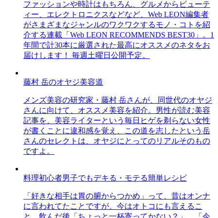
ファッションや時計はもちろん、グルメからビューテ
ィー、エレクトロニクスなどなど、Web LEON編集者
がさまざまなジャンルのワクワクするモノ・コトを紹
介する連載「Web LEON RECOMMENDS BEST30」。1
年間で計30本に厳選された最高にオススメのネタをお
届けします！ 毎週土曜日公開予定。
藤村 岳のオヤジ美容道
メンズ美容の研究家・藤村 岳さんが、同世代のオヤジ
さんに向けて、オススメ美容を紹介。男性が読む美容
記事を、美容ライターという毎日ヒゲを剃らない女性
が書くことに違和感を覚え、この道を志したという岳
さんのセレクトは、オヤジにとってのリアルそのもの
ですよ。
料理初心者男子でもデキる・モテる簡単レシピ
「好きな相手は胃の腑からつかめ」って、昔はオンナ
に言われてたことですが、今はオトコにも言えるこ
と。飲んだ後「ちょっと一杯寄ってかない？」、「今