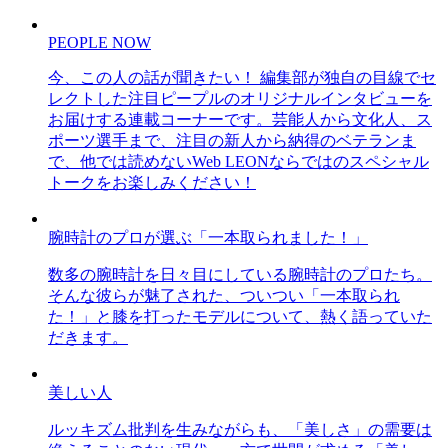
PEOPLE NOW
今、この人の話が聞きたい！ 編集部が独自の目線でセ
レクトした注目ピープルのオリジナルインタビューを
お届けする連載コーナーです。芸能人から文化人、ス
ポーツ選手まで、注目の新人から納得のベテランま
で、他では読めないWeb LEONならではのスペシャル
トークをお楽しみください！
腕時計のプロが選ぶ「一本取られました！」
数多の腕時計を日々目にしている腕時計のプロたち。
そんな彼らが魅了された、ついつい「一本取られ
た！」と膝を打ったモデルについて、熱く語っていた
だきます。
美しい人
ルッキズム批判を生みながらも、「美しさ」の需要は