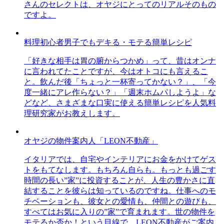
さんのセレクトは、オヤジにとってのリアルそのもの
ですよ。
料理初心者男子でもデキる・モテる簡単レシピ
「好きな相手は胃の腑からつかめ」って、昔はオンナ
に言われてたことですが、今はオトコにも言えるこ
と。飲んだ後「ちょっと一杯寄ってかない？」、「今
度一緒にアレ作らない？」「週末ホムパしようよ」な
どなど、さまざまな口実に使える簡単レシピを人気料
理研究家がお教えします。
オヤジの物件案内人「LEON不動産」
イタリアでは、自宅やインテリアにお金をかけてゲス
トをもてなします。もちろん自らも。もっとも過ごす
時間の長い”家”に投資することが、人生の豊かさに直
結することを彼らは知っているのですね。仕事へのモ
チベーションも、彼女との愛情も、仲間との遊びも、
すべてはお気に入りの”家”で育まれます。世の物件を
モテるか否か！という目線で、LEON不動産がご案内