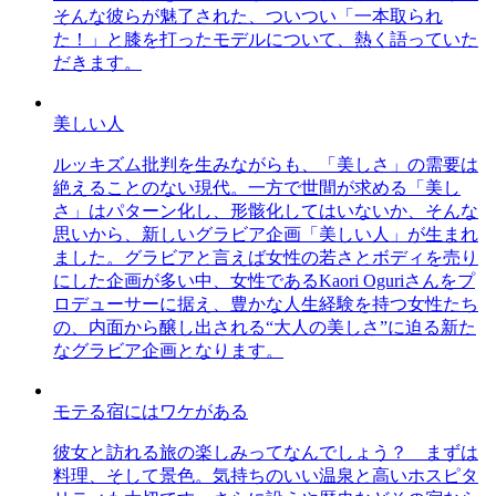
そんな彼らが魅了された、ついつい「一本取られ
た！」と膝を打ったモデルについて、熱く語っていた
だきます。
美しい人
ルッキズム批判を生みながらも、「美しさ」の需要は
絶えることのない現代。一方で世間が求める「美し
さ」はパターン化し、形骸化してはいないか、そんな
思いから、新しいグラビア企画「美しい人」が生まれ
ました。グラビアと言えば女性の若さとボディを売り
にした企画が多い中、女性であるKaori Oguriさんをプ
ロデューサーに据え、豊かな人生経験を持つ女性たち
の、内面から醸し出される“大人の美しさ”に迫る新た
なグラビア企画となります。
モテる宿にはワケがある
彼女と訪れる旅の楽しみってなんでしょう？ まずは
料理、そして景色。気持ちのいい温泉と高いホスピタ