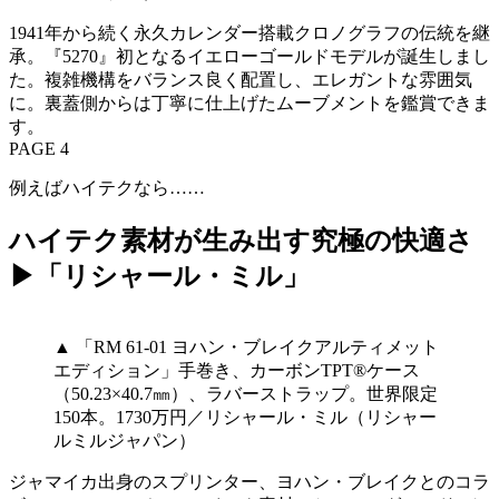
1941年から続く永久カレンダー搭載クロノグラフの伝統を継
承。『5270』初となるイエローゴールドモデルが誕生しまし
た。複雑機構をバランス良く配置し、エレガントな雰囲気
に。裏蓋側からは丁寧に仕上げたムーブメントを鑑賞できま
す。
PAGE 4
例えばハイテクなら……
ハイテク素材が生み出す究極の快適さ
▶「リシャール・ミル」
▲ 「RM 61-01 ヨハン・ブレイクアルティメット
エディション」手巻き、カーボンTPT®ケース
（50.23×40.7㎜）、ラバーストラップ。世界限定
150本。1730万円／リシャール・ミル（リシャー
ルミルジャパン）
ジャマイカ出身のスプリンター、ヨハン・ブレイクとのコラ