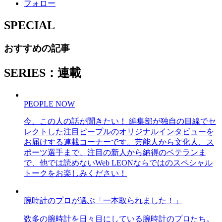
フォロー
SPECIAL
おすすめの記事
SERIES：連載
PEOPLE NOW
今、この人の話が聞きたい！ 編集部が独自の目線でセ
レクトした注目ピープルのオリジナルインタビューを
お届けする連載コーナーです。芸能人から文化人、ス
ポーツ選手まで、注目の新人から納得のベテランま
で、他では読めないWeb LEONならではのスペシャル
トークをお楽しみください！
腕時計のプロが選ぶ「一本取られました！」
数多の腕時計を日々目にしている腕時計のプロたち。