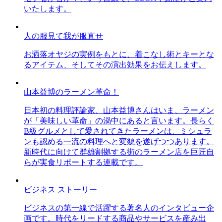
いたします。
人の服見て我が服直せ
お洒落オヤジの実例をもとに、着こなし術とキーとな
るアイテム、そしてその演出効果をお伝えします。
山本益博のラーメン革命！
日本初の料理評論家、山本益博さんはいま、ラーメン
が「美味しい革命」の渦中にあると言います。長らく
B級グルメとして愛されてきたラーメンは、ミシュラ
ンも認める一流の料理へと変貌を遂げつつあります。
新時代に向けて群雄割拠する街のラーメン店を巨匠自
らが実食リポートする連載です。
ビジネス ストーリー
ビジネスの第一線で活躍する著名人のインタビュー企
画です。時代をリードする商品やサービスを産み出