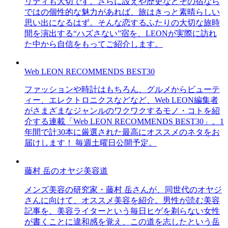
リティも大切です。さらに設えや歴史などその宿なら
ではの個性的な魅力があれば、旅はきっと素晴らしい
思い出になるはず。そんな恋するふたりの大切な旅時
間を演出する“ハズさない”宿を、LEONが実際に訪れ
た中から自信をもってご紹介します。
Web LEON RECOMMENDS BEST30
ファッションや時計はもちろん、グルメからビューテ
ィー、エレクトロニクスなどなど、Web LEON編集者
がさまざまなジャンルのワクワクするモノ・コトを紹
介する連載「Web LEON RECOMMENDS BEST30」。1
年間で計30本に厳選された最高にオススメのネタをお
届けします！ 毎週土曜日公開予定。
藤村 岳のオヤジ美容道
メンズ美容の研究家・藤村 岳さんが、同世代のオヤジ
さんに向けて、オススメ美容を紹介。男性が読む美容
記事を、美容ライターという毎日ヒゲを剃らない女性
が書くことに違和感を覚え、この道を志したという岳