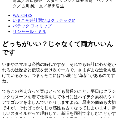
写真／渡辺修身 スタイリング／坂井辰翁 ヘアメイ
ク／古川 純 文／篠田哲生
WATCHES
いまこそ時計選びはクラテック!?
パテック フィリップ
リシャール・ミル
どっちがいい？じゃなくて両方いいん
です
いまやスマホは必携の時代ですが、それでも時計に心が惹か
れるのは歴史と伝統を受け次ぐ一方で、さまざまな進化も遂
げているから。つまりそこには“伝統”と"革新"があるのです
ね。
でもこの考え方って実はとっても普通のこと。平日はクラシ
ックなスーツを着て仕事をして休日にはハイテク素材のウエ
アでゴルフを楽しんでいたりしますよね。歴史の価値も大切
ですが、そればっかりじゃ感性も古くなってしまいます。新
しいスタイルだって理解して、新旧を同列で楽しむことがす