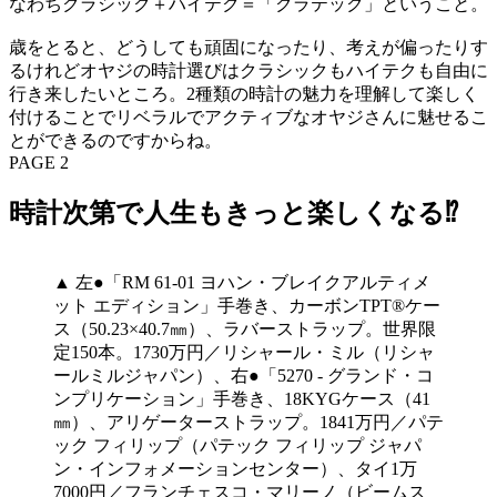
なわちクラシック＋ハイテク＝「クラテック」ということ。
歳をとると、どうしても頑固になったり、考えが偏ったりす
るけれどオヤジの時計選びはクラシックもハイテクも自由に
行き来したいところ。2種類の時計の魅力を理解して楽しく
付けることでリベラルでアクティブなオヤジさんに魅せるこ
とができるのですからね。
PAGE 2
時計次第で人生もきっと楽しくなる⁉
▲ 左●「RM 61-01 ヨハン・ブレイクアルティメ
ット エディション」手巻き、カーボンTPT®ケー
ス（50.23×40.7㎜）、ラバーストラップ。世界限
定150本。1730万円／リシャール・ミル（リシャ
ールミルジャパン）、右●「5270 - グランド・コ
ンプリケーション」手巻き、18KYGケース（41
㎜）、アリゲーターストラップ。1841万円／パテ
ック フィリップ（パテック フィリップ ジャパ
ン・インフォメーションセンター）、タイ1万
7000円／フランチェスコ・マリーノ（ビームス