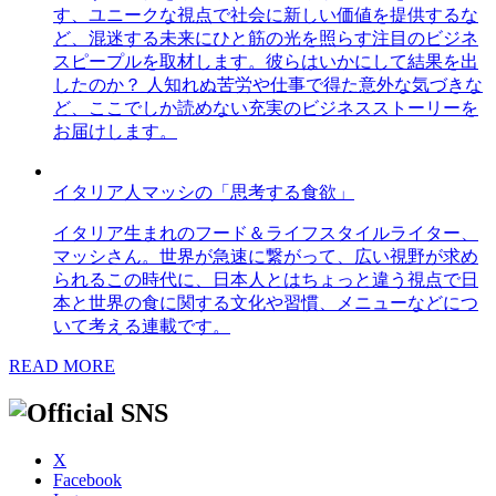
す、ユニークな視点で社会に新しい価値を提供するな
ど、混迷する未来にひと筋の光を照らす注目のビジネ
スピープルを取材します。彼らはいかにして結果を出
したのか？ 人知れぬ苦労や仕事で得た意外な気づきな
ど、ここでしか読めない充実のビジネスストーリーを
お届けします。
イタリア人マッシの「思考する食欲」
イタリア生まれのフード＆ライフスタイルライター、
マッシさん。世界が急速に繋がって、広い視野が求め
られるこの時代に、日本人とはちょっと違う視点で日
本と世界の食に関する文化や習慣、メニューなどにつ
いて考える連載です。
READ MORE
X
Facebook