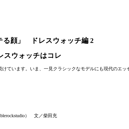
テる顔」 ドレスウォッチ編 2
レスウォッチはコレ
続けています。いま、一見クラシックなモデルにも現代のエッ
erockstudio） 文／柴田充