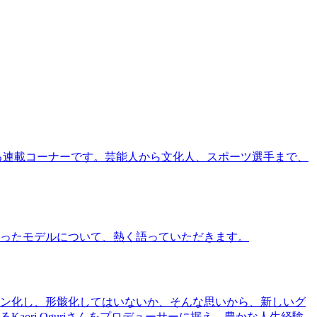
る連載コーナーです。芸能人から文化人、スポーツ選手まで、
ったモデルについて、熱く語っていただきます。
ン化し、形骸化してはいないか、そんな思いから、新しいグ
ri Oguriさんをプロデューサーに据え、豊かな人生経験