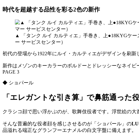
時代を超越する品性を彩る2色の新作
▲ 「タンク ルイ カルティエ」手巻き、上●18KYGケース
ー サービスセンター）
初代の登場から1922年にルイ・カルティエがデザインを刷
新作はメゾンのキーカラーのボルドーとドレッシーなネイビ
PAGE 3
◆ ショパール
「エレガントな引き算」で鼻筋通った
クラシコ顔で思い浮かぶのが、歌舞伎役者です。浮世絵の大
そんな普遍的な役者顔を感じさせるのが「ショパール」の
L
品溢れる端正なグランフーエナメルの白文字盤に備えます。