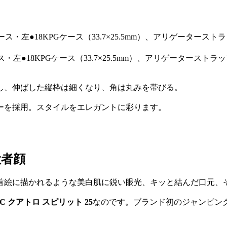
・左●18KPGケース（33.7×25.5mm）、アリゲーターストラ
新し、伸ばした縦枠は細くなり、角は丸みを帯びる。
ーを採用。スタイルをエレガントに彩ります。
役者顔
首絵に描かれるような美白肌に鋭い眼光、キッと結んだ口元、
UC クアトロ スピリット 25
なのです。ブランド初のジャンピン