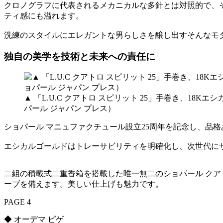
クロノグラフに代表されるメカニカルな多針とは対照的で、
ティ感にも溢れます。
洗練のスタイルにエレガントな男らしさを醸し出すそんなモ
独自の美学を技術と未来への責任に
▲ 「L.U.C クアトロ スピリット 25」手巻き、18
パール ジャパン プレス）
ショパール マニュファクチュール設立25周年を記念し、品格ある
エシカルゴールドはトレーサビリティを明確化し、次世代に
二組の積載式二重香箱を搭載した唯一無二のショパール クア
ーブを備えます。美しい仕上げも魅力です。
PAGE 4
◆ オーデマ ピゲ