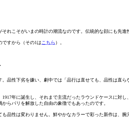
がそれこそがいまの時計の潮流なのです。伝統的な顔にも先進
のですから（その1は
こちら
）。
け
す。品性下劣を嫌い、劇中では「品行は直せても、品性は直ら
。1917年に誕生し、それまで主流だったラウンドケースに対
禍からパリを解放した自由の象徴でもあったのです。
ても品性は変わりません。鮮やかなカラーで彩った新作は、腕
。