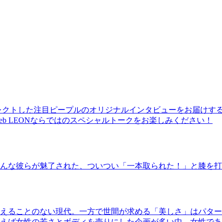
レクトした注目ピープルのオリジナルインタビューをお届けす
b LEONならではのスペシャルトークをお楽しみください！
んな彼らが魅了された、ついつい「一本取られた！」と膝を打
えることのない現代。一方で世間が求める「美しさ」はパター
ば女性の若さとボディを売りにした企画が多い中、女性であるKao