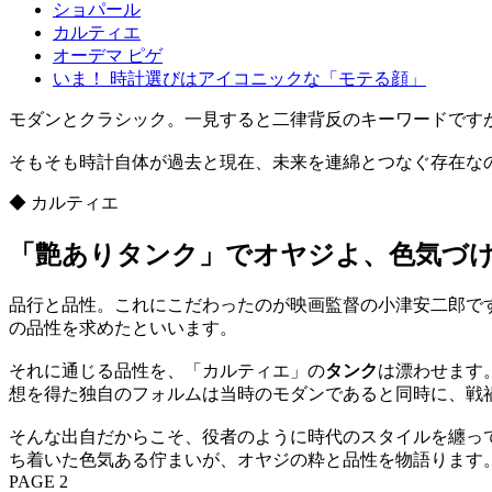
ショパール
カルティエ
オーデマ ピゲ
いま！ 時計選びはアイコニックな「モテる顔」
モダンとクラシック。一見すると二律背反のキーワードです
そもそも時計自体が過去と現在、未来を連綿とつなぐ存在な
◆ カルティエ
「艶ありタンク」でオヤジよ、色気づ
品行と品性。これにこだわったのが映画監督の小津安二郎で
の品性を求めたといいます。
それに通じる品性を、「カルティエ」の
タンク
は漂わせます
想を得た独自のフォルムは当時のモダンであると同時に、戦
そんな出自だからこそ、役者のように時代のスタイルを纏っ
ち着いた色気ある佇まいが、オヤジの粋と品性を物語ります
PAGE 2