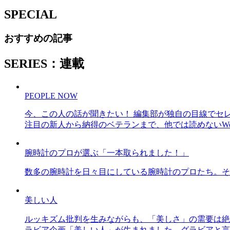
SPECIAL
おすすめの記事
SERIES：連載
PEOPLE NOW
今、この人の話が聞きたい！ 編集部が独自の目線でセ
注目の新人から納得のベテランまで、他では読めないWe
腕時計のプロが選ぶ「一本取られました！」
数多の腕時計を日々目にしている腕時計のプロたち。そ
美しい人
ルッキズム批判を生みながらも、「美しさ」の需要は絶
ラビア企画「美しい人」が生まれました。グラビアと言え