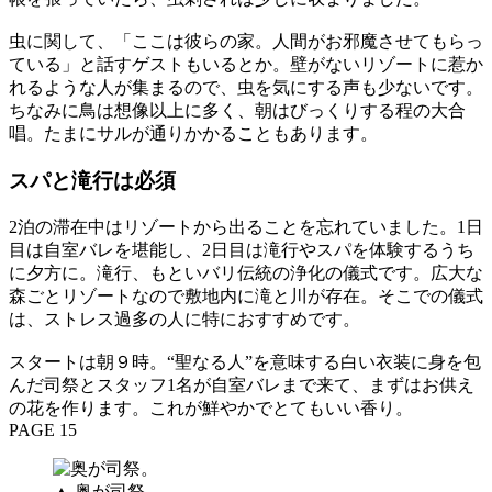
虫に関して、「ここは彼らの家。人間がお邪魔させてもらっ
ている」と話すゲストもいるとか。壁がないリゾートに惹か
れるような人が集まるので、虫を気にする声も少ないです。
ちなみに鳥は想像以上に多く、朝はびっくりする程の大合
唱。たまにサルが通りかかることもあります。
スパと滝行は必須
2泊の滞在中はリゾートから出ることを忘れていました。1日
目は自室バレを堪能し、2日目は滝行やスパを体験するうち
に夕方に。滝行、もといバリ伝統の浄化の儀式です。広大な
森ごとリゾートなので敷地内に滝と川が存在。そこでの儀式
は、ストレス過多の人に特におすすめです。
スタートは朝９時。“聖なる人”を意味する白い衣装に身を包
んだ司祭とスタッフ1名が自室バレまで来て、まずはお供え
の花を作ります。これが鮮やかでとてもいい香り。
PAGE 15
▲ 奥が司祭。