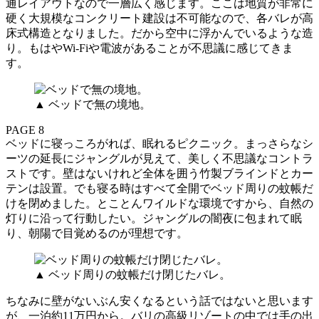
通レイアウトなので一層広く感じます。ここは地質が非常に
硬く大規模なコンクリート建設は不可能なので、各バレが高
床式構造となりました。だから空中に浮かんでいるような造
り。もはやWi-Fiや電波があることが不思議に感じてきま
す。
▲ ベッドで無の境地。
PAGE 8
ベッドに寝っころがれば、眠れるピクニック。まっさらなシ
ーツの延長にジャングルが見えて、美しく不思議なコントラ
ストです。壁はないけれど全体を囲う竹製ブラインドとカー
テンは設置。でも寝る時はすべて全開でベッド周りの蚊帳だ
けを閉めました。とことんワイルドな環境ですから、自然の
灯りに沿って行動したい。ジャングルの闇夜に包まれて眠
り、朝陽で目覚めるのが理想です。
▲ ベッド周りの蚊帳だけ閉じたバレ。
ちなみに壁がないぶん安くなるという話ではないと思います
が、一泊約11万円から。バリの高級リゾートの中では手の出