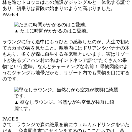
林を進むトロッコはこの施設がジャングルと一体化する証で
あり、初乗りは冒険の始まりのようで高ぶりました。
PAGE 4
▲ たまに時間がかかるのはご愛嬌。
ラウンジに行く途中にもうひとつ感激したのが、人生で初め
てカカオの実を見たこと。敷地内にはドリアンやバナナの木
もあり、多くが森に自生する在来種といいます。実はリゾー
トがあるブアハン村の名はインドネシア語で“たくさんの果
物”という意味。なんとチャーミングな名前！ 果物図鑑のよ
うなジャングル地帯だから、リゾート内でも果物を目にする
のです。
▲ 壁なしラウンジ。当然ながら空気が抜群に綺
麗です。
PAGE 5
さて、ラウンジで森の絶景を前にウェルカムドリンクをいた
だき、“免責同意書”にサインをするのもここならでは。基