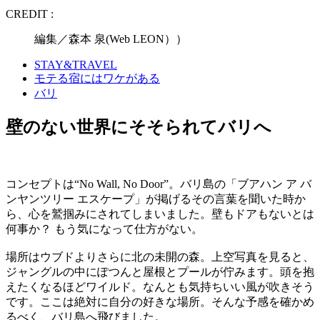
CREDIT :
編集／森本 泉(Web LEON））
STAY&TRAVEL
モテる宿にはワケがある
バリ
壁のない世界にそそられてバリへ
コンセプトは“No Wall, No Door”。バリ島の「ブアハン ア バ
ンヤンツリー エスケープ」が掲げるその言葉を聞いた時か
ら、心を鷲掴みにされてしまいました。壁もドアもないとは
何事か？ もう気になって仕方がない。
場所はウブドよりさらに北の未開の森。上空写真を見ると、
ジャングルの中にぽつんと屋根とプールが佇みます。頭を抱
えたくなるほどワイルド。なんとも気持ちいい風が吹きそう
です。ここは絶対に自分の好きな場所。そんな予感を確かめ
るべく、バリ島へ飛びました。