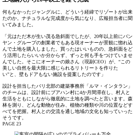
何もなかったジャングルに、どういう経緯でリゾートが出来
たのか。ナチュラルな完成度から気になり、広報担当者に聞
いてみました。
「元はただ木が生い茂る急斜面でしたが、20年以上前にバン
ヤン・グループの創業者でもある現オーナーが景観に惚れ込
んで土地を購入しました。買ったはいいものの、急斜面をど
う活用したらいいか分からず、ずっと何も手をつけていませ
んでした。そこにオーナーの娘さん（現副CEO）が、“この
美しい自然を最大限に感じられるリトリートを作りた
い”と、壁もドアもない施設を提案したのです」
設計を担当したバリ北部の建築事務所「ルマ・インタラン」
のチームは、設計前にブアハン村に4か月間滞在し、村人と
生活をともにしながら徹底的に土地を調べたと言います。森
林を測り、どんな動物が住み、植物の種類や川の位置などす
べてを把握。村人との交流を通し地域の文化も知っていった
そうです。
PAGE 23