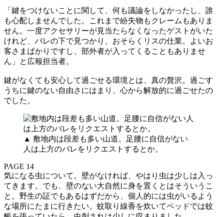
「鍵をつけないことに関して、何も議論をしなかったし、誰
も心配しませんでした。これまで紛失物もクレームもありま
せん。一度アクセサリーが見当たらなくなったゲストがいた
けれど、バレの下で見つかり、おそらくリスの仕業。よいお
客さまばかりですし、部外者が入ってくることもありませ
ん」と広報担当者。
鍵がなくても安心して過ごせる環境とは、真の贅沢。過ごす
うちに鍵のない自由さにはまり、心から解放的に過ごせたの
でした。
▲ 敷地内は段差も多い山道。足腰に自信がない
人は上方のバレをリクエストするとか。
PAGE 14
気になる虫について。壁がなければ、やはり虫は少しは入っ
てきます。でも、壁のない大自然に身を置くとはそういうこ
と。野生の証でもあるはずだから、個人的には虫がいるよう
な場所にたまに行きたい。蚊取り線香を炊いてベッドでは蚊
帳を張っていたら、虫刺されは少しに収まりました。