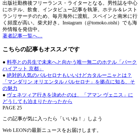
出版社勤務後フリーランス・ライターとなる。男性誌を中心
にホテル、飲食、インタビュー記事を執筆。ホテル＆レスト
ランリサーチのため、毎月海外に渡航。スペインと南米に行
く頻度が高い。柴犬好き。Instagram（@tomoko.oishi）でも海
外情報を発信中。
著者記事一覧へ…
こちらの記事もオススメです
●
料亭との共生で未来へと向かう唯一無二のホテル「パーク
ハイアット 京都」
●
絶対的人気のバルセロナもいいけどカタルーニャとは？
「マンダリン オリエンタル バルセロナ」を拠点に知る、そ
の魅力
●
ヴェネツィア行きを決めたのは、「アマン ヴェニス」に
どうしても泊まりたかったから
PAGE 25
この記事が気に入ったら「いいね！」しよう
Web LEONの最新ニュースをお届けします。