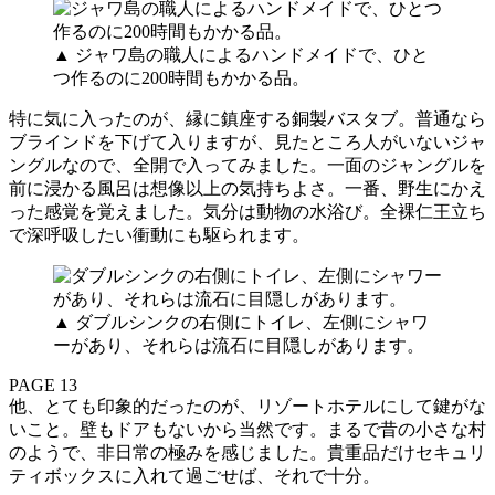
▲ ジャワ島の職人によるハンドメイドで、ひと
つ作るのに200時間もかかる品。
特に気に入ったのが、縁に鎮座する銅製バスタブ。普通なら
ブラインドを下げて入りますが、見たところ人がいないジャ
ングルなので、全開で入ってみました。一面のジャングルを
前に浸かる風呂は想像以上の気持ちよさ。一番、野生にかえ
った感覚を覚えました。気分は動物の水浴び。全裸仁王立ち
で深呼吸したい衝動にも駆られます。
▲ ダブルシンクの右側にトイレ、左側にシャワ
ーがあり、それらは流石に目隠しがあります。
PAGE 13
他、とても印象的だったのが、リゾートホテルにして鍵がな
いこと。壁もドアもないから当然です。まるで昔の小さな村
のようで、非日常の極みを感じました。貴重品だけセキュリ
ティボックスに入れて過ごせば、それで十分。