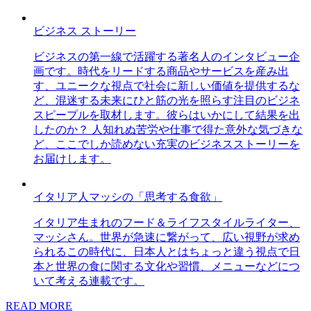
ビジネス ストーリー
ビジネスの第一線で活躍する著名人のインタビュー企
画です。時代をリードする商品やサービスを産み出
す、ユニークな視点で社会に新しい価値を提供するな
ど、混迷する未来にひと筋の光を照らす注目のビジネ
スピープルを取材します。彼らはいかにして結果を出
したのか？ 人知れぬ苦労や仕事で得た意外な気づきな
ど、ここでしか読めない充実のビジネスストーリーを
お届けします。
イタリア人マッシの「思考する食欲」
イタリア生まれのフード＆ライフスタイルライター、
マッシさん。世界が急速に繋がって、広い視野が求め
られるこの時代に、日本人とはちょっと違う視点で日
本と世界の食に関する文化や習慣、メニューなどにつ
いて考える連載です。
READ MORE