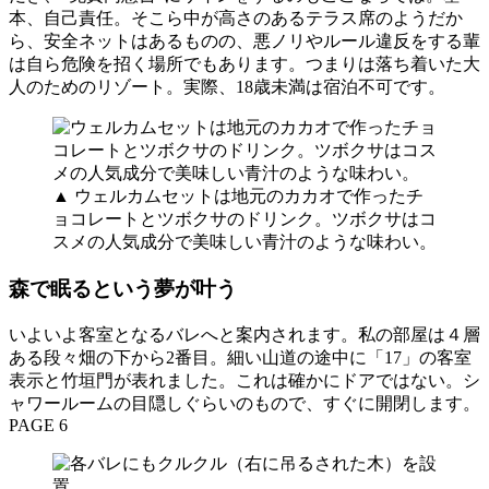
本、自己責任。そこら中が高さのあるテラス席のようだか
ら、安全ネットはあるものの、悪ノリやルール違反をする輩
は自ら危険を招く場所でもあります。つまりは落ち着いた大
人のためのリゾート。実際、18歳未満は宿泊不可です。
▲ ウェルカムセットは地元のカカオで作ったチ
ョコレートとツボクサのドリンク。ツボクサはコ
スメの人気成分で美味しい青汁のような味わい。
森で眠るという夢が叶う
いよいよ客室となるバレへと案内されます。私の部屋は４層
ある段々畑の下から2番目。細い山道の途中に「17」の客室
表示と竹垣門が表れました。これは確かにドアではない。シ
ャワールームの目隠しぐらいのもので、すぐに開閉します。
PAGE 6