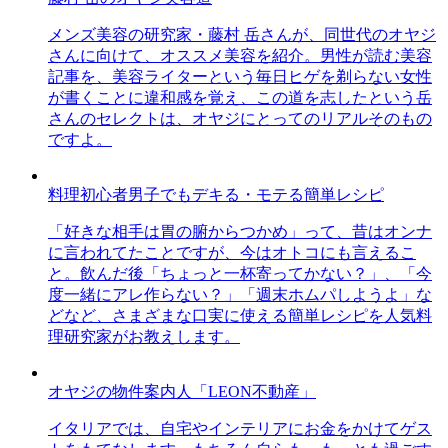
メンズ美容の研究家・藤村 岳さんが、同世代のオヤジ
さんに向けて、オススメ美容を紹介。男性が読む美容
記事を、美容ライターという毎日ヒゲを剃らない女性
が書くことに違和感を覚え、この道を志したという岳
さんのセレクトは、オヤジにとってのリアルそのもの
ですよ。
料理初心者男子でもデキる・モテる簡単レシピ
「好きな相手は胃の腑からつかめ」って、昔はオンナ
に言われてたことですが、今はオトコにも言えるこ
と。飲んだ後「ちょっと一杯寄ってかない？」、「今
度一緒にアレ作らない？」「週末ホムパしようよ」な
どなど、さまざまな口実に使える簡単レシピを人気料
理研究家がお教えします。
オヤジの物件案内人「LEON不動産」
イタリアでは、自宅やインテリアにお金をかけてゲス