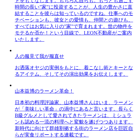
トをもてなします。もちろん自らも。もっとも過ごす
時間の長い”家”に投資することが、人生の豊かさに直
結することを彼らは知っているのですね。仕事へのモ
チベーションも、彼女との愛情も、仲間との遊びも、
すべてはお気に入りの”家”で育まれます。世の物件を
モテるか否か！という目線で、LEON不動産がご案内
いたします。
人の服見て我が服直せ
お洒落オヤジの実例をもとに、着こなし術とキーとな
るアイテム、そしてその演出効果をお伝えします。
山本益博のラーメン革命！
日本初の料理評論家、山本益博さんはいま、ラーメン
が「美味しい革命」の渦中にあると言います。長らく
B級グルメとして愛されてきたラーメンは、ミシュラ
ンも認める一流の料理へと変貌を遂げつつあります。
新時代に向けて群雄割拠する街のラーメン店を巨匠自
らが実食リポートする連載です。