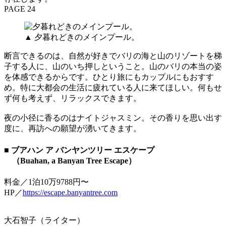
PAGE 24
▲ 夕暮れどきのメインプール。
断言できるのは、自然が好きでバリの海と山のリゾートを梯
子する人に、山のいち押しということ。山のバリの本当の姿
を体感できるからです。ひとり旅にもカップルにもおすす
め。特に大都会の生活に疲れている人に来てほしい。何もせ
ず何も考えず、リラックスできます。
夜の小径に香るのはナイトジャスミン。その香りを思い出す
度に、再訪への願望が湧いてきます。
■ ブアハン ア バンヤンツリー エスケープ
（Buahan, a Banyan Tree Escape）
料金／1泊10万9788円〜
HP／
https://escape.banyantree.com
大石智子（ライター）