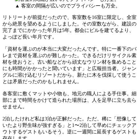
▲ 客室の間隔が広いのでプライバシーも万全。
リトリートが前提だったので、客室数を16室に限定し、全室
から絶景を望めるようにしました。その室数ながら、建設の
完了までにかかった年月は5年。都会にビルを建てるより、
よっぽど長い年月です。
「資材を運ぶのが本当に大変だったんです。特に一番下のバ
レまで資材を運ぶのが難しかった。できるだけリサイクル素
材を使おうと、古い船などから頑丈なウリン材を集めること
にも時間がかかったと聞いています」と広報担当者。ジャン
グルに溶け込むリゾートだから、新たに木を伐採して使うこ
とは矛盾だったのかもしれません。
各客室に敷くマットや小物も、地元の職人による手仕事。細
部にまで時間をかけて造られた場所は、人を足早に立ち去ら
せません。
2泊したけれど私は3泊が正解だった。ただ、稀に「想像して
いたより野生味が強すぎる」と1〜2泊して早めにチェックア
ウトするゲストもいるそう。逆に一週間に延長するゲストも
存在します。