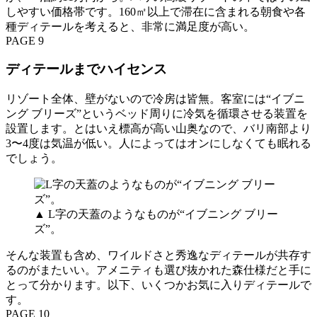
しやすい価格帯です。160㎡以上で滞在に含まれる朝食や各
種ディテールを考えると、非常に満足度が高い。
PAGE 9
ディテールまでハイセンス
リゾート全体、壁がないので冷房は皆無。客室には“イブニ
ング ブリーズ”というベッド周りに冷気を循環させる装置を
設置します。とはいえ標高が高い山奥なので、バリ南部より
3〜4度は気温が低い。人によってはオンにしなくても眠れる
でしょう。
▲ L字の天蓋のようなものが“イブニング ブリー
ズ”。
そんな装置も含め、ワイルドさと秀逸なディテールが共存す
るのがまたいい。アメニティも選び抜かれた森仕様だと手に
とって分かります。以下、いくつかお気に入りディテールで
す。
PAGE 10