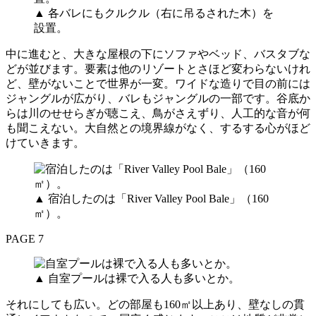
▲ 各バレにもクルクル（右に吊るされた木）を
設置。
中に進むと、大きな屋根の下にソファやベッド、バスタブな
どが並びます。要素は他のリゾートとさほど変わらないけれ
ど、壁がないことで世界が一変。ワイドな造りで目の前には
ジャングルが広がり、バレもジャングルの一部です。谷底か
らは川のせせらぎが聴こえ、鳥がさえずり、人工的な音が何
も聞こえない。大自然との境界線がなく、するする心がほど
けていきます。
▲ 宿泊したのは「River Valley Pool Bale」（160
㎡）。
PAGE 7
▲ 自室プールは裸で入る人も多いとか。
それにしても広い。どの部屋も160㎡以上あり、壁なしの貫