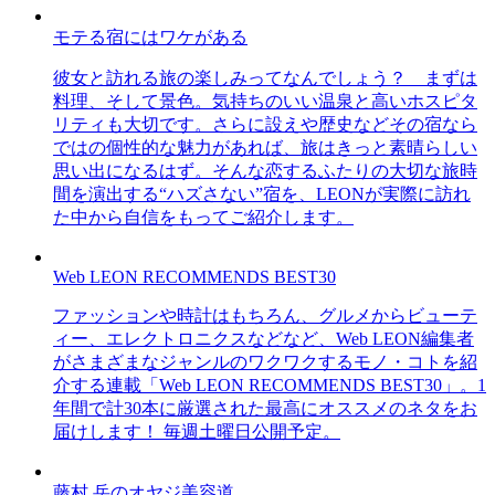
モテる宿にはワケがある
彼女と訪れる旅の楽しみってなんでしょう？ まずは
料理、そして景色。気持ちのいい温泉と高いホスピタ
リティも大切です。さらに設えや歴史などその宿なら
ではの個性的な魅力があれば、旅はきっと素晴らしい
思い出になるはず。そんな恋するふたりの大切な旅時
間を演出する“ハズさない”宿を、LEONが実際に訪れ
た中から自信をもってご紹介します。
Web LEON RECOMMENDS BEST30
ファッションや時計はもちろん、グルメからビューテ
ィー、エレクトロニクスなどなど、Web LEON編集者
がさまざまなジャンルのワクワクするモノ・コトを紹
介する連載「Web LEON RECOMMENDS BEST30」。1
年間で計30本に厳選された最高にオススメのネタをお
届けします！ 毎週土曜日公開予定。
藤村 岳のオヤジ美容道