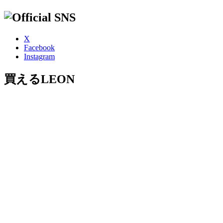
X
Facebook
Instagram
買えるLEON