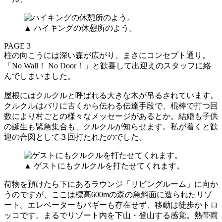
▲ ハイキングの休憩所のよう。
PAGE 3
柱の向こうには深い森が広がり、まさにコンセプト通り。
「No Wall！ No Door！」と歓喜して出迎えのスタッフに絡
んでしまいました。
屋根にはクルクルと呼ばれる大きな木が吊るされています。
クルクルはバリに古くから伝わる伝達手段で、棍棒で打つ回
数により村ごとの様々なメッセージがあるとか。結婚も子供
の誕生も緊急集合も、クルクルが知らせます。私が着くと歓
迎の合図として３回打たれたのでした。
▲ ゲストにもクルクルを打たせてくれます。
荷物を預けたら下にあるラウンジ「リビングルーム」に向か
うのですが、ここは標高600mの森の急斜面に造られたリゾ
ート。エレベーターもバギーも存在せず、移動は徒歩かトロ
ッコです。まるでリゾート内を下山・登山する感覚。熱帯雨