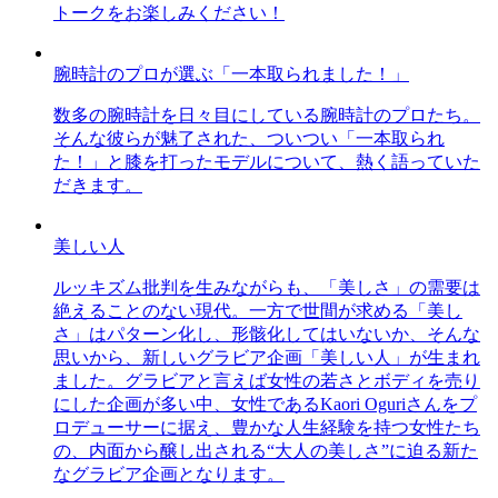
トークをお楽しみください！
腕時計のプロが選ぶ「一本取られました！」
数多の腕時計を日々目にしている腕時計のプロたち。
そんな彼らが魅了された、ついつい「一本取られ
た！」と膝を打ったモデルについて、熱く語っていた
だきます。
美しい人
ルッキズム批判を生みながらも、「美しさ」の需要は
絶えることのない現代。一方で世間が求める「美し
さ」はパターン化し、形骸化してはいないか、そんな
思いから、新しいグラビア企画「美しい人」が生まれ
ました。グラビアと言えば女性の若さとボディを売り
にした企画が多い中、女性であるKaori Oguriさんをプ
ロデューサーに据え、豊かな人生経験を持つ女性たち
の、内面から醸し出される“大人の美しさ”に迫る新た
なグラビア企画となります。