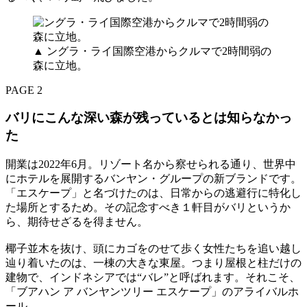
▲ ングラ・ライ国際空港からクルマで2時間弱の
森に立地。
PAGE 2
バリにこんな深い森が残っているとは知らなかっ
た
開業は2022年6月。リゾート名から察せられる通り、世界中
にホテルを展開するバンヤン・グループの新ブランドです。
「エスケープ」と名づけたのは、日常からの逃避行に特化し
た場所とするため。その記念すべき１軒目がバリというか
ら、期待せざるを得ません。
椰子並木を抜け、頭にカゴをのせて歩く女性たちを追い越し
辿り着いたのは、一棟の大きな東屋。つまり屋根と柱だけの
建物で、インドネシアでは“バレ”と呼ばれます。それこそ、
「ブアハン ア バンヤンツリー エスケープ」のアライバルホ
ール。