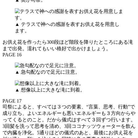
▲ テラスで神への感謝を表すお供え花を用意し
ます。
お供え花を作ったら300段ほど階段を降りたところにある滝
まで出発。濡れてもいい格好で出かけましょう。
PAGE 16
▲ 急勾配なので足元に注意。
▲ 想像以上に大きな滝に到着。
PAGE 17
司祭によると、すべては３つの要素、“言葉、思考、行動”で
成り立ち、よいエネルギーも悪いエネルギーも３方向からや
ってくるとのこと。だから儀式はすべて３回ずつ行います。
3回髪を洗って思考を清め、3回ココナッツウォーターを飲ん
で内臓を浄化。5通りほどの儀式のあと、最後にお供え花を