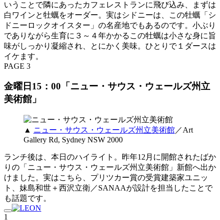
いうことで隣にあったカフェレストランに飛び込み、まずは
白ワインと牡蠣をオーダー。実はシドニーは、この牡蠣「シ
ドニーロックオイスター」の名産地でもあるのです。小ぶり
でありながら生育に３～４年かかるこの牡蠣は小さな身に旨
味がしっかり凝縮され、とにかく美味。ひとりで１ダースは
イケます。
PAGE 3
金曜日15：00「ニュー・サウス・ウェールズ州立
美術館」
▲
ニュー・サウス・ウェールズ州立美術館
／Art
Gallery Rd, Sydney NSW 2000
ランチ後は、本日のハイライト。昨年12月に開館されたばか
りの「ニュー・サウス・ウェールズ州立美術館」新館へ出か
けました。実はこちら、プリツカー賞の受賞建築家ユニッ
ト、妹島和世＋西沢立衛／SANAAが設計を担当したことで
も話題です。
1