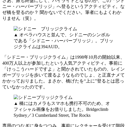
さあ、旅も終盤にして、ハイライトとなるのが、この「シド
ニー・ハーバーブリッジ」へ登るというアクティビティ。な
ぜ橋を登るのか？ 聞かないでください。筆者にもよくわか
りません（笑）。
▲ オペラハウスと並んで、シドニーのシンボル
である「シドニー・ハーバーブリッジ」。ブリッ
ジクライムは394AUD。
「シドニー・ブリッジクライム」は1998年10月の開始以来、
400万人以上が参加したという人気アクティビティ。事前に
「けっこうハードですよ」と聞かされていたものの、レイン
ボーブリッジを歩いて渡るようなものでしょ、と正直ナメて
かかっておりました。まさか、橋げたを“上に”登るとは思っ
ていなかったのです。
▲ 橋にはカメラもスマホも携行不可のため、オ
フィシャル画像をお借りしました。Bridgeclimb
Sydney／3 Cumberland Street, The Rocks
専用のつなぎに身をつつみ、事前にレクチャーを受けて階段