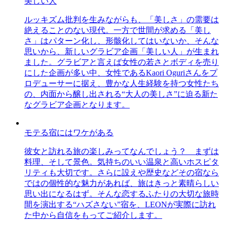
美しい人
ルッキズム批判を生みながらも、「美しさ」の需要は
絶えることのない現代。一方で世間が求める「美し
さ」はパターン化し、形骸化してはいないか、そんな
思いから、新しいグラビア企画「美しい人」が生まれ
ました。グラビアと言えば女性の若さとボディを売り
にした企画が多い中、女性であるKaori Oguriさんをプ
ロデューサーに据え、豊かな人生経験を持つ女性たち
の、内面から醸し出される“大人の美しさ”に迫る新た
なグラビア企画となります。
モテる宿にはワケがある
彼女と訪れる旅の楽しみってなんでしょう？ まずは
料理、そして景色。気持ちのいい温泉と高いホスピタ
リティも大切です。さらに設えや歴史などその宿なら
ではの個性的な魅力があれば、旅はきっと素晴らしい
思い出になるはず。そんな恋するふたりの大切な旅時
間を演出する“ハズさない”宿を、LEONが実際に訪れ
た中から自信をもってご紹介します。