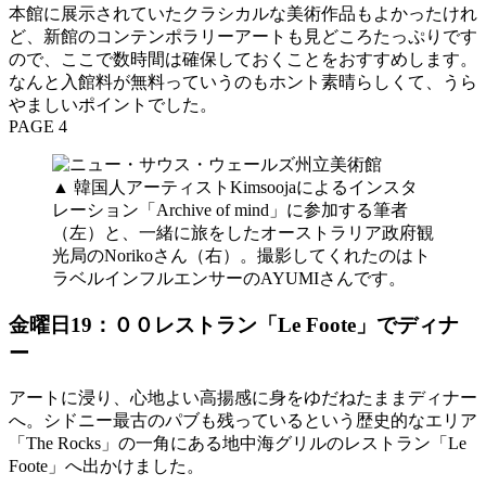
本館に展示されていたクラシカルな美術作品もよかったけれ
ど、新館のコンテンポラリーアートも見どころたっぷりです
ので、ここで数時間は確保しておくことをおすすめします。
なんと入館料が無料っていうのもホント素晴らしくて、うら
やましいポイントでした。
PAGE 4
▲ 韓国人アーティストKimsoojaによるインスタ
レーション「Archive of mind」に参加する筆者
（左）と、一緒に旅をしたオーストラリア政府観
光局のNorikoさん（右）。撮影してくれたのはト
ラベルインフルエンサーのAYUMIさんです。
金曜日19：００レストラン「Le Foote」でディナ
ー
アートに浸り、心地よい高揚感に身をゆだねたままディナー
へ。シドニー最古のパブも残っているという歴史的なエリア
「The Rocks」の一角にある地中海グリルのレストラン「Le
Foote」へ出かけました。