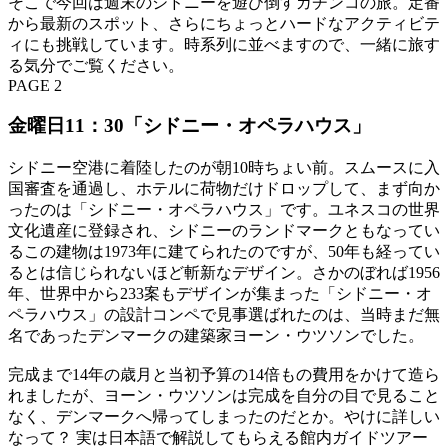
そこで今回は週末のシドニーを遊び倒すガチンコの旅。定番
から最新のスポット、さらにちょっとハードなアクティビテ
ィにも挑戦しています。時系列に並べますので、一緒に旅す
る気分でご覧ください。
PAGE 2
金曜日11：30「シドニー・オペラハウス」
シドニー空港に着陸したのが朝10時ちょい前。スムースに入
国審査を通過し、ホテルに荷物だけドロップして、まず向か
ったのは「シドニー・オペラハウス」です。ユネスコの世界
文化遺産に登録され、シドニーのランドマークともなってい
るこの建物は1973年に建てられたのですが、50年も経ってい
るとは信じられないほど斬新なデザイン。さかのぼれば1956
年、世界中から233案もデザインが集まった「シドニー・オ
ペラハウス」の設計コンペで見事選ばれたのは、当時まだ無
名であったデンマークの建築家ヨーン・ウツソンでした。
完成まで14年の歳月と当初予算の14倍もの費用をかけて造ら
れましたが、ヨーン・ウツソンは完成を自分の目で見ること
なく、デンマークへ帰ってしまったのだとか。やけに詳しい
なって？ 実は日本語で解説してもらえる館内ガイドツアー