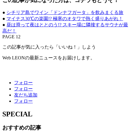
この記事が気になった方は、コチラもどうぞ！
●
シチリア島でワイン「ドンナフガータ」を飲みまくる旅
●
マイナス30℃の楽園!? 極寒のオタワで熱く盛りあがれ！
●
昼は滑って夜はととのう!? スキー場に隣接するサウナが最
高だ！
PAGE 12
この記事が気に入ったら「いいね！」しよう
Web LEONの最新ニュースをお届けします。
フォロー
フォロー
友だち追加
フォロー
SPECIAL
おすすめの記事