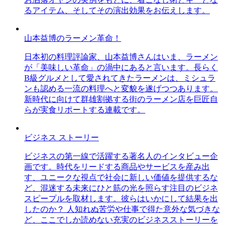
るアイテム、そしてその演出効果をお伝えします。
山本益博のラーメン革命！
日本初の料理評論家、山本益博さんはいま、ラーメン
が「美味しい革命」の渦中にあると言います。長らく
B級グルメとして愛されてきたラーメンは、ミシュラ
ンも認める一流の料理へと変貌を遂げつつあります。
新時代に向けて群雄割拠する街のラーメン店を巨匠自
らが実食リポートする連載です。
ビジネス ストーリー
ビジネスの第一線で活躍する著名人のインタビュー企
画です。時代をリードする商品やサービスを産み出
す、ユニークな視点で社会に新しい価値を提供するな
ど、混迷する未来にひと筋の光を照らす注目のビジネ
スピープルを取材します。彼らはいかにして結果を出
したのか？ 人知れぬ苦労や仕事で得た意外な気づきな
ど、ここでしか読めない充実のビジネスストーリーを