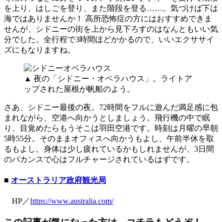
を上り、はしごを登り、また階段を登る……。気づけば下は
海ではありませんか！ 高所恐怖症の方にはおすすめできま
せんが、シドニーの街を上から見下ろすのはなんともいい気
分でした。全行程で3時間ほどかかるので、いいエクササイ
ズにもなりますね。
▲ 夜の「シドニー・オペラハウス」。ライトア
ップされた屋根が帆船のよう。
さあ、シドニー最後の夜。72時間をフルに遊んだ満足感に包
まれながら、空港へ向かうとしましょう。飛行機の中で眠
り、目覚めたらもうそこは羽田空港です。時刻は月曜の早朝
5時55分。そのままオフィスへ向かうもよし、午前半休を取
るもよし。身体は少し疲れているかもしれませんが、3日間
のバカンスで心はフルチャージされているはずです。
■
オーストラリア政府観光局
HP／
https://www.australia.com/