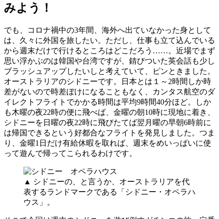
みよう！
でも、コロナ禍中の3年間、海外へ出ていなかった身として
は、久々に外国を旅したい。ただし、仕事も立て込んでいる
から週末だけで行けるところはどこだろう……。近場でまず
思い浮かぶのは韓国や台湾ですが、錆びついた英会話も少し
ブラッシュアップしたいしと考えていて、ピンときました。
オーストラリアのシドニーです。日本とは１～2時間しか時
差がないので時差ぼけになることもなく、カンタス航空のダ
イレクトフライトでかかる時間は平均9時間40分ほど。しか
も木曜の夜22時の便に飛べば、金曜の朝10時に現地に着き、
シドニーを日曜の夜22時に飛びたてば翌月曜の早朝6時前に
は帰国できるという好都合なフライトを発見しました。つま
り、金曜1日だけ有給休暇を取れば、週末をめいっぱいに使
って遊んで帰ってこられるわけです。
▲ シドニーの、と言うか、オーストラリアを代
表するランドマークである「シドニー・オペラハ
ウス」。