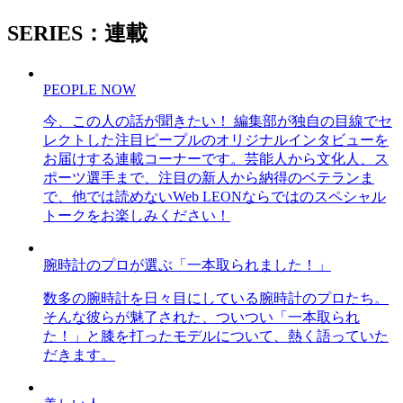
SERIES：連載
PEOPLE NOW
今、この人の話が聞きたい！ 編集部が独自の目線でセ
レクトした注目ピープルのオリジナルインタビューを
お届けする連載コーナーです。芸能人から文化人、ス
ポーツ選手まで、注目の新人から納得のベテランま
で、他では読めないWeb LEONならではのスペシャル
トークをお楽しみください！
腕時計のプロが選ぶ「一本取られました！」
数多の腕時計を日々目にしている腕時計のプロたち。
そんな彼らが魅了された、ついつい「一本取られ
た！」と膝を打ったモデルについて、熱く語っていた
だきます。