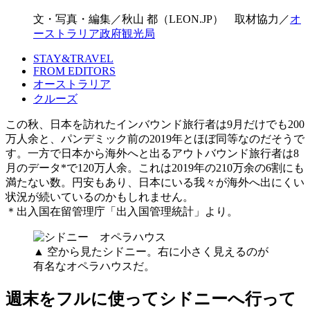
文・写真・編集／秋山 都（LEON.JP） 取材協力／
オ
ーストラリア政府観光局
STAY&TRAVEL
FROM EDITORS
オーストラリア
クルーズ
この秋、日本を訪れたインバウンド旅行者は9月だけでも200
万人余と、パンデミック前の2019年とほぼ同等なのだそうで
す。一方で日本から海外へと出るアウトバウンド旅行者は8
月のデータ*で120万人余。これは2019年の210万余の6割にも
満たない数。円安もあり、日本にいる我々が海外へ出にくい
状況が続いているのかもしれません。
＊出入国在留管理庁「出入国管理統計」より。
▲ 空から見たシドニー。右に小さく見えるのが
有名なオペラハウスだ。
週末をフルに使ってシドニーへ行って