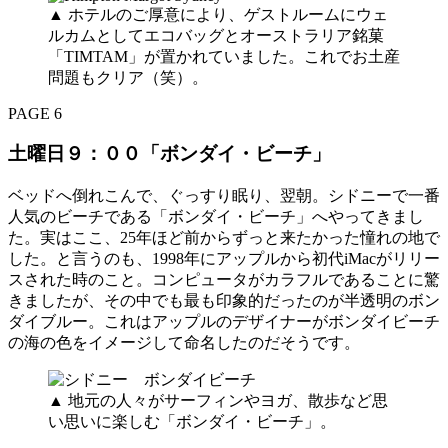
▲ ホテルのご厚意により、ゲストルームにウェ
ルカムとしてエコバッグとオーストラリア銘菓
「TIMTAM」が置かれていました。これでお土産
問題もクリア（笑）。
PAGE 6
土曜日９：００「ボンダイ・ビーチ」
ベッドへ倒れこんで、ぐっすり眠り、翌朝。シドニーで一番
人気のビーチである「ボンダイ・ビーチ」へやってきまし
た。実はここ、25年ほど前からずっと来たかった憧れの地で
した。と言うのも、1998年にアップルから初代iMacがリリー
スされた時のこと。コンピュータがカラフルであることに驚
きましたが、その中でも最も印象的だったのが半透明のボン
ダイブルー。これはアップルのデザイナーがボンダイビーチ
の海の色をイメージして命名したのだそうです。
▲ 地元の人々がサーフィンやヨガ、散歩など思
い思いに楽しむ「ボンダイ・ビーチ」。