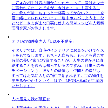
「好きな相手は胃の腑からつかめ」って、昔はオンナ
に言われてたことですが、今はオトコにも言えるこ
と。飲んだ後「ちょっと一杯寄ってかない？」、「今
度一緒にアレ作らない？」「週末ホムパしようよ」な
どなど、さまざまな口実に使える簡単レシピを人気料
理研究家がお教えします。
オヤジの物件案内人「LEON不動産」
イタリアでは、自宅やインテリアにお金をかけてゲス
トをもてなします。もちろん自らも。もっとも過ごす
時間の長い”家”に投資することが、人生の豊かさに直
結することを彼らは知っているのですね。仕事へのモ
チベーションも、彼女との愛情も、仲間との遊びも、
すべてはお気に入りの”家”で育まれます。世の物件を
モテるか否か！という目線で、LEON不動産がご案内
いたします。
人の服見て我が服直せ
お洒落オヤジの実例をもとに、着こなし術とキーとな