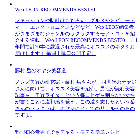
Web LEON RECOMMENDS BEST30
ファッションや時計はもちろん、グルメからビューテ
ィー、エレクトロニクスなどなど、Web LEON編集者
がさまざまなジャンルのワクワクするモノ・コトを紹
介する連載「Web LEON RECOMMENDS BEST30」。1
年間で計30本に厳選された最高にオススメのネタをお
届けします！ 毎週土曜日公開予定。
藤村 岳のオヤジ美容道
メンズ美容の研究家・藤村 岳さんが、同世代のオヤジ
さんに向けて、オススメ美容を紹介。男性が読む美容
記事を、美容ライターという毎日ヒゲを剃らない女性
が書くことに違和感を覚え、この道を志したという岳
さんのセレクトは、オヤジにとってのリアルそのもの
ですよ。
料理初心者男子でもデキる・モテる簡単レシピ