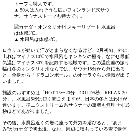
▲ 50人は入れそうな広いフィンランド式サウ
ナ。サウナストーブも特大です。
▲ 水風呂は体感3℃。
ロウリュが効いて汗がとまらなくなるけど、2月初旬、外に
出ればマイナス10℃で水風呂もキンキンの極冷。なにせ最低
気温はマイナス30℃を記録する地域です。この温度差の振り
幅は冬のオンタリオ州ならでは。サウナ15分から外に出る
と、全身から『ドラゴンボール』のオーラぐらい湯気が出て
いました。
施設のおすすめは「HOT 15〜20分、COLD5秒、RELAX 20
分」。水風呂5秒は短く聞こえますが、日本の冬とはわけが
違います。準エクストリーム系サウナーの筆者も無理せず15
秒ほどであがりました。
その後、水風呂近くの岩に座って外気を浴びると、“あま
み”がカナダで初出没。なお、周辺に積もっている雪で身体