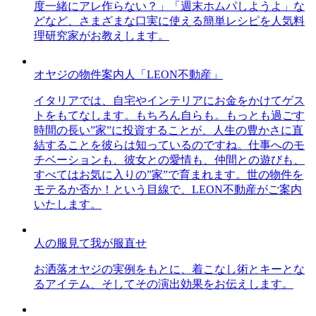
度一緒にアレ作らない？」「週末ホムパしようよ」な
どなど、さまざまな口実に使える簡単レシピを人気料
理研究家がお教えします。
オヤジの物件案内人「LEON不動産」
イタリアでは、自宅やインテリアにお金をかけてゲス
トをもてなします。もちろん自らも。もっとも過ごす
時間の長い”家”に投資することが、人生の豊かさに直
結することを彼らは知っているのですね。仕事へのモ
チベーションも、彼女との愛情も、仲間との遊びも、
すべてはお気に入りの”家”で育まれます。世の物件を
モテるか否か！という目線で、LEON不動産がご案内
いたします。
人の服見て我が服直せ
お洒落オヤジの実例をもとに、着こなし術とキーとな
るアイテム、そしてその演出効果をお伝えします。