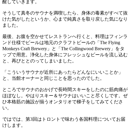
醒していきます。
そうして真冬のサウナを満喫したら、身体の毒素がすべて抜
けた気がしたというか、心まで純真さを取り戻した気になり
ました。
最後、お腹を空かせてレストランへ行くと、料理はフィンラ
ンド仕様でビールは地元のクラフトビールの「The Flying
Monkeys Craft Brewery」と「The Collingwood Brewery」をタ
ップで用意。浄化した身体にフレッシュなビールを流し込む
と、再びととのってしまいました。
「こういうサウナが近所にあったらどんなにいいことか」
と、当館オーナーと同じことを思ったのでした。
ところでサウナのおかげで長時間スキーをしたのに筋肉痛が
ほぼなし。やはりスキー＆サウナはいいこと尽くしです。ぜ
ひ本格筋の施設が揃うオンタリオで梯子をしてみてくださ
い。
ではでは、第3回はトロントで味わう各国料理についてお届
けします。