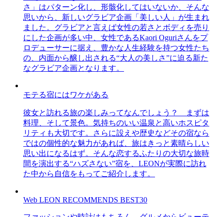
さ」はパターン化し、形骸化してはいないか、そんな
思いから、新しいグラビア企画「美しい人」が生まれ
ました。グラビアと言えば女性の若さとボディを売り
にした企画が多い中、女性であるKaori Oguriさんをプ
ロデューサーに据え、豊かな人生経験を持つ女性たち
の、内面から醸し出される“大人の美しさ”に迫る新た
なグラビア企画となります。
モテる宿にはワケがある
彼女と訪れる旅の楽しみってなんでしょう？ まずは
料理、そして景色。気持ちのいい温泉と高いホスピタ
リティも大切です。さらに設えや歴史などその宿なら
ではの個性的な魅力があれば、旅はきっと素晴らしい
思い出になるはず。そんな恋するふたりの大切な旅時
間を演出する“ハズさない”宿を、LEONが実際に訪れ
た中から自信をもってご紹介します。
Web LEON RECOMMENDS BEST30
ファッションや時計はもちろん、グルメからビューテ