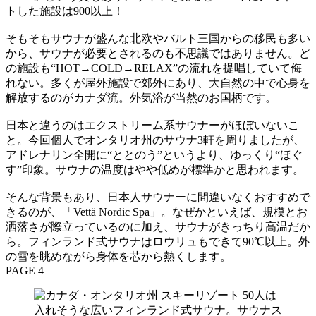
トした施設は900以上！
そもそもサウナが盛んな北欧やバルト三国からの移民も多い
から、サウナが必要とされるのも不思議ではありません。ど
の施設も“HOT→COLD→RELAX”の流れを提唱していて侮
れない。多くが屋外施設で郊外にあり、大自然の中で心身を
解放するのがカナダ流。外気浴が当然のお国柄です。
日本と違うのはエクストリーム系サウナーがほぼいないこ
と。今回個人でオンタリオ州のサウナ3軒を周りましたが、
アドレナリン全開に“ととのう”というより、ゆっくり“ほぐ
す”印象。サウナの温度はやや低めが標準かと思われます。
そんな背景もあり、日本人サウナーに間違いなくおすすめで
きるのが、「Vettä Nordic Spa」。なぜかといえば、規模とお
洒落さが際立っているのに加え、サウナがきっちり高温だか
ら。フィンランド式サウナはロウリュもできて90℃以上。外
の雪を眺めながら身体を芯から熱くします。
PAGE 4