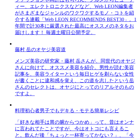
ィー、エレクトロニクスなどなど、Web LEON編集者
がさまざまなジャンルのワクワクするモノ・コトを紹
介する連載「Web LEON RECOMMENDS BEST30」。1
年間で計30本に厳選された最高にオススメのネタをお
届けします！ 毎週土曜日公開予定。
藤村 岳のオヤジ美容道
メンズ美容の研究家・藤村 岳さんが、同世代のオヤジ
さんに向けて、オススメ美容を紹介。男性が読む美容
記事を、美容ライターという毎日ヒゲを剃らない女性
が書くことに違和感を覚え、この道を志したという岳
さんのセレクトは、オヤジにとってのリアルそのもの
ですよ。
料理初心者男子でもデキる・モテる簡単レシピ
「好きな相手は胃の腑からつかめ」って、昔はオンナ
に言われてたことですが、今はオトコにも言えるこ
と。飲んだ後「ちょっと一杯寄ってかない？」、「今