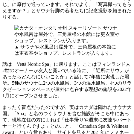
じ」に原付で通っています。それでよく、「写真撮ってもら
えますか？」とサウナ行脚の若者たちに記念撮影を頼まれた
りする。
▲ サウナや水風呂は屋外で、三角屋根の本館に
は更衣室やショップ、レストランが入ります。
話は「Vettä Nordic Spa」に戻ります。ここはフィンランド人
2世のオーナーが友人と寛いでいる時に、「近所にサウナが
あったらどんなにいいことか」と話して7年後に実現した場
所。5種のサウナに2つの水風呂、3つの温水風呂、4つのリラ
クゼーションスペースが屋外に点在する理想の施設を2022年
1月にオープンさせました。
まったく盲点だったのですが、実はカナダは隠れたサウナ大
国。「Spa」と名のつくサウナを含む施設がそこら中にあっ
て、現地在住の方によれば「仕事帰りや週末に友達やパート
ナーと行くんですよ」とのこと。「Canadian Spa & Wellness
award」という賞もあり、サイトを見ると2021年にノミネー