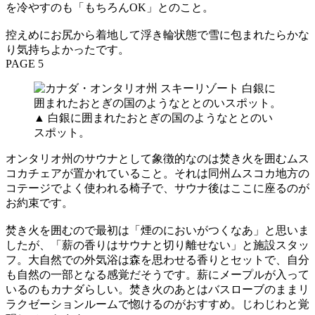
を冷やすのも「もちろんOK」とのこと。
控えめにお尻から着地して浮き輪状態で雪に包まれたらかな
り気持ちよかったです。
PAGE 5
▲ 白銀に囲まれたおとぎの国のようなととのい
スポット。
オンタリオ州のサウナとして象徴的なのは焚き火を囲むムス
コカチェアが置かれていること。それは同州ムスコカ地方の
コテージでよく使われる椅子で、サウナ後はここに座るのが
お約束です。
焚き火を囲むので最初は「煙のにおいがつくなあ」と思いま
したが、「薪の香りはサウナと切り離せない」と施設スタッ
フ。大自然での外気浴は森を思わせる香りとセットで、自分
も自然の一部となる感覚だそうです。薪にメープルが入って
いるのもカナダらしい。焚き火のあとはバスローブのままリ
ラクゼーションルームで惚けるのがおすすめ。じわじわと覚