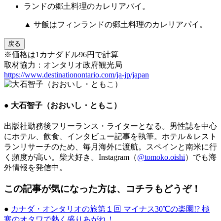
▲ サ飯はフィンランドの郷土料理のカレリアパイ。
戻る
※価格は1カナダドル96円で計算
取材協力：オンタリオ政府観光局
https://www.destinationontario.com/ja-jp/japan
● 大石智子（おおいし・ともこ）
出版社勤務後フリーランス・ライターとなる。男性誌を中心
にホテル、飲食、インタビュー記事を執筆。ホテル＆レスト
ランリサーチのため、毎月海外に渡航。スペインと南米に行
く頻度が高い。柴犬好き。Instagram（
@tomoko.oishi
）でも海
外情報を発信中。
この記事が気になった方は、コチラもどうぞ！
●
カナダ・オンタリオの旅第１回 マイナス30℃の楽園!? 極
寒のオタワで熱く盛りあがれ！