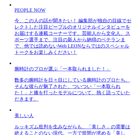
PEOPLE NOW
今、この人の話が聞きたい！ 編集部が独自の目線でセ
レクトした注目ピープルのオリジナルインタビューを
お届けする連載コーナーです。芸能人から文化人、ス
ポーツ選手まで、注目の新人から納得のベテランま
で、他では読めないWeb LEONならではのスペシャル
トークをお楽しみください！
腕時計のプロが選ぶ「一本取られました！」
数多の腕時計を日々目にしている腕時計のプロたち。
そんな彼らが魅了された、ついつい「一本取られ
た！」と膝を打ったモデルについて、熱く語っていた
だきます。
美しい人
ルッキズム批判を生みながらも、「美しさ」の需要は
絶えることのない現代。一方で世間が求める「美し