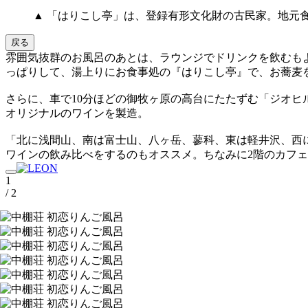
▲ 「はりこし亭」は、登録有形文化財の古民家。地元食
戻る
雰囲気抜群のお風呂のあとは、ラウンジでドリンクを飲むも
っぱりして、湯上りにお食事処の『はりこし亭』で、お蕎麦
さらに、車で10分ほどの御牧ヶ原の高台にたたずむ「ジオヒ
オリジナルのワインを製造。
「北に浅間山、南は富士山、八ヶ岳、蓼科、東は軽井沢、西に
ワインの飲み比べをするのもオススメ。ちなみに2階のカフ
1
/ 2