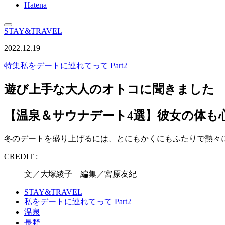
Hatena
STAY&TRAVEL
2022.12.19
特集
私をデートに連れてって Part2
遊び上手な大人のオトコに聞きました
【温泉＆サウナデート4選】彼女の体も
冬のデートを盛り上げるには、とにもかくにもふたりで熱々
CREDIT :
文／大塚綾子 編集／宮原友紀
STAY&TRAVEL
私をデートに連れてって Part2
温泉
長野