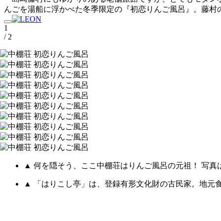
んごを湯船に浮かべた冬季限定の『初恋りんご風呂』。藤村
1
/ 2
▲ 何を隠そう、ここ中棚荘はりんご風呂の元祖！ 写真
▲ 「はりこし亭」は、登録有形文化財の古民家。地元食