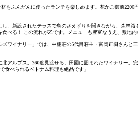
材をふんだんに使ったランチを楽しめます。花かご御前2200
よし。新設されたテラスで鳥のさえずりを聞きながら、森林浴
を食べる！ この流れが乙です。メニューも豊富なうえ、敷地内
ルズワイナリー」では、中棚荘の5代目荘主・富岡正樹さんと
北アルプス。360度見渡せる、田園に囲まれたワイナリー。
ェで食べられるベトナム料理も絶品です」