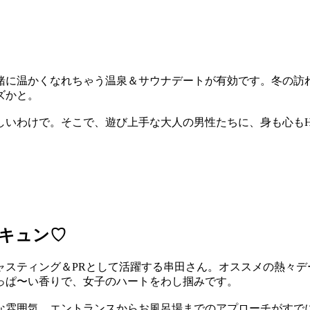
緒に温かくなれちゃう温泉＆サウナデートが有効です。冬の訪
ズかと。
しいわけで。そこで、遊び上手な大人の男性たちに、身も心もH
キュン♡
ャスティング＆PRとして活躍する串田さん。オススメの熱々デ
っぱ〜い香りで、女子のハートをわし掴みです。
な雰囲気。エントランスからお風呂場までのアプローチがすでに