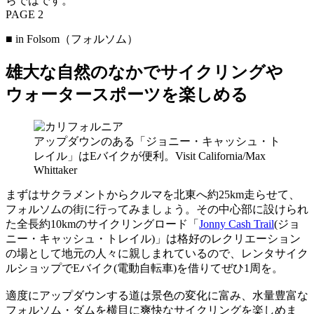
らではです。
PAGE 2
■ in Folsom（フォルソム）
雄大な自然のなかでサイクリングや
ウォータースポーツを楽しめる
アップダウンのある「ジョニー・キャッシュ・ト
レイル」はEバイクが便利。Visit California/Max
Whittaker
まずはサクラメントからクルマを北東へ約25km走らせて、
フォルソムの街に行ってみましょう。その中心部に設けられ
た全長約10kmのサイクリングロード「
Jonny Cash Trail
(ジョ
ニー・キャッシュ・トレイル)」は格好のレクリエーション
の場として地元の人々に親しまれているので、レンタサイク
ルショップでEバイク(電動自転車)を借りてぜひ1周を。
適度にアップダウンする道は景色の変化に富み、水量豊富な
フォルソム・ダムを横目に爽快なサイクリングを楽しめま