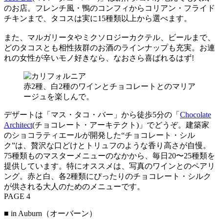
のお店。フレンチ風・鴨のコンフィからコリアン・フライド
チキンまで、タコスは実に15種類以上から選べます。
また、マルガリータやミクソロジーカクテル、ビールまで、
どのタコスとも相性抜群のお酒のラインナップも充実。お連
れの女性が辛いモノ好きなら、なおさら喜ばれるはず!
赤2種、白2種のワインとチョコレートとのマリア
ージュを楽しんで。
デザートは「マス・タコ・バー」から徒歩5分の「
Chocolate
Architect
(チョコレート・アーキテクト)」でどうぞ。建築家
のショコラティエールが開発した“チョコレート・シル
ク”は、贅沢な口どけとトリュフのような香り高さが自慢。
75種類ものマスターメニューのなかから、毎日20〜25種類を
提供しています。特にオススメは、写真のワインとのペアリ
ング。赤と白、各2種類にぴったりのチョコレート・シルク
が供される大人のためのメニューです。
PAGE 4
■ in Auburn（オーバーン）