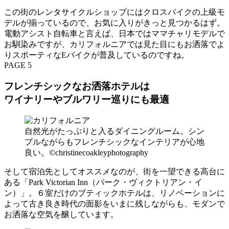
この街のレンタサイクルショップにはクロスバイクの上級モ
デルが揃っているので、お気に入りがきっと見つかるはず。
電動アシスト自転車と言えば、日本ではママチャリモデルで
お馴染みですが、カリフォルニアでは見た目にもお洒落でよ
りスポーティなEバイクが普及しているのですね。
PAGE 5
フレンチシックなお洒落ホテルは
ワイナリーやブルワリー巡りにも最適
自然光がたっぷりと入るダイニングルーム。シン
プルながらもフレンチシックなインテリアが心地
良い。©︎christinecoakleyphotography
そして宿泊先としてオススメなのが、街を一望できる高台に
ある「Park Victorian Inn（パーク・ヴィクトリアン・イ
ン）」。６室だけのブティックホテルは、リノベーションに
よって古き良き時代の面影をいまに残しながらも、モダンで
お洒落な空気を醸しています。