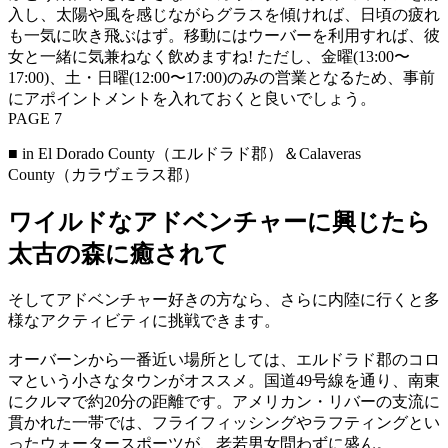
入し、太陽や風を感じながらグラスを傾ければ、日頃の疲れ
も一気に吹き飛ぶはず。移動にはウーバーを利用すれば、彼
女と一緒に気兼ねなく飲めますね! ただし、金曜(13:00〜
17:00)、土・日曜(12:00〜17:00)のみの営業となるため、事前
にアポイントメントを入れておくと良いでしょう。
PAGE 7
■ in El Dorado County（エルドラド郡）＆Calaveras
County（カラヴェラス郡）
ワイルドなアドベンチャーに興じたら
太古の森に癒されて
そしてアドベンチャー好きの方なら、さらに内陸に行くと多
様なアクティビティに挑戦できます。
オーバーンから一番近い場所としては、エルドラド郡のコロ
マという小さなタウンがオススメ。国道49号線を通り、南東
にクルマで約20分の距離です。アメリカン・リバーの支流に
貫かれた一帯では、フライフィッシングやラフティングとい
ったウォータースポーツが、老若男女問わずに盛ん。