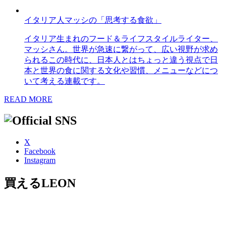
イタリア人マッシの「思考する食欲」
イタリア生まれのフード＆ライフスタイルライター、
マッシさん。世界が急速に繋がって、広い視野が求め
られるこの時代に、日本人とはちょっと違う視点で日
本と世界の食に関する文化や習慣、メニューなどにつ
いて考える連載です。
READ MORE
X
Facebook
Instagram
買えるLEON