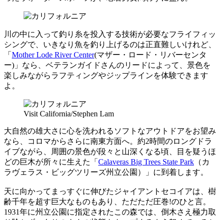
川の中に入って釣り糸を投入する技術が必要なフライフィッ
シングで、いきなり魚を釣り上げるのは正直難しいけれど、
「
Mother Lode River Center
(マザー・ロード・リバーセンタ
ー)」なら、ベテランガイドさんのリードによって、景色を
楽しみながらラフティングやジップラインを体験できます
よ。
Visit California/Stephen Lam
大自然の雄大さに心を洗われるソフトなアウトドアをお望み
なら、コロマからさらに南東方面へ。約2時間のロングドラ
イブながら、周囲の景色が段々と山深くなる頃、目を疑うほ
どの巨木が所々に生えた「
Calaveras Big Trees State Park
（カ
ラヴェラス・ビッグツリーズ州立公園）」に到着します。
天に向かってまっすぐに伸びたジャイアントセコイアは、樹
齢千年を超す巨大なものもあり、ただただ圧巻!のひと言。
1931年に州立公園に指定されたこの森では、倒木さえ極力取