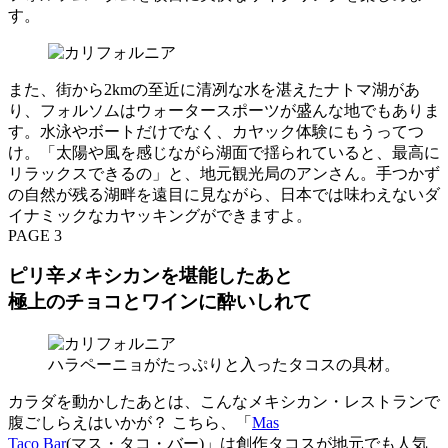
す。
また、街から2kmの至近に清冽な水を湛えたナトマ湖があ
り、フォルソムはウォータースポーツが盛んな地でもありま
す。水泳やボートだけでなく、カヤック体験にもうってつ
け。「太陽や風を感じながら湖面で揺られていると、最高に
リラックスできるの」と、地元観光局のアンさん。手つかず
の自然が残る湖畔を遠目に見ながら、日本では味わえないダ
イナミックなカヤッキングができますよ。
PAGE 3
ピリ辛メキシカンを堪能したあと
極上のチョコとワインに酔いしれて
ハラペーニョがたっぷりと入ったタコスの具材。
カラダを動かしたあとは、こんなメキシカン・レストランで
腹ごしらえはいかが？ こちら、「
Mas
Taco Bar
(マス・タコ・バー)」は創作タコスが地元でも人気