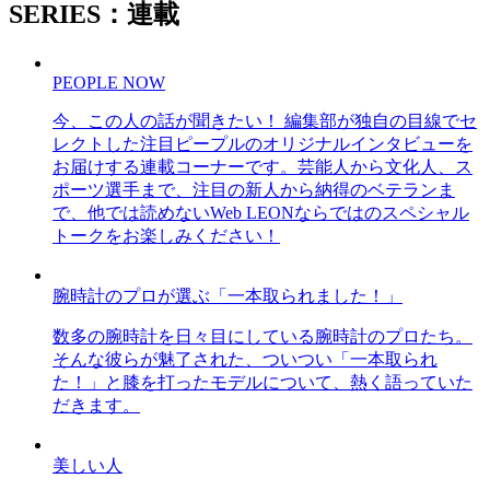
SERIES：連載
PEOPLE NOW
今、この人の話が聞きたい！ 編集部が独自の目線でセ
レクトした注目ピープルのオリジナルインタビューを
お届けする連載コーナーです。芸能人から文化人、ス
ポーツ選手まで、注目の新人から納得のベテランま
で、他では読めないWeb LEONならではのスペシャル
トークをお楽しみください！
腕時計のプロが選ぶ「一本取られました！」
数多の腕時計を日々目にしている腕時計のプロたち。
そんな彼らが魅了された、ついつい「一本取られ
た！」と膝を打ったモデルについて、熱く語っていた
だきます。
美しい人