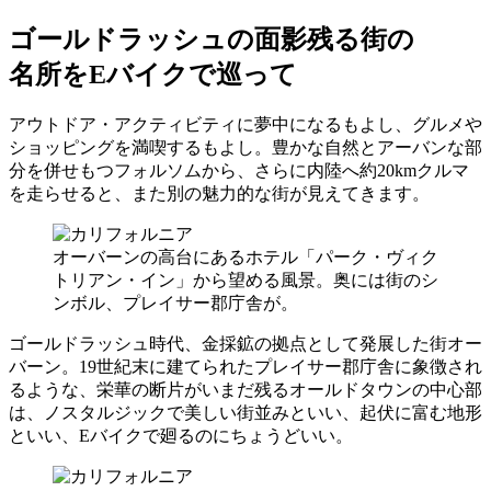
ゴールドラッシュの面影残る街の
名所をEバイクで巡って
アウトドア・アクティビティに夢中になるもよし、グルメや
ショッピングを満喫するもよし。豊かな自然とアーバンな部
分を併せもつフォルソムから、さらに内陸へ約20kmクルマ
を走らせると、また別の魅力的な街が見えてきます。
オーバーンの高台にあるホテル「パーク・ヴィク
トリアン・イン」から望める風景。奥には街のシ
ンボル、プレイサー郡庁舎が。
ゴールドラッシュ時代、金採鉱の拠点として発展した街オー
バーン。19世紀末に建てられたプレイサー郡庁舎に象徴され
るような、栄華の断片がいまだ残るオールドタウンの中心部
は、ノスタルジックで美しい街並みといい、起伏に富む地形
といい、Eバイクで廻るのにちょうどいい。