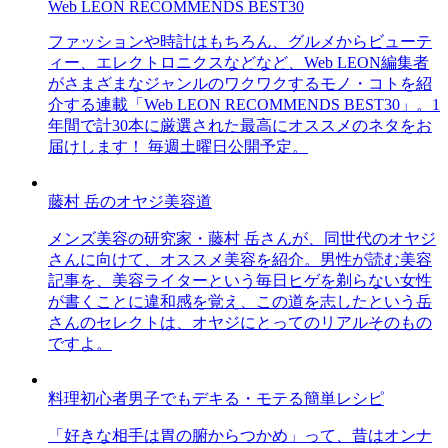
Web LEON RECOMMENDS BEST30
ファッションや時計はもちろん、グルメからビューテ
ィー、エレクトロニクスなどなど、Web LEON編集者
がさまざまなジャンルのワクワクするモノ・コトを紹
介する連載「Web LEON RECOMMENDS BEST30」。1
年間で計30本に厳選された最高にオススメのネタをお
届けします！ 毎週土曜日公開予定。
藤村 岳のオヤジ美容道
メンズ美容の研究家・藤村 岳さんが、同世代のオヤジ
さんに向けて、オススメ美容を紹介。男性が読む美容
記事を、美容ライターという毎日ヒゲを剃らない女性
が書くことに違和感を覚え、この道を志したという岳
さんのセレクトは、オヤジにとってのリアルそのもの
ですよ。
料理初心者男子でもデキる・モテる簡単レシピ
「好きな相手は胃の腑からつかめ」って、昔はオンナ