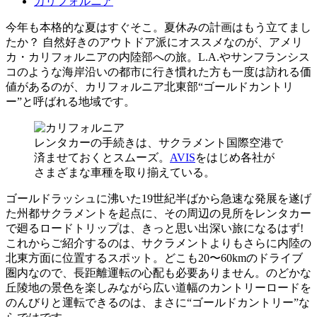
カリフォルニア
今年も本格的な夏はすぐそこ。夏休みの計画はもう立てまし
たか？ 自然好きのアウトドア派にオススメなのが、アメリ
カ・カリフォルニアの内陸部への旅。L.A.やサンフランシス
コのような海岸沿いの都市に行き慣れた方も一度は訪れる価
値があるのが、カリフォルニア北東部“ゴールドカントリ
ー”と呼ばれる地域です。
レンタカーの手続きは、サクラメント国際空港で
済ませておくとスムーズ。
AVIS
をはじめ各社が
さまざまな車種を取り揃えている。
ゴールドラッシュに沸いた19世紀半ばから急速な発展を遂げ
た州都サクラメントを起点に、その周辺の見所をレンタカー
で廻るロードトリップは、きっと思い出深い旅になるはず!
これからご紹介するのは、サクラメントよりもさらに内陸の
北東方面に位置するスポット。どこも20〜60kmのドライブ
圏内なので、長距離運転の心配も必要ありません。のどかな
丘陵地の景色を楽しみながら広い道幅のカントリーロードを
のんびりと運転できるのは、まさに“ゴールドカントリー”な