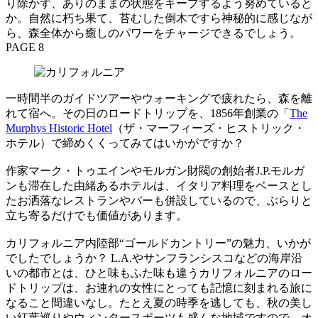
り除かず、ありのままの状態をキープするよう努めていると
か。自然に朽ち果て、苔むした倒木ですら神秘的に感じなが
ら、森全体から癒しのパワーをチャージできるでしょう。
PAGE 8
一時間半のガイドツアーやウォーキングで疲れたら、森を離
れて宿へ。その日のロードトリップを、1856年創業の「
The
Murphys Historic Hotel
（ザ・マーフィーズ・ヒストリック・
ホテル）で締めくくってみてはいかがですか？
作家マーク・トゥエインやモルガン財閥の創始者J.P.モルガ
ンも滞在した由緒あるホテルは、イタリア料理をベースとし
たお洒落なレストランやバーも併設しているので、ぶらりと
立ち寄るだけでも価値があります。
カリフォルニア内陸部“ゴールドカントリー”の魅力、いかが
でしたでしょうか？ L.A.やサンフランシスコなどの海岸沿
いの都市とは、ひと味もふた味も違うカリフォルニアのロー
ドトリップは、お連れの女性にとっても記憶に刻まれる旅に
なること間違いなし。たとえ夏の時季を逃しても、秋の美し
い紅葉巡りやウィンタースポーツも盛んな地域ですので、オ