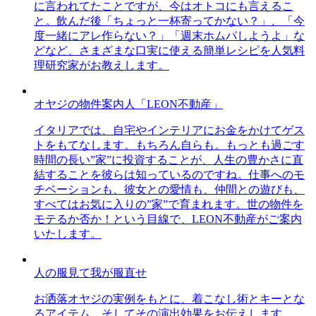
に言われてたことですが、今はオトコにも言えるこ
と。飲んだ後「ちょっと一杯寄ってかない？」、「今
度一緒にアレ作らない？」「週末ホムパしようよ」な
どなど、さまざまな口実に使える簡単レシピを人気料
理研究家がお教えします。
オヤジの物件案内人「LEON不動産」
イタリアでは、自宅やインテリアにお金をかけてゲス
トをもてなします。もちろん自らも。もっとも過ごす
時間の長い”家”に投資することが、人生の豊かさに直
結することを彼らは知っているのですね。仕事へのモ
チベーションも、彼女との愛情も、仲間との遊びも、
すべてはお気に入りの”家”で育まれます。世の物件を
モテるか否か！という目線で、LEON不動産がご案内
いたします。
人の服見て我が服直せ
お洒落オヤジの実例をもとに、着こなし術とキーとな
るアイテム、そしてその演出効果をお伝えします。