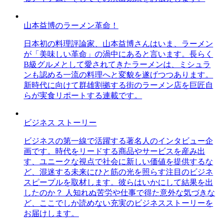
山本益博のラーメン革命！
日本初の料理評論家、山本益博さんはいま、ラーメン
が「美味しい革命」の渦中にあると言います。長らく
B級グルメとして愛されてきたラーメンは、ミシュラ
ンも認める一流の料理へと変貌を遂げつつあります。
新時代に向けて群雄割拠する街のラーメン店を巨匠自
らが実食リポートする連載です。
ビジネス ストーリー
ビジネスの第一線で活躍する著名人のインタビュー企
画です。時代をリードする商品やサービスを産み出
す、ユニークな視点で社会に新しい価値を提供するな
ど、混迷する未来にひと筋の光を照らす注目のビジネ
スピープルを取材します。彼らはいかにして結果を出
したのか？ 人知れぬ苦労や仕事で得た意外な気づきな
ど、ここでしか読めない充実のビジネスストーリーを
お届けします。