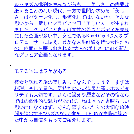
ルッキズム批判を生みながらも、「美しさ」の需要は
絶えることのない現代。一方で世間が求める「美し
さ」はパターン化し、形骸化してはいないか、そんな
思いから、新しいグラビア企画「美しい人」が生まれ
ました。グラビアと言えば女性の若さとボディを売り
にした企画が多い中、女性であるKaori Oguriさんをプ
ロデューサーに据え、豊かな人生経験を持つ女性たち
の、内面から醸し出される“大人の美しさ”に迫る新た
なグラビア企画となります。
モテる宿にはワケがある
彼女と訪れる旅の楽しみってなんでしょう？ まずは
料理、そして景色。気持ちのいい温泉と高いホスピタ
リティも大切です。さらに設えや歴史などその宿なら
ではの個性的な魅力があれば、旅はきっと素晴らしい
思い出になるはず。そんな恋するふたりの大切な旅時
間を演出する“ハズさない”宿を、LEONが実際に訪れ
た中から自信をもってご紹介します。