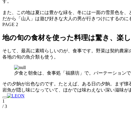
す。
また、この地は夏には豊かな緑を、冬には一面の雪景色を、
だから「山人」は遊び好きな大人の男が行きつけにするのに
PAGE 2
地の旬の食材を使った料理は驚き、楽
そして、最高に素晴らしいのが、食事です。野菜は契約農家
各地の旬の魚介類も使う。
夕食と朝食は、食事処「福膳坊」で。パーテーションで
その夕餉が出色なのです。たとえば、ある日の夕餉。まず懐
岩魚が隠し味になっていて、ほかでは味わえない深い滋味が
1
/ 3