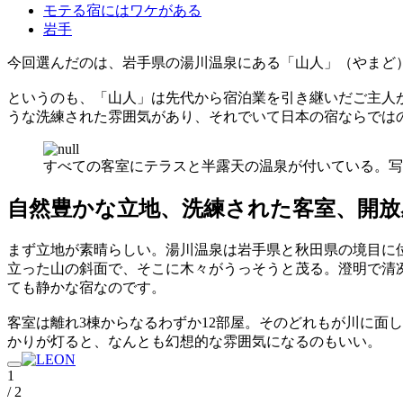
モテる宿にはワケがある
岩手
今回選んだのは、岩手県の湯川温泉にある「山人」（やまど
というのも、「山人」は先代から宿泊業を引き継いだご主人
うな洗練された雰囲気があり、それでいて日本の宿ならでは
すべての客室にテラスと半露天の温泉が付いている。写
自然豊かな立地、洗練された客室、開放
まず立地が素晴らしい。湯川温泉は岩手県と秋田県の境目に
立った山の斜面で、そこに木々がうっそうと茂る。澄明で清
ても静かな宿なのです。
客室は離れ3棟からなるわずか12部屋。そのどれもが川に面
かりが灯ると、なんとも幻想的な雰囲気になるのもいい。
1
/ 2