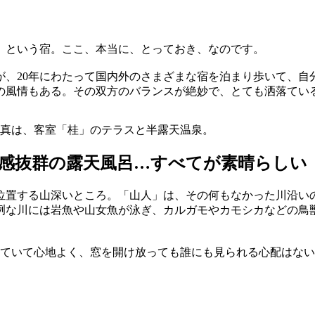
）という宿。ここ、本当に、とっておき、なのです。
が、20年にわたって国内外のさまざまな宿を泊まり歩いて、自
の風情もある。その双方のバランスが絶妙で、とても洒落てい
真は、客室「桂」のテラスと半露天温泉。
感抜群の露天風呂…すべてが素晴らしい
位置する山深いところ。「山人」は、その何もなかった川沿い
冽な川には岩魚や山女魚が泳ぎ、カルガモやカモシカなどの鳥
していて心地よく、窓を開け放っても誰にも見られる心配はな