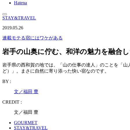
Hatena
STAY&TRAVEL
2019.05.26
連載
モテる宿にはワケがある
岩手の山奥に佇む、和洋の魅力を融合し
岩手県の西和賀の地では、「山の仕事の達人」のことを「山
ど）」。まさに自然に寄り添った快い宿なのです。
BY :
文／福田 豊
CREDIT :
文／福田 豊
GOURMET
STAY&TRAVEL