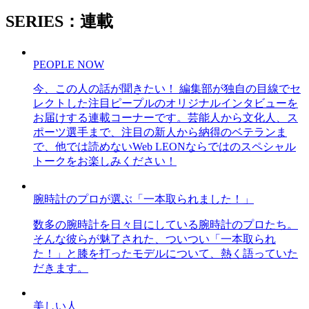
SERIES：連載
PEOPLE NOW
今、この人の話が聞きたい！ 編集部が独自の目線でセ
レクトした注目ピープルのオリジナルインタビューを
お届けする連載コーナーです。芸能人から文化人、ス
ポーツ選手まで、注目の新人から納得のベテランま
で、他では読めないWeb LEONならではのスペシャル
トークをお楽しみください！
腕時計のプロが選ぶ「一本取られました！」
数多の腕時計を日々目にしている腕時計のプロたち。
そんな彼らが魅了された、ついつい「一本取られ
た！」と膝を打ったモデルについて、熱く語っていた
だきます。
美しい人