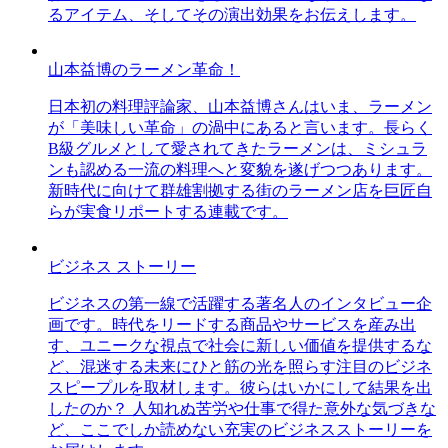
るアイテム、そしてその演出効果をお伝えします。
山本益博のラーメン革命！
日本初の料理評論家、山本益博さんはいま、ラーメン
が「美味しい革命」の渦中にあると言います。長らく
B級グルメとして愛されてきたラーメンは、ミシュラ
ンも認める一流の料理へと変貌を遂げつつあります。
新時代に向けて群雄割拠する街のラーメン店を巨匠自
らが実食リポートする連載です。
ビジネス ストーリー
ビジネスの第一線で活躍する著名人のインタビュー企
画です。時代をリードする商品やサービスを産み出
す、ユニークな視点で社会に新しい価値を提供するな
ど、混迷する未来にひと筋の光を照らす注目のビジネ
スピープルを取材します。彼らはいかにして結果を出
したのか？ 人知れぬ苦労や仕事で得た意外な気づきな
ど、ここでしか読めない充実のビジネスストーリーを