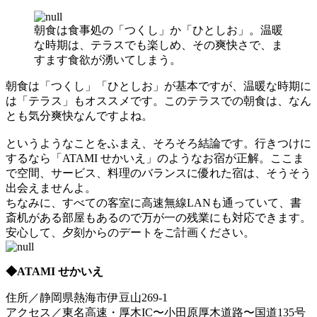
朝食は食事処の「つくし」か「ひとしお」。温暖
な時期は、テラスでも楽しめ、その爽快さで、ま
すます食欲が湧いてしまう。
朝食は「つくし」「ひとしお」が基本ですが、温暖な時期に
は「テラス」もオススメです。このテラスでの朝食は、なん
とも気分爽快なんですよね。
というようなことをふまえ、そろそろ結論です。行きつけに
するなら「ATAMI せかいえ」のようなお宿が正解。ここま
で空間、サービス、料理のバランスに優れた宿は、そうそう
出会えませんよ。
ちなみに、すべての客室に高速無線LANも通っていて、書
斎机がある部屋もあるので万が一の残業にも対応できます。
安心して、夕刻からのデートをご計画ください。
◆ATAMI せかいえ
住所／静岡県熱海市伊豆山269-1
アクセス／東名高速・厚木IC〜小田原厚木道路〜国道135号