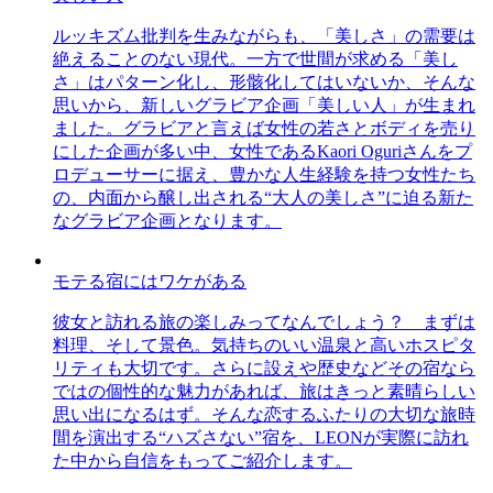
ルッキズム批判を生みながらも、「美しさ」の需要は
絶えることのない現代。一方で世間が求める「美し
さ」はパターン化し、形骸化してはいないか、そんな
思いから、新しいグラビア企画「美しい人」が生まれ
ました。グラビアと言えば女性の若さとボディを売り
にした企画が多い中、女性であるKaori Oguriさんをプ
ロデューサーに据え、豊かな人生経験を持つ女性たち
の、内面から醸し出される“大人の美しさ”に迫る新た
なグラビア企画となります。
モテる宿にはワケがある
彼女と訪れる旅の楽しみってなんでしょう？ まずは
料理、そして景色。気持ちのいい温泉と高いホスピタ
リティも大切です。さらに設えや歴史などその宿なら
ではの個性的な魅力があれば、旅はきっと素晴らしい
思い出になるはず。そんな恋するふたりの大切な旅時
間を演出する“ハズさない”宿を、LEONが実際に訪れ
た中から自信をもってご紹介します。