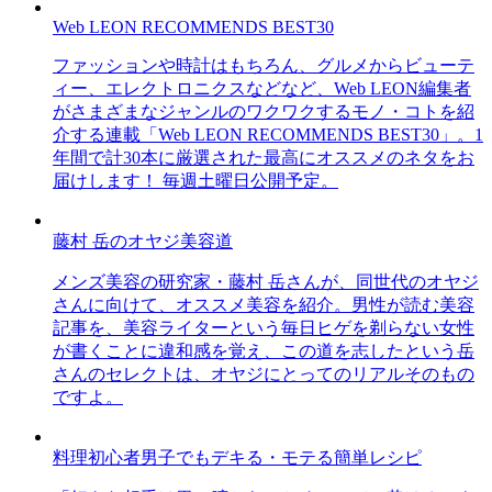
Web LEON RECOMMENDS BEST30
ファッションや時計はもちろん、グルメからビューテ
ィー、エレクトロニクスなどなど、Web LEON編集者
がさまざまなジャンルのワクワクするモノ・コトを紹
介する連載「Web LEON RECOMMENDS BEST30」。1
年間で計30本に厳選された最高にオススメのネタをお
届けします！ 毎週土曜日公開予定。
藤村 岳のオヤジ美容道
メンズ美容の研究家・藤村 岳さんが、同世代のオヤジ
さんに向けて、オススメ美容を紹介。男性が読む美容
記事を、美容ライターという毎日ヒゲを剃らない女性
が書くことに違和感を覚え、この道を志したという岳
さんのセレクトは、オヤジにとってのリアルそのもの
ですよ。
料理初心者男子でもデキる・モテる簡単レシピ