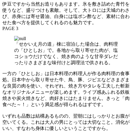
伊豆ですから当然お造りもあります。氷を敷き詰めた青竹を
使うなど、盛りつけも素敵。そして、大トロには天城のわさ
び、赤身には寄せ醤油、白身には塩ポン酢など、素材に合わ
せた食べ方を提供してくれるのも魅力です。
PAGE 3
「せかいえ月の道」棟に宿泊した場合は、肉料理
の「ひとしお」で。各地から取り寄せた肉が、塩
コショウだけでなく、焼き肉のような甘辛ダレだ
ったりさまざまな味付けと調理法で供される。
一方の「ひとしお」は日本料理の料理人が作る肉料理の食事
処。日本中から取り寄せた牛、鳥、豚、ジビエなどさまざま
な良質の肉を使い、それぞれ、焼き方やタレを工夫した斬新
なオリジナルメニューが楽しめます。ライブ感あふれる鉄板
焼きや炭火焼きなど、肉好きにはたまりません。きっと「肉
食べた～！」という満足感が得られるはずです。
いずれも品数は結構あるものの、翌朝にはしっかりとお腹が
空いてくる。これは大人の男にとっては大切なこと。消化が
いい、すなわち身体に優しいということですから。