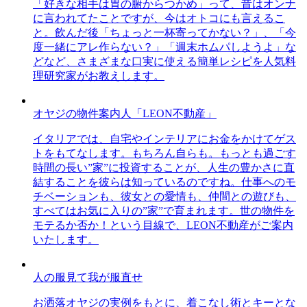
「好きな相手は胃の腑からつかめ」って、昔はオンナ
に言われてたことですが、今はオトコにも言えるこ
と。飲んだ後「ちょっと一杯寄ってかない？」、「今
度一緒にアレ作らない？」「週末ホムパしようよ」な
どなど、さまざまな口実に使える簡単レシピを人気料
理研究家がお教えします。
オヤジの物件案内人「LEON不動産」
イタリアでは、自宅やインテリアにお金をかけてゲス
トをもてなします。もちろん自らも。もっとも過ごす
時間の長い”家”に投資することが、人生の豊かさに直
結することを彼らは知っているのですね。仕事へのモ
チベーションも、彼女との愛情も、仲間との遊びも、
すべてはお気に入りの”家”で育まれます。世の物件を
モテるか否か！という目線で、LEON不動産がご案内
いたします。
人の服見て我が服直せ
お洒落オヤジの実例をもとに、着こなし術とキーとな