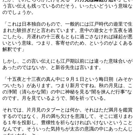
う言い伝えも残っているのだそう。いったいどういう意味な
のでしょうか。
「これは日本独自のもので、一般的には江戸時代の遊里で生
まれた験担ぎだと言われています。意中の遊女と十五夜を過
ごしたら、月遅れの十三夜もともに過ごさなければ縁起が悪
いという意味。つまり、客寄せのため、というのがよくある
解釈です」
しかし、この言い伝えにも江戸期以前には違った意味合いが
あったのではないか、と新谷先生は言います。
「十五夜と十三夜の真ん中に９月１日という晦日朔（みそか
ついたち）があります。つまり新月ですね。秋の月見は、こ
の浄闇（清らかな闇）の中に神秘を見る“闇を挟んだ行事”な
のです。月を見ているようで、闇を祈っている。
それでは、片月見のタブーとは何か。それはただ満月を鑑賞
するのではなく、月の満ち欠けを意識して、そこに巡りまわ
る１年を投影し、豊穣性を祈らなければいけないということ
なんです。そういった気持ちが太古の意識の中にあったんじ