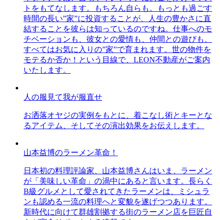
トをもてなします。もちろん自らも。もっとも過ごす
時間の長い”家”に投資することが、人生の豊かさに直
結することを彼らは知っているのですね。仕事へのモ
チベーションも、彼女との愛情も、仲間との遊びも、
すべてはお気に入りの”家”で育まれます。世の物件を
モテるか否か！という目線で、LEON不動産がご案内
いたします。
人の服見て我が服直せ
お洒落オヤジの実例をもとに、着こなし術とキーとな
るアイテム、そしてその演出効果をお伝えします。
山本益博のラーメン革命！
日本初の料理評論家、山本益博さんはいま、ラーメン
が「美味しい革命」の渦中にあると言います。長らく
B級グルメとして愛されてきたラーメンは、ミシュラ
ンも認める一流の料理へと変貌を遂げつつあります。
新時代に向けて群雄割拠する街のラーメン店を巨匠自