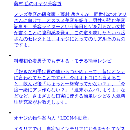
藤村 岳のオヤジ美容道
メンズ美容の研究家・藤村 岳さんが、同世代のオヤジ
さんに向けて、オススメ美容を紹介。男性が読む美容
記事を、美容ライターという毎日ヒゲを剃らない女性
が書くことに違和感を覚え、この道を志したという岳
さんのセレクトは、オヤジにとってのリアルそのもの
ですよ。
料理初心者男子でもデキる・モテる簡単レシピ
「好きな相手は胃の腑からつかめ」って、昔はオンナ
に言われてたことですが、今はオトコにも言えるこ
と。飲んだ後「ちょっと一杯寄ってかない？」、「今
度一緒にアレ作らない？」「週末ホムパしようよ」な
どなど、さまざまな口実に使える簡単レシピを人気料
理研究家がお教えします。
オヤジの物件案内人「LEON不動産」
イタリアでは、自宅やインテリアにお金をかけてゲス