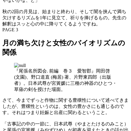
ゃないかな、と」
秋の2回の月見は、始まりと終わり、そして闇を挟んで満ち
欠けするリズムを1年に見立て、祈りを捧げるもの。先生の
解釈はスッと心の中に降りてくるようですね。
PAGE 3
月の満ち欠けと女性のバイオリズムの
関係
『尾張名所図会. 前編 巻３ 愛智郡』岡田啓
(文園)、野口道直 (梅居) 著、片野東四郎（出版
者）。日本武尊が宮簀媛に三種の神器のひとつ・
草薙の剣を授けた場面。
さて、今までずっと作物に関する豊穣性について述べてきま
したが、豊穣性というのは、女性の豊かさにも通じるので
す。それはつまり妊娠と出産に関わるということ。
「古事記の中の一節に、日本武尊（やまとたけるのみこと）
と尾張の宮簀媛（みやずひめ）が初夜を迎えたときの話が出