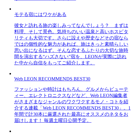
モテる宿にはワケがある
彼女と訪れる旅の楽しみってなんでしょう？ まずは
料理、そして景色。気持ちのいい温泉と高いホスピタ
リティも大切です。さらに設えや歴史などその宿なら
ではの個性的な魅力があれば、旅はきっと素晴らしい
思い出になるはず。そんな恋するふたりの大切な旅時
間を演出する“ハズさない”宿を、LEONが実際に訪れ
た中から自信をもってご紹介します。
Web LEON RECOMMENDS BEST30
ファッションや時計はもちろん、グルメからビューテ
ィー、エレクトロニクスなどなど、Web LEON編集者
がさまざまなジャンルのワクワクするモノ・コトを紹
介する連載「Web LEON RECOMMENDS BEST30」。1
年間で計30本に厳選された最高にオススメのネタをお
届けします！ 毎週土曜日公開予定。