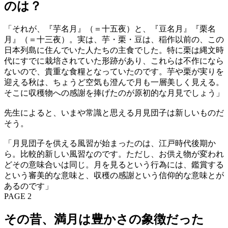
のは？
「それが、『芋名月』（＝十五夜）と、『豆名月』『栗名
月』（＝十三夜）。実は、芋・栗・豆は、稲作以前の、この
日本列島に住んでいた人たちの主食でした。特に栗は縄文時
代にすでに栽培されていた形跡があり、これらは不作になら
ないので、貴重な食糧となっていたのです。芋や栗が実りを
迎える秋は、ちょうど空気も澄んで月も一層美しく見える。
そこに収穫物への感謝を捧げたのが原初的な月見でしょう」
先生によると、いまや常識と思える月見団子は新しいものだ
そう。
「月見団子を供える風習が始まったのは、江戸時代後期か
ら。比較的新しい風習なのです。ただし、お供え物が変われ
どその意味合いは同じ。月を見るという行為には、鑑賞する
という審美的な意味と、収穫の感謝という信仰的な意味とが
あるのです」
PAGE 2
その昔、満月は豊かさの象徴だった