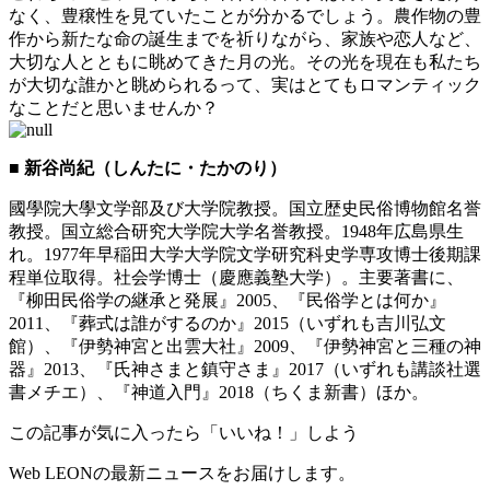
なく、豊穣性を見ていたことが分かるでしょう。農作物の豊
作から新たな命の誕生までを祈りながら、家族や恋人など、
大切な人とともに眺めてきた月の光。その光を現在も私たち
が大切な誰かと眺められるって、実はとてもロマンティック
なことだと思いませんか？
■ 新谷尚紀（しんたに・たかのり）
國學院大學文学部及び大学院教授。国立歴史民俗博物館名誉
教授。国立総合研究大学院大学名誉教授。1948年広島県生
れ。1977年早稲田大学大学院文学研究科史学専攻博士後期課
程単位取得。社会学博士（慶應義塾大学）。主要著書に、
『柳田民俗学の継承と発展』2005、『民俗学とは何か』
2011、『葬式は誰がするのか』2015（いずれも吉川弘文
館）、『伊勢神宮と出雲大社』2009、『伊勢神宮と三種の神
器』2013、『氏神さまと鎮守さま』2017（いずれも講談社選
書メチエ）、『神道入門』2018（ちくま新書）ほか。
この記事が気に入ったら「いいね！」しよう
Web LEONの最新ニュースをお届けします。