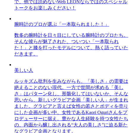
で、他では読めないWeb LEONならではのスペシャル
トークをお楽しみください！
腕時計のプロが選ぶ「一本取られました！」
数多の腕時計を日々目にしている腕時計のプロたち。
そんな彼らが魅了された、ついつい「一本取られ
た！」と膝を打ったモデルについて、熱く語っていた
だきます。
美しい人
ルッキズム批判を生みながらも、「美しさ」の需要は
絶えることのない現代。一方で世間が求める「美し
さ」はパターン化し、形骸化してはいないか、そんな
思いから、新しいグラビア企画「美しい人」が生まれ
ました。グラビアと言えば女性の若さとボディを売り
にした企画が多い中、女性であるKaori Oguriさんをプ
ロデューサーに据え、豊かな人生経験を持つ女性たち
の、内面から醸し出される“大人の美しさ”に迫る新た
なグラビア企画となります。