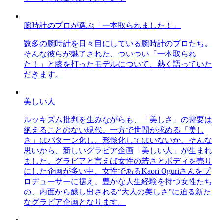
腕時計のプロが選ぶ「一本取られました！」
数多の腕時計を日々目にしている腕時計のプロたち。
そんな彼らが魅了された、ついつい「一本取られ
た！」と膝を打ったモデルについて、熱く語っていた
だきます。
美しい人
ルッキズム批判を生みながらも、「美しさ」の需要は
絶えることのない現代。一方で世間が求める「美し
さ」はパターン化し、形骸化してはいないか、そんな
思いから、新しいグラビア企画「美しい人」が生まれ
ました。グラビアと言えば女性の若さとボディを売り
にした企画が多い中、女性であるKaori Oguriさんをプ
ロデューサーに据え、豊かな人生経験を持つ女性たち
の、内面から醸し出される“大人の美しさ”に迫る新た
なグラビア企画となります。