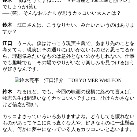
鈴木
僕はそうですね……「世界遺産とYouTubeと筋トレ」
でしょうか(笑)。
── (笑)。そんなおふたりが思うカッコいい大人とは？
鈴木
江口さんは、こうなりたい、みたいというのはありま
すか？
江口
う～ん。僕はけっこう現実主義で、あまり先のことを
考えても、現実はその通りにはいかないものだと思ってるか
ら。理想像みたいなものは意外とないのかもしれない。仕事
でも趣味でも、その場でやりがいなり楽しみを見つけるほう
が好きなんです。
鈴木
なるほど。でも、今回の映画の役柄に絡めて言えば、
牧志先生は間違いなくカッコいいですよね。ひけらかさない
けど信念が強い。
カッコよさっていろいろありますよね。どうしても譲れない
ものがあってそこに真っ直ぐな人や、好きなものに一生懸命
な人、何かに夢中になっている人もカッコいいと思います。