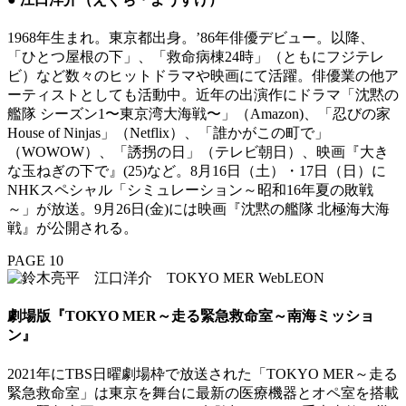
1968年生まれ。東京都出身。’86年俳優デビュー。以降、
「ひとつ屋根の下」、「救命病棟24時」（ともにフジテレ
ビ）など数々のヒットドラマや映画にて活躍。俳優業の他ア
ーティストとしても活動中。近年の出演作にドラマ「沈黙の
艦隊 シーズン1〜東京湾大海戦〜」（Amazon)、「忍びの家
House of Ninjas」（Netflix）、「誰かがこの町で」
（WOWOW）、「誘拐の日」（テレビ朝日）、映画『大き
な玉ねぎの下で』(25)など。8月16日（土）・17日（日）に
NHKスペシャル「シミュレーション～昭和16年夏の敗戦
～」が放送。9月26日(金)には映画『沈黙の艦隊 北極海大海
戦』が公開される。
PAGE 10
劇場版『TOKYO MER～走る緊急救命室～南海ミッショ
ン』
2021年にTBS日曜劇場枠で放送された「TOKYO MER～走る
緊急救命室」は東京を舞台に最新の医療機器とオペ室を搭載