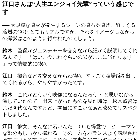
江口さんは“人生エンジョイ先輩”っていう感じで
す
── 大規模な噴火が発生するシーンの噴石や噴煙、迫りくる
溶岩のCGはとてもリアルですが、それをイメージしながら
の撮影はどのように行われたのでしょう。
鈴木
監督がジェスチャーを交えながら細かく説明してくれ
るんです。「はい、今これぐらいの岩がここに当たります！
」って情熱的に(笑)。
江口
擬音などを交えながらね(笑)。す～ごく臨場感を出し
てくれるから、やりやすかったです。
鈴木
これがどういう映像になるんだろう？ と思いながら
演じていたので、出来上がったものを見た時は、松木監督は
まだ30代なんですけど、本当にすごいなぁと改めてリスペク
トしました。
江口
彼女、そんなに若いんだ！ CGも得意で、ヒューマン
な部分もしっかり撮れる。その両方をバランスよく表現され
るすごい人ですよね。これだけ大所帯のエンタテインメント