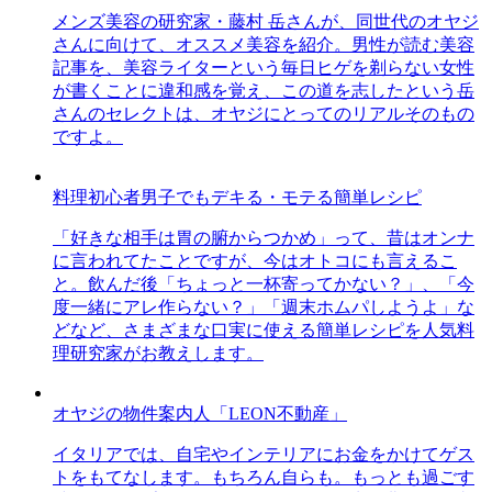
メンズ美容の研究家・藤村 岳さんが、同世代のオヤジ
さんに向けて、オススメ美容を紹介。男性が読む美容
記事を、美容ライターという毎日ヒゲを剃らない女性
が書くことに違和感を覚え、この道を志したという岳
さんのセレクトは、オヤジにとってのリアルそのもの
ですよ。
料理初心者男子でもデキる・モテる簡単レシピ
「好きな相手は胃の腑からつかめ」って、昔はオンナ
に言われてたことですが、今はオトコにも言えるこ
と。飲んだ後「ちょっと一杯寄ってかない？」、「今
度一緒にアレ作らない？」「週末ホムパしようよ」な
どなど、さまざまな口実に使える簡単レシピを人気料
理研究家がお教えします。
オヤジの物件案内人「LEON不動産」
イタリアでは、自宅やインテリアにお金をかけてゲス
トをもてなします。もちろん自らも。もっとも過ごす