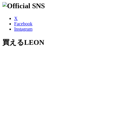
X
Facebook
Instagram
買えるLEON