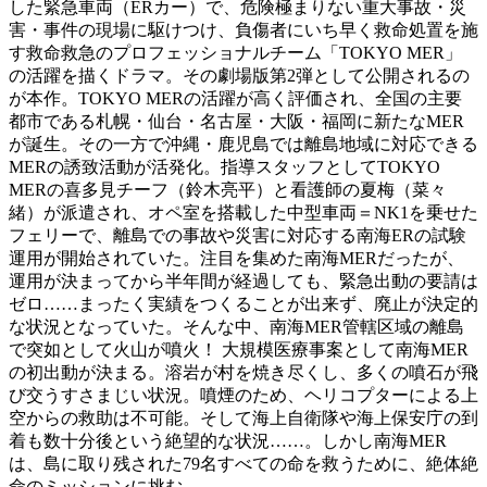
した緊急車両（ERカー）で、危険極まりない重大事故・災
害・事件の現場に駆けつけ、負傷者にいち早く救命処置を施
す救命救急のプロフェッショナルチーム「TOKYO MER」
の活躍を描くドラマ。その劇場版第2弾として公開されるの
が本作。TOKYO MERの活躍が高く評価され、全国の主要
都市である札幌・仙台・名古屋・大阪・福岡に新たなMER
が誕生。その一方で沖縄・鹿児島では離島地域に対応できる
MERの誘致活動が活発化。指導スタッフとしてTOKYO
MERの喜多見チーフ（鈴木亮平）と看護師の夏梅（菜々
緒）が派遣され、オペ室を搭載した中型車両＝NK1を乗せた
フェリーで、離島での事故や災害に対応する南海ERの試験
運用が開始されていた。注目を集めた南海MERだったが、
運用が決まってから半年間が経過しても、緊急出動の要請は
ゼロ……まったく実績をつくることが出来ず、廃止が決定的
な状況となっていた。そんな中、南海MER管轄区域の離島
で突如として火山が噴火！ 大規模医療事案として南海MER
の初出動が決まる。溶岩が村を焼き尽くし、多くの噴石が飛
び交うすさまじい状況。噴煙のため、ヘリコプターによる上
空からの救助は不可能。そして海上自衛隊や海上保安庁の到
着も数十分後という絶望的な状況……。しかし南海MER
は、島に取り残された79名すべての命を救うために、絶体絶
命のミッションに挑む。