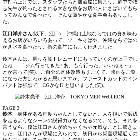
中打ち上げでは、スタッフたちと居酒屋に集まり、劇中で牧
志先生が釣ったとされる大きな魚をお店の人にさばいてもら
ってみんなで食べたり。そんな賑やかな食事会もありまし
た。
江口洋介さん
(以下、江口) 沖縄は土地ならではの食を味わ
えるお店がいろいろあって、ソーキそばや、沖縄ならではの
かき氷を食べたり、街の食堂にもよく行きました。
鈴木さんは、周りを筋トレムードにもっていくのが上手でし
たね！ 「ジム行ってきた? あ、もう行った。いいねぇ～」
とか言って(笑)。ご自分の肉体改造もすごくて、映画をご覧
になった方はわかると思いますが、ファーストカットのイン
パクトは強烈で、CGかな!? と思いました(笑)。
PAGE 3
鈴木
身体がある程度ちゃんとしてないと、人を担いで浜辺
を走るようなシーンの説得力がなくなるので。でも、それを
言うなら、僕は江口さんがめちゃくちゃ元気なことに驚きま
した。江口さんが現場に入られて、初日から災害現場近くの