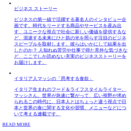
ビジネス ストーリー
ビジネスの第一線で活躍する著名人のインタビュー企
画です。時代をリードする商品やサービスを産み出
す、ユニークな視点で社会に新しい価値を提供するな
ど、混迷する未来にひと筋の光を照らす注目のビジネ
スピープルを取材します。彼らはいかにして結果を出
したのか？ 人知れぬ苦労や仕事で得た意外な気づきな
ど、ここでしか読めない充実のビジネスストーリーを
お届けします。
イタリア人マッシの「思考する食欲」
イタリア生まれのフード＆ライフスタイルライター、
マッシさん。世界が急速に繋がって、広い視野が求め
られるこの時代に、日本人とはちょっと違う視点で日
本と世界の食に関する文化や習慣、メニューなどにつ
いて考える連載です。
READ MORE