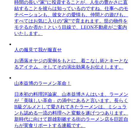
時間の長い”家”に投資することが、人生の豊かさに直
結することを彼らは知っているのですね。仕事へのモ
チベーションも、彼女との愛情も、仲間との遊びも、
すべてはお気に入りの”家”で育まれます。世の物件を
モテるか否か！という目線で、LEON不動産がご案内
いたします。
人の服見て我が服直せ
お洒落オヤジの実例をもとに、着こなし術とキーとな
るアイテム、そしてその演出効果をお伝えします。
山本益博のラーメン革命！
日本初の料理評論家、山本益博さんはいま、ラーメン
が「美味しい革命」の渦中にあると言います。長らく
B級グルメとして愛されてきたラーメンは、ミシュラ
ンも認める一流の料理へと変貌を遂げつつあります。
新時代に向けて群雄割拠する街のラーメン店を巨匠自
らが実食リポートする連載です。