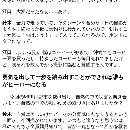
坂を走り降りる大変なシーンを撮影したじゃないですか。
江口
大変だったなぁ……あれ。
鈴木
全力で走っていて、そのシーンを含めた１日の撮影が
ようやく終わった後に夜釣りに行かれていたので。朝もすご
く元気に「おはよう！」って入ってこられるので、ホントに
タフだなって。
江口
ふふふ(笑)。僕はコーヒーが好きで、沖縄でもコーヒ
ー豆を買ったし、持参したコーヒーも毎日淹れてましたけ
ど、朝それを飲んでから撮影に臨むと覚醒するんですよ。
勇気を出して一歩を踏み出すことができれば誰も
がヒーローになる
── 今回のMERは都市を抜け出し、自然の中で災害と向き合
います。自然の中での戦いゆえの気づきはありましたか？
鈴木
自然は美しいけれど、その分脅威にもなりうるという
一面が、今回描かれています。いつもと違うなと思うのは、
島の人たちが全員顔見知りで、皆が一丸となって誰かを救お