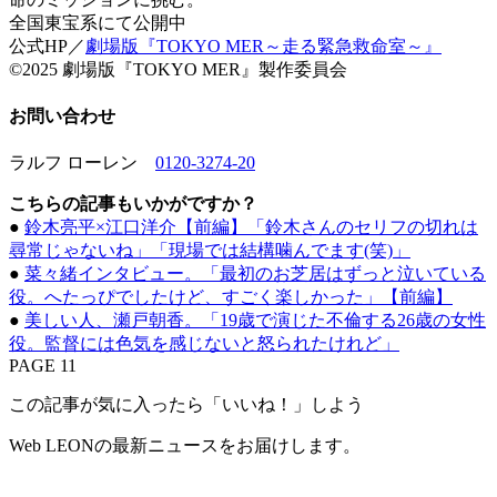
全国東宝系にて公開中
公式HP／
劇場版『TOKYO MER～走る緊急救命室～』
©2025 劇場版『TOKYO MER』製作委員会
お問い合わせ
ラルフ ローレン
0120-3274-20
こちらの記事もいかがですか？
●
鈴木亮平×江口洋介【前編】「鈴木さんのセリフの切れは
尋常じゃないね」「現場では結構噛んでます(笑)」
●
菜々緒インタビュー。「最初のお芝居はずっと泣いている
役。へたっぴでしたけど、すごく楽しかった」【前編】
●
美しい人、瀬戸朝香。「19歳で演じた不倫する26歳の女性
役。監督には色気を感じないと怒られたけれど」
PAGE 11
この記事が気に入ったら「いいね！」しよう
Web LEONの最新ニュースをお届けします。