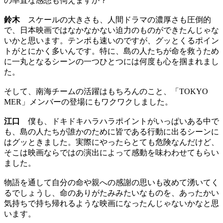
の率直な感想も伺えますか？
鈴木
スケールの大きさも、人間ドラマの濃厚さも圧倒的
で、日本映画ではなかなかない迫力のものができたんじゃな
いかと思います。テンポも速いのですが、グッとくるポイン
トがとにかく多いんです。特に、島の人たちが命を救うため
に一丸となるシーンの一つひとつには何度も心を掴まれまし
た。
そして、南海チームの活躍はもちろんのこと、「TOKYO
MER」メンバーの登場にもワクワクしました。
江口
僕も、ドキドキハラハラポイントがいっぱいある中で
も、島の人たちが誰かのために皆である行動に出るシーンに
はグッときました。実際にやったらとても危険なんだけど、
そこは映画ならではの演出によって感動を味わわせてもらい
ました。
物語を通して自分の命や親への感謝の思いも改めて湧いてく
るでしょうし、命のありがたみみたいなものを、あったかい
気持ちで持ち帰れるような映画になったんじゃないかなと思
います。