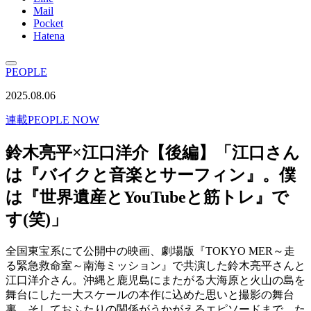
Mail
Pocket
Hatena
PEOPLE
2025.08.06
連載
PEOPLE NOW
鈴木亮平×江口洋介【後編】「江口さん
は『バイクと音楽とサーフィン』。僕
は『世界遺産とYouTubeと筋トレ』で
す(笑)」
全国東宝系にて公開中の映画、劇場版『TOKYO MER～走
る緊急救命室～南海ミッション』で共演した鈴木亮平さんと
江口洋介さん。沖縄と鹿児島にまたがる大海原と火山の島を
舞台にした一大スケールの本作に込めた思いと撮影の舞台
裏、そしておふたりの関係がうかがえるエピソードまで、た