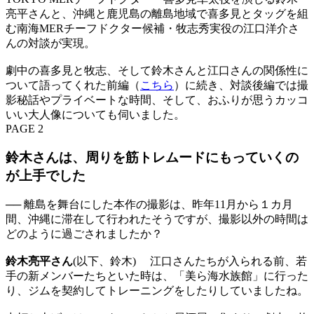
亮平さんと、沖縄と鹿児島の離島地域で喜多見とタッグを組
む南海MERチーフドクター候補・牧志秀実役の江口洋介さ
んの対談が実現。
劇中の喜多見と牧志、そして鈴木さんと江口さんの関係性に
ついて語ってくれた前編（
こちら
）に続き、対談後編では撮
影秘話やプライベートな時間、そして、おふりが思うカッコ
いい大人像についても伺いました。
PAGE 2
鈴木さんは、周りを筋トレムードにもっていくの
が上手でした
── 離島を舞台にした本作の撮影は、昨年11月から１カ月
間、沖縄に滞在して行われたそうですが、撮影以外の時間は
どのように過ごされましたか？
鈴木亮平さん
(以下、鈴木) 江口さんたちが入られる前、若
手の新メンバーたちといた時は、「美ら海水族館」に行った
り、ジムを契約してトレーニングをしたりしていましたね。