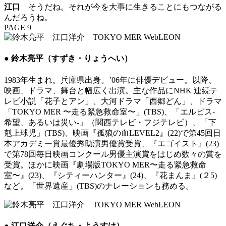
江口
そうだね。それが今を大事に生きることにもつながる
んだろうね。
PAGE 9
● 鈴木亮平（すずき・りょうへい）
1983年生まれ。兵庫県出身。’06年に俳優デビュー。以降、
映画、ドラマ、舞台と幅広く出演。主な作品にNHK 連続テ
レビ小説「花子とアン」、大河ドラマ「西郷どん」、ドラマ
「TOKYO MER 〜走る緊急救命室〜」(TBS)、「エルピス-
希望、あるいは災い-」（関西テレビ・フジテレビ）、「下
剋上球児」(TBS)、映画『孤狼の血LEVEL2』(22)で第45回日
本アカデミー賞最優秀助演男優賞受賞、『エゴイスト』(23)
で第78回毎日映画コンクール男優主演賞をはじめ数々の賞を
受賞。ほかに映画『劇場版TOKYO MER〜走る緊急救命
室〜』(23)、『シティーハンター』(24)、『花まんま』(２5)
など。「世界遺産」(TBS)のナレーションも務める。
● 江口洋介（えぐち・ようすけ）