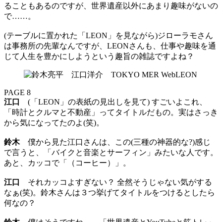
ることもあるのですが、世界遺産以外にあまり趣味がないの
で……。
(テーブルに置かれた「LEON」を見ながら)ジローラモさん
は事務所の先輩なんですが、LEONさんも、仕事や趣味を通
じて人生を豊かにしようという趣旨の雑誌ですよね？
PAGE 8
江口
(「LEON」の表紙の見出しを見て) すごいよこれ、
「時計とクルマと不動産」ってタイトルだもの。実はさっき
から気になってたのよ(笑)。
鈴木
僕から見た江口さんは、この(三種の神器的な?)感じ
で言うと、「バイクと音楽とサーフィン」みたいな人です。
あと、カッコで「（コーヒー）」。
江口
それカッコよすぎない？ 全然そうじゃない気がする
なぁ(笑)。鈴木さんは３つ挙げてタイトルをつけるとしたら
何なの？