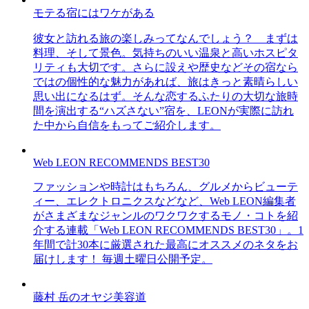
モテる宿にはワケがある
彼女と訪れる旅の楽しみってなんでしょう？ まずは
料理、そして景色。気持ちのいい温泉と高いホスピタ
リティも大切です。さらに設えや歴史などその宿なら
ではの個性的な魅力があれば、旅はきっと素晴らしい
思い出になるはず。そんな恋するふたりの大切な旅時
間を演出する“ハズさない”宿を、LEONが実際に訪れ
た中から自信をもってご紹介します。
Web LEON RECOMMENDS BEST30
ファッションや時計はもちろん、グルメからビューテ
ィー、エレクトロニクスなどなど、Web LEON編集者
がさまざまなジャンルのワクワクするモノ・コトを紹
介する連載「Web LEON RECOMMENDS BEST30」。1
年間で計30本に厳選された最高にオススメのネタをお
届けします！ 毎週土曜日公開予定。
藤村 岳のオヤジ美容道