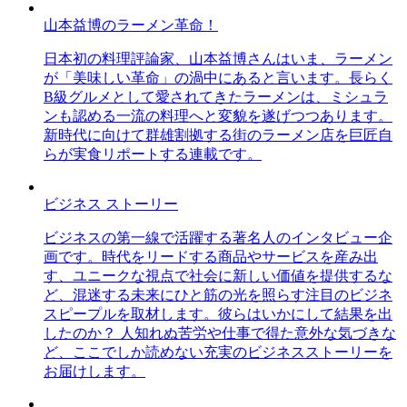
山本益博のラーメン革命！
日本初の料理評論家、山本益博さんはいま、ラーメン
が「美味しい革命」の渦中にあると言います。長らく
B級グルメとして愛されてきたラーメンは、ミシュラ
ンも認める一流の料理へと変貌を遂げつつあります。
新時代に向けて群雄割拠する街のラーメン店を巨匠自
らが実食リポートする連載です。
ビジネス ストーリー
ビジネスの第一線で活躍する著名人のインタビュー企
画です。時代をリードする商品やサービスを産み出
す、ユニークな視点で社会に新しい価値を提供するな
ど、混迷する未来にひと筋の光を照らす注目のビジネ
スピープルを取材します。彼らはいかにして結果を出
したのか？ 人知れぬ苦労や仕事で得た意外な気づきな
ど、ここでしか読めない充実のビジネスストーリーを
お届けします。