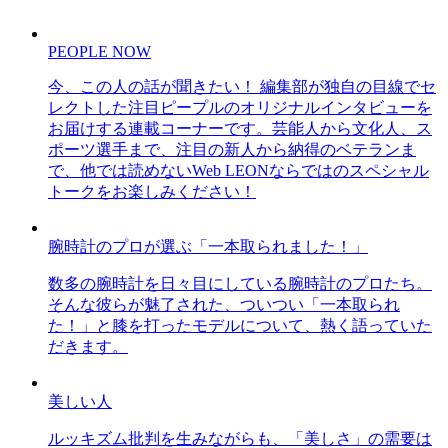
PEOPLE NOW
今、この人の話が聞きたい！ 編集部が独自の目線でセ
レクトした注目ピープルのオリジナルインタビューを
お届けする連載コーナーです。芸能人から文化人、ス
ポーツ選手まで、注目の新人から納得のベテランま
で、他では読めないWeb LEONならではのスペシャル
トークをお楽しみください！
腕時計のプロが選ぶ「一本取られました！」
数多の腕時計を日々目にしている腕時計のプロたち。
そんな彼らが魅了された、ついつい「一本取られ
た！」と膝を打ったモデルについて、熱く語っていた
だきます。
美しい人
ルッキズム批判を生みながらも、「美しさ」の需要は