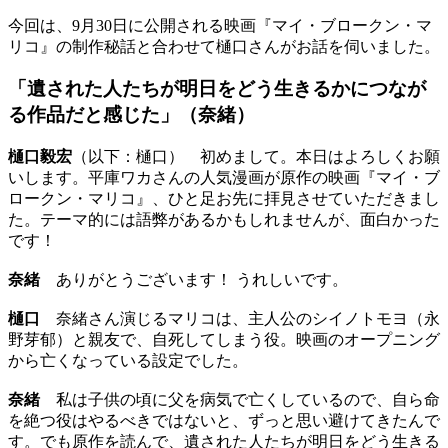
今回は、9月30日に公開される映画『マイ・ブロークン・マ
リコ』の制作秘話と合わせて樋口さんがお話を伺いました。
「遺された人たちが明日をどう生きるかにつなが
る作品だと感じた」（奈緒）
樋口毅宏
（以下：樋口） 初めまして。本日はよろしくお願
いします。平庫ワカさんの人気漫画が原作の映画『マイ・ブ
ロークン・マリコ』、ひと足お先に拝見させていただきまし
た。テーマ的には語弊があるかもしれませんが、面白かった
です！
奈緒
ありがとうございます！ うれしいです。
樋口
奈緒さん演じるマリコは、主人公のシイノトモヨ（永
野芽郁）と親友で、自死してしまう役。映画のオープニング
から亡くなっている設定でした。
奈緒
私は子供の頃に父を病気で亡くしているので、自ら命
を絶つ役はやるべきではないと、ずっと思い避けてきたんで
す。でも原作を読んで、遺された人たちが明日をどう生きる