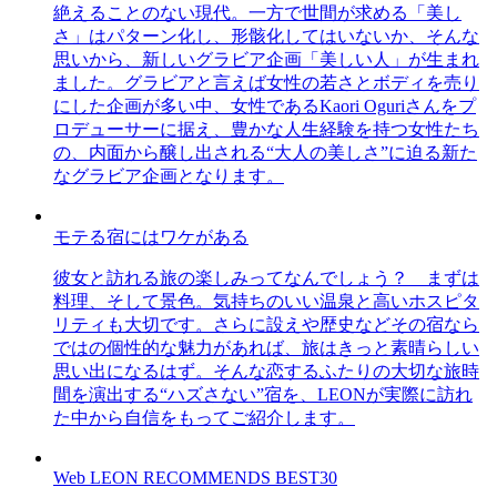
絶えることのない現代。一方で世間が求める「美し
さ」はパターン化し、形骸化してはいないか、そんな
思いから、新しいグラビア企画「美しい人」が生まれ
ました。グラビアと言えば女性の若さとボディを売り
にした企画が多い中、女性であるKaori Oguriさんをプ
ロデューサーに据え、豊かな人生経験を持つ女性たち
の、内面から醸し出される“大人の美しさ”に迫る新た
なグラビア企画となります。
モテる宿にはワケがある
彼女と訪れる旅の楽しみってなんでしょう？ まずは
料理、そして景色。気持ちのいい温泉と高いホスピタ
リティも大切です。さらに設えや歴史などその宿なら
ではの個性的な魅力があれば、旅はきっと素晴らしい
思い出になるはず。そんな恋するふたりの大切な旅時
間を演出する“ハズさない”宿を、LEONが実際に訪れ
た中から自信をもってご紹介します。
Web LEON RECOMMENDS BEST30