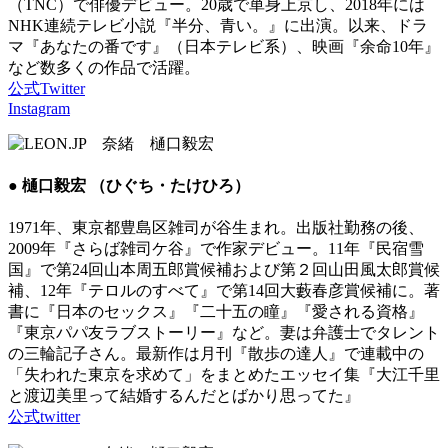
（TNC）で俳優デビュー。20歳で単身上京し、2018年には
NHK連続テレビ小説『半分、青い。』に出演。以来、ドラ
マ『あなたの番です』（日本テレビ系）、映画『余命10年』
など数多くの作品で活躍。
公式Twitter
Instagram
● 樋口毅宏 （ひぐち・たけひろ）
1971年、東京都豊島区雑司が谷生まれ。出版社勤務の後、
2009年『さらば雑司ケ谷』で作家デビュー。11年『民宿雪
国』で第24回山本周五郎賞候補および第２回山田風太郎賞候
補、12年『テロルのすべて』で第14回大藪春彦賞候補に。著
書に『日本のセックス』『二十五の瞳』『愛される資格』
『東京パパ友ラブストーリー』など。妻は弁護士でタレント
の三輪記子さん。最新作は月刊『散歩の達人』で連載中の
「失われた東京を求めて」をまとめたエッセイ集『大江千里
と渡辺美里って結婚するんだとばかり思ってた』
公式twitter