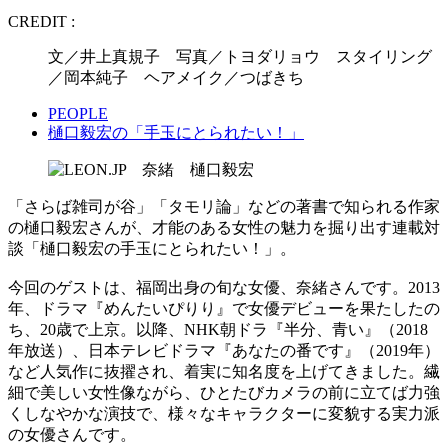
CREDIT :
文／井上真規子 写真／トヨダリョウ スタイリング
／岡本純子 ヘアメイク／つばきち
PEOPLE
樋口毅宏の「手玉にとられたい！」
「さらば雑司が谷」「タモリ論」などの著書で知られる作家
の樋口毅宏さんが、才能のある女性の魅力を掘り出す連載対
談「樋口毅宏の手玉にとられたい！」。
今回のゲストは、福岡出身の旬な女優、奈緒さんです。2013
年、ドラマ『めんたいぴりり』で女優デビューを果たしたの
ち、20歳で上京。以降、NHK朝ドラ『半分、青い』（2018
年放送）、日本テレビドラマ『あなたの番です』（2019年）
など人気作に抜擢され、着実に知名度を上げてきました。繊
細で美しい女性像ながら、ひとたびカメラの前に立てば力強
くしなやかな演技で、様々なキャラクターに変貌する実力派
の女優さんです。