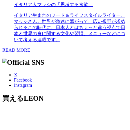
イタリア人マッシの「思考する食欲」
イタリア生まれのフード＆ライフスタイルライター、
マッシさん。世界が急速に繋がって、広い視野が求め
られるこの時代に、日本人とはちょっと違う視点で日
本と世界の食に関する文化や習慣、メニューなどにつ
いて考える連載です。
READ MORE
X
Facebook
Instagram
買えるLEON