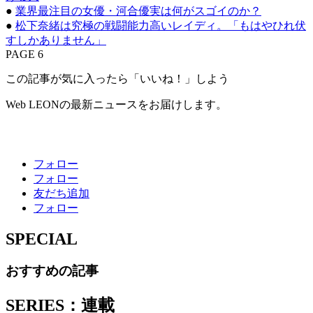
●
業界最注目の女優・河合優実は何がスゴイのか？
●
松下奈緒は究極の戦闘能力高いレイディ。「もはやひれ伏
すしかありません」
PAGE 6
この記事が気に入ったら「いいね！」しよう
Web LEONの最新ニュースをお届けします。
フォロー
フォロー
友だち追加
フォロー
SPECIAL
おすすめの記事
SERIES：連載