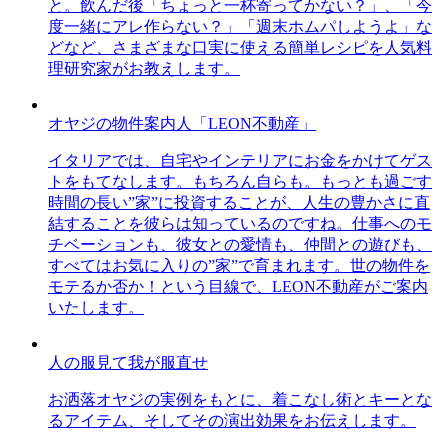
と。飲んだ後「ちょっと一杯寄ってかない？」、「今
度一緒にアレ作らない？」「週末ホムパしようよ」な
どなど、さまざまな口実に使える簡単レシピを人気料
理研究家がお教えします。
オヤジの物件案内人「LEON不動産」
イタリアでは、自宅やインテリアにお金をかけてゲス
トをもてなします。もちろん自らも。もっとも過ごす
時間の長い”家”に投資することが、人生の豊かさに直
結することを彼らは知っているのですね。仕事へのモ
チベーションも、彼女との愛情も、仲間との遊びも、
すべてはお気に入りの”家”で育まれます。世の物件を
モテるか否か！という目線で、LEON不動産がご案内
いたします。
人の服見て我が服直せ
お洒落オヤジの実例をもとに、着こなし術とキーとな
るアイテム、そしてその演出効果をお伝えします。