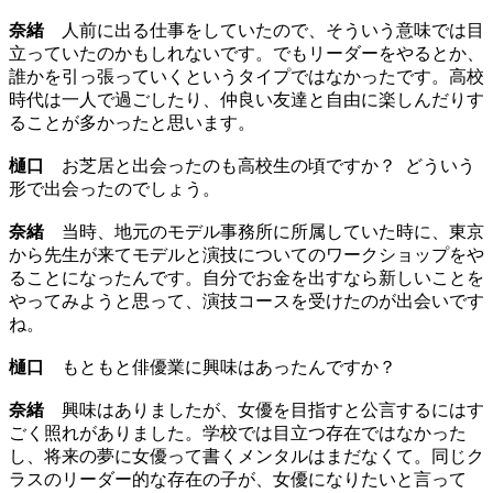
奈緒
人前に出る仕事をしていたので、そういう意味では目
立っていたのかもしれないです。でもリーダーをやるとか、
誰かを引っ張っていくというタイプではなかったです。高校
時代は一人で過ごしたり、仲良い友達と自由に楽しんだりす
ることが多かったと思います。
樋口
お芝居と出会ったのも高校生の頃ですか？ どういう
形で出会ったのでしょう。
奈緒
当時、地元のモデル事務所に所属していた時に、東京
から先生が来てモデルと演技についてのワークショップをや
ることになったんです。自分でお金を出すなら新しいことを
やってみようと思って、演技コースを受けたのが出会いです
ね。
樋口
もともと俳優業に興味はあったんですか？
奈緒
興味はありましたが、女優を目指すと公言するにはす
ごく照れがありました。学校では目立つ存在ではなかった
し、将来の夢に女優って書くメンタルはまだなくて。同じク
ラスのリーダー的な存在の子が、女優になりたいと言って