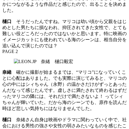
かにつながるような作品だと感じたので、出ることを決めま
した。
樋口
そうだったんですね。マリコは幼い頃から父親をはじ
めとした男たちに損なわれ、抑圧されてきた女性で、とても
難しい役どころだったのではないかと思います。特に映画の
イメージカットにも使われている海のシーンは、相当自分を
追い込んで演じたのでは？
PAGE 2
奈緒
確かに撮影が始まるまでは、“マリコ”になっていくこ
とに心配はありました。でも実際に演じてみると、マリコの
心の中にはシィちゃん（永野）の温かさだけがずっとあった
んだなって感じたんです。虚しさに満たされて終わるはずだ
ったマリコの隣には、それだけで満たさないよ！ ってシィ
ちゃんが輝いていた。だから海のシーンでも、原作を読んだ
時ほど悲しい気持ちにはなりませんでした。
樋口
奈緒さん自身は映画やドラマに関わっていく中で、社
会における男性の強さや女性の弱さみたいなものを感じたこ