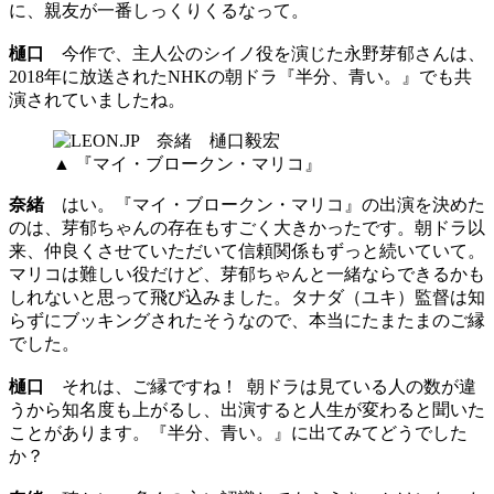
に、親友が一番しっくりくるなって。
樋口
今作で、主人公のシイノ役を演じた永野芽郁さんは、
2018年に放送されたNHKの朝ドラ『半分、青い。』でも共
演されていましたね。
▲ 『マイ・ブロークン・マリコ』
奈緒
はい。『マイ・ブロークン・マリコ』の出演を決めた
のは、芽郁ちゃんの存在もすごく大きかったです。朝ドラ以
来、仲良くさせていただいて信頼関係もずっと続いていて。
マリコは難しい役だけど、芽郁ちゃんと一緒ならできるかも
しれないと思って飛び込みました。タナダ（ユキ）監督は知
らずにブッキングされたそうなので、本当にたまたまのご縁
でした。
樋口
それは、ご縁ですね！ 朝ドラは見ている人の数が違
うから知名度も上がるし、出演すると人生が変わると聞いた
ことがあります。『半分、青い。』に出てみてどうでした
か？