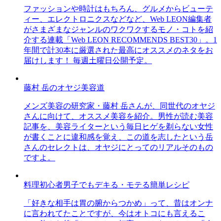
ファッションや時計はもちろん、グルメからビューテ
ィー、エレクトロニクスなどなど、Web LEON編集者
がさまざまなジャンルのワクワクするモノ・コトを紹
介する連載「Web LEON RECOMMENDS BEST30」。1
年間で計30本に厳選された最高にオススメのネタをお
届けします！ 毎週土曜日公開予定。
藤村 岳のオヤジ美容道
メンズ美容の研究家・藤村 岳さんが、同世代のオヤジ
さんに向けて、オススメ美容を紹介。男性が読む美容
記事を、美容ライターという毎日ヒゲを剃らない女性
が書くことに違和感を覚え、この道を志したという岳
さんのセレクトは、オヤジにとってのリアルそのもの
ですよ。
料理初心者男子でもデキる・モテる簡単レシピ
「好きな相手は胃の腑からつかめ」って、昔はオンナ
に言われてたことですが、今はオトコにも言えるこ