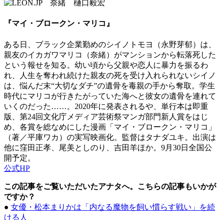
『マイ・ブロークン・マリコ』
ある日、ブラック企業勤めのシイノトモヨ（永野芽郁）は、
親友のイカガワマリコ（奈緒）がマンションから転落死した
という報せを知る。幼い頃から父親や恋人に暴力を振るわ
れ、人生を奪われ続けた親友の死を受け入れられないシイノ
は、悩んだ末“大切なダチ”の遺骨を毒親の手から奪取。学生
時代にマリコが行きたがっていた海へと彼女の遺骨を連れて
いくのだった……。2020年に発表されるや、単行本は即重
版、第24回文化庁メディア芸術祭マンガ部門新人賞をはじ
め、各賞を総なめにした漫画「マイ・ブロークン・マリコ」
（著／平庫ワカ）の実写映画化。監督はタナダユキ。出演は
他に窪田正孝、尾美としのり、吉田羊ほか。9月30日全国公
開予定。
公式HP
この記事をご覧いただいたアナタへ。こちらの記事もいかが
ですか？
●
女優・松本まりかは「内なる魔物を飼い慣らす戦い」を続
ける人