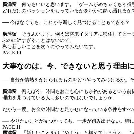
廣津留
何でもいいと思います。「ゲームがめちゃくちゃ得意
どれだけのパッションをもっているかをいかに熱く語れるか
── 今はなくても、これから新しく見つけることもできる？
廣津留
そう思います。例えば将来イタリアに移住してビーチ
ぶのに遅すぎることはないので、
私も新しいことを次々にやってみたいです。
PAGE 10
大事なのは、今、できないと思う理由
── 自分が情熱をかけられるものをどうやってみつけるか。
廣津留
例えば今、時間もお金も心にも余裕があるという前提
理由を見つけている人も多いのではないでしょうか。
だから一度、お金や時間など足かせになっている条件をすべ
── やりたいことが見つかっても、一歩が踏み出せない。特
PAGE 11
廣津留
「新しいことをはじめよう」と構えてしまうと、じゃ