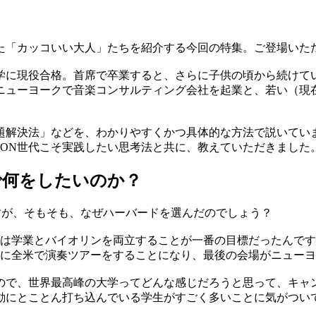
た「カッコいい大人」たちを紹介する今回の特集。ご登場いた
学に現役合格。首席で卒業すると、さらに子供の頃から続けて
ニューヨークで音楽コンサルティング会社を起業と、若い（現在
題解決法」などを、わかりやすくかつ具体的な方法で説いてい
EON世代こそ実践したい思考法と共に、教えていただきました
で何をしたいのか？
すが、そもそも、なぜハーバードを選んだのでしょう？
は学業とバイオリンを両立することが一番の目標だったんです
時に全米で演奏ツアーをすることになり、最後の会場がニュー
ので、世界最高峰の大学ってどんな感じだろうと思って、キャ
動にとことん打ち込んでいる学生がすごく多いことに気がつい