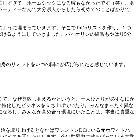
忙しすぎて、ホームシックになる暇もなかったです（笑）。あ
パーティーなんて大分県人からしたら初めてのことばかりで、
ように埋まっていきます。そこでToDoリストを作り、１つ
づけるようにしていきました。バイオリンの練習もやはり5分
自身のリミットをいつの間にか広げられたと感じています。
くて。なぜ尊敬しあえるかというと、一人ひとりが必ずなにか
に特化したビジネスを立ち上げていたり。みんなまったく異な
になるし、みんなが高め合う環境にいたことは、本当に貴重な
政治を取り上げるとなればワシントンDCにいる元ホワイトハ
ドバイスを受けたりします。今は世界中に散らばっている大学