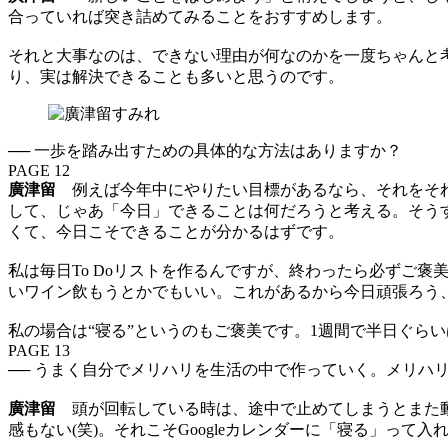
合っていれば突き詰めてみることをおすすめします。
それと大事なのは、できない理由が何なのかを一度ちゃんと
り、実は解決できることも多いと思うのです。
── 一歩を踏み出すための具体的な方法はありますか？
PAGE 12
廣津留
例えば今年中にやりたい目標があるなら、それをそれ
して、じゃあ「今日」できることは何だろうと考える。そう
くて、今日こそできることが分かるはずです。
私は毎日To Doリストを作るんですが、終わったら必ずご褒
いワイン飲もうとかでもいい。これがあるから今日頑張ろう
私の場合は“寝る”というのもご褒美です。1週間で半日ぐら
PAGE 13
── うまく自分でメリハリを生活の中で作っていく。メリハ
廣津留
頭が回転している時は、途中で止めてしまうとまた動
感もない(笑)。それこそGoogleカレンダーに「寝る」って入