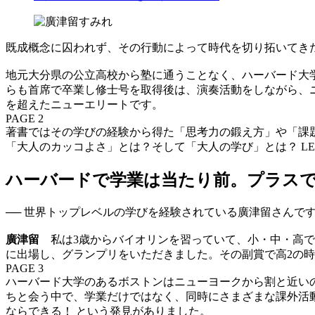
既成概念に囚われず、その行動によって時代を切り拓いてき
地元大分県の公立高校から塾に通うことなく、ハーバード大
らも首席で卒業し修士号を取得後は、演奏活動をしながら、
を超えたニューエリートです。
PAGE 2
著書ではその学びの経験から得た「思考力の鍛え方」や「課
「大人のカッコよさ」とは？そして「大人の学び」とは？ L
ハーバードで学業は当たり前。プラス
── 世界トップレベルの学びを経験されている廣津留さんで
廣津留
私は3歳からバイオリンを習っていて、小・中・高で
に出場し、グランプリをいただきました。その副賞で高2の
PAGE 3
ハーバード大学のあるボストンはニューヨークから割と近い
ちと会う中で、学業だけではなく、同時にさまざまな課外活
ならできる！ という発見がありました。