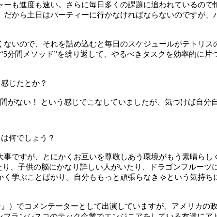
ーも進度も速い。さらに毎日多くの課題に追われているので
。だから土日はパーティーに行かなければならないのですが、
ないので、それを詰め込むと毎日のスケジュールがテトリスの
“5分間メソッド”を繰り返して、やるべきタスクを効率的に片
も感じたとか？
時間がない！ という感じでこなしていましたが、気づけば自分
とは何でしょう？
事ですが、とにかくお互いを尊敬しあう環境がもう素晴らし
いたり、子供の脳にかなり詳しい人がいたり、ドラゴンフルーツ
かく学ぶことばかり。自分ももっと頑張らなきゃという気持ち
ー』）でコメンテーターとして出演していますが、アメリカの
サンフランシスコのテック企業でエンジニアをしている友達にア