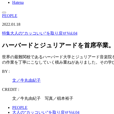
Hatena
PEOPLE
2022.01.18
特集
大人の“カッコいい”を取り戻せVol.04
ハーバードとジュリアードを首席卒業
世界の最難関校であるハーバード大学とジュリアード音楽院
の作業を丁寧にこなしていく積み重ねがありました。その学
BY :
文／牛丸由紀子
CREDIT :
文／牛丸由紀子 写真／椙本裕子
PEOPLE
大人の“カッコいい”を取り戻せVol.04