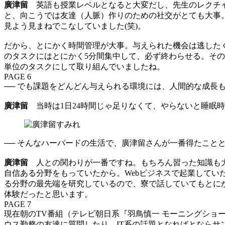
廣津留
英語も授業レベルとなると大変だし、先生のレクチャ
と、向こうでは友達（人脈）作りのための社交がとても大事
見よう見まねでこなしていました(笑)。
だから、とにかく時間管理が大事。与えられた機会は逃したく
のタスクにはとにかく5分間集中して、必ず終わらせる。その
単位のタスクにして取り組んでいましたね。
PAGE 6
── でも課題をどんどん与えられる環境には、人間的な成長
廣津留
当時は1日24時間じゃ足りなくて、やらないと睡眠
── そんなハーバードの生活で、廣津留さんが一番得たこと
廣津留
人との関わりが一番ですね。もちろん習った知識も大
自信ある分野をもっていたから。Webビジネスで起業して
る分野の最先端を研究しているので、寮で話していてもとに
体験だったと思います。
PAGE 7
現在朝のTV番組（テレビ朝日系『羽鳥慎一 モーニングショ
ウス勤務の友達に質問したり、IT系の話題となればとなら