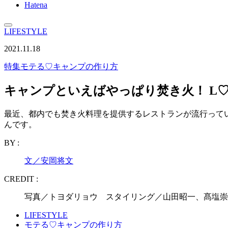
Hatena
LIFESTYLE
2021.11.18
特集
モテる♡キャンプの作り方
キャンプといえばやっぱり焚き火！ L
最近、都内でも焚き火料理を提供するレストランが流行って
んです。
BY :
文／安岡将文
CREDIT :
写真／トヨダリョウ スタイリング／山田昭一、髙塩崇
LIFESTYLE
モテる♡キャンプの作り方