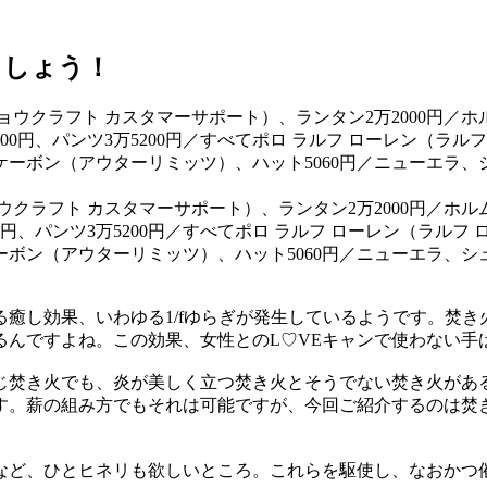
ましょう！
ョウクラフト カスタマーサポート）、ランタン2万2000円／
2000円、パンツ3万5200円／すべてポロ ラルフ ローレン（ラ
ケーボン（アウターリミッツ）、ハット5060円／ニューエラ、シ
癒し効果、いわゆる1/fゆらぎが発生しているようです。焚
るんですよね。この効果、女性とのL♡VEキャンで使わない手
じ焚き火でも、炎が美しく立つ焚き火とそうでない焚き火があ
す。薪の組み方でもそれは可能ですが、今回ご紹介するのは焚
など、ひとヒネリも欲しいところ。これらを駆使し、なおかつ