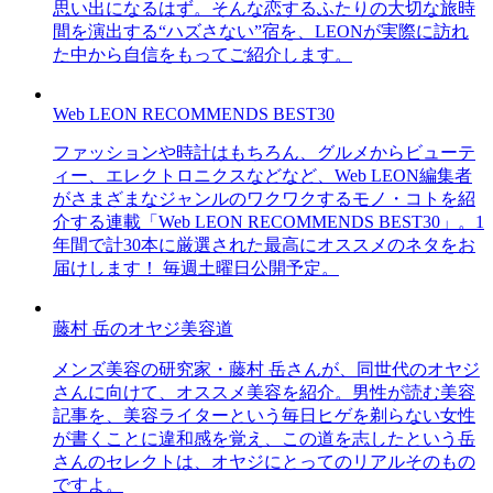
思い出になるはず。そんな恋するふたりの大切な旅時
間を演出する“ハズさない”宿を、LEONが実際に訪れ
た中から自信をもってご紹介します。
Web LEON RECOMMENDS BEST30
ファッションや時計はもちろん、グルメからビューテ
ィー、エレクトロニクスなどなど、Web LEON編集者
がさまざまなジャンルのワクワクするモノ・コトを紹
介する連載「Web LEON RECOMMENDS BEST30」。1
年間で計30本に厳選された最高にオススメのネタをお
届けします！ 毎週土曜日公開予定。
藤村 岳のオヤジ美容道
メンズ美容の研究家・藤村 岳さんが、同世代のオヤジ
さんに向けて、オススメ美容を紹介。男性が読む美容
記事を、美容ライターという毎日ヒゲを剃らない女性
が書くことに違和感を覚え、この道を志したという岳
さんのセレクトは、オヤジにとってのリアルそのもの
ですよ。