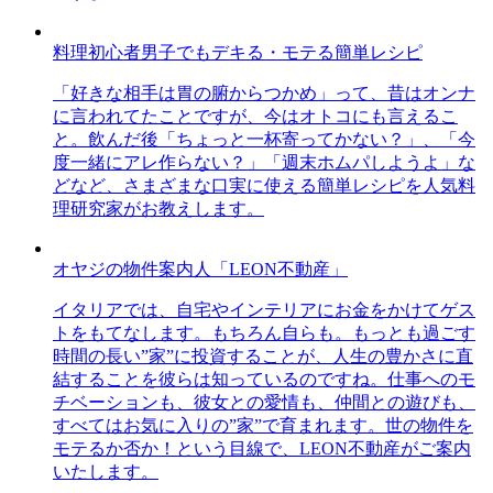
料理初心者男子でもデキる・モテる簡単レシピ
「好きな相手は胃の腑からつかめ」って、昔はオンナ
に言われてたことですが、今はオトコにも言えるこ
と。飲んだ後「ちょっと一杯寄ってかない？」、「今
度一緒にアレ作らない？」「週末ホムパしようよ」な
どなど、さまざまな口実に使える簡単レシピを人気料
理研究家がお教えします。
オヤジの物件案内人「LEON不動産」
イタリアでは、自宅やインテリアにお金をかけてゲス
トをもてなします。もちろん自らも。もっとも過ごす
時間の長い”家”に投資することが、人生の豊かさに直
結することを彼らは知っているのですね。仕事へのモ
チベーションも、彼女との愛情も、仲間との遊びも、
すべてはお気に入りの”家”で育まれます。世の物件を
モテるか否か！という目線で、LEON不動産がご案内
いたします。