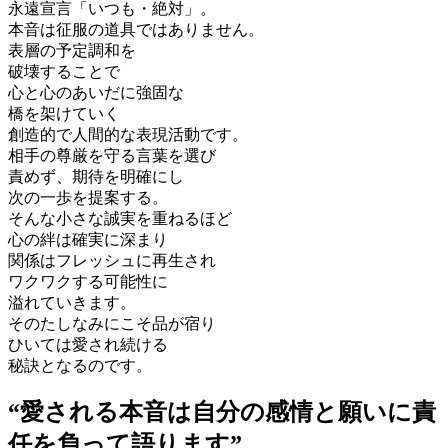
永遠宣言「いつも・絶対」。
本音は征服の道具ではありません。
表層の予定調和を
破壊することで
心と心のあいだに強固な
橋を架けていく
創造的で人間的な表現活動です。
相手の尊厳を守る言葉を選び
責めず、期待を明確にし
次の一歩を提案する。
そんな小さな誠実を重ねるほど
心の絆は確実に深まり
関係はフレッシュに再生され
ワクワクする可能性に
溢れていきます。
そのたしなみにこそ品が宿り
ひいては愛され続ける
秘訣となるのです。
“愛される本音は自分の感情と願いに責
任を負って語ります”