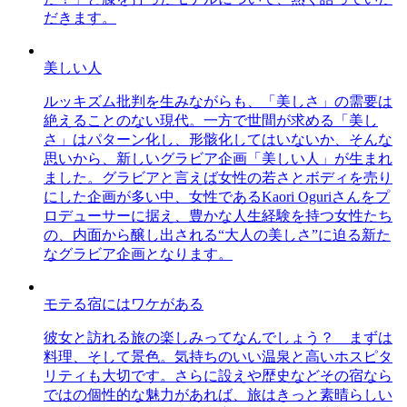
だきます。
美しい人
ルッキズム批判を生みながらも、「美しさ」の需要は
絶えることのない現代。一方で世間が求める「美し
さ」はパターン化し、形骸化してはいないか、そんな
思いから、新しいグラビア企画「美しい人」が生まれ
ました。グラビアと言えば女性の若さとボディを売り
にした企画が多い中、女性であるKaori Oguriさんをプ
ロデューサーに据え、豊かな人生経験を持つ女性たち
の、内面から醸し出される“大人の美しさ”に迫る新た
なグラビア企画となります。
モテる宿にはワケがある
彼女と訪れる旅の楽しみってなんでしょう？ まずは
料理、そして景色。気持ちのいい温泉と高いホスピタ
リティも大切です。さらに設えや歴史などその宿なら
ではの個性的な魅力があれば、旅はきっと素晴らしい