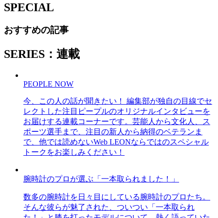
SPECIAL
おすすめの記事
SERIES：連載
PEOPLE NOW
今、この人の話が聞きたい！ 編集部が独自の目線でセ
レクトした注目ピープルのオリジナルインタビューを
お届けする連載コーナーです。芸能人から文化人、ス
ポーツ選手まで、注目の新人から納得のベテランま
で、他では読めないWeb LEONならではのスペシャル
トークをお楽しみください！
腕時計のプロが選ぶ「一本取られました！」
数多の腕時計を日々目にしている腕時計のプロたち。
そんな彼らが魅了された、ついつい「一本取られ
た！」と膝を打ったモデルについて、熱く語っていた