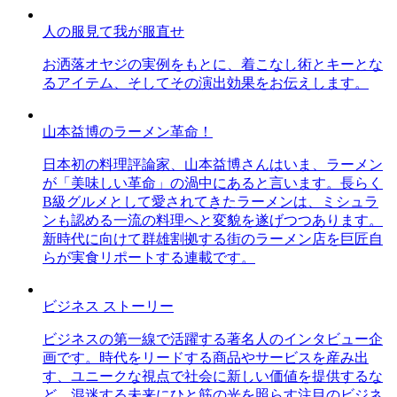
人の服見て我が服直せ
お洒落オヤジの実例をもとに、着こなし術とキーとな
るアイテム、そしてその演出効果をお伝えします。
山本益博のラーメン革命！
日本初の料理評論家、山本益博さんはいま、ラーメン
が「美味しい革命」の渦中にあると言います。長らく
B級グルメとして愛されてきたラーメンは、ミシュラ
ンも認める一流の料理へと変貌を遂げつつあります。
新時代に向けて群雄割拠する街のラーメン店を巨匠自
らが実食リポートする連載です。
ビジネス ストーリー
ビジネスの第一線で活躍する著名人のインタビュー企
画です。時代をリードする商品やサービスを産み出
す、ユニークな視点で社会に新しい価値を提供するな
ど、混迷する未来にひと筋の光を照らす注目のビジネ