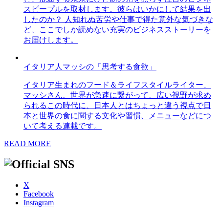
スピープルを取材します。彼らはいかにして結果を出
したのか？ 人知れぬ苦労や仕事で得た意外な気づきな
ど、ここでしか読めない充実のビジネスストーリーを
お届けします。
イタリア人マッシの「思考する食欲」
イタリア生まれのフード＆ライフスタイルライター、
マッシさん。世界が急速に繋がって、広い視野が求め
られるこの時代に、日本人とはちょっと違う視点で日
本と世界の食に関する文化や習慣、メニューなどにつ
いて考える連載です。
READ MORE
X
Facebook
Instagram