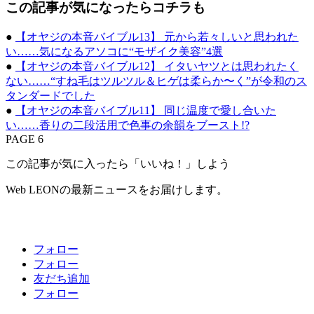
この記事が気になったらコチラも
●
【オヤジの本音バイブル13】 元から若々しいと思われた
い……気になるアソコに“モザイク美容”4選
●
【オヤジの本音バイブル12】 イタいヤツとは思われたく
ない……“すね毛はツルツル＆ヒゲは柔らか〜く”が令和のス
タンダードでした
●
【オヤジの本音バイブル11】 同じ温度で愛し合いた
い……香りの二段活用で色事の余韻をブースト!?
PAGE 6
この記事が気に入ったら「いいね！」しよう
Web LEONの最新ニュースをお届けします。
フォロー
フォロー
友だち追加
フォロー