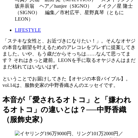
坂井辰翁 ヘア／hanjee（SIGNO） メイク／星 隆士
（SIGNO） 編集／市村広平、星野真琴（ともに
LEON）
LIFESTYLE
「ステキな女性と、お近づきになりたい！」。そんなオヤジ
の本音な願望を叶えるためのアレコレをブレずに提案してき
ました。いや、もう歳だからそっちは……なんて思ってま
す？ それはきっと建前。LEONを手に取るオヤジさんはまだ
まだ枯れてはいないはず。
ということでお届けしてきた【オヤジの本音バイブル】。
vol.14は、服飾史家の中野香織さんのエッセイです。
本音が「愛されるオトコ」と「嫌われ
るオトコ」の違いとは？──中野香織
（服飾史家）