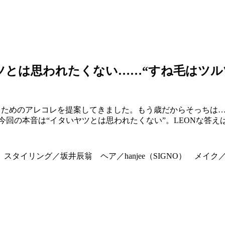
ヤツとは思われたくない……“すね毛はツ
叶えるためのアレコレを提案してきました。もう歳だからそっち
今回の本音は“イタいヤツとは思われたくない”。LEONな答え
 スタイリング／坂井辰翁 ヘア／hanjee（SIGNO） メイ