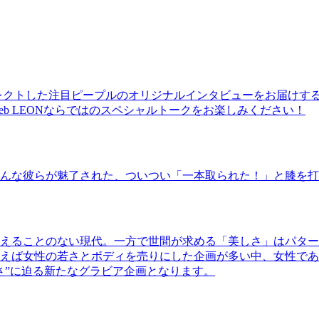
レクトした注目ピープルのオリジナルインタビューをお届けす
b LEONならではのスペシャルトークをお楽しみください！
んな彼らが魅了された、ついつい「一本取られた！」と膝を打
えることのない現代。一方で世間が求める「美しさ」はパター
ば女性の若さとボディを売りにした企画が多い中、女性であるKao
さ”に迫る新たなグラビア企画となります。