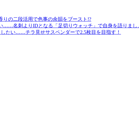
香りの二段活用で色事の余韻をブースト!?
たい……名刺よりIDとなる「足切りウォッチ」で自身を語りまし
したい……チラ見せサスペンダーで2.5枚目を目指す！