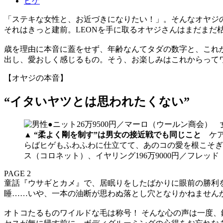
ヒゲ
「ステキな女性と、お近づきになりたい！」。そんなオヤジ
それはきっと建前。LEONを手に取るオヤジさんはまだまだ
歳を理由に本音に蓋をせず、年齢なんてタダの数字と、これ
出し、愛おしく感じるもの。そう、お楽しみはこれからって
【オヤジの本音】
“イタいヤツとは思われたくない”
▲
“柔よく剛を制す”は男女の接近戦でも同じこと
ケア
らばヒゲもふわふわに仕立てて、あのコの愛を根こそぎかっ
ス（コロネット）、イヤリング196万9000円／フレッド
PAGE 2
童話『ウサギとカメ』で、居眠りをしたばかりに眼前の勝利
睡……いや、一本の油断が思わぬ落とし穴となりかねません
オトコたるものワイルドな毛は称号！ そんな心の声は一度