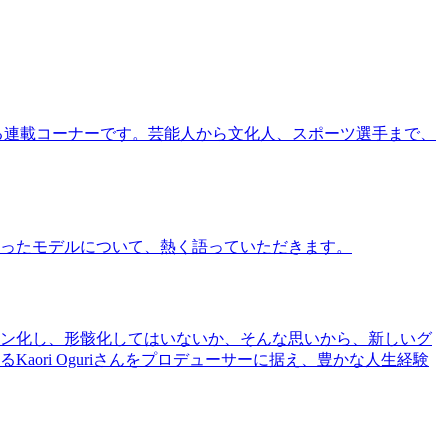
る連載コーナーです。芸能人から文化人、スポーツ選手まで、
ったモデルについて、熱く語っていただきます。
ン化し、形骸化してはいないか、そんな思いから、新しいグ
ri Oguriさんをプロデューサーに据え、豊かな人生経験