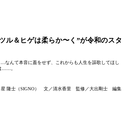
ルツル＆ヒゲは柔らか〜く”が令和のスタ
は……なんて本音に蓋をせず、これからも人生を謳歌してほし
は……。
ク／星 隆士（SIGNO） 文／清水香里 監修／大出剛士 編集