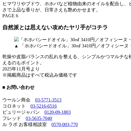
ヒマワリやブドウ、ホホバなど植物由来のオイルを配合し、
さで上品な香りが、日常さえも艶めかせます。
PAGE 6
自然派とは思えない攻めたヤリ手がコチラ
▲ 「ホホバシードオイル」30㎖ 3410円／オフィシ
乾燥や皮脂バランスの乱れを整える、シンプルかつマルチな
えるのもポイント。
2025年11月号より
※掲載商品はすべて税込み価格です
■ お問い合わせ
ウールン商会
03-5771-3513
コロネット
03-5216-6516
ビュリージャパン
0120-09-1803
フレッド
03-5635-7040
ル ラボ お客様相談室
0570-003-770