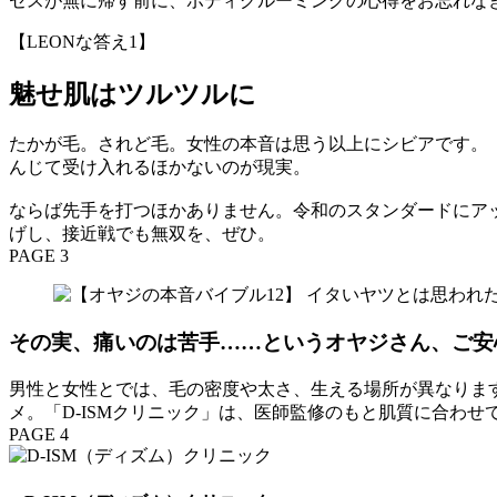
セスが無に帰す前に、ボディグルーミングの心得をお忘れな
【LEONな答え1】
魅せ肌はツルツルに
たかが毛。されど毛。女性の本音は思う以上にシビアです。
んじて受け入れるほかないのが現実。
ならば先手を打つほかありません。令和のスタンダードにア
げし、接近戦でも無双を、ぜひ。
PAGE 3
その実、痛いのは苦手……というオヤジさん、ご安
男性と女性とでは、毛の密度や太さ、生える場所が異なりま
メ。「D-ISMクリニック」は、医師監修のもと肌質に合わ
PAGE 4