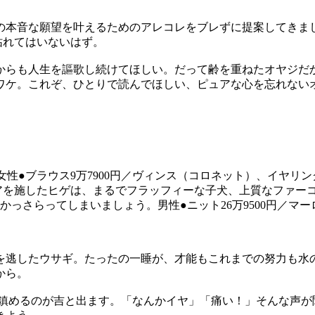
の本音な願望を叶えるためのアレコレをブレずに提案してきま
枯れてはいないはず。
からも人生を謳歌し続けてほしい。だって齢を重ねたオヤジだ
ワケ。これぞ、ひとりで読んでほしい、ピュアな心を忘れない
を施したヒゲは、まるでフラッフィーな子犬、上質なファーコ
さらってしまいましょう。男性●ニット26万9500円／マーロ
を逃したウサギ。たったの一睡が、才能もこれまでの努力も水
から。
、鎮めるのが吉と出ます。「なんかイヤ」「痛い！」そんな声が