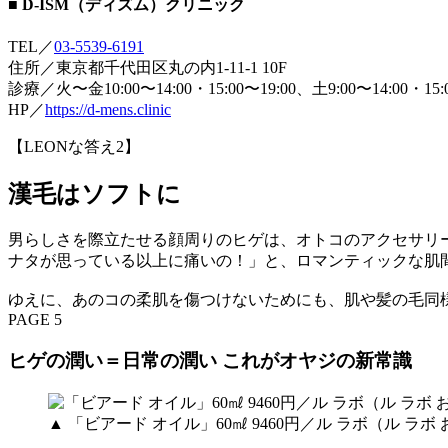
■ D-ISM（ディズム）クリニック
TEL／
03-5539-6191
住所／東京都千代田区丸の内1-11-1 10F
診療／火〜金10:00〜14:00・15:00〜19:00、土9:00〜14:00・15
HP／
https://d-mens.clinic
【LEONな答え2】
漢毛はソフトに
男らしさを際立たせる顔周りのヒゲは、オトコのアクセサリ
ナタが思っている以上に痛いの！」と、ロマンティックな肌
ゆえに、あのコの柔肌を傷つけないためにも、肌や髪の毛同
PAGE 5
ヒゲの潤い＝日常の潤い これがオヤジの新常識
▲ 「ビアード オイル」60㎖ 9460円／ル ラボ（ル ラ