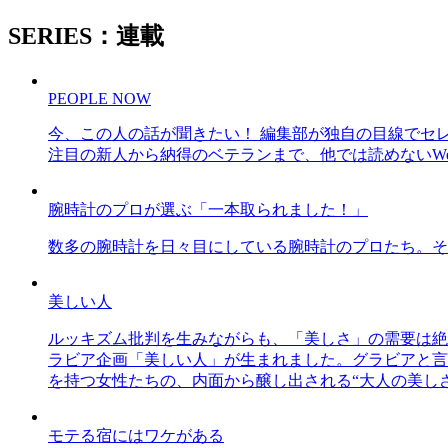
SERIES：連載
PEOPLE NOW
今、この人の話が聞きたい！ 編集部が独自の目線でセ
注目の新人から納得のベテランまで、他では読めないWe
腕時計のプロが選ぶ「一本取られました！」
数多の腕時計を日々目にしている腕時計のプロたち。そ
美しい人
ルッキズム批判を生みながらも、「美しさ」の需要は絶
ラビア企画「美しい人」が生まれました。グラビアと言え
を持つ女性たちの、内面から醸し出される“大人の美し
モテる宿にはワケがある