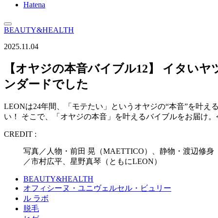
Hatena
BEAUTY&HEALTH
2025.11.04
【オヤジの本音バイブル12】 イタい
ンダードでした
LEONは24年間、「モテたい」というオヤジの“本音”を
い！ そこで、「オヤジの本音」を叶えるバイブルをお届け。
CREDIT :
写真／人物・前田 晃（MAETTICO）、静物・渡辺修身
／市村広平、星野真琴（ともにLEON）
BEAUTY&HEALTH
オフィシーヌ・ユニヴェルセル・ビュリー
ル ラボ
脱毛