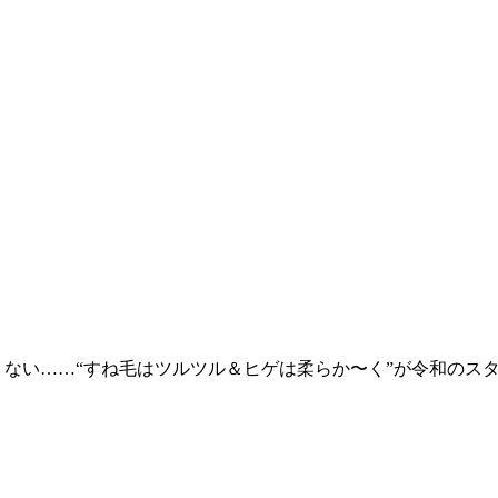
くない……“すね毛はツルツル＆ヒゲは柔らか〜く”が令和のス