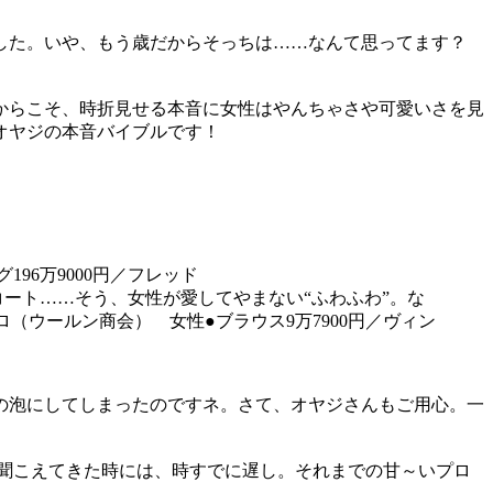
した。いや、もう歳だからそっちは……なんて思ってます？
からこそ、時折見せる本音に女性はやんちゃさや可愛いさを見
オヤジの本音バイブルです！
ート……そう、女性が愛してやまない“ふわふわ”。な
（ウールン商会） 女性●ブラウス9万7900円／ヴィン
の泡にしてしまったのですネ。さて、オヤジさんもご用心。一
聞こえてきた時には、時すでに遅し。それまでの甘～いプロ