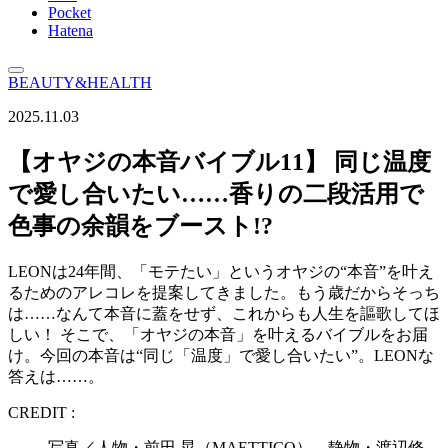
Pocket
Hatena
BEAUTY&HEALTH
2025.11.03
【オヤジの本音バイブル11】 同じ温度
で愛し合いたい……香りの二段活用で
色事の余韻をブースト!?
LEONは24年間、「モテたい」というオヤジの“本音”を叶え
るためのアレコレを提案してきました。もう歳だからそっち
は……なんて本音に蓋をせず、これからも人生を謳歌してほ
しい！ そこで、「オヤジの本音」を叶えるバイブルをお届
け。今回の本音は“同じ「温度」で愛し合いたい”。LEONな
答えは……。
CREDIT :
写真／人物・前田 晃（MAETTICO）、静物・渡辺修