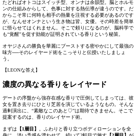
たどればオトコはスイッチ型、オンナは余韻型。脳とホルモ
ンの仕組みからして、色事に対する熱伝導が違うのです。だ
からこそ常に何時も相手の熱量を注視する必要があるのです
が、なんせオンナという生き物は皆、女優。その時差を簡単
に悟らせてはくれません。そこで頼りになるのが、脳科学で
も“覚醒”を促す効能が証明されている香りという秘策。
オヤジさんの勝負を華麗にブーストする密やかにして最強の
味方──そのレイヤード術をこっそりと伝授いたしましょ
う。
【LEONな答え】
濃度の異なる香りをレイヤード
デートの序盤から強存在感な香りで圧倒してしまっては、彼
女を置き去りにひとり芝居を演じているようなもの。そんな
過剰演出に、“素敵なこのあと♡”は期待できません。そこで
提案するのは、香りのレイヤード術。
まずは
【1層目】
。ふわりと香り立つボディローションを全
身に、淡い予感を漂わせて。続いて2軒目で施す
【2層目】
が