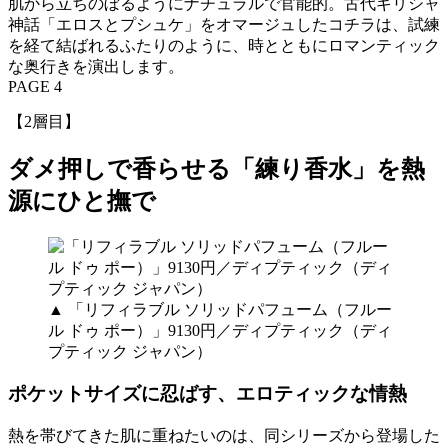
肌から立ちのぼるようにナチュラルで官能的。古代ギリシャ
神話「エロスとプシュケ」をオマージュしたコチラは、試練
を経て結ばれるふたりのように、時とともにロマンティック
な奥行きを演出します。
PAGE 4
【2層目】
ダメ押しで香らせる「練り香水」を熱
源にひと撫で
▲ 「リフィラブル ソリッドパフューム（フルー
ル ドゥ ポー）」9130円／ディプティック（ディ
プティック ジャパン）
ポケットサイズに忍ばす、エロティックな情熱
熱を帯びてきた肌に重ねたいのは、同シリーズから登場した