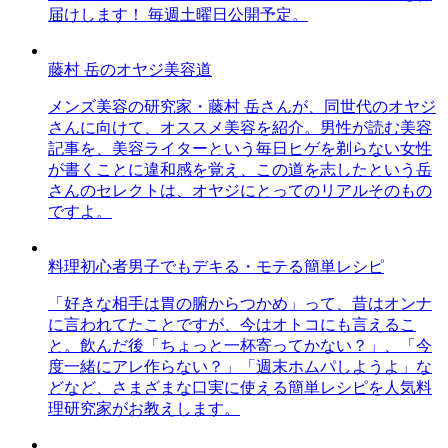
届けします！ 毎週土曜日公開予定。
藤村 岳のオヤジ美容道
メンズ美容の研究家・藤村 岳さんが、同世代のオヤジ
さんに向けて、オススメ美容を紹介。男性が読む美容
記事を、美容ライターという毎日ヒゲを剃らない女性
が書くことに違和感を覚え、この道を志したという岳
さんのセレクトは、オヤジにとってのリアルそのもの
ですよ。
料理初心者男子でもデキる・モテる簡単レシピ
「好きな相手は胃の腑からつかめ」って、昔はオンナ
に言われてたことですが、今はオトコにも言えるこ
と。飲んだ後「ちょっと一杯寄ってかない？」、「今
度一緒にアレ作らない？」「週末ホムパしようよ」な
どなど、さまざまな口実に使える簡単レシピを人気料
理研究家がお教えします。