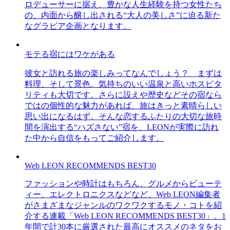
ロデューサーに据え、豊かな人生経験を持つ女性たち
の、内面から醸し出される“大人の美しさ”に迫る新た
なグラビア企画となります。
モテる宿にはワケがある
彼女と訪れる旅の楽しみってなんでしょう？ まずは
料理、そして景色。気持ちのいい温泉と高いホスピタ
リティも大切です。さらに設えや歴史などその宿なら
ではの個性的な魅力があれば、旅はきっと素晴らしい
思い出になるはず。そんな恋するふたりの大切な旅時
間を演出する“ハズさない”宿を、LEONが実際に訪れ
た中から自信をもってご紹介します。
Web LEON RECOMMENDS BEST30
ファッションや時計はもちろん、グルメからビューテ
ィー、エレクトロニクスなどなど、Web LEON編集者
がさまざまなジャンルのワクワクするモノ・コトを紹
介する連載「Web LEON RECOMMENDS BEST30」。1
年間で計30本に厳選された最高にオススメのネタをお