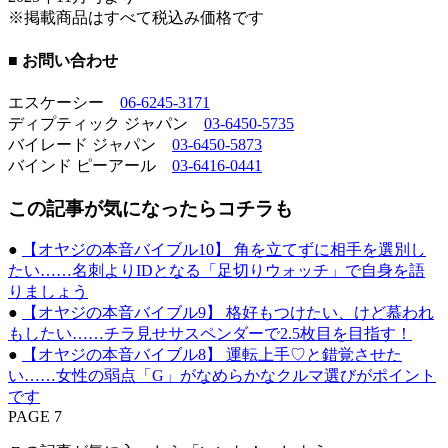
※掲載商品はすべて税込み価格です
■ お問い合わせ
エスケーシー
06-6245-3171
ディプティック ジャパン
03-6450-5735
バイレード ジャパン
03-6450-5873
バインド ピーアール
03-6416-0441
この記事が気になったらコチラも
●
【オヤジの本音バイブル10】 角を立てずに相手を選別し
たい……名刺よりIDとなる「足切りウォッチ」で自身を語
りましょう
●
【オヤジの本音バイブル9】 格好もつけたい、けど慕われ
もしたい……チラ見せサスペンダーで2.5枚目を目指す！
●
【オヤジの本音バイブル8】 運転上手♡と錯覚させた
い……女性の弱点「G」がなめらかなクルマ選びがポイント
です
PAGE 7