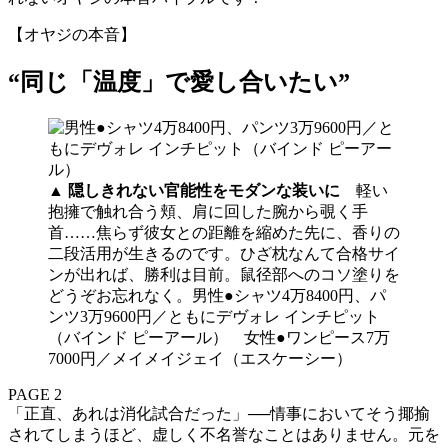
【オヤジの本音】
“同じ「温度」で愛し合いたい”
▲
隠しきれない官能性をモダンな装いに
軽い
抱擁で触れ合う頬、肩に回した腕から覗く手
首……焦らず彼女との距離を縮めた先に、香りの
二段活用が生きるのです。ひざ枕なんて合格サイ
ンが出れば、勝利は目前。鼠径部へのコソ塗りを
どうぞお忘れなく。男性●シャツ4万8400円、パ
ンツ3万9600円／ともにデヴォレ インチピット
（バインド ピーアール） 女性●ワンピース7万
7000円／メイメイジェイ（エスケーシー）
PAGE 2
「正直、あれは消化試合だった」──情事においてそう揶揄
されてしまうほど、虚しく不名誉なことはありません。元を