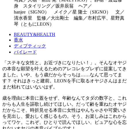
身 スタイリング／坂井辰翁 ヘア／
hanjee（SIGNO） メイク／星 隆士（SIGNO） 文／
清水香里 監修／大出剛士 編集／市村広平、星野真
琴（ともにLEON）
BEAUTY&HEALTH
香水
ディプティック
バイレード
「ステキな女性と、お近づきになりたい！」。そんなオヤジ
の本音な願望を叶えるためのアレコレをブレずに提案してき
ました。いや、もう歳だからそっちは……なんて思ってま
す？ それはきっと建前。LEONを手に取るオヤジさんはまだ
まだ枯れてはいないはず。
歳を理由に本音に蓋をせず、年齢なんてタダの数字と、これ
からも人生を謳歌し続けてほしい。だって齢を重ねたオヤジ
だからこそ、時折見せる本音に女性はやんちゃさや可愛いさ
を見出し、愛おしく感じるもの。そう、お楽しみはこれから
ってワケ。これぞ、ひとりで読んでほしい、ピュアな心を忘
れないオヤジの本音バイブルです！