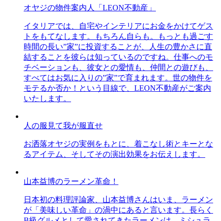
オヤジの物件案内人「LEON不動産」
イタリアでは、自宅やインテリアにお金をかけてゲス
トをもてなします。もちろん自らも。もっとも過ごす
時間の長い”家”に投資することが、人生の豊かさに直
結することを彼らは知っているのですね。仕事へのモ
チベーションも、彼女との愛情も、仲間との遊びも、
すべてはお気に入りの”家”で育まれます。世の物件を
モテるか否か！という目線で、LEON不動産がご案内
いたします。
人の服見て我が服直せ
お洒落オヤジの実例をもとに、着こなし術とキーとな
るアイテム、そしてその演出効果をお伝えします。
山本益博のラーメン革命！
日本初の料理評論家、山本益博さんはいま、ラーメン
が「美味しい革命」の渦中にあると言います。長らく
B級グルメとして愛されてきたラーメンは、ミシュラ