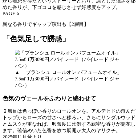
から着想を得たというストーリーどおり、凛とした強さを秘
めた香りが、下ゴコロを感じさせず好感度をアップ。
PAGE 6
異なる香りでギャップ演出も【2層目】
「色気足しで誘惑」
▲ 「ブランシュ ロールオン パフュームオイル」
7.5㎖ 1万3090円／バイレード（バイレード ジャ
パン）
色気のヴェールをふわりと纏わせて
２層目は色っぽい香りのロールオンを。アルデヒドの澄んだ
トップからローズの甘さへと移ろい、さらにサンダルウッド
とムスクが重なれば、興奮度に比例する親密な香りが開花し
ます。確信めいた色香を放つ展開が大人のヤリクチ。
2025年11月号より