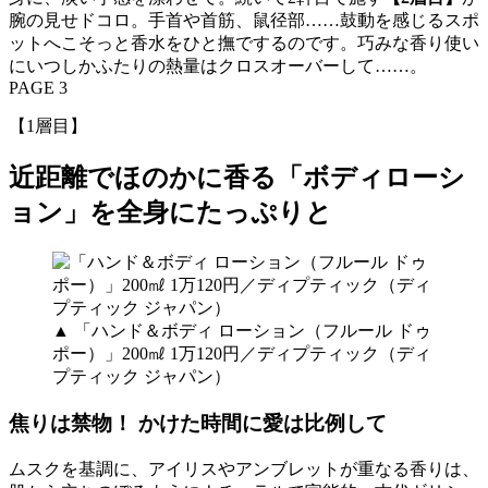
腕の見せドコロ。手首や首筋、鼠径部……鼓動を感じるスポ
ットへこそっと香水をひと撫でするのです。巧みな香り使い
にいつしかふたりの熱量はクロスオーバーして……。
PAGE 3
【1層目】
近距離でほのかに香る「ボディローシ
ョン」を全身にたっぷりと
▲ 「ハンド＆ボディ ローション（フルール ドゥ
ポー）」200㎖ 1万120円／ディプティック（ディ
プティック ジャパン）
焦りは禁物！ かけた時間に愛は比例して
ムスクを基調に、アイリスやアンブレットが重なる香りは、