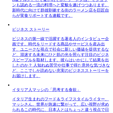
ンも認める一流の料理へと変貌を遂げつつあります。
新時代に向けて群雄割拠する街のラーメン店を巨匠自
らが実食リポートする連載です。
ビジネス ストーリー
ビジネスの第一線で活躍する著名人のインタビュー企
画です。時代をリードする商品やサービスを産み出
す、ユニークな視点で社会に新しい価値を提供するな
ど、混迷する未来にひと筋の光を照らす注目のビジネ
スピープルを取材します。彼らはいかにして結果を出
したのか？ 人知れぬ苦労や仕事で得た意外な気づきな
ど、ここでしか読めない充実のビジネスストーリーを
お届けします。
イタリア人マッシの「思考する食欲」
イタリア生まれのフード＆ライフスタイルライター、
マッシさん。世界が急速に繋がって、広い視野が求め
られるこの時代に、日本人とはちょっと違う視点で日