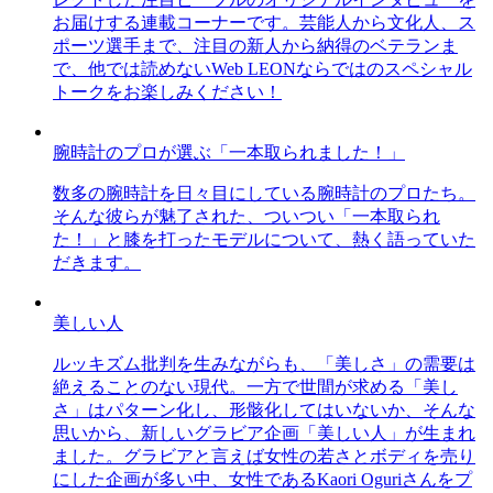
お届けする連載コーナーです。芸能人から文化人、ス
ポーツ選手まで、注目の新人から納得のベテランま
で、他では読めないWeb LEONならではのスペシャル
トークをお楽しみください！
腕時計のプロが選ぶ「一本取られました！」
数多の腕時計を日々目にしている腕時計のプロたち。
そんな彼らが魅了された、ついつい「一本取られ
た！」と膝を打ったモデルについて、熱く語っていた
だきます。
美しい人
ルッキズム批判を生みながらも、「美しさ」の需要は
絶えることのない現代。一方で世間が求める「美し
さ」はパターン化し、形骸化してはいないか、そんな
思いから、新しいグラビア企画「美しい人」が生まれ
ました。グラビアと言えば女性の若さとボディを売り
にした企画が多い中、女性であるKaori Oguriさんをプ