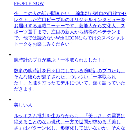
PEOPLE NOW
今、この人の話が聞きたい！ 編集部が独自の目線でセ
レクトした注目ピープルのオリジナルインタビューを
お届けする連載コーナーです。芸能人から文化人、ス
ポーツ選手まで、注目の新人から納得のベテランま
で、他では読めないWeb LEONならではのスペシャル
トークをお楽しみください！
腕時計のプロが選ぶ「一本取られました！」
数多の腕時計を日々目にしている腕時計のプロたち。
そんな彼らが魅了された、ついつい「一本取られ
た！」と膝を打ったモデルについて、熱く語っていた
だきます。
美しい人
ルッキズム批判を生みながらも、「美しさ」の需要は
絶えることのない現代。一方で世間が求める「美し
さ」はパターン化し、形骸化してはいないか、そんな