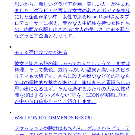
思いから、新しいグラビア企画「美しい人」が生まれ
ました。グラビアと言えば女性の若さとボディを売り
にした企画が多い中、女性であるKaori Oguriさんをプ
ロデューサーに据え、豊かな人生経験を持つ女性たち
の、内面から醸し出される“大人の美しさ”に迫る新た
なグラビア企画となります。
モテる宿にはワケがある
彼女と訪れる旅の楽しみってなんでしょう？ まずは
料理、そして景色。気持ちのいい温泉と高いホスピタ
リティも大切です。さらに設えや歴史などその宿なら
ではの個性的な魅力があれば、旅はきっと素晴らしい
思い出になるはず。そんな恋するふたりの大切な旅時
間を演出する“ハズさない”宿を、LEONが実際に訪れ
た中から自信をもってご紹介します。
Web LEON RECOMMENDS BEST30
ファッションや時計はもちろん、グルメからビューテ
ィー、エレクトロニクスなどなど、Web LEON編集者