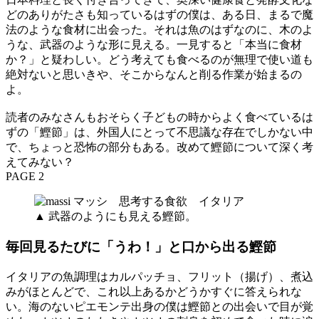
どのありがたさも知っているはずの僕は、ある日、まるで魔
法のような食材に出会った。それは魚のはずなのに、木のよ
うな、武器のような形に見える。一見すると「本当に食材
か？」と疑わしい。どう考えても食べるのが無理で使い道も
絶対ないと思いきや、そこからなんと削る作業が始まるの
よ。
読者のみなさんもおそらく子どもの時からよく食べているは
ずの「鰹節」は、外国人にとって不思議な存在でしかない中
で、ちょっと恐怖の部分もある。改めて鰹節について深く考
えてみない？
PAGE 2
▲ 武器のようにも見える鰹節。
毎回見るたびに「うわ！」と口から出る鰹節
イタリアの魚調理はカルパッチョ、フリット（揚げ）、煮込
みがほとんどで、これ以上あるかどうかすぐに答えられな
い。海のないピエモンテ出身の僕は鰹節との出会いで目が覚