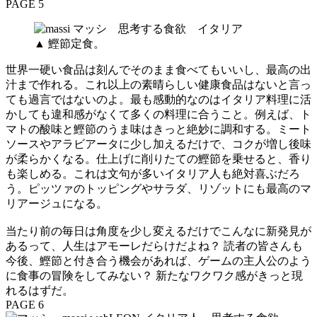
PAGE 5
▲ 鰹節定食。
世界一硬い食品は刻んでそのまま食べてもいいし、最高の出
汁まで作れる。これ以上の素晴らしい健康食品はないと言っ
ても過言ではないのよ。最も感動的なのはイタリア料理に活
かしても違和感がなくて多くの料理に合うこと。例えば、ト
マトの酸味と鰹節のうま味はきっと絶妙に調和する。ミート
ソースやアラビアータに少し加えるだけで、コクが増し後味
が柔らかくなる。仕上げに削りたての鰹節を乗せると、香り
も楽しめる。これは文句が多いイタリア人も絶対喜ぶだろ
う。ピッツァのトッピングやサラダ、リゾットにも最高のマ
リアージュになる。
当たり前の毎日は角度を少し変えるだけでこんなに新発見が
あるって、人生はアモーレだらけだよね？ 読者の皆さんも
今後、鰹節と付き合う機会があれば、ゲームの主人公のよう
に食事の冒険をしてみない？ 新たなワクワク感がきっと現
れるはずだ。
PAGE 6