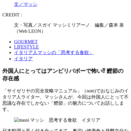
文／マッシ
CREDIT :
文・写真／スガイ マッシミリアーノ 編集／森本 泉
（Web LEON）
GOURMET
LIFESTYLE
イタリア人マッシの「思考する食欲」
イタリア
外国人にとってはアンビリバボーで怖い⁉ 鰹節の
存在感
「サイゼリヤの完全攻略マニュアル」（note)でおなじみのイ
タリア人ライター、マッシさんが、今回は外国人にとって不
思議な存在でしかない「鰹節」の魅力についてお話ししま
す。
日本料理と長く付き合ってきて、奥深い健康食と発酵文化な