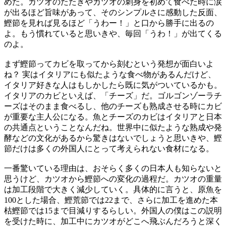
めた。カツオのたたきやカツオの刺身を初めて食べた時に涙
が出るほど旨味があって、そのシンプルさに感動した反面、
鰹節を見れば見るほど「うわー！」と口から勝手に出るの
よ。もう慣れていると思いきや、毎回「うわ！」が出てくる
のよ。
まず鰹節ってカビを取ってから刻むという発想が面白いよ
ね？ 実はイタリアにも似たような食べ物があるんだけど、
イタリア好きな人はもしかしたら既に気がついているかも。
イタリアのカビといえば、「チーズ」だ。ゴルゴンゾーラチ
ーズはそのまま食べるし、他のチーズも熟成させる時にカビ
が重要な主人公になる。魚とチーズのカビはイタリアと日本
の共通点ということなんだね。世界中に似たような熟成や発
酵などの文化があるから驚きはないでしょうと思いきや、鰹
節だけは多くの外国人にとって考えられない食材になる。
一番驚いている理由は、おそらく多くの日本人も知らないと
思うけど、カツオから鰹節への変化の過程だ。カツオの重量
は加工段階で大きく減少していく。具体的に言うと、原魚を
100とした場合、鰹荒節では22まで、さらに加工を進めた本
枯鰹節では15まで目減りするらしい。外国人の僕はこの説明
を受けた時に、加工中にカツオがどこへ飛ぶんだろうと深く