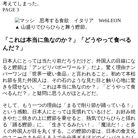
考えてしまった。
PAGE 3
▲ 山盛りでひらひらと舞う鰹節。
「これは本当に魚なのか？」「どうやって食べる
んだ？」
日本人にとっては当たり前だろうだけど、外国人の目線にな
ると鰹節は「アンビリバボーワールド」だよ。驚く理由ナン
バーワンは「世界一硬い食品」と言われること。初めて本枯
れ節を見た外国人は、その石のような見た目と触り心地に驚
きを隠せない。「これは本当に魚なのか？」「どうやって食
べるんだ？」と疑問に思う人がほとんどだ。
そして、もう一つの理由は「まるで削り節が踊っている！」
という感動。日本人にとっては見慣れているけど、お好み焼
きやたこ焼きの上に鰹節を乗せると、熱気でひらひらと揺れ
る「踊る鰹節」に、「生きてるみたい！」「魔法だ！」と多
くの外国人が目を丸くする。この鰹節の姿は、日本の食文化
のユニークさを伝える上で十分過ぎるほどのインパクトなん