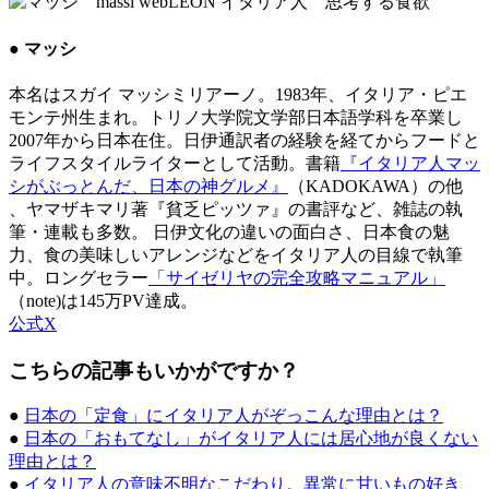
● マッシ
本名はスガイ マッシミリアーノ。1983年、イタリア・ピエ
モンテ州生まれ。トリノ大学院文学部日本語学科を卒業し
2007年から日本在住。日伊通訳者の経験を経てからフードと
ライフスタイルライターとして活動。書籍
『イタリア人マッ
シがぶっとんだ、日本の神グルメ』
（KADOKAWA）の他
、ヤマザキマリ著『貧乏ピッツァ』の書評など、雑誌の執
筆・連載も多数。 日伊文化の違いの面白さ、日本食の魅
力、食の美味しいアレンジなどをイタリア人の目線で執筆
中。ロングセラー
「サイゼリヤの完全攻略マニュアル」
（note)は145万PV達成。
公式X
こちらの記事もいかがですか？
●
日本の「定食」にイタリア人がぞっこんな理由とは？
●
日本の「おもてなし」がイタリア人には居心地が良くない
理由とは？
●
イタリア人の意味不明なこだわり。異常に甘いもの好き、