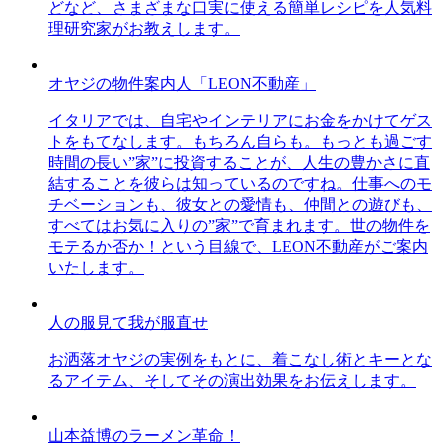
どなど、さまざまな口実に使える簡単レシピを人気料
理研究家がお教えします。
オヤジの物件案内人「LEON不動産」
イタリアでは、自宅やインテリアにお金をかけてゲス
トをもてなします。もちろん自らも。もっとも過ごす
時間の長い”家”に投資することが、人生の豊かさに直
結することを彼らは知っているのですね。仕事へのモ
チベーションも、彼女との愛情も、仲間との遊びも、
すべてはお気に入りの”家”で育まれます。世の物件を
モテるか否か！という目線で、LEON不動産がご案内
いたします。
人の服見て我が服直せ
お洒落オヤジの実例をもとに、着こなし術とキーとな
るアイテム、そしてその演出効果をお伝えします。
山本益博のラーメン革命！