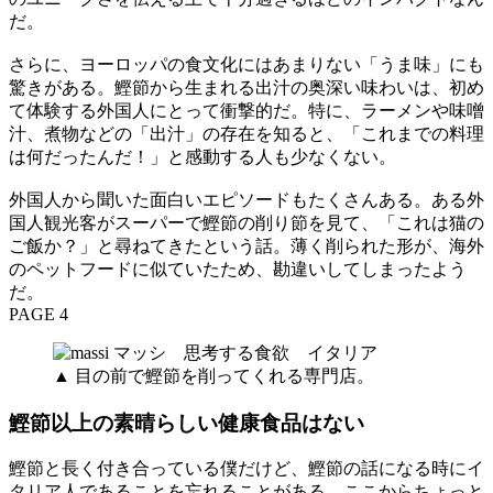
だ。
さらに、ヨーロッパの食文化にはあまりない「うま味」にも
驚きがある。鰹節から生まれる出汁の奥深い味わいは、初め
て体験する外国人にとって衝撃的だ。特に、ラーメンや味噌
汁、煮物などの「出汁」の存在を知ると、「これまでの料理
は何だったんだ！」と感動する人も少なくない。
外国人から聞いた面白いエピソードもたくさんある。ある外
国人観光客がスーパーで鰹節の削り節を見て、「これは猫の
ご飯か？」と尋ねてきたという話。薄く削られた形が、海外
のペットフードに似ていたため、勘違いしてしまったよう
だ。
PAGE 4
▲ 目の前で鰹節を削ってくれる専門店。
鰹節以上の素晴らしい健康食品はない
鰹節と長く付き合っている僕だけど、鰹節の話になる時にイ
タリア人であることを忘れることがある。ここからちょっと