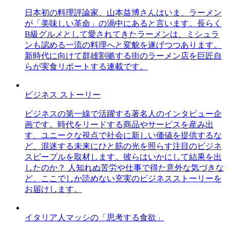
日本初の料理評論家、山本益博さんはいま、ラーメン
が「美味しい革命」の渦中にあると言います。長らく
B級グルメとして愛されてきたラーメンは、ミシュラ
ンも認める一流の料理へと変貌を遂げつつあります。
新時代に向けて群雄割拠する街のラーメン店を巨匠自
らが実食リポートする連載です。
ビジネス ストーリー
ビジネスの第一線で活躍する著名人のインタビュー企
画です。時代をリードする商品やサービスを産み出
す、ユニークな視点で社会に新しい価値を提供するな
ど、混迷する未来にひと筋の光を照らす注目のビジネ
スピープルを取材します。彼らはいかにして結果を出
したのか？ 人知れぬ苦労や仕事で得た意外な気づきな
ど、ここでしか読めない充実のビジネスストーリーを
お届けします。
イタリア人マッシの「思考する食欲」