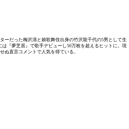
スターだった梅沢清と娘歌舞伎出身の竹沢龍千代の5男として生
年には『夢芝居』で歌手デビューし50万枚を超えるヒットに。現
着せぬ直言コメントで人気を得ている。