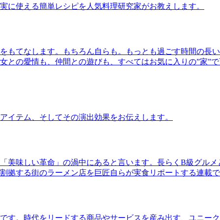
実に使える簡単レシピを人気料理研究家がお教えします。
をもてなします。もちろん自らも。もっとも過ごす時間の長い
女との愛情も、仲間との遊びも、すべてはお気に入りの”家”
アイテム、そしてその演出効果をお伝えします。
「美味しい革命」の渦中にあると言います。長らくB級グルメ
割拠する街のラーメン店を巨匠自らが実食リポートする連載で
です。時代をリードする商品やサービスを産み出す、ユニーク