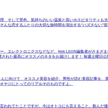
理、そして景色。気持ちのいい温泉と高いホスピタリティも大
そんな恋するふたりの大切な旅時間を演出する“ハズさない”宿
、エレクトロニクスなどなど、Web LEON編集者がさまざ
30本に厳選された最高にオススメのネタをお届けします！ 毎週土曜日
さんに向けて、オススメ美容を紹介。男性が読む美容記事を、
オヤジにとってのリアルそのものですよ。
言われてたことですが、今はオトコにも言えること。飲んだ後