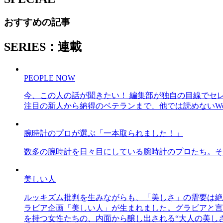
おすすめの記事
SERIES：連載
PEOPLE NOW
今、この人の話が聞きたい！ 編集部が独自の目線でセ
注目の新人から納得のベテランまで、他では読めないWe
腕時計のプロが選ぶ「一本取られました！」
数多の腕時計を日々目にしている腕時計のプロたち。そ
美しい人
ルッキズム批判を生みながらも、「美しさ」の需要は絶
ラビア企画「美しい人」が生まれました。グラビアと言え
を持つ女性たちの、内面から醸し出される“大人の美し