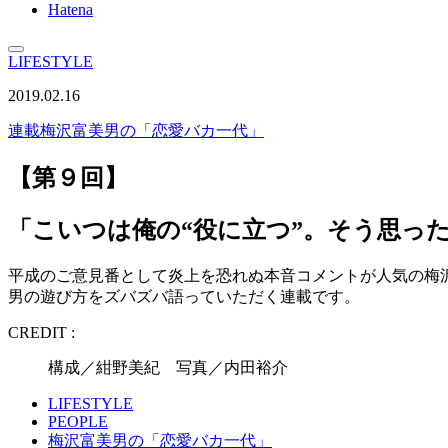
Hatena
LIFESTYLE
2019.02.16
連載
梅沢富美男の「恋愛バカ一代」
【第９回】
「こいつは俺の“役に立つ”。そう思っ
平成のご意見番として炎上を恐れぬ本音コメントが人気の梅
男の遊び方をズバズバ語っていただく連載です。
CREDIT :
構成／紺野美紀 写真／内田裕介
LIFESTYLE
PEOPLE
梅沢富美男の「恋愛バカ一代」