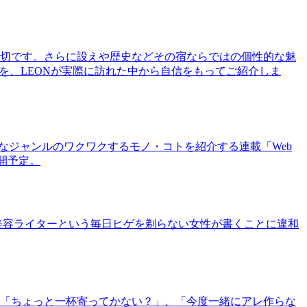
切です。さらに設えや歴史などその宿ならではの個性的な魅
を、LEONが実際に訪れた中から自信をもってご紹介しま
まなジャンルのワクワクするモノ・コトを紹介する連載「Web
公開予定。
美容ライターという毎日ヒゲを剃らない女性が書くことに違和
「ちょっと一杯寄ってかない？」、「今度一緒にアレ作らな