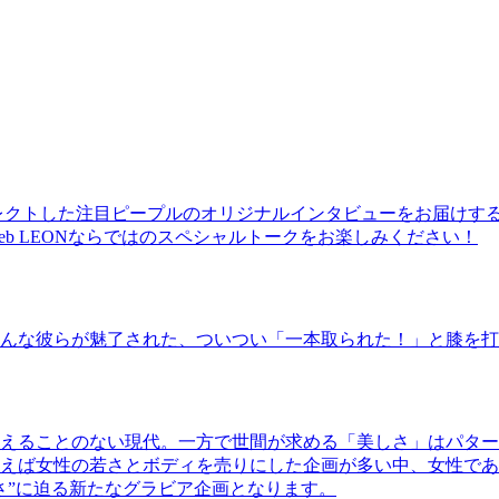
レクトした注目ピープルのオリジナルインタビューをお届けす
b LEONならではのスペシャルトークをお楽しみください！
んな彼らが魅了された、ついつい「一本取られた！」と膝を打
えることのない現代。一方で世間が求める「美しさ」はパター
ば女性の若さとボディを売りにした企画が多い中、女性であるKao
さ”に迫る新たなグラビア企画となります。