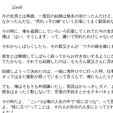
今の女房とは再婚。一度目の結婚は無名の頃だったんだけど
なかったんだな。“売れっ子の嫁”という立場にうまく馴染め
その時に、俺を贔屓にしていろいろ応援してくれてた今の女
俺は「はい、そうします」って。嫌いで別れたわけじゃない
それからしばらくしたら、その親父さんが「ウチの娘を嫁に
彼女とは離婚してしばらく経ってからお付き合いするように
てたからな。それでも結婚したのは、もちろん親父さんに言
結婚しようって決めたのは、一緒に海外ロケに行った時。仕
タッフはまだ撮影が残っているって言うんで、俺たちふたり
でも、俺はそもそも外国嫌いだし、英語はからっきしダメ。
彼女はまったく動じないで、空港の手続きとかをテキパキと
その時だよ、「こいつは俺の人生の中で“役に立つな”」って
よ。“役に立つ”ってことは、その人が自分の人生にとって
んだよ。