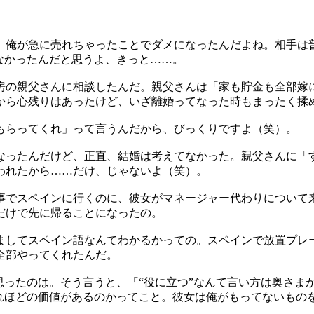
、俺が急に売れちゃったことでダメになったんだよね。相手は
なかったんだと思うよ、きっと……。
房の親父さんに相談したんだ。親父さんは「家も貯金も全部嫁
から心残りはあったけど、いざ離婚ってなった時もまったく揉
もらってくれ」って言うんだから、びっくりですよ（笑）。
なったんだけど、正直、結婚は考えてなかった。親父さんに「
われたから……だけ、じゃないよ（笑）。
事でスペインに行くのに、彼女がマネージャー代わりについて
だけで先に帰ることになったの。
ましてスペイン語なんてわかるかっての。スペインで放置プレー
全部やってくれたんだ。
思ったのは。そう言うと、「“役に立つ”なんて言い方は奥さま
どれほどの価値があるのかってこと。彼女は俺がもってないもの