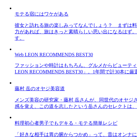
モテる宿にはワケがある
彼女と訪れる旅の楽しみってなんでしょう？ まずは料
力があれば、旅はきっと素晴らしい思い出になるはず。
す。
Web LEON RECOMMENDS BEST30
ファッションや時計はもちろん、グルメからビューティー
LEON RECOMMENDS BEST30」。1年間で計
藤村 岳のオヤジ美容道
メンズ美容の研究家・藤村 岳さんが、同世代のオヤジ
感を覚え、この道を志したという岳さんのセレクトは、
料理初心者男子でもデキる・モテる簡単レシピ
「好きな相手は胃の腑からつかめ」って、昔はオンナに