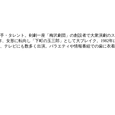
優・歌手・タレント。剣劇一座「梅沢劇団」の創設者で大衆演劇の
76年、女形に転向し「下町の玉三郎」として大ブレイク。1982
ら、テレビにも数多く出演。バラエティや情報番組での歯に衣