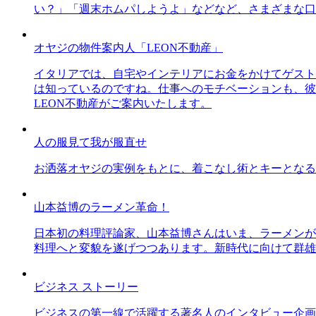
い？」「週末ホムパしようよ」などなど、さまざまな口
オヤジの物件案内人「LEON不動産」
イタリアでは、自宅やインテリアにお金をかけてゲスト
は知っているのですね。仕事へのモチベーションも、彼
LEON不動産がご案内いたします。
人の服見て我が服直せ
お洒落オヤジの実例をもとに、着こなし術とキーとなる
山本益博のラーメン革命！
日本初の料理評論家、山本益博さんはいま、ラーメンが
料理へと変貌を遂げつつあります。新時代に向けて群雄
ビジネス ストーリー
ビジネスの第一線で活躍する著名人のインタビュー企画