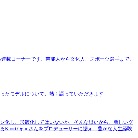
る連載コーナーです。芸能人から文化人、スポーツ選手まで、
ったモデルについて、熱く語っていただきます。
ン化し、形骸化してはいないか、そんな思いから、新しいグ
ri Oguriさんをプロデューサーに据え、豊かな人生経験