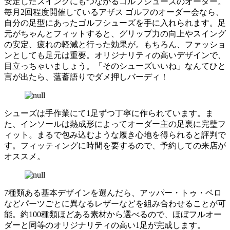
安定したスイングにもつながるゴルフシューズのオーダー。
毎月2回程度開催しているアザス ゴルフのオーダー会なら、
自分の足型にあったゴルフシューズを手に入れられます。足
元がちゃんとフィットすると、グリップ力の向上やスイング
の安定、疲れの軽減と行った効果が。もちろん、ファッショ
ンとしても足元は重要。オリジナリティの高いデザインで、
目立っちゃいましょう。「そのシューズいいね」なんてひと
言が出たら、薀蓄語りでダメ押しバーディ！
シューズは手作業にて1足ずつ丁寧に作られています。ま
た、インソールは熱成形によってオーダー主の足裏に完璧フ
ィット。まるで包み込むような履き心地を得られると評判で
す。フィッティングに時間を要するので、予約しての来店が
オススメ。
7種類ある基本デザインを選んだら、アッパー・トゥ・ベロ
などパーツごとに異なるレザーなどを組み合わせることが可
能。約100種類ほどある素材から選べるので、ほぼフルオー
ダーと同等のオリジナリティの高い1足が完成します。