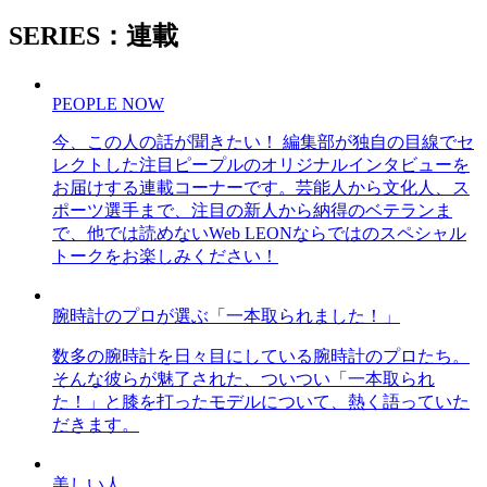
SERIES：連載
PEOPLE NOW
今、この人の話が聞きたい！ 編集部が独自の目線でセ
レクトした注目ピープルのオリジナルインタビューを
お届けする連載コーナーです。芸能人から文化人、ス
ポーツ選手まで、注目の新人から納得のベテランま
で、他では読めないWeb LEONならではのスペシャル
トークをお楽しみください！
腕時計のプロが選ぶ「一本取られました！」
数多の腕時計を日々目にしている腕時計のプロたち。
そんな彼らが魅了された、ついつい「一本取られ
た！」と膝を打ったモデルについて、熱く語っていた
だきます。
美しい人