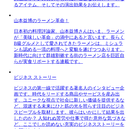
るアイテム、そしてその演出効果をお伝えします。
山本益博のラーメン革命！
日本初の料理評論家、山本益博さんはいま、ラーメン
が「美味しい革命」の渦中にあると言います。長らく
B級グルメとして愛されてきたラーメンは、ミシュラ
ンも認める一流の料理へと変貌を遂げつつあります。
新時代に向けて群雄割拠する街のラーメン店を巨匠自
らが実食リポートする連載です。
ビジネス ストーリー
ビジネスの第一線で活躍する著名人のインタビュー企
画です。時代をリードする商品やサービスを産み出
す、ユニークな視点で社会に新しい価値を提供するな
ど、混迷する未来にひと筋の光を照らす注目のビジネ
スピープルを取材します。彼らはいかにして結果を出
したのか？ 人知れぬ苦労や仕事で得た意外な気づきな
ど、ここでしか読めない充実のビジネスストーリーを