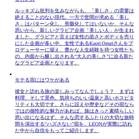
ルッキズム批判を生みながらも、「美しさ」の需要は
絶えることのない現代。一方で世間が求める「美し
さ」はパターン化し、形骸化してはいないか、そんな
思いから、新しいグラビア企画「美しい人」が生まれ
ました。グラビアと言えば女性の若さとボディを売り
にした企画が多い中、女性であるKaori Oguriさんをプ
ロデューサーに据え、豊かな人生経験を持つ女性たち
の、内面から醸し出される“大人の美しさ”に迫る新た
なグラビア企画となります。
モテる宿にはワケがある
彼女と訪れる旅の楽しみってなんでしょう？ まずは
料理、そして景色。気持ちのいい温泉と高いホスピタ
リティも大切です。さらに設えや歴史などその宿なら
ではの個性的な魅力があれば、旅はきっと素晴らしい
思い出になるはず。そんな恋するふたりの大切な旅時
間を演出する“ハズさない”宿を、LEONが実際に訪れ
た中から自信をもってご紹介します。