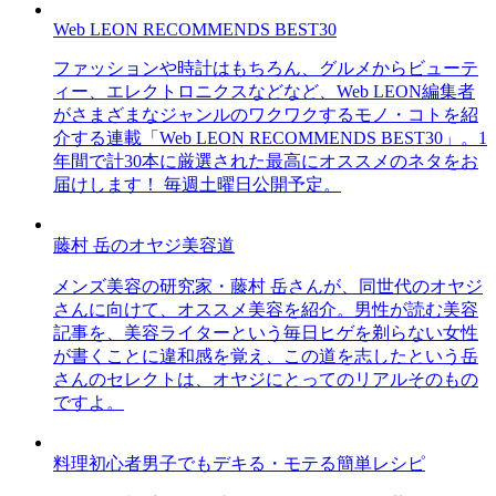
Web LEON RECOMMENDS BEST30
ファッションや時計はもちろん、グルメからビューテ
ィー、エレクトロニクスなどなど、Web LEON編集者
がさまざまなジャンルのワクワクするモノ・コトを紹
介する連載「Web LEON RECOMMENDS BEST30」。1
年間で計30本に厳選された最高にオススメのネタをお
届けします！ 毎週土曜日公開予定。
藤村 岳のオヤジ美容道
メンズ美容の研究家・藤村 岳さんが、同世代のオヤジ
さんに向けて、オススメ美容を紹介。男性が読む美容
記事を、美容ライターという毎日ヒゲを剃らない女性
が書くことに違和感を覚え、この道を志したという岳
さんのセレクトは、オヤジにとってのリアルそのもの
ですよ。
料理初心者男子でもデキる・モテる簡単レシピ