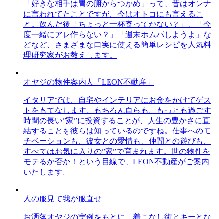
「好きな相手は胃の腑からつかめ」って、昔はオンナ
に言われてたことですが、今はオトコにも言えるこ
と。飲んだ後「ちょっと一杯寄ってかない？」、「今
度一緒にアレ作らない？」「週末ホムパしようよ」な
どなど、さまざまな口実に使える簡単レシピを人気料
理研究家がお教えします。
オヤジの物件案内人「LEON不動産」
イタリアでは、自宅やインテリアにお金をかけてゲス
トをもてなします。もちろん自らも。もっとも過ごす
時間の長い”家”に投資することが、人生の豊かさに直
結することを彼らは知っているのですね。仕事へのモ
チベーションも、彼女との愛情も、仲間との遊びも、
すべてはお気に入りの”家”で育まれます。世の物件を
モテるか否か！という目線で、LEON不動産がご案内
いたします。
人の服見て我が服直せ
お洒落オヤジの実例をもとに、着こなし術とキーとな