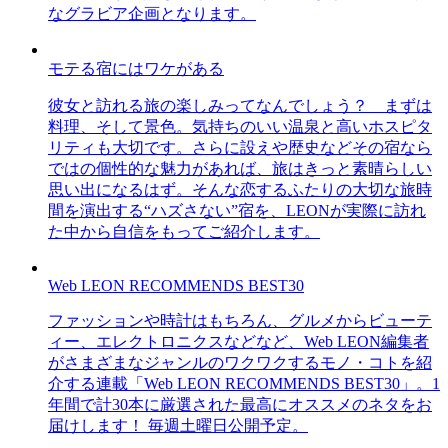
なグラビア企画となります。
モテる宿にはワケがある
彼女と訪れる旅の楽しみってなんでしょう？ まずは
料理、そして景色。気持ちのいい温泉と高いホスピタ
リティも大切です。さらに設えや歴史などその宿なら
ではの個性的な魅力があれば、旅はきっと素晴らしい
思い出になるはず。そんな恋するふたりの大切な旅時
間を演出する“ハズさない”宿を、LEONが実際に訪れ
た中から自信をもってご紹介します。
Web LEON RECOMMENDS BEST30
ファッションや時計はもちろん、グルメからビューテ
ィー、エレクトロニクスなどなど、Web LEON編集者
がさまざまなジャンルのワクワクするモノ・コトを紹
介する連載「Web LEON RECOMMENDS BEST30」。1
年間で計30本に厳選された最高にオススメのネタをお
届けします！ 毎週土曜日公開予定。