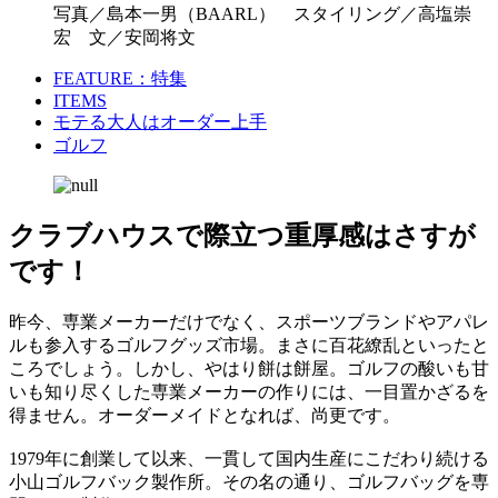
写真／島本一男（BAARL） スタイリング／高塩崇
宏 文／安岡将文
FEATURE：特集
ITEMS
モテる大人はオーダー上手
ゴルフ
クラブハウスで際立つ重厚感はさすが
です！
昨今、専業メーカーだけでなく、スポーツブランドやアパレ
ルも参入するゴルフグッズ市場。まさに百花繚乱といったと
ころでしょう。しかし、やはり餅は餅屋。ゴルフの酸いも甘
いも知り尽くした専業メーカーの作りには、一目置かざるを
得ません。オーダーメイドとなれば、尚更です。
1979年に創業して以来、一貫して国内生産にこだわり続ける
小山ゴルフバック製作所。その名の通り、ゴルフバッグを専