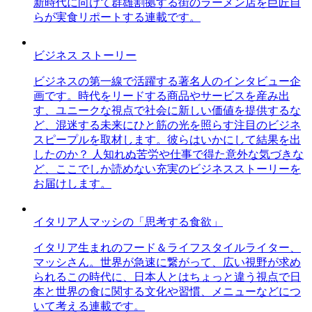
新時代に向けて群雄割拠する街のラーメン店を巨匠自
らが実食リポートする連載です。
ビジネス ストーリー
ビジネスの第一線で活躍する著名人のインタビュー企
画です。時代をリードする商品やサービスを産み出
す、ユニークな視点で社会に新しい価値を提供するな
ど、混迷する未来にひと筋の光を照らす注目のビジネ
スピープルを取材します。彼らはいかにして結果を出
したのか？ 人知れぬ苦労や仕事で得た意外な気づきな
ど、ここでしか読めない充実のビジネスストーリーを
お届けします。
イタリア人マッシの「思考する食欲」
イタリア生まれのフード＆ライフスタイルライター、
マッシさん。世界が急速に繋がって、広い視野が求め
られるこの時代に、日本人とはちょっと違う視点で日
本と世界の食に関する文化や習慣、メニューなどにつ
いて考える連載です。