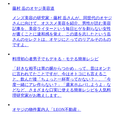
藤村 岳のオヤジ美容道
メンズ美容の研究家・藤村 岳さんが、同世代のオヤジ
さんに向けて、オススメ美容を紹介。男性が読む美容
記事を、美容ライターという毎日ヒゲを剃らない女性
が書くことに違和感を覚え、この道を志したという岳
さんのセレクトは、オヤジにとってのリアルそのもの
ですよ。
料理初心者男子でもデキる・モテる簡単レシピ
「好きな相手は胃の腑からつかめ」って、昔はオンナ
に言われてたことですが、今はオトコにも言えるこ
と。飲んだ後「ちょっと一杯寄ってかない？」、「今
度一緒にアレ作らない？」「週末ホムパしようよ」な
どなど、さまざまな口実に使える簡単レシピを人気料
理研究家がお教えします。
オヤジの物件案内人「LEON不動産」