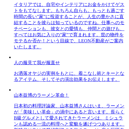
イタリアでは、自宅やインテリアにお金をかけてゲス
トをもてなします。もちろん自らも。もっとも過ごす
時間の長い”家”に投資することが、人生の豊かさに直
結することを彼らは知っているのですね。仕事へのモ
チベーションも、彼女との愛情も、仲間との遊びも、
すべてはお気に入りの”家”で育まれます。世の物件を
モテるか否か！という目線で、LEON不動産がご案内
いたします。
人の服見て我が服直せ
お洒落オヤジの実例をもとに、着こなし術とキーとな
るアイテム、そしてその演出効果をお伝えします。
山本益博のラーメン革命！
日本初の料理評論家、山本益博さんはいま、ラーメン
が「美味しい革命」の渦中にあると言います。長らく
B級グルメとして愛されてきたラーメンは、ミシュラ
ンも認める一流の料理へと変貌を遂げつつあります。