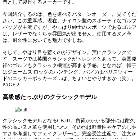
門として製作するメーカーです。
今回紹介するのは、色を選べるパターンオーダー。見てくだ
さい、この重厚感。現在、ナイロン製のスポーティなゴルフ
バッグが主流ですが、やっぱり紳士のスポーツであるゴルフ
は、レザーでなくちゃ雰囲気が出ません。使用するヌメ革
は、耐久性においても魅力ですしね。
そして、やはり目を惹くのがデザイン。実にクラシックで
す。スーツでは英国クラシックがトレンドとあって、英国発
祥のゴルフもクラシック機運が高まる予感。となれば、帽子
はジェームス ロックのハンチング、パンツはハリスツィー
ドのニッカーポッカーズ…は、ちょいとやりすぎか（笑）。
PAGE 2
高級感たっぷりのクラシックモデル
クラシックモデルとなるCB-01。負荷がかかる部分には耐久
性の高いヌメ革を使用しつつ、その他は軽量性やケアのしや
すさを考慮してフェイクレザーに。完全受注生産で、注文か