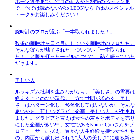
ポーツ選手まで、注目の新人から納得のベテランま
で、他では読めないWeb LEONならではのスペシャル
トークをお楽しみください！
腕時計のプロが選ぶ「一本取られました！」
数多の腕時計を日々目にしている腕時計のプロたち。
そんな彼らが魅了された、ついつい「一本取られ
た！」と膝を打ったモデルについて、熱く語っていた
だきます。
美しい人
ルッキズム批判を生みながらも、「美しさ」の需要は
絶えることのない現代。一方で世間が求める「美し
さ」はパターン化し、形骸化してはいないか、そんな
思いから、新しいグラビア企画「美しい人」が生まれ
ました。グラビアと言えば女性の若さとボディを売り
にした企画が多い中、女性であるKaori Oguriさんをプ
ロデューサーに据え、豊かな人生経験を持つ女性たち
の、内面から醸し出される“大人の美しさ”に迫る新た