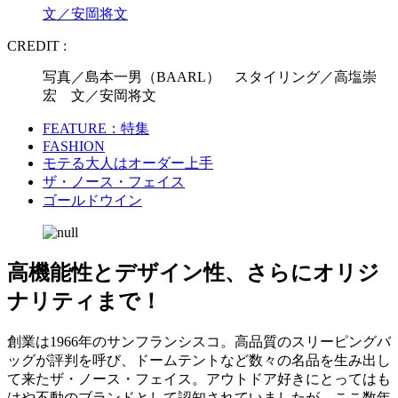
文／安岡将文
CREDIT :
写真／島本一男（BAARL） スタイリング／高塩崇
宏 文／安岡将文
FEATURE：特集
FASHION
モテる大人はオーダー上手
ザ・ノース・フェイス
ゴールドウイン
高機能性とデザイン性、さらにオリジ
ナリティまで！
創業は1966年のサンフランシスコ。高品質のスリーピングバ
ッグが評判を呼び、ドームテントなど数々の名品を生み出し
て来たザ・ノース・フェイス。アウトドア好きにとってはも
はや不動のブランドとして認知されていましたが、ここ数年