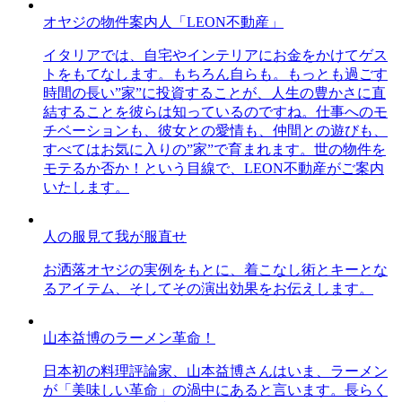
オヤジの物件案内人「LEON不動産」
イタリアでは、自宅やインテリアにお金をかけてゲス
トをもてなします。もちろん自らも。もっとも過ごす
時間の長い”家”に投資することが、人生の豊かさに直
結することを彼らは知っているのですね。仕事へのモ
チベーションも、彼女との愛情も、仲間との遊びも、
すべてはお気に入りの”家”で育まれます。世の物件を
モテるか否か！という目線で、LEON不動産がご案内
いたします。
人の服見て我が服直せ
お洒落オヤジの実例をもとに、着こなし術とキーとな
るアイテム、そしてその演出効果をお伝えします。
山本益博のラーメン革命！
日本初の料理評論家、山本益博さんはいま、ラーメン
が「美味しい革命」の渦中にあると言います。長らく