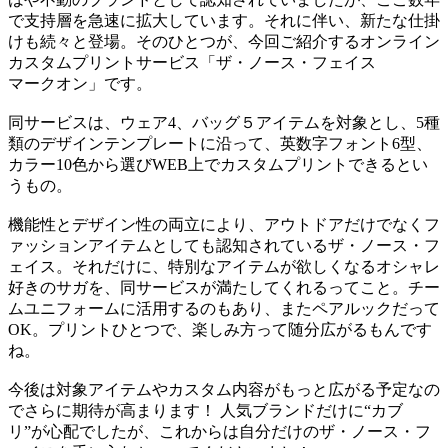
で支持層を急速に拡大しています。それに伴い、新たな仕掛
けも続々と登場。そのひとつが、今回ご紹介するオンライン
カスタムプリントサービス「ザ・ノース・フェイス
マークオン」です。
同サービスは、ウェア4、バッグ５アイテムを対象とし、5種
類のデザインテンプレートに沿って、英数字フォント6型、
カラー10色から選びWEB上でカスタムプリントできるとい
うもの。
機能性とデザイン性の両立により、アウトドアだけでなくフ
ァッションアイテムとしても認知されているザ・ノース・フ
ェイス。それだけに、特別なアイテムが欲しくなるオシャレ
好きのサガを、同サービスが満たしてくれるってこと。チー
ムユニフォームに活用するのもあり、またペアルックだって
OK。プリントひとつで、楽しみ方って随分広がるもんです
ね。
今後は対象アイテムやカスタム内容がもっと広がる予定なの
でさらに期待が高まります！ 人気ブランドだけに“カブ
リ”が心配でしたが、これからは自分だけのザ・ノース・フ