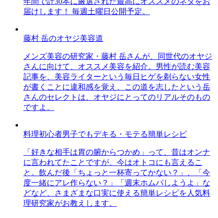
年間で計30本に厳選された最高にオススメのネタをお
届けします！ 毎週土曜日公開予定。
藤村 岳のオヤジ美容道
メンズ美容の研究家・藤村 岳さんが、同世代のオヤジ
さんに向けて、オススメ美容を紹介。男性が読む美容
記事を、美容ライターという毎日ヒゲを剃らない女性
が書くことに違和感を覚え、この道を志したという岳
さんのセレクトは、オヤジにとってのリアルそのもの
ですよ。
料理初心者男子でもデキる・モテる簡単レシピ
「好きな相手は胃の腑からつかめ」って、昔はオンナ
に言われてたことですが、今はオトコにも言えるこ
と。飲んだ後「ちょっと一杯寄ってかない？」、「今
度一緒にアレ作らない？」「週末ホムパしようよ」な
どなど、さまざまな口実に使える簡単レシピを人気料
理研究家がお教えします。