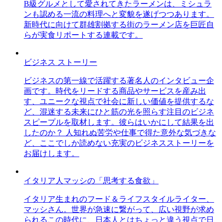
B級グルメとして愛されてきたラーメンは、ミシュラ
ンも認める一流の料理へと変貌を遂げつつあります。
新時代に向けて群雄割拠する街のラーメン店を巨匠自
らが実食リポートする連載です。
ビジネス ストーリー
ビジネスの第一線で活躍する著名人のインタビュー企
画です。時代をリードする商品やサービスを産み出
す、ユニークな視点で社会に新しい価値を提供するな
ど、混迷する未来にひと筋の光を照らす注目のビジネ
スピープルを取材します。彼らはいかにして結果を出
したのか？ 人知れぬ苦労や仕事で得た意外な気づきな
ど、ここでしか読めない充実のビジネスストーリーを
お届けします。
イタリア人マッシの「思考する食欲」
イタリア生まれのフード＆ライフスタイルライター、
マッシさん。世界が急速に繋がって、広い視野が求め
られるこの時代に、日本人とはちょっと違う視点で日