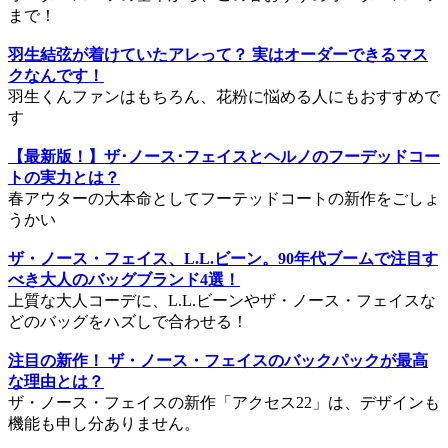
まで！
羽生結弦が着けていたアレって？ 実はオーダーできるマス
クなんです！
羽生くんファンはもちろん、花粉に悩める人にもおすすめで
す
【最新版！】ザ･ノース･フェイスとヘルノのフーデッドコー
トの実力とは？
春アウターの大本命としてフーテッドコートの新作をごしょ
うかい
ザ・ノース・フェイス、L.L.ビーン。90年代ブームで注目す
べき大人のバッグブランド4選！
上質な大人コーデに、L.L.ビーンやザ・ノース・フェイスな
どのバッグをハズしで合わせる！
注目の新作！ ザ・ノース・フェイスのバックパックが最高
な理由とは？
ザ・ノース・フェイスの新作「アクセス22」は、デザインも
機能も申し分ありません。