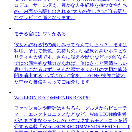
ロデューサーに据え、豊かな人生経験を持つ女性たち
の、内面から醸し出される“大人の美しさ”に迫る新た
なグラビア企画となります。
モテる宿にはワケがある
彼女と訪れる旅の楽しみってなんでしょう？ まずは
料理、そして景色。気持ちのいい温泉と高いホスピタ
リティも大切です。さらに設えや歴史などその宿なら
ではの個性的な魅力があれば、旅はきっと素晴らしい
思い出になるはず。そんな恋するふたりの大切な旅時
間を演出する“ハズさない”宿を、LEONが実際に訪れ
た中から自信をもってご紹介します。
Web LEON RECOMMENDS BEST30
ファッションや時計はもちろん、グルメからビューテ
ィー、エレクトロニクスなどなど、Web LEON編集者
がさまざまなジャンルのワクワクするモノ・コトを紹
介する連載「Web LEON RECOMMENDS BEST30」。1