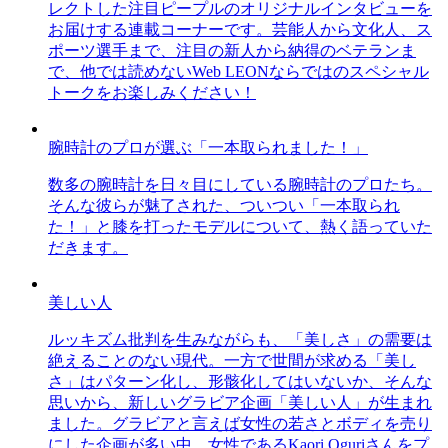
レクトした注目ピープルのオリジナルインタビューを
お届けする連載コーナーです。芸能人から文化人、ス
ポーツ選手まで、注目の新人から納得のベテランま
で、他では読めないWeb LEONならではのスペシャル
トークをお楽しみください！
腕時計のプロが選ぶ「一本取られました！」
数多の腕時計を日々目にしている腕時計のプロたち。
そんな彼らが魅了された、ついつい「一本取られ
た！」と膝を打ったモデルについて、熱く語っていた
だきます。
美しい人
ルッキズム批判を生みながらも、「美しさ」の需要は
絶えることのない現代。一方で世間が求める「美し
さ」はパターン化し、形骸化してはいないか、そんな
思いから、新しいグラビア企画「美しい人」が生まれ
ました。グラビアと言えば女性の若さとボディを売り
にした企画が多い中、女性であるKaori Oguriさんをプ