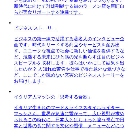
ンも認める一流の料理へと変貌を遂げつつあります。
新時代に向けて群雄割拠する街のラーメン店を巨匠自
らが実食リポートする連載です。
ビジネス ストーリー
ビジネスの第一線で活躍する著名人のインタビュー企
画です。時代をリードする商品やサービスを産み出
す、ユニークな視点で社会に新しい価値を提供するな
ど、混迷する未来にひと筋の光を照らす注目のビジネ
スピープルを取材します。彼らはいかにして結果を出
したのか？ 人知れぬ苦労や仕事で得た意外な気づきな
ど、ここでしか読めない充実のビジネスストーリーを
お届けします。
イタリア人マッシの「思考する食欲」
イタリア生まれのフード＆ライフスタイルライター、
マッシさん。世界が急速に繋がって、広い視野が求め
られるこの時代に、日本人とはちょっと違う視点で日
本と世界の食に関する文化や習慣、メニューなどにつ