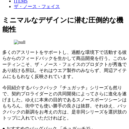
ITEMS
ザ・ノース・フェイス
ミニマルなデザインに潜む圧倒的な機
能性
多くのアスリートをサポートし、過酷な環境下で活動する彼
らからのフィードバックを生かして商品開発を行う。このル
ーティンこそ、ザ・ノース・フェイスのプロダクトが秀逸で
あり続ける所以。それはウエア製作のみならず、周辺アイテ
ムにももれなく反映されています。
今回紹介するバックパック『チュガッチ』シリーズも然り
で、契約プロライダーとの共同開発によってさらに進化を遂
げました。ゆえに本来の目的であるスノースポーツシーンは
もちろん、街中でも使い勝手の良さは抜群。それゆえ、バッ
クパックの新調をお考えの方は、是非同シリーズを選択肢の
トップに入れていただければと。
● おすすめのバッグパック 「チュガッチ35」