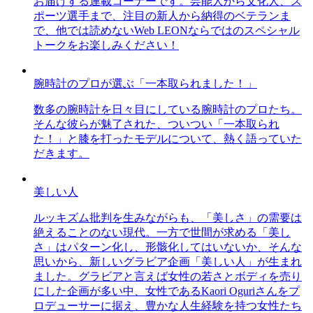
お届けする連載コーナーです。芸能人から文化人、ス
ポーツ選手まで、注目の新人から納得のベテランま
で、他では読めないWeb LEONならではのスペシャル
トークをお楽しみください！
腕時計のプロが選ぶ「一本取られました！」
数多の腕時計を日々目にしている腕時計のプロたち。
そんな彼らが魅了された、ついつい「一本取られ
た！」と膝を打ったモデルについて、熱く語っていた
だきます。
美しい人
ルッキズム批判を生みながらも、「美しさ」の需要は
絶えることのない現代。一方で世間が求める「美し
さ」はパターン化し、形骸化してはいないか、そんな
思いから、新しいグラビア企画「美しい人」が生まれ
ました。グラビアと言えば女性の若さとボディを売り
にした企画が多い中、女性であるKaori Oguriさんをプ
ロデューサーに据え、豊かな人生経験を持つ女性たち