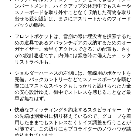
ンパートメント。ハイクアップの休憩中でもスキーや
スノーボードを取り外すことなく収納した荷物を取り
出せる親切設計は、まさにアスリートからのフィード
バックの賜物。
フロントポケットは、雪崩の際に埋没者を捜索するた
めの道具であるアバランチギアの収納するためのオー
ガナイザー。素早くアクセスできるこの配置も、さす
がの設計思想です。内側には緊急時に備えたチェック
リストラベルも。
ショルダーハーネスの左側には、無線用のポケットを
完備。バックカントリーなどでスノースポーツを嗜む
際にはマストなスペックもしっかりと設けられた万全
の安心設計ゆえ、街中でストレスを感じることなど最
早皆無なはず。
快適なフィッティングを約束するスタビライザー。そ
の先端は別素材に切り替えているので、グローブを着
用したままでもストレスなくサイズ調整を行うことが
可能です。この辺りにもプロライダーのノウハウが詰
め込まれています。