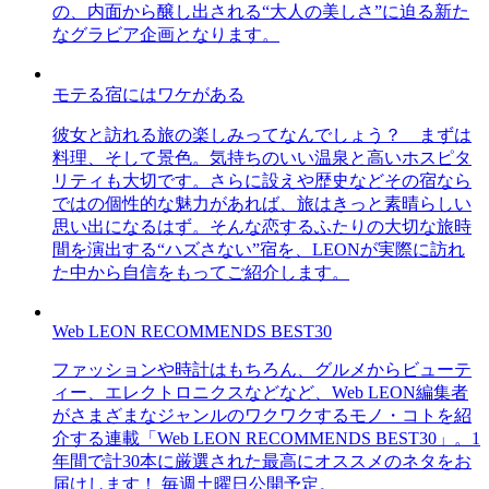
の、内面から醸し出される“大人の美しさ”に迫る新た
なグラビア企画となります。
モテる宿にはワケがある
彼女と訪れる旅の楽しみってなんでしょう？ まずは
料理、そして景色。気持ちのいい温泉と高いホスピタ
リティも大切です。さらに設えや歴史などその宿なら
ではの個性的な魅力があれば、旅はきっと素晴らしい
思い出になるはず。そんな恋するふたりの大切な旅時
間を演出する“ハズさない”宿を、LEONが実際に訪れ
た中から自信をもってご紹介します。
Web LEON RECOMMENDS BEST30
ファッションや時計はもちろん、グルメからビューテ
ィー、エレクトロニクスなどなど、Web LEON編集者
がさまざまなジャンルのワクワクするモノ・コトを紹
介する連載「Web LEON RECOMMENDS BEST30」。1
年間で計30本に厳選された最高にオススメのネタをお
届けします！ 毎週土曜日公開予定。