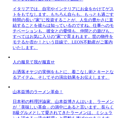
イタリアでは、自宅やインテリアにお金をかけてゲス
トをもてなします。もちろん自らも。もっとも過ごす
時間の長い”家”に投資することが、人生の豊かさに直
結することを彼らは知っているのですね。仕事へのモ
チベーションも、彼女との愛情も、仲間との遊びも、
すべてはお気に入りの”家”で育まれます。世の物件を
モテるか否か！という目線で、LEON不動産がご案内
いたします。
人の服見て我が服直せ
お洒落オヤジの実例をもとに、着こなし術とキーとな
るアイテム、そしてその演出効果をお伝えします。
山本益博のラーメン革命！
日本初の料理評論家、山本益博さんはいま、ラーメン
が「美味しい革命」の渦中にあると言います。長らく
B級グルメとして愛されてきたラーメンは、ミシュラ