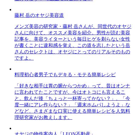
藤村 岳のオヤジ美容道
メンズ美容の研究家・藤村 岳さんが、同世代のオヤジ
さんに向けて、オススメ美容を紹介。男性が読む美容
記事を、美容ライターという毎日ヒゲを剃らない女性
が書くことに違和感を覚え、この道を志したという岳
さんのセレクトは、オヤジにとってのリアルそのもの
ですよ。
料理初心者男子でもデキる・モテる簡単レシピ
「好きな相手は胃の腑からつかめ」って、昔はオンナ
に言われてたことですが、今はオトコにも言えるこ
と。飲んだ後「ちょっと一杯寄ってかない？」、「今
度一緒にアレ作らない？」「週末ホムパしようよ」な
どなど、さまざまな口実に使える簡単レシピを人気料
理研究家がお教えします。
オヤジの物件案内人「LEON不動産」