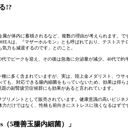
!?
属が体内に蓄積されるなど、複数の理由が考えられます。です
DHEAは、『マザーホルモン』とも呼ばれており、テストステ
も気力も減退するのです」とのこと。
20代でピークを迎え、その後は急激に分泌量が減少。40代で約
の一種に多く含まれていますが、実は、陸上金メダリスト、ウサ
べても、対応できる腸内細菌をもっていないため、効果は得らま
話題の副腎疲労症候群にも効果があると言われています。
にサプリメントとして販売されています。健康意識の高いビジネ
体力だけではなく、性格も前向きにストレスに強くなるはずで
ics（5種善玉腸内細菌）」