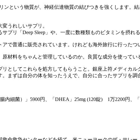
セチルコリンという物質が、神経伝達物質の結びつきを強くします
大変うれしいサプリ。
プリ「Deep Sleep」や、一度に数種類ものビタミンを摂
トアで普通に販売されています。けれども海外旅行に行ったつ
。原材料をちゃんと管理しているのか。良質な成分を使ってい
プリとしてこれらを処方してもらうこと。銀座上符メディカル
す。まずは自分の体を知ったうえで、自分に合ったサプリを調
善玉腸内細菌）」5900円、「DHEA」25mg (120錠) 1万2200円、「M
部救命救急センターなどを経て、米ニューヨークのザ・サレー