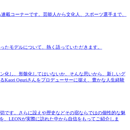
る連載コーナーです。芸能人から文化人、スポーツ選手まで、
ったモデルについて、熱く語っていただきます。
ン化し、形骸化してはいないか、そんな思いから、新しいグ
ri Oguriさんをプロデューサーに据え、豊かな人生経験
切です。さらに設えや歴史などその宿ならではの個性的な魅
を、LEONが実際に訪れた中から自信をもってご紹介しま