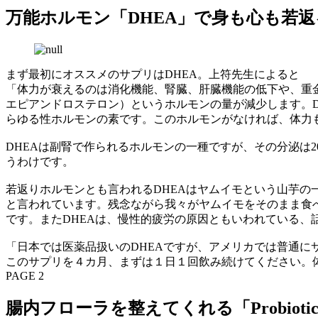
万能ホルモン「DHEA」で身も心も若返る
まず最初にオススメのサプリはDHEA。上符先生によると
「体力が衰えるのは消化機能、腎臓、肝臓機能の低下や、重金
エピアンドロステロン）というホルモンの量が減少します。
らゆる性ホルモンの素です。このホルモンがなければ、体力
DHEAは副腎で作られるホルモンの一種ですが、その分泌は
うわけです。
若返りホルモンとも言われるDHEAはヤムイモという山芋
と言われています。残念ながら我々がヤムイモをそのまま食
です。またDHEAは、慢性的疲労の原因ともいわれている、
「日本では医薬品扱いのDHEAですが、アメリカでは普通
このサプリを４カ月、まずは１日１回飲み続けてください。
PAGE 2
腸内フローラを整えてくれる「Probiot