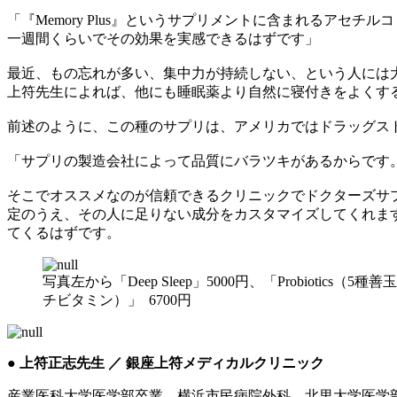
「『Memory Plus』というサプリメントに含まれるア
一週間くらいでその効果を実感できるはずです」
最近、もの忘れが多い、集中力が持続しない、という人には
上符先生によれば、他にも睡眠薬より自然に寝付きをよくするサ
前述のように、この種のサプリは、アメリカではドラッグス
「サプリの製造会社によって品質にバラツキがあるからです
そこでオススメなのが信頼できるクリニックでドクターズサ
定のうえ、その人に足りない成分をカスタマイズしてくれま
てくるはずです。
写真左から「Deep Sleep」5000円、「Probiotics（5種
チビタミン）」 6700円
● 上符正志先生 ／ 銀座上符メディカルクリニック
産業医科大学医学部卒業。横浜市民病院外科、北里大学医学