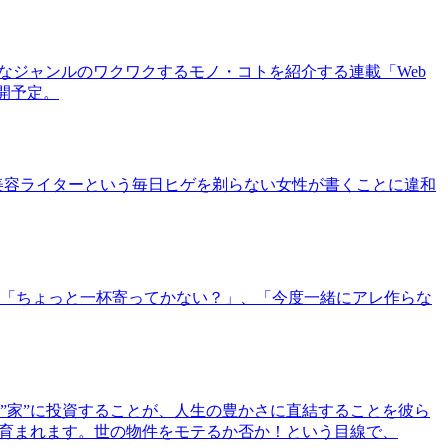
まなジャンルのワクワクするモノ・コトを紹介する連載「Web
公開予定。
美容ライターという毎日ヒゲを剃らない女性が書くことに違和
「ちょっと一杯寄ってかない？」、「今度一緒にアレ作らな
”家”に投資することが、人生の豊かさに直結することを彼ら
で育まれます。世の物件をモテるか否か！という目線で、