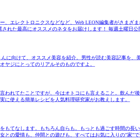
、エレクトロニクスなどなど、Web LEON編集者がさまざ
30本に厳選された最高にオススメのネタをお届けします！ 毎週土曜日
さんに向けて、オススメ美容を紹介。男性が読む美容記事を、
オヤジにとってのリアルそのものですよ。
言われてたことですが、今はオトコにも言えること。飲んだ後
実に使える簡単レシピを人気料理研究家がお教えします。
をもてなします。もちろん自らも。もっとも過ごす時間の長い
女との愛情も、仲間との遊びも、すべてはお気に入りの”家”