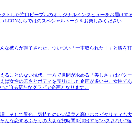
レクトした注目ピープルのオリジナルインタビューをお届けす
b LEONならではのスペシャルトークをお楽しみください！
んな彼らが魅了された、ついつい「一本取られた！」と膝を打
えることのない現代。一方で世間が求める「美しさ」はパター
ば女性の若さとボディを売りにした企画が多い中、女性であるKao
さ”に迫る新たなグラビア企画となります。
理、そして景色。気持ちのいい温泉と高いホスピタリティも大
そんな恋するふたりの大切な旅時間を演出する“ハズさない”宿