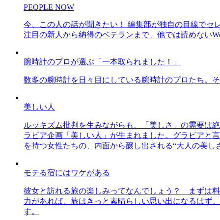
PEOPLE NOW
今、この人の話が聞きたい！ 編集部が独自の目線でセ
注目の新人から納得のベテランまで、他では読めないWe
腕時計のプロが選ぶ「一本取られました！」
数多の腕時計を日々目にしている腕時計のプロたち。そ
美しい人
ルッキズム批判を生みながらも、「美しさ」の需要は絶
ラビア企画「美しい人」が生まれました。グラビアと言え
を持つ女性たちの、内面から醸し出される“大人の美し
モテる宿にはワケがある
彼女と訪れる旅の楽しみってなんでしょう？ まずは料
力があれば、旅はきっと素晴らしい思い出になるはず。
す。