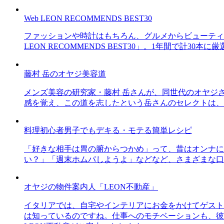
Web LEON RECOMMENDS BEST30
ファッションや時計はもちろん、グルメからビューティー
LEON RECOMMENDS BEST30」。1年間で計
藤村 岳のオヤジ美容道
メンズ美容の研究家・藤村 岳さんが、同世代のオヤジ
感を覚え、この道を志したという岳さんのセレクトは、
料理初心者男子でもデキる・モテる簡単レシピ
「好きな相手は胃の腑からつかめ」って、昔はオンナに
い？」「週末ホムパしようよ」などなど、さまざまな口
オヤジの物件案内人「LEON不動産」
イタリアでは、自宅やインテリアにお金をかけてゲスト
は知っているのですね。仕事へのモチベーションも、彼