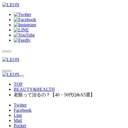
TOP
BEAUTY&HEALTH
老眼って治るの？【40・50代Q&A5選】
Twitter
Facebook
Line
Mail
Pocket