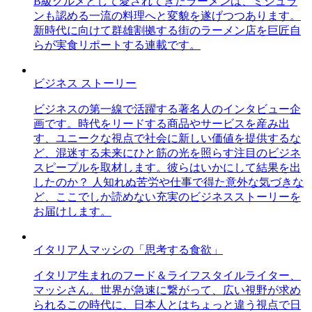
B級グルメとして愛されてきたラーメンは、ミシュラ
ンも認める一流の料理へと変貌を遂げつつあります。
新時代に向けて群雄割拠する街のラーメン店を巨匠自
らが実食リポートする連載です。
ビジネス ストーリー
ビジネスの第一線で活躍する著名人のインタビュー企
画です。時代をリードする商品やサービスを産み出
す、ユニークな視点で社会に新しい価値を提供するな
ど、混迷する未来にひと筋の光を照らす注目のビジネ
スピープルを取材します。彼らはいかにして結果を出
したのか？ 人知れぬ苦労や仕事で得た意外な気づきな
ど、ここでしか読めない充実のビジネスストーリーを
お届けします。
イタリア人マッシの「思考する食欲」
イタリア生まれのフード＆ライフスタイルライター、
マッシさん。世界が急速に繋がって、広い視野が求め
られるこの時代に、日本人とはちょっと違う視点で日