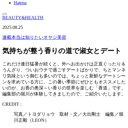
Hatena
BEAUTY&HEALTH
2025.08.25
連載
本当は知りたいオヤジ美容
気持ちが整う香りの道で淑女とデート
これだけ連日猛暑が続くと、外へお出かけは正直ぐったり＆
うんざり、ついおウチで過ごすデートばかりで、ちとマンネ
リ気味という御仁も多いのでは。ちょっと新鮮なデートシー
ンを求めている方に、この暑い季節にぜひともオススメした
いのが、お香の奥深～い香りの世界を楽しむ「香道」です。
編集部の堀川が体験してきましたので、ご紹介いたします。
CREDIT :
写真／トヨダリョウ 取材・文／大出剛士 編集／堀
川正毅（LEON）