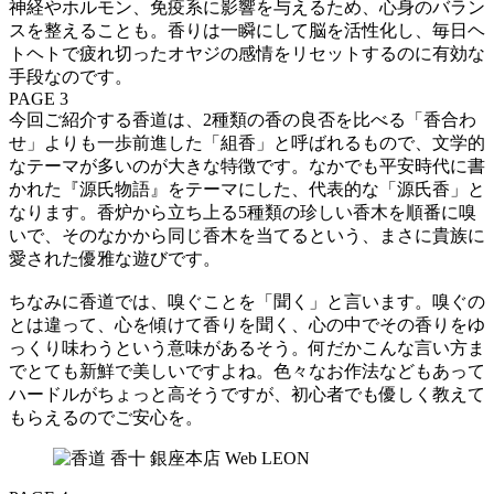
神経やホルモン、免疫系に影響を与えるため、心身のバラン
スを整えることも。香りは一瞬にして脳を活性化し、毎日ヘ
トヘトで疲れ切ったオヤジの感情をリセットするのに有効な
手段なのです。
PAGE 3
今回ご紹介する香道は、2種類の香の良否を比べる「香合わ
せ」よりも一歩前進した「組香」と呼ばれるもので、文学的
なテーマが多いのが大きな特徴です。なかでも平安時代に書
かれた『源氏物語』をテーマにした、代表的な「源氏香」と
なります。香炉から立ち上る5種類の珍しい香木を順番に嗅
いで、そのなかから同じ香木を当てるという、まさに貴族に
愛された優雅な遊びです。
ちなみに香道では、嗅ぐことを「聞く」と言います。嗅ぐの
とは違って、心を傾けて香りを聞く、心の中でその香りをゆ
っくり味わうという意味があるそう。何だかこんな言い方ま
でとても新鮮で美しいですよね。色々なお作法などもあって
ハードルがちょっと高そうですが、初心者でも優しく教えて
もらえるのでご安心を。