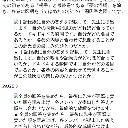
その初巻である『桐壷』と最終巻である『夢の浮橋』を除
き、各巻に図柄を当てはめたのがこの「源氏香之図」です。
▲ 手記録紙に自分の答えを記載して、先生に提
出します。自分の嗅覚や記憶力がどれほど合って
いるか、ドキドキする瞬間です。自分がどの名目
であるとか、各巻の内容と合わせて想像すること
がこの源氏香の楽しみのひとつだとか。
PAGE 8
▲ 全員の回答を集めたら、最後に先生が実際に
焚いた順を読み上げ、各メンバーが提出した答え
と照らし合わせながら、最終的な成績をつけま