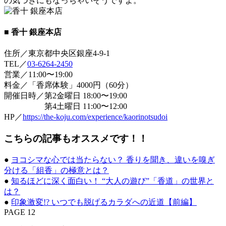
の気づきにもなっちゃいそうですよ。
■ 香十 銀座本店
住所／東京都中央区銀座4-9-1
TEL／
03-6264-2450
営業／11:00〜19:00
料金／「香席体験」4000円（60分）
開催日時／第2金曜日 18:00〜19:00
第4土曜日 11:00〜12:00
HP／
https://the-koju.com/experience/kaorinotsudoi
こちらの記事もオススメです！！
●
ヨコシマな心では当たらない？ 香りを聞き、違いを嗅ぎ
分ける「組香」の極意とは？
●
知るほどに深く面白い！ “大人の遊び”「香道」の世界と
は？
●
印象激変!? いつでも脱げるカラダへの近道【前編】
PAGE 12