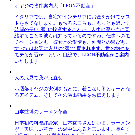
オヤジの物件案内人「LEON不動産」
イタリアでは、自宅やインテリアにお金をかけてゲス
トをもてなします。もちろん自らも。もっとも過ごす
時間の長い”家”に投資することが、人生の豊かさに直
結することを彼らは知っているのですね。仕事へのモ
チベーションも、彼女との愛情も、仲間との遊びも、
すべてはお気に入りの”家”で育まれます。世の物件を
モテるか否か！という目線で、LEON不動産がご案内
いたします。
人の服見て我が服直せ
お洒落オヤジの実例をもとに、着こなし術とキーとな
るアイテム、そしてその演出効果をお伝えします。
山本益博のラーメン革命！
日本初の料理評論家、山本益博さんはいま、ラーメン
が「美味しい革命」の渦中にあると言います。長らく