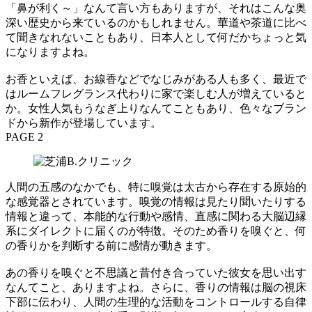
「鼻が利く～」なんて言い方もありますが、それはこんな奥
深い歴史から来ているのかもしれません。華道や茶道に比べ
て聞きなれないこともあり、日本人として何だかちょっと気
になりますよね。
お香といえば、お線香などでなじみがある人も多く、最近で
はルームフレグランス代わりに家で楽しむ人が増えていると
か。女性人気もうなぎ上りなんてこともあり、色々なブラン
ドから新作が登場しています。
PAGE 2
人間の五感のなかでも、特に嗅覚は太古から存在する原始的
な感覚器とされています。嗅覚の情報は見たり聞いたりする
情報と違って、本能的な行動や感情、直感に関わる大脳辺縁
系にダイレクトに届くのが特徴。そのため香りを嗅ぐと、何
の香りかを判断する前に感情が動きます。
あの香りを嗅ぐと不思議と昔付き合っていた彼女を思い出す
なんてこと、ありますよね。さらに、香りの情報は脳の視床
下部に伝わり、人間の生理的な活動をコントロールする自律