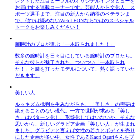
レクトした注目ピープルのオリジナルインタビューを
お届けする連載コーナーです。芸能人から文化人、ス
ポーツ選手まで、注目の新人から納得のベテランま
で、他では読めないWeb LEONならではのスペシャル
トークをお楽しみください！
腕時計のプロが選ぶ「一本取られました！」
数多の腕時計を日々目にしている腕時計のプロたち。
そんな彼らが魅了された、ついつい「一本取られ
た！」と膝を打ったモデルについて、熱く語っていた
だきます。
美しい人
ルッキズム批判を生みながらも、「美しさ」の需要は
絶えることのない現代。一方で世間が求める「美し
さ」はパターン化し、形骸化してはいないか、そんな
思いから、新しいグラビア企画「美しい人」が生まれ
ました。グラビアと言えば女性の若さとボディを売り
にした企画が多い中、女性であるKaori Oguriさんをプ