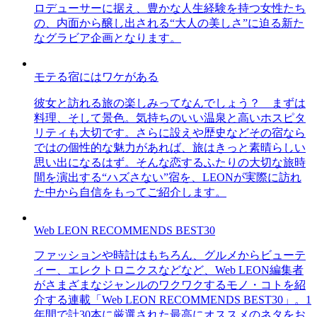
ロデューサーに据え、豊かな人生経験を持つ女性たち
の、内面から醸し出される“大人の美しさ”に迫る新た
なグラビア企画となります。
モテる宿にはワケがある
彼女と訪れる旅の楽しみってなんでしょう？ まずは
料理、そして景色。気持ちのいい温泉と高いホスピタ
リティも大切です。さらに設えや歴史などその宿なら
ではの個性的な魅力があれば、旅はきっと素晴らしい
思い出になるはず。そんな恋するふたりの大切な旅時
間を演出する“ハズさない”宿を、LEONが実際に訪れ
た中から自信をもってご紹介します。
Web LEON RECOMMENDS BEST30
ファッションや時計はもちろん、グルメからビューテ
ィー、エレクトロニクスなどなど、Web LEON編集者
がさまざまなジャンルのワクワクするモノ・コトを紹
介する連載「Web LEON RECOMMENDS BEST30」。1
年間で計30本に厳選された最高にオススメのネタをお