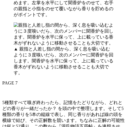
めます。左掌を水平にして聞香炉をのせて、右手
の親指と小指をのせて覆いながら香りを貯めるの
がポイントです。
▲ 親指と人差し指の間から、深く息を吸い込む
ように３度嗅いだら、次のメンバーに聞香炉を回
します。聞香炉を水平に保って、上に載っている
香木がずれないように移動させることも大切で
す。
PAGE 7
5種類すべて嗅ぎ終わったら、記憶をたどりながら、どれと
どの香りが一緒だったか？ を頭の中で整理します。そして5
種類の香りを5本の縦線で表し、同じ香りがあれば線の頭を
横線で結び、その正解数を競います。ちなみに正解の可能性
は何と52通り。この数から『源氏物語五四帖』を連想させ、