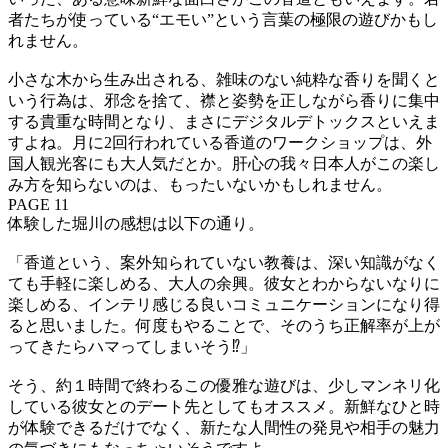
者たちが使っている“エモい”という言葉の極限の遊びかもし
れません。
小さな木から生み出される、雑味のない純粋な香りを聞くと
いう行為は、邪念を捨て、襟と姿勢を正しながら香りに集中
する貴重な時間となり、まさにデジタルデトックスといえま
すよね。月に2回行われている香道のワークショップは、外
国人観光客にも大人気だとか。肝心の我々日本人がこの楽し
み方を知らないのは、もったいないかもしれません。
PAGE 11
体験した堀川の感想は以下の通り。
「香道という、案外知られていない教養は、深い知識がなく
ても手軽に楽しめる、大人の余興。彼女とわからないなりに
楽しめる、インテリ感じる良いコミュニケーションになり得
ると思いました。何度もやることで、そのうち正解率が上が
ってきたらハマってしまいそう⁉」
そう、約１時間で終わるこの優雅な遊びは、少しマンネリ化
している彼女とのデート先としてもオススメ。新鮮なひと時
が体験できるだけでなく、新たな人間性の発見や相手の魅力