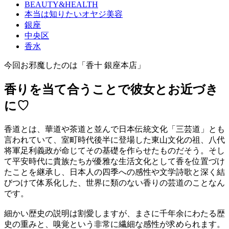
BEAUTY&HEALTH
本当は知りたいオヤジ美容
銀座
中央区
香水
今回お邪魔したのは「香十 銀座本店」
香りを当て合うことで彼女とお近づき
に♡
香道とは、華道や茶道と並んで日本伝統文化「三芸道」とも
言われていて、室町時代後半に登場した東山文化の祖、八代
将軍足利義政が命じてその基礎を作らせたものだそう。そし
て平安時代に貴族たちが優雅な生活文化として香を位置づけ
たことを継承し、日本人の四季への感性や文学詩歌と深く結
びつけて体系化した、世界に類のない香りの芸道のことなん
です。
細かい歴史の説明は割愛しますが、まさに千年余にわたる歴
史の重みと、嗅覚という非常に繊細な感性が求められます。