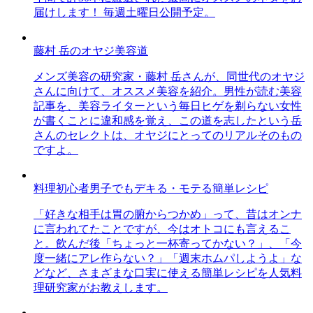
届けします！ 毎週土曜日公開予定。
藤村 岳のオヤジ美容道
メンズ美容の研究家・藤村 岳さんが、同世代のオヤジ
さんに向けて、オススメ美容を紹介。男性が読む美容
記事を、美容ライターという毎日ヒゲを剃らない女性
が書くことに違和感を覚え、この道を志したという岳
さんのセレクトは、オヤジにとってのリアルそのもの
ですよ。
料理初心者男子でもデキる・モテる簡単レシピ
「好きな相手は胃の腑からつかめ」って、昔はオンナ
に言われてたことですが、今はオトコにも言えるこ
と。飲んだ後「ちょっと一杯寄ってかない？」、「今
度一緒にアレ作らない？」「週末ホムパしようよ」な
どなど、さまざまな口実に使える簡単レシピを人気料
理研究家がお教えします。