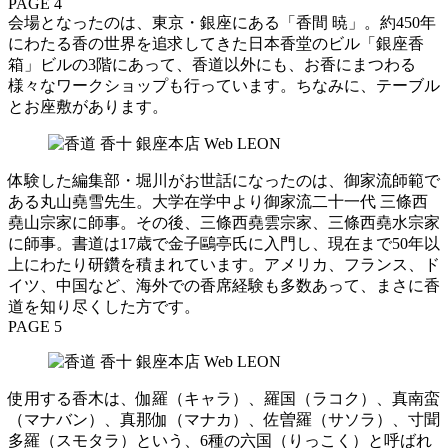
PAGE 4
会場となったのは、東京・銀座にある「香間 暁」。約450年
にわたる香の世界を追求してきた日本香堂のビル「銀座香
箱」ビルの3階にあって、香道以外にも、お香にまつわる
様々なワークショップも行っています。ちなみに、テーブル
とお座敷があります。
体験した編集部・堀川がお世話になったのは、御家流師範で
ある丸山堯雪先生。大学在学中より御家流二十一代 三條西
堯山宗家に師事。その後、三條西堯雲宗家、三條西堯水宗家
に師事。書道は17歳で金子鷗亭氏に入門し、現在まで50年以
上にわたり研鑽を積まれています。アメリカ、フランス、ド
イツ、中国など、海外での香席経験も多数あって、まさに香
道を知り尽くした方です。
PAGE 5
使用する香木は、伽羅（キャラ）、羅国（ラコク）、真南蛮
（マナバン）、真那伽（マナカ）、佐曽羅（サソラ）、寸聞
多羅（スモタラ）という、6種の六国（りっこく）と呼ばれ