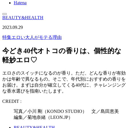
Hatena
BEAUTY&HEALTH
2023.09.29
特集
エロい大人がモテる理由
今どき40代オトコの香りは、個性的な
軽妙エロ♡
エロさのスイッチになるのが香り。ただ、どんな香りが有効
かは年齢で異なるもの。そこで、年代別におすすめの香りを
お届け。まずは自分が確立してくる40代に、チャレンジング
な香水選びを指南いたします。
CREDIT :
写真／小川 剛（KONDO STUDIO） 文／島田恵美
編集／菊地奈緒（LEON.JP）
BEAUTY&HEALTH