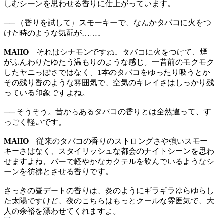
しむシーンを思わせる香りに仕上がっています。
── （香りを試して）スモーキーで、なんかタバコに火をつ
けた時のような気配が……。
MAHO
それはシナモンですね。タバコに火をつけて、煙
がふんわりたゆたう温もりのような感じ。一昔前のモクモク
したヤニっぽさではなく、1本のタバコをゆったり吸うとか
その残り香のような雰囲気で、空気のキレイさはしっかり残
っている印象ですよね。
── そうそう。昔からあるタバコの香りとは全然違って、す
っごく軽いです。
MAHO
従来のタバコの香りのストロングさや強いスモー
キーさはなく、スタイリッシュな都会のナイトシーンを思わ
せますよね。バーで軽やかなカクテルを飲んでいるようなシ
ーンを彷彿とさせる香りです。
さっきの昼デートの香りは、炎のようにギラギラゆらゆらし
た太陽ですけど、夜のこちらはもっとクールな雰囲気で、大
人の余裕を漂わせてくれますよ。