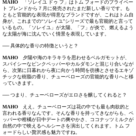
MAHO
「ソレイユ ドゥ フ」はトム フォードのプライベー
ト ブレンドから７月に発売されたまだ新しい香りです。も
ともと官能的な表現が得意なブランドですが、これはトム自
身が、これまでの“ソレイユ”シリーズで最も官能的と言って
いるもの。「ソレイユ」が太陽、「フ」が炎で、燃えるよう
な太陽が海に沈んでいく情景を表現しています。
── 具体的な香りの特徴というと？
MAHO
夕陽や海のキラキラを思わせるベルガモットが、
スパイシーなピンクペッパーやカルダモンと混じり合いなが
ら、次第に日暮れから夜に向かう時間を彷彿とさせるエキゾ
チックな樹脂の香り、チューベローズの官能的な香りへと移
っていきます。
── つまり、チューベローズがエロさを醸してくれると？
MAHO
ええ。チューベローズは花の中でも最も肉欲的と
言われる香りなんです。そんな香りを持ってきながらも、ペ
ッパーや柑橘が日中デートの爽やかさ、ココナッツミルクが
自然の中で映えるヘルシーさを演出してくれます。トム フ
ォードらしい贅沢感も魅力ですね。