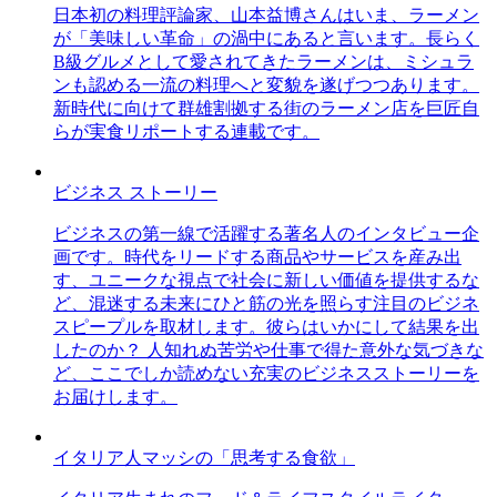
日本初の料理評論家、山本益博さんはいま、ラーメン
が「美味しい革命」の渦中にあると言います。長らく
B級グルメとして愛されてきたラーメンは、ミシュラ
ンも認める一流の料理へと変貌を遂げつつあります。
新時代に向けて群雄割拠する街のラーメン店を巨匠自
らが実食リポートする連載です。
ビジネス ストーリー
ビジネスの第一線で活躍する著名人のインタビュー企
画です。時代をリードする商品やサービスを産み出
す、ユニークな視点で社会に新しい価値を提供するな
ど、混迷する未来にひと筋の光を照らす注目のビジネ
スピープルを取材します。彼らはいかにして結果を出
したのか？ 人知れぬ苦労や仕事で得た意外な気づきな
ど、ここでしか読めない充実のビジネスストーリーを
お届けします。
イタリア人マッシの「思考する食欲」