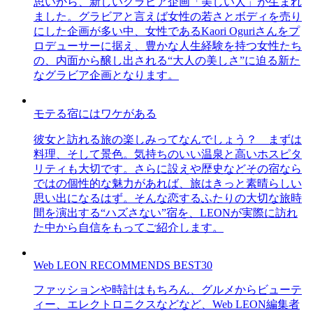
思いから、新しいグラビア企画「美しい人」が生まれ
ました。グラビアと言えば女性の若さとボディを売り
にした企画が多い中、女性であるKaori Oguriさんをプ
ロデューサーに据え、豊かな人生経験を持つ女性たち
の、内面から醸し出される“大人の美しさ”に迫る新た
なグラビア企画となります。
モテる宿にはワケがある
彼女と訪れる旅の楽しみってなんでしょう？ まずは
料理、そして景色。気持ちのいい温泉と高いホスピタ
リティも大切です。さらに設えや歴史などその宿なら
ではの個性的な魅力があれば、旅はきっと素晴らしい
思い出になるはず。そんな恋するふたりの大切な旅時
間を演出する“ハズさない”宿を、LEONが実際に訪れ
た中から自信をもってご紹介します。
Web LEON RECOMMENDS BEST30
ファッションや時計はもちろん、グルメからビューテ
ィー、エレクトロニクスなどなど、Web LEON編集者