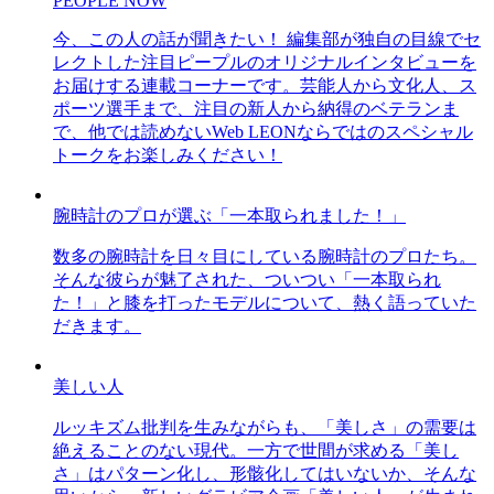
PEOPLE NOW
今、この人の話が聞きたい！ 編集部が独自の目線でセ
レクトした注目ピープルのオリジナルインタビューを
お届けする連載コーナーです。芸能人から文化人、ス
ポーツ選手まで、注目の新人から納得のベテランま
で、他では読めないWeb LEONならではのスペシャル
トークをお楽しみください！
腕時計のプロが選ぶ「一本取られました！」
数多の腕時計を日々目にしている腕時計のプロたち。
そんな彼らが魅了された、ついつい「一本取られ
た！」と膝を打ったモデルについて、熱く語っていた
だきます。
美しい人
ルッキズム批判を生みながらも、「美しさ」の需要は
絶えることのない現代。一方で世間が求める「美し
さ」はパターン化し、形骸化してはいないか、そんな