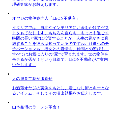
理研究家がお教えします。
オヤジの物件案内人「LEON不動産」
イタリアでは、自宅やインテリアにお金をかけてゲス
トをもてなします。もちろん自らも。もっとも過ごす
時間の長い”家”に投資することが、人生の豊かさに直
結することを彼らは知っているのですね。仕事へのモ
チベーションも、彼女との愛情も、仲間との遊びも、
すべてはお気に入りの”家”で育まれます。世の物件を
モテるか否か！という目線で、LEON不動産がご案内
いたします。
人の服見て我が服直せ
お洒落オヤジの実例をもとに、着こなし術とキーとな
るアイテム、そしてその演出効果をお伝えします。
山本益博のラーメン革命！