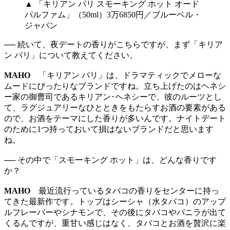
▲ 「キリアン パリ スモーキング ホット オード
パルファム」（50ml）3万6850円／ブルーベル・
ジャパン
── 続いて、夜デートの香りがこちらですが、まず「キリア
ン パリ」について教えてください。
MAHO
「キリアン パリ」は、ドラマティックでメローな
ムードにぴったりなブランドですね。立ち上げたのはヘネシ
ー家の御曹司であるキリアン･ヘネシーで、彼のルーツとし
て、ラグジュアリーなひとときをもたらすお酒の要素がある
ので、お酒をテーマにした香りが多いんです。ナイトデート
のために1つ持っておいて損はないブランドだと思います
ね。
── その中で「スモーキング ホット」は、どんな香りです
か？
MAHO
最近流行っているタバコの香りをセンターに持っ
てきた最新作です。トップはシーシャ（水タバコ）のアップ
ルフレーバーやシナモンで、その後にタバコやバニラが出て
くるんですが、重甘い感じはなく、タバコとお酒を贅沢に楽