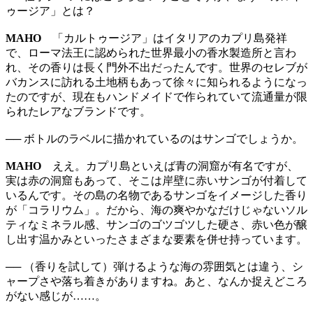
ゥージア」とは？
MAHO
「カルトゥージア」はイタリアのカプリ島発祥
で、ローマ法王に認められた世界最小の香水製造所と言わ
れ、その香りは長く門外不出だったんです。世界のセレブが
バカンスに訪れる土地柄もあって徐々に知られるようになっ
たのですが、現在もハンドメイドで作られていて流通量が限
られたレアなブランドです。
── ボトルのラベルに描かれているのはサンゴでしょうか。
MAHO
ええ。カプリ島といえば青の洞窟が有名ですが、
実は赤の洞窟もあって、そこは岸壁に赤いサンゴが付着して
いるんです。その島の名物であるサンゴをイメージした香り
が「コラリウム」。だから、海の爽やかなだけじゃないソル
ティなミネラル感、サンゴのゴツゴツした硬さ、赤い色が醸
し出す温かみといったさまざまな要素を併せ持っています。
── （香りを試して）弾けるような海の雰囲気とは違う、シ
ャープさや落ち着きがありますね。あと、なんか捉えどころ
がない感じが……。