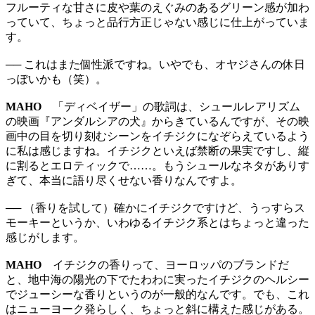
フルーティな甘さに皮や葉のえぐみのあるグリーン感が加わ
っていて、ちょっと品行方正じゃない感じに仕上がっていま
す。
── これはまた個性派ですね。いやでも、オヤジさんの休日
っぽいかも（笑）。
MAHO
「ディベイザー」の歌詞は、シュールレアリズム
の映画『アンダルシアの犬』からきているんですが、その映
画中の目を切り刻むシーンをイチジクになぞらえているよう
に私は感じますね。イチジクといえば禁断の果実ですし、縦
に割るとエロティックで……。もうシュールなネタがありす
ぎて、本当に語り尽くせない香りなんですよ。
── （香りを試して）確かにイチジクですけど、うっすらス
モーキーというか、いわゆるイチジク系とはちょっと違った
感じがします。
MAHO
イチジクの香りって、ヨーロッパのブランドだ
と、地中海の陽光の下でたわわに実ったイチジクのヘルシー
でジューシーな香りというのが一般的なんです。でも、これ
はニューヨーク発らしく、ちょっと斜に構えた感じがある。