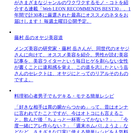
がさまざまなジャンルのワクワクするモノ・コトを紹
介する連載「Web LEON RECOMMENDS BEST30」。1
年間で計30本に厳選された最高にオススメのネタをお
届けします！ 毎週土曜日公開予定。
藤村 岳のオヤジ美容道
メンズ美容の研究家・藤村 岳さんが、同世代のオヤジ
さんに向けて、オススメ美容を紹介。男性が読む美容
記事を、美容ライターという毎日ヒゲを剃らない女性
が書くことに違和感を覚え、この道を志したという岳
さんのセレクトは、オヤジにとってのリアルそのもの
ですよ。
料理初心者男子でもデキる・モテる簡単レシピ
「好きな相手は胃の腑からつかめ」って、昔はオンナ
に言われてたことですが、今はオトコにも言えるこ
と。飲んだ後「ちょっと一杯寄ってかない？」、「今
度一緒にアレ作らない？」「週末ホムパしようよ」な
どなど、さまざまな口実に使える簡単レシピを人気料