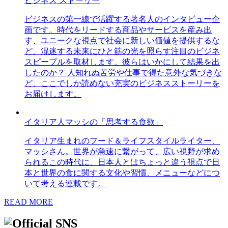
ビジネス ストーリー
ビジネスの第一線で活躍する著名人のインタビュー企
画です。時代をリードする商品やサービスを産み出
す、ユニークな視点で社会に新しい価値を提供するな
ど、混迷する未来にひと筋の光を照らす注目のビジネ
スピープルを取材します。彼らはいかにして結果を出
したのか？ 人知れぬ苦労や仕事で得た意外な気づきな
ど、ここでしか読めない充実のビジネスストーリーを
お届けします。
イタリア人マッシの「思考する食欲」
イタリア生まれのフード＆ライフスタイルライター、
マッシさん。世界が急速に繋がって、広い視野が求め
られるこの時代に、日本人とはちょっと違う視点で日
本と世界の食に関する文化や習慣、メニューなどにつ
いて考える連載です。
READ MORE