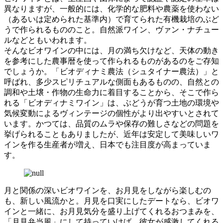
異なりますが、一般的には、化学的な肥料や農薬を使わない
（あるいは定められた基準内）で育てられた有機栽培のぶど
うで作られるもののこと。自然派ワイン、ヴァン・ナチュー
ルなどともいわれます。
そんなビオワインの中には、月の満ち欠けなど、天体の動き
を参考にした農事暦を使って作られるものがあるのをご存知
でしょうか。「ビオディナミ農法（シュタイナー農法）」と
呼ばれ、多少スピリチュアルな側面もあるものの、自然との
調和や土壌・作物の生命力に着目することから、そこで作ら
れる「ビオディナミワイン」は、ぶどうが育つ土地の環境や
気候変動によるヴィンテージの個性がより出やすいとされて
います。かつては、品質のムラや保存の難しさなどの問題を
挙げられることもありましたが、近年は安定して美味しいワ
インを作る生産者が増え、日本でも注目度が高まっていま
す。
月と関係の深いビオワインを、お月見をしながら楽しむの
も、新しい風流かと。月見を口実にしたデートなら、ビオワ
インと一緒に、お月見気分を盛り上げてくれるおつまみを、
「月見弁当風」にして持っていけば、彼女が感激してくれる