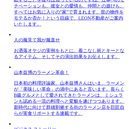
チベーションも、彼女との愛情も、仲間との遊びも、
すべてはお気に入りの”家”で育まれます。世の物件を
モテるか否か！という目線で、LEON不動産がご案内
いたします。
人の服見て我が服直せ
お洒落オヤジの実例をもとに、着こなし術とキーとな
るアイテム、そしてその演出効果をお伝えします。
山本益博のラーメン革命！
日本初の料理評論家、山本益博さんはいま、ラーメン
が「美味しい革命」の渦中にあると言います。長らく
B級グルメとして愛されてきたラーメンは、ミシュラ
ンも認める一流の料理へと変貌を遂げつつあります。
新時代に向けて群雄割拠する街のラーメン店を巨匠自
らが実食リポートする連載です。