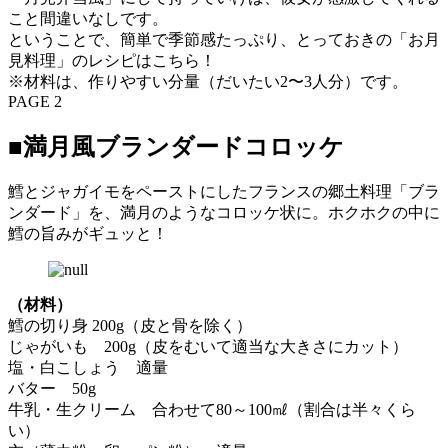
こと間違いなしです。
ということで、簡単で季節感たっぷり、とっておきの「お月
見料理」のレシピはこちら！
※材料は、作りやすい分量（だいたい2〜3人分）です。
PAGE 2
■満月風ブランダードコロッケ
鱈とジャガイモをペーストにしたフランスの郷土料理「ブラ
ンダード」を、満月のようなコロッケ状に。ホクホクの中に
鱈の旨みがギュッと！
（材料）
鱈の切り身 200g（皮と骨を除く）
じゃがいも 200g（皮をむいて適当な大きさにカット）
塩・白こしょう 適量
バター 50g
牛乳・生クリーム 合わせて80～100㎖（割合は半々くら
い）