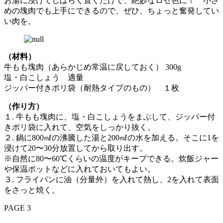
お湯に浸けてしばらく置くだけで、絶妙なロゼ色に！ 小さ
めの塊肉でも上手にできるので、ぜひ、ちょっと奮発してい
い肉を。
（材料）
牛もも塊肉（あらかじめ常温に戻しておく） 300g
塩・白こしょう 適量
ジッパー付きポリ袋（耐熱タイプのもの） １枚
（作り方）
１. 牛もも塊肉に、塩・白こしょうをまぶして、ジッパー付
きポリ袋に入れて、空気をしっかり抜く。
２. 鍋に800㎖の沸騰した湯と200㎖の水を加える。そこに1を
浸けて20〜30分放置してから取り出す。
※自然に80〜60℃くらいの温度がキープできる。炊飯ジャー
や保温ポットなどに入れておいてもよい。
３. フライパンに油（分量外）を入れて熱し、2を入れて表面
をさっと焼く。
PAGE 3