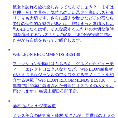
彼女と訪れる旅の楽しみってなんでしょう？ まずは
料理、そして景色。気持ちのいい温泉と高いホスピタ
リティも大切です。さらに設えや歴史などその宿なら
ではの個性的な魅力があれば、旅はきっと素晴らしい
思い出になるはず。そんな恋するふたりの大切な旅時
間を演出する“ハズさない”宿を、LEONが実際に訪れ
た中から自信をもってご紹介します。
Web LEON RECOMMENDS BEST30
ファッションや時計はもちろん、グルメからビューテ
ィー、エレクトロニクスなどなど、Web LEON編集者
がさまざまなジャンルのワクワクするモノ・コトを紹
介する連載「Web LEON RECOMMENDS BEST30」。1
年間で計30本に厳選された最高にオススメのネタをお
届けします！ 毎週土曜日公開予定。
藤村 岳のオヤジ美容道
メンズ美容の研究家・藤村 岳さんが、同世代のオヤジ