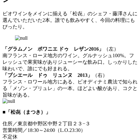
ビオワインをメインに揃える「松㐂」のシェフ・藤澤さんに
選んでいただいた2本。誰でも飲みやすく、今回の料理にも
ぴったり。
「グラムノン ポワニエ ドゥ レザン2016」
（左）
南フランス・ローヌ地方のワイン。グルナッシュ100%。フ
レッシュで果実味がありジューシーな飲み口。しっかりした
味わいで、誰にでも好まれる。
「プシエール ドゥ リュンヌ 2013」
（右）
フランス・ロワール地方にある、ビオディナミ農法で知られ
る「メゾン・ブリュレ」の一本。ほどよい酸があり、コクと
旨味がある。
■「松㐂（まつき）」
住所／東京都中野区中野２丁目２３−３
営業時間／18:30～24:00（L.O.23:30）
不定休