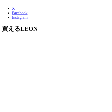
X
Facebook
Instagram
買えるLEON