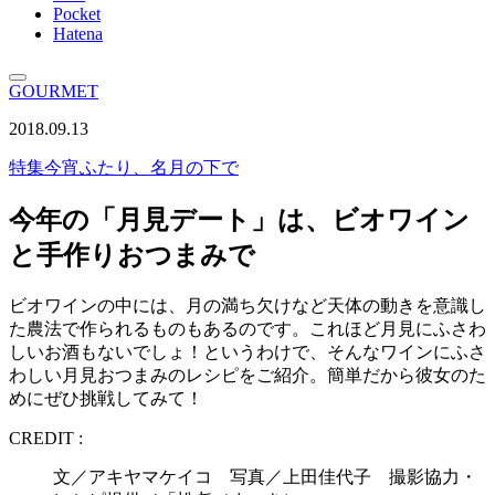
Pocket
Hatena
GOURMET
2018.09.13
特集
今宵ふたり、名月の下で
今年の「月見デート」は、ビオワイン
と手作りおつまみで
ビオワインの中には、月の満ち欠けなど天体の動きを意識し
た農法で作られるものもあるのです。これほど月見にふさわ
しいお酒もないでしょ！というわけで、そんなワインにふさ
わしい月見おつまみのレシピをご紹介。簡単だから彼女のた
めにぜひ挑戦してみて！
CREDIT :
文／アキヤマケイコ 写真／上田佳代子 撮影協力・