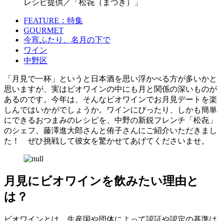
レシピ提供／「松㐂（まつき）」
FEATURE：特集
GOURMET
今宵ふたり、名月の下で
ワイン
中野区
「月見で一杯」というと日本酒を思い浮かべる方が多いかと
思いますが、実はビオワインの中にも月と関係の深いものが
あるのです。今年は、そんなビオワインでお月見デートを楽
しんではいかがでしょうか。ワインにぴったり、しかも簡単
にできるおつまみのレシピを、中野の新鋭フレンチ「松㐂」
のシェフ、藤澤進大郎さんと侑子さんにご紹介いただきまし
た！ ぜひ挑戦して彼女を驚かせてあげてくださいませ。
月見にビオワインを飲みたい理由と
は？
ビオワインとは、生産国や団体によって認証や認定の基準は