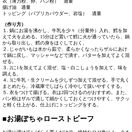
衣（薄力粉、卵、パン粉） 適量
揚げ油 適量
トッピング（パプリカパウダー、岩塩） 適量
（作り方）
１. 鍋にお湯を沸かし、牛乳を少々（分量外）入れ、鱈を加
えて火を止める。15分ほど置いて鱈に火が通っていたら、鍋
から取り出し、鱈の身をほぐしておく。
２. じゃがいもは水から茹で、柔らかくなったらザルにあけ
て鍋に戻し、マッシャーなどで潰す。バターを加えてよく混
ぜる。
３. 2に1を加えてよく混ぜ、塩・白こしょうを加えて、味を
調える。
４. 3に牛乳・生クリームを少しずつ加えて混ぜる。手で丸く
まとめたら、冷蔵庫でしばらく冷やして扱いやすくする。
５. 衣をつけて揚げる。衣は2回つけるのがおすすめ。また、
パン粉はザルで漉して細かくしておくとつけやすく、サクッ
と軽く仕上がる。仕上げにトッピングをする。
■お湯ぽちゃローストビーフ