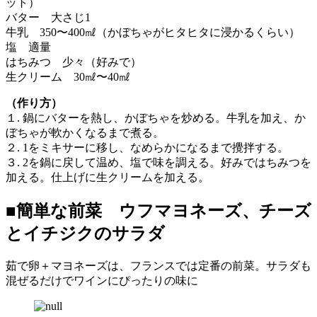
ット）
バター 大さじ1
牛乳 350〜400㎖（かぼちゃがヒタヒタに浸かるくらい）
塩 適量
はちみつ 少々（好みで）
生クリーム 30㎖〜40㎖
（作り方）
１. 鍋にバターを熱し、かぼちゃを炒める。牛乳を加え、か
ぼちゃが軟かくなるまで煮る。
２. 1をミキサーに移し、なめらかになるまで攪拌する。
３. 2を鍋に戻して温め、塩で味を調える。好みではちみつを
加える。仕上げに生クリームを加える。
■簡単な前菜 ウフマヨネーズ、チーズ
とイチジクのサラダ
茹で卵＋マヨネーズは、フランスでは定番の前菜。サラダも
混ぜるだけでワインにぴったりの味に