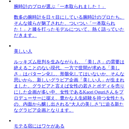
腕時計のプロが選ぶ「一本取られました！」
数多の腕時計を日々目にしている腕時計のプロたち。
そんな彼らが魅了された、ついつい「一本取られ
た！」と膝を打ったモデルについて、熱く語っていた
だきます。
美しい人
ルッキズム批判を生みながらも、「美しさ」の需要は
絶えることのない現代。一方で世間が求める「美し
さ」はパターン化し、形骸化してはいないか、そんな
思いから、新しいグラビア企画「美しい人」が生まれ
ました。グラビアと言えば女性の若さとボディを売り
にした企画が多い中、女性であるKaori Oguriさんをプ
ロデューサーに据え、豊かな人生経験を持つ女性たち
の、内面から醸し出される“大人の美しさ”に迫る新た
なグラビア企画となります。
モテる宿にはワケがある