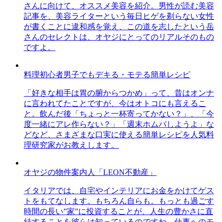
さんに向けて、オススメ美容を紹介。男性が読む美容
記事を、美容ライターという毎日ヒゲを剃らない女性
が書くことに違和感を覚え、この道を志したという岳
さんのセレクトは、オヤジにとってのリアルそのもの
ですよ。
料理初心者男子でもデキる・モテる簡単レシピ
「好きな相手は胃の腑からつかめ」って、昔はオンナ
に言われてたことですが、今はオトコにも言えるこ
と。飲んだ後「ちょっと一杯寄ってかない？」、「今
度一緒にアレ作らない？」「週末ホムパしようよ」な
どなど、さまざまな口実に使える簡単レシピを人気料
理研究家がお教えします。
オヤジの物件案内人「LEON不動産」
イタリアでは、自宅やインテリアにお金をかけてゲス
トをもてなします。もちろん自らも。もっとも過ごす
時間の長い”家”に投資することが、人生の豊かさに直
結することを彼らは知っているのですね。仕事へのモ