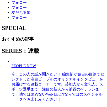
フォロー
フォロー
友だち追加
フォロー
SPECIAL
おすすめの記事
SERIES：連載
PEOPLE NOW
今、この人の話が聞きたい！ 編集部が独自の目線でセ
レクトした注目ピープルのオリジナルインタビューを
お届けする連載コーナーです。芸能人から文化人、ス
ポーツ選手まで、注目の新人から納得のベテランま
で、他では読めないWeb LEONならではのスペシャル
トークをお楽しみください！