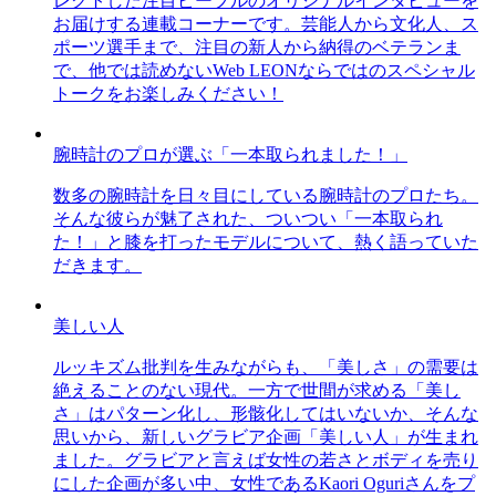
レクトした注目ピープルのオリジナルインタビューを
お届けする連載コーナーです。芸能人から文化人、ス
ポーツ選手まで、注目の新人から納得のベテランま
で、他では読めないWeb LEONならではのスペシャル
トークをお楽しみください！
腕時計のプロが選ぶ「一本取られました！」
数多の腕時計を日々目にしている腕時計のプロたち。
そんな彼らが魅了された、ついつい「一本取られ
た！」と膝を打ったモデルについて、熱く語っていた
だきます。
美しい人
ルッキズム批判を生みながらも、「美しさ」の需要は
絶えることのない現代。一方で世間が求める「美し
さ」はパターン化し、形骸化してはいないか、そんな
思いから、新しいグラビア企画「美しい人」が生まれ
ました。グラビアと言えば女性の若さとボディを売り
にした企画が多い中、女性であるKaori Oguriさんをプ