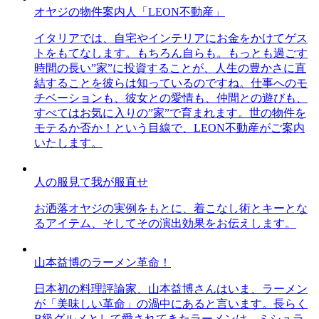
オヤジの物件案内人「LEON不動産」
イタリアでは、自宅やインテリアにお金をかけてゲス
トをもてなします。もちろん自らも。もっとも過ごす
時間の長い”家”に投資することが、人生の豊かさに直
結することを彼らは知っているのですね。仕事へのモ
チベーションも、彼女との愛情も、仲間との遊びも、
すべてはお気に入りの”家”で育まれます。世の物件を
モテるか否か！という目線で、LEON不動産がご案内
いたします。
人の服見て我が服直せ
お洒落オヤジの実例をもとに、着こなし術とキーとな
るアイテム、そしてその演出効果をお伝えします。
山本益博のラーメン革命！
日本初の料理評論家、山本益博さんはいま、ラーメン
が「美味しい革命」の渦中にあると言います。長らく
B級グルメとして愛されてきたラーメンは、ミシュラ