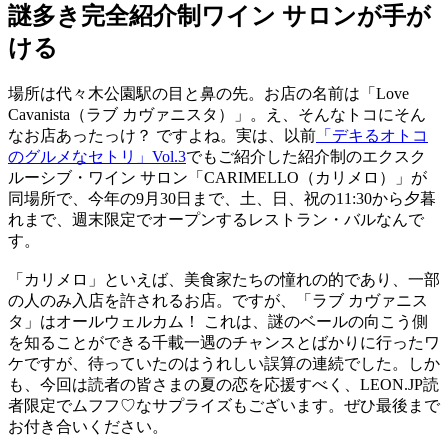
謎多き完全紹介制ワイン サロンが手が
ける
場所は代々木公園駅の目と鼻の先。お店の名前は「Love
Cavanista（ラブ カヴァニスタ）」。え、そんなトコにそん
なお店あったっけ？ ですよね。実は、以前
「デキるオトコ
のグルメなセトリ」Vol.3
でもご紹介した紹介制のエクスク
ルーシブ・ワイン サロン「CARIMELLO（カリメロ）」が
同場所で、今年の9月30日まで、土、日、祝の11:30から夕暮
れまで、週末限定でオープンするレストラン・バルなんで
す。
「カリメロ」といえば、美食家たちの憧れの的であり、一部
の人のみ入店を許されるお店。ですが、「ラブ カヴァニス
タ」はオールウェルカム！ これは、謎のベールの向こう側
を知ることができる千載一遇のチャンスとばかりに行ったワ
ケですが、待っていたのはうれしい誤算の連続でした。しか
も、今回は読者の皆さまの夏の恋を応援すべく、LEON.JP読
者限定でムフフ♡なサプライズもございます。ぜひ最後まで
お付き合いください。