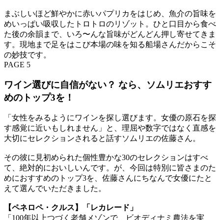
まぶしいほど鮮やかに赤いパプリカをはじめ、魚介の旨味を
めいっぱい吸収したトロトロのリゾット。ひと口目から食べ
た後の余韻まで、いろ〜んな旨味がどんどん押し寄せてきま
す。現地まで足をはこび本場の味を知る船場さんだからこそ
の妙技です。
PAGE 5
ワイン選びに自信がない？ なら、ソムリエおすす
めのトップ3を！
「女性をみるようにワインを探し選びます。女優の原石を探
す感覚に近いもしれません」と、理屈や数字ではなく直感を
大切にセレクションされると話すソムリエの佐藤さん。
その彼に見初められた個性豊かな30のセレクションはすべ
て、絶対的においしいんです。が、今回は特別に皆さまのた
めにおすすめのトップ3を、佐藤さんにちなんで女優にたと
えて選んでいただきました。
【ペネロペ・クルス】「レカレード」
「100年以上つづく老舗メゾンで、ビオディナミ農法を実