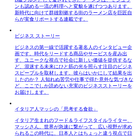
ンも認める一流の料理へと変貌を遂げつつあります。
新時代に向けて群雄割拠する街のラーメン店を巨匠自
らが実食リポートする連載です。
ビジネス ストーリー
ビジネスの第一線で活躍する著名人のインタビュー企
画です。時代をリードする商品やサービスを産み出
す、ユニークな視点で社会に新しい価値を提供するな
ど、混迷する未来にひと筋の光を照らす注目のビジネ
スピープルを取材します。彼らはいかにして結果を出
したのか？ 人知れぬ苦労や仕事で得た意外な気づきな
ど、ここでしか読めない充実のビジネスストーリーを
お届けします。
イタリア人マッシの「思考する食欲」
イタリア生まれのフード＆ライフスタイルライター、
マッシさん。世界が急速に繋がって、広い視野が求め
られるこの時代に、日本人とはちょっと違う視点で日