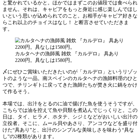
と驚かれているかと。ほかではまずこのお値段では食べられ
ません。それは、キャビアをもっと身近に感じ楽しんでほし
いという思いが込められてのこと。お相手がキャビア好きな
らこれ以上のチョイスはなし！ と断言させていただきま
す。
カルタヘナの漁師風 雑炊 『カルデロ』 具あり
2200円。具なしは1580円。
〆にぜひご賞味いただきたいのが「カルデロ」というリゾッ
トのような一品。南スペインのカルタヘナの漁師料理のひと
つで、チリンギトに戻ってきた漁師たちが焚き火に鍋をかけ
て作るそう。
本場では、出汁をとるのに油で揚げた魚を使うそうですが、
こちらでは油を控えて魚や貝類を煮込んでじっくりと。この
日は、タイ、ヒラメ、ホタテ、シジミなどがおいしい出汁の
立役者。そこに、ムール貝やあさり、アンコウなどを盛り付
けた“具あり”と、出汁のシンプルな美味しさを味わう“具な
し”の2種類があります。