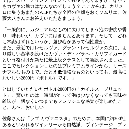
では、スパークリングワインって数多くありますが、なかで
もカヴァの魅力はなんなのでしょう？ ここからは、カリメ
ロに集うあまたのV.I.Pたちが全幅の信頼をおくソムリエ、佐
藤大八さんにお答えいただきましょう。
「一般的に、カジュアルなものに欠けてしまう泡の密度や香
り、味わいが、カヴァにはきちんとあります。そして、どれ
も常識はずれというか、遊び心があって個性豊か。
また、最近ではレセルヴァ、グラン・レセルヴァの次に、よ
り厳しい基準を設けたカヴァ・デ・パラヘ・カリフィカード
という格付けが新たに最上級クラスとして新設されました。
ここでセレクションしたのはプレミアムラインから、リーズ
ナブルなものまで。たとえ低価格なものといっても、最高に
おいしい2800円（ボトル）です。」
と出していただいたボトル2800円の「カイルス ブリュッ
ト」。驚いたのは、時間がたって泡は少なくなっても苦味や
雑味が一切なくいつまでもフレッシュな感覚が楽しめたこ
と。ん〜、おいしい！
佐藤さんは「ラブ カヴァニスタ」のために、本国に約300社
あるといわれるワイナリーから自然派、ヴィンテージ、プレ