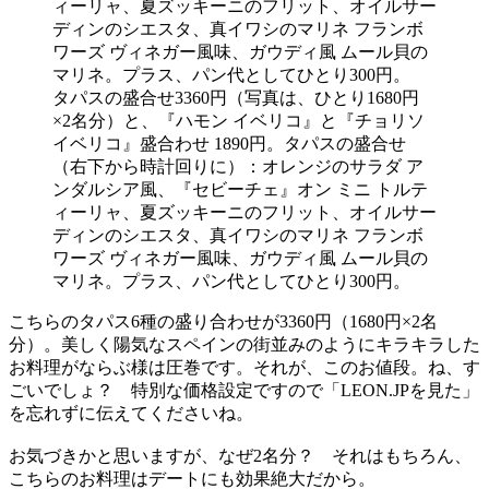
タパスの盛合せ3360円（写真は、ひとり1680円
×2名分）と、『ハモン イベリコ』と『チョリソ
イベリコ』盛合わせ 1890円。タパスの盛合せ
（右下から時計回りに）：オレンジのサラダ ア
ンダルシア風、『セビーチェ』オン ミニ トルテ
ィーリャ、夏ズッキーニのフリット、オイルサー
ディンのシエスタ、真イワシのマリネ フランボ
ワーズ ヴィネガー風味、ガウディ風 ムール貝の
マリネ。プラス、パン代としてひとり300円。
こちらのタパス6種の盛り合わせが3360円（1680円×2名
分）。美しく陽気なスペインの街並みのようにキラキラした
お料理がならぶ様は圧巻です。それが、このお値段。ね、す
ごいでしょ？ 特別な価格設定ですので「LEON.JPを見た」
を忘れずに伝えてくださいね。
お気づきかと思いますが、なぜ2名分？ それはもちろん、
こちらのお料理はデートにも効果絶大だから。