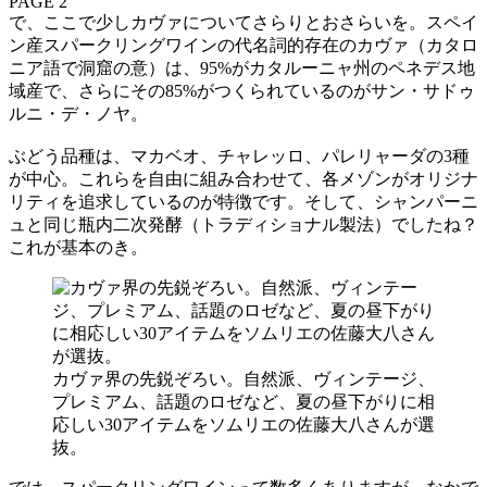
PAGE 2
で、ここで少しカヴァについてさらりとおさらいを。スペイ
ン産スパークリングワインの代名詞的存在のカヴァ（カタロ
ニア語で洞窟の意）は、95%がカタルーニャ州のペネデス地
域産で、さらにその85%がつくられているのがサン・サドゥ
ルニ・デ・ノヤ。
ぶどう品種は、マカベオ、チャレッロ、パレリャーダの3種
が中心。これらを自由に組み合わせて、各メゾンがオリジナ
リティを追求しているのが特徴です。そして、シャンパーニ
ュと同じ瓶内二次発酵（トラディショナル製法）でしたね？
これが基本のき。
カヴァ界の先鋭ぞろい。自然派、ヴィンテージ、
プレミアム、話題のロゼなど、夏の昼下がりに相
応しい30アイテムをソムリエの佐藤大八さんが選
抜。