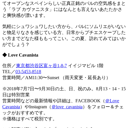
てオープンなスペインらしい正真正銘のバルの空気感をまと
う「ラブ カヴァニスタ」にはなんとも言えないあたたかさ
と爽快感が漂います。
気軽にシュワシュワしたい方から、バルにソムリエがいない
と物足りなさを感じている方、日常からプチエスケープした
い方までどなた様ももってこい。この夏、訪れてみてはいか
がでしょう？
◆ Love Cavanista
住所／
東京都渋谷区富ヶ谷1-8-7
イイジマビル 1階
TEL／
03-5453-8518
営業時間／AM11:30〜Sunset （雨天変更・延長あり）
※2018年7月7日〜9月30日の土、日、祝のみ。8月13・14・15
日は特別営業
営業時間などの最新情報や詳細は、FACEBOOK（
＠Love
Cavanista
）やInstagram（
＠love_cavanista
）をフォロー＆チェ
ックがおすすめです。
※価格はすべて税別です。