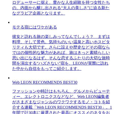
ロデューサーに据え、豊かな人生経験を持つ女性たち
の、内面から醸し出される“大人の美しさ”に迫る新た
なグラビア企画となります。
モテる宿にはワケがある
彼女と訪れる旅の楽しみってなんでしょう？ まずは
料理、そして景色。気持ちのいい温泉と高いホスピタ
リティも大切です。さらに設えや歴史などその宿なら
ではの個性的な魅力があれば、旅はきっと素晴らしい
思い出になるはず。そんな恋するふたりの大切な旅時
間を演出する“ハズさない”宿を、LEONが実際に訪れ
た中から自信をもってご紹介します。
Web LEON RECOMMENDS BEST30
ファッションや時計はもちろん、グルメからビューテ
ィー、エレクトロニクスなどなど、Web LEON編集者
がさまざまなジャンルのワクワクするモノ・コトを紹
介する連載「Web LEON RECOMMENDS BEST30」。1
年間で計30本に厳選された最高にオススメのネタをお