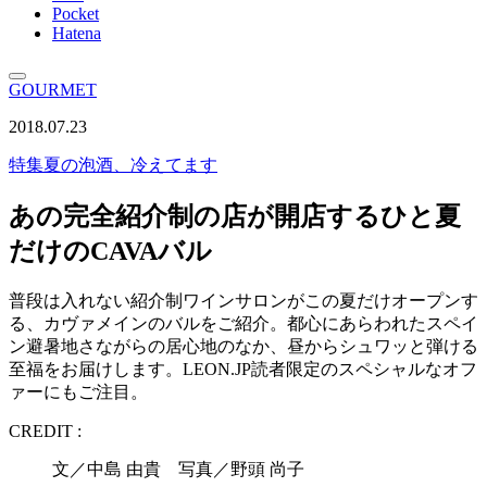
Pocket
Hatena
GOURMET
2018.07.23
特集
夏の泡酒、冷えてます
あの完全紹介制の店が開店するひと夏
だけのCAVAバル
普段は入れない紹介制ワインサロンがこの夏だけオープンす
る、カヴァメインのバルをご紹介。都心にあらわれたスペイ
ン避暑地さながらの居心地のなか、昼からシュワッと弾ける
至福をお届けします。LEON.JP読者限定のスペシャルなオフ
ァーにもご注目。
CREDIT :
文／中島 由貴 写真／野頭 尚子