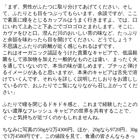
「まず、男性がふたつに取り分けてあげてください。そし
て、ふたりとも目をつぶってもらいます。余談ですが、ここ
で素直に瞳をとじるカップルはうまく行きますよ。では、口
にいれて上あごと下あごでゴロゴロとまわします。そこに、
カヴァをひと口。澄んだ川のおいしい苔の味など、たっぷり
と余韻を味わったら目を開けてください。どうでしょう？
不思議とふたりの距離が近く感じられるはずです。
これはオーガニック認証をうけた貴重なキャビアで、低温殺
菌をして添加物を加えた一般的なものとは違い、まったく火
を通していないので、本当の味が楽しめます。プチっと弾け
るイメージがあると思いますが、本来のキャビアは舌先で溶
けていくんです。それらを詳しく説明したしおりをお渡しし
ているので、おふたりでご覧になりながら召し上がってくだ
さい」
ふたりで瞳を閉じるドキドキ感と、これまで経験したことの
ない濃厚なフレッシュ キャビアの世界を共有することで、
ぐっと気持ちが近づくのかもしれませんね。
ちなみに写真の50gが2万4300円。ほか、20gなら9720円、30g
で1万4580円です。この値段を見て、食通の皆さんならきっ