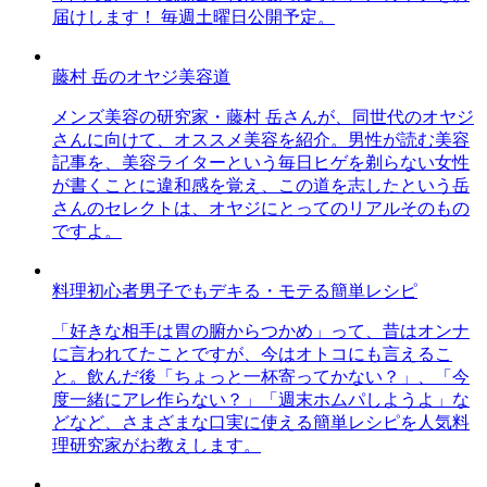
届けします！ 毎週土曜日公開予定。
藤村 岳のオヤジ美容道
メンズ美容の研究家・藤村 岳さんが、同世代のオヤジ
さんに向けて、オススメ美容を紹介。男性が読む美容
記事を、美容ライターという毎日ヒゲを剃らない女性
が書くことに違和感を覚え、この道を志したという岳
さんのセレクトは、オヤジにとってのリアルそのもの
ですよ。
料理初心者男子でもデキる・モテる簡単レシピ
「好きな相手は胃の腑からつかめ」って、昔はオンナ
に言われてたことですが、今はオトコにも言えるこ
と。飲んだ後「ちょっと一杯寄ってかない？」、「今
度一緒にアレ作らない？」「週末ホムパしようよ」な
どなど、さまざまな口実に使える簡単レシピを人気料
理研究家がお教えします。