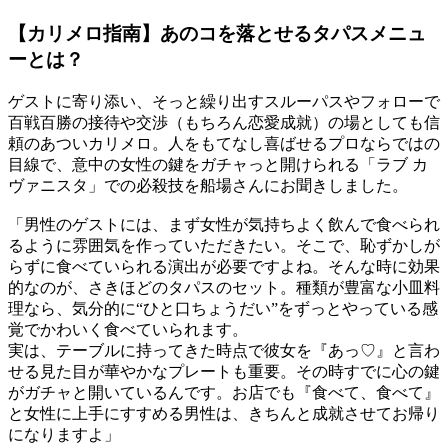
【カリメロ指南】あのコを落とせるタパスメニュ
ーとは？
ゲストに寄り添い、そっと繰り出すスルーパスやフォローで
百戦百勝の接待や交渉（もちろん恋愛成就）の場としても信
頼のあついカリメロ。人をもてなし喜ばせるプロならではの
目線で、意中の女性の鍵をガチャっと開けられる「ラブ カ
ヴァニスタ」での必殺技を船場さんにお聞きしました。
「男性のゲストには、まず女性が気持ちよく飲んで食べられ
るように雰囲気を作っていただきたい。そこで、恥ずかしが
らずに食べていられる演出が必要ですよね。そんな時に効果
的なのが、さきほどのタパスのセット。種類が豊富な小皿料
理なら、気分的に“ひと口ちょうだい”をずっとやっている感
覚でかわいく食べていられます。
実は、テーブルに持ってきた時点で彼女を『あっ♡』と言わ
せる見た目が華やかなプレートも重要。その時すでに心の鍵
がガチャと開いているんです。お店でも『食べて、食べて』
と女性に上手にすすめる男性は、きちんと成就させてお帰り
になりますよ」