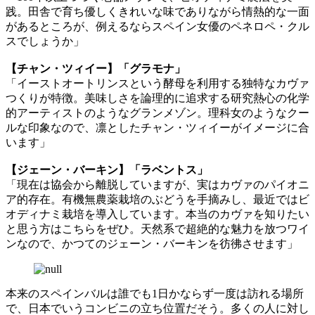
践。田舎で育ち優しくきれいな味でありながら情熱的な一面
があるところが、例えるならスペイン女優のペネロペ・クル
スでしょうか」
【チャン・ツィイー】「グラモナ」
「イーストオートリンスという酵母を利用する独特なカヴァ
つくりが特徴。美味しさを論理的に追求する研究熱心の化学
的アーティストのようなグランメゾン。理科女のようなクー
ルな印象なので、凛としたチャン・ツィイーがイメージに合
います」
【ジェーン・バーキン】「ラベントス」
「現在は協会から離脱していますが、実はカヴァのパイオニ
ア的存在。有機無農薬栽培のぶどうを手摘みし、最近ではビ
オディナミ栽培を導入しています。本当のカヴァを知りたい
と思う方はこちらをぜひ。天然系で超絶的な魅力を放つワイ
ンなので、かつてのジェーン・バーキンを彷彿させます」
本来のスペインバルは誰でも1日かならず一度は訪れる場所
で、日本でいうコンビニの立ち位置だそう。多くの人に対し