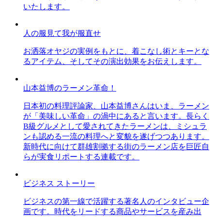
いたします。
人の服見て我が服直せ
お洒落オヤジの実例をもとに、着こなし術とキーとな
るアイテム、そしてその演出効果をお伝えします。
山本益博のラーメン革命！
日本初の料理評論家、山本益博さんはいま、ラーメン
が「美味しい革命」の渦中にあると言います。長らく
B級グルメとして愛されてきたラーメンは、ミシュラ
ンも認める一流の料理へと変貌を遂げつつあります。
新時代に向けて群雄割拠する街のラーメン店を巨匠自
らが実食リポートする連載です。
ビジネス ストーリー
ビジネスの第一線で活躍する著名人のインタビュー企
画です。時代をリードする商品やサービスを産み出