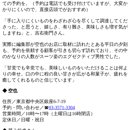
ての予約を。（予約は電話でも受け付けていますが、大変か
かりにくいので、直接店頭でがおすすめ）
「手に入りにくいものをわざわざ心を尽くして調達してくだ
さった、と思うと、嬉しさ、有り難さ、美味しさも増す気が
しますね」と、吉右衛門さん。
実際に編集部が空也のお店に取材に訪れたとある平日の夕刻
も、予約を依頼する顧客が引きも切らず訪れており、その中
のかなりの人数がスーツ姿のエグゼクティブ男性でした。
「甘党でも辛党でも、美味しいものをいただけることは何よ
りの幸せ。口の中に程の良い甘さが広がる和菓子が、疲れを
癒してくれるものと信じています」
◆ 空也
住所／東京都中央区銀座6-7-19
予約・問い合わせ／☎
03-3571-3304
営業時間／10時〜17時（土曜日は16時閉店）
定休日／日曜・祝日