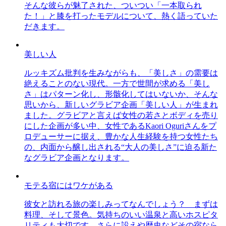
そんな彼らが魅了された、ついつい「一本取られ
た！」と膝を打ったモデルについて、熱く語っていた
だきます。
美しい人
ルッキズム批判を生みながらも、「美しさ」の需要は
絶えることのない現代。一方で世間が求める「美し
さ」はパターン化し、形骸化してはいないか、そんな
思いから、新しいグラビア企画「美しい人」が生まれ
ました。グラビアと言えば女性の若さとボディを売り
にした企画が多い中、女性であるKaori Oguriさんをプ
ロデューサーに据え、豊かな人生経験を持つ女性たち
の、内面から醸し出される“大人の美しさ”に迫る新た
なグラビア企画となります。
モテる宿にはワケがある
彼女と訪れる旅の楽しみってなんでしょう？ まずは
料理、そして景色。気持ちのいい温泉と高いホスピタ
リティも大切です。さらに設えや歴史などその宿なら