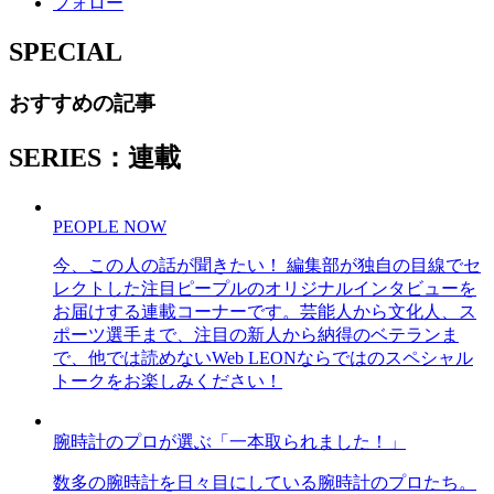
フォロー
SPECIAL
おすすめの記事
SERIES：連載
PEOPLE NOW
今、この人の話が聞きたい！ 編集部が独自の目線でセ
レクトした注目ピープルのオリジナルインタビューを
お届けする連載コーナーです。芸能人から文化人、ス
ポーツ選手まで、注目の新人から納得のベテランま
で、他では読めないWeb LEONならではのスペシャル
トークをお楽しみください！
腕時計のプロが選ぶ「一本取られました！」
数多の腕時計を日々目にしている腕時計のプロたち。