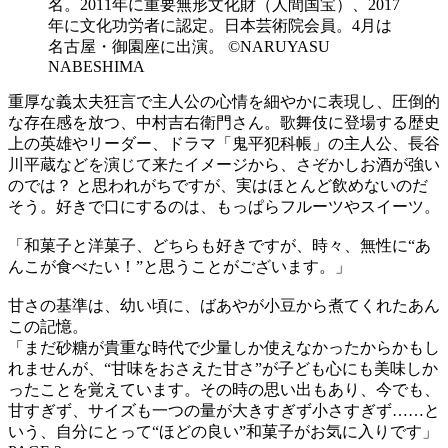
名。2011年に重要無形文化財（人間国宝）、2017
年に文化功労者に認定。日本芸術院会員。4月は
名古屋・御園座に出演。 ©NARUYASU
NABESHIMA
重厚な義太夫狂言で主人公の心情を細やかに表現し、圧倒的
な存在感を放つ、中村吉右衛門さん。歌舞伎に登場する歴史
上の英雄やリーダー、ドラマ「鬼平犯科帳」の主人公、長谷
川平蔵などを演じて来たイメージから、さぞかしお酒が強い
のでは？ と思われがちですが、実はほとんど飲めないのだ
そう。好きで口にするのは、もっぱらフルーツやスイーツ。
「和菓子と洋菓子、どちらも好きですが、時々、無性に“あ
んこが食べたい！”と思うことがございます。」
甘さの基準は、幼い頃に、ばあやが小豆から煮てくれたあん
この記憶。
「まだ砂糖が貴重な時代で少量しか使えなかったからかもし
れませんが、“甘味をおさえた甘さ”が子ども心にも美味しか
ったことを覚えています。その時の思い出もあり、今でも、
甘すぎず、サイズも一つの量が大きすぎず小さすぎず……と
いう、自分にとって“ほどの良い”和菓子がお気に入りです」