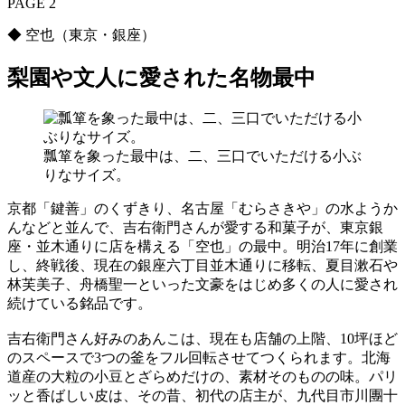
PAGE 2
◆ 空也（東京・銀座）
梨園や文人に愛された名物最中
瓢箪を象った最中は、二、三口でいただける小ぶ
りなサイズ。
京都「鍵善」のくずきり、名古屋「むらさきや」の水ようか
んなどと並んで、吉右衛門さんが愛する和菓子が、東京銀
座・並木通りに店を構える「空也」の最中。明治17年に創業
し、終戦後、現在の銀座六丁目並木通りに移転、夏目漱石や
林芙美子、舟橋聖一といった文豪をはじめ多くの人に愛され
続けている銘品です。
吉右衛門さん好みのあんこは、現在も店舗の上階、10坪ほど
のスペースで3つの釜をフル回転させてつくられます。北海
道産の大粒の小豆とざらめだけの、素材そのものの味。パリ
ッと香ばしい皮は、その昔、初代の店主が、九代目市川團十