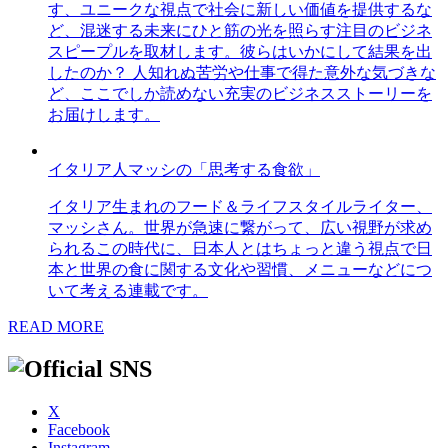
す、ユニークな視点で社会に新しい価値を提供するな
ど、混迷する未来にひと筋の光を照らす注目のビジネ
スピープルを取材します。彼らはいかにして結果を出
したのか？ 人知れぬ苦労や仕事で得た意外な気づきな
ど、ここでしか読めない充実のビジネスストーリーを
お届けします。
イタリア人マッシの「思考する食欲」
イタリア生まれのフード＆ライフスタイルライター、
マッシさん。世界が急速に繋がって、広い視野が求め
られるこの時代に、日本人とはちょっと違う視点で日
本と世界の食に関する文化や習慣、メニューなどにつ
いて考える連載です。
READ MORE
X
Facebook
Instagram