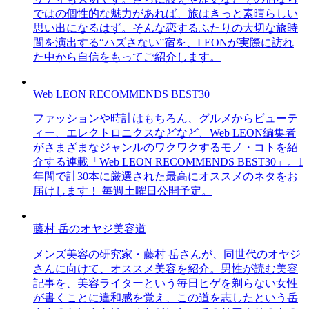
ではの個性的な魅力があれば、旅はきっと素晴らしい
思い出になるはず。そんな恋するふたりの大切な旅時
間を演出する“ハズさない”宿を、LEONが実際に訪れ
た中から自信をもってご紹介します。
Web LEON RECOMMENDS BEST30
ファッションや時計はもちろん、グルメからビューテ
ィー、エレクトロニクスなどなど、Web LEON編集者
がさまざまなジャンルのワクワクするモノ・コトを紹
介する連載「Web LEON RECOMMENDS BEST30」。1
年間で計30本に厳選された最高にオススメのネタをお
届けします！ 毎週土曜日公開予定。
藤村 岳のオヤジ美容道
メンズ美容の研究家・藤村 岳さんが、同世代のオヤジ
さんに向けて、オススメ美容を紹介。男性が読む美容
記事を、美容ライターという毎日ヒゲを剃らない女性
が書くことに違和感を覚え、この道を志したという岳