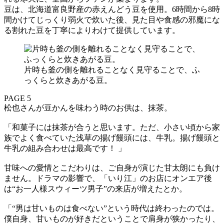
豆は、北海道富良野産の赤えんどう豆を使用。6時間から8時
間かけてじっくり弱火で炊いた後、見た目や食感の邪魔にな
る割れた豆を丁寧によりわけて提供しています。
片時も釜の側を離れることなく見守ることで、ふ
っくらと炊きあがる豆。
PAGE 5
松也さんが豆かんを味わう時のお供は、抹茶。
「和菓子には抹茶が合うと思います。ただ、小さい頃から家
族でよく食べていた浅草の揚げ饅頭には、牛乳。揚げ饅頭と
牛乳の組み合わせは最高です！ 」
甘味への愛情とこだわりは、ご自身が演じた甘太朗にも負け
ません。ドラマの影響で、「いり江」のお店にオンエア後
は“お一人様スウィーツ男子”の来店が増えたとか。
「“男は甘いものは食べない”という時代は終わったのでは。
僕自身、甘いものが好きだということで肩身が狭かったり、