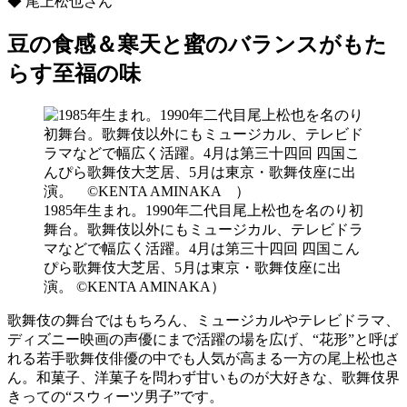
◆ 尾上松也さん
豆の食感＆寒天と蜜のバランスがもた
らす至福の味
1985年生まれ。1990年二代目尾上松也を名のり初
舞台。歌舞伎以外にもミュージカル、テレビドラ
マなどで幅広く活躍。4月は第三十四回 四国こん
ぴら歌舞伎大芝居、5月は東京・歌舞伎座に出
演。 ©KENTA AMINAKA）
歌舞伎の舞台ではもちろん、ミュージカルやテレビドラマ、
ディズニー映画の声優にまで活躍の場を広げ、“花形”と呼ば
れる若手歌舞伎俳優の中でも人気が高まる一方の尾上松也さ
ん。和菓子、洋菓子を問わず甘いものが大好きな、歌舞伎界
きっての“スウィーツ男子”です。