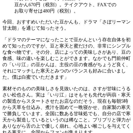
豆かん670円（税別）。テイクアウト、FAXでの
お取り寄せは480円（税別）。
今回、おすすめいただいた豆かんも、ドラマ「さぼリーマン
甘太朗」を通じて知ったそう。
「ドラマのテーマになったことで豆かんという存在自体を初
めて知ったのですが、豆と寒天と蜜だけの、非常にシンプル
な食べ物です。その分、店によっての美味しさがあり、豆の
食感、味の違いを楽しむことができます。なかでも門前仲町
の「いり江」の豆かんは、主役の豆の食感がちょうど良く、
それにマッチした寒天とみつのバランスも好みに合いまし
た。僕は白蜜でいただきます」
素材そのものの美味しさを見抜いたのは、さすが甘味にうる
さい松也さん。実は「いり江」はそもそも先代が蒟蒻・寒天
の製造からスタートさせたお店なのだそう。現在も毎朝5時
から天草を仕込み、煮汁を固めて一晩寝かせ、自家製の寒天
で勝負しています。全国に数ある甘味処でも、自分の店で寒
天から製造しているというのは稀なこと。プリプリと弾力が
ありながら舌の上で優しく崩れ、心地よい喉ごしを与えてく
れる寒天に、全国からファンが集まります。