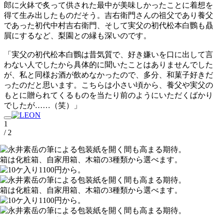
郎に火鉢で炙って供された最中が美味しかったことに着想を
得て生み出したものだそう。吉右衛門さんの祖父であり養父
であった初代中村吉右衛門、そして実父の初代松本白鸚も贔
屓にするなど、梨園との縁も深いのです。
「実父の初代松本白鸚は昔気質で、好き嫌いを口に出して言
わない人でしたから具体的に聞いたことはありませんでした
が、私と同様お酒が飲めなかったので、多分、和菓子好きだ
ったのだと思います。こちらは小さい頃から、養父や実父の
もとに贈られてくるものを当たり前のようにいただくばかり
でしたが……（笑）」
1
/ 2