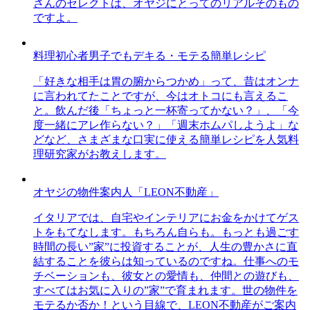
さんのセレクトは、オヤジにとってのリアルそのもの
ですよ。
料理初心者男子でもデキる・モテる簡単レシピ
「好きな相手は胃の腑からつかめ」って、昔はオンナ
に言われてたことですが、今はオトコにも言えるこ
と。飲んだ後「ちょっと一杯寄ってかない？」、「今
度一緒にアレ作らない？」「週末ホムパしようよ」な
どなど、さまざまな口実に使える簡単レシピを人気料
理研究家がお教えします。
オヤジの物件案内人「LEON不動産」
イタリアでは、自宅やインテリアにお金をかけてゲス
トをもてなします。もちろん自らも。もっとも過ごす
時間の長い”家”に投資することが、人生の豊かさに直
結することを彼らは知っているのですね。仕事へのモ
チベーションも、彼女との愛情も、仲間との遊びも、
すべてはお気に入りの”家”で育まれます。世の物件を
モテるか否か！という目線で、LEON不動産がご案内