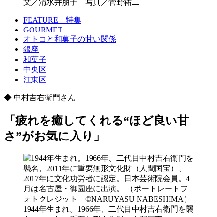
文／清水井朋子 写真／菅野祐二
FEATURE：特集
GOURMET
オトコと和菓子の甘い関係
銀座
和菓子
中央区
江東区
◆ 中村吉右衛門さん
「疲れを癒してくれる“ほど良い甘
さ”がお気に入り」
1944年生まれ。1966年、二代目中村吉右衛門を襲