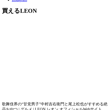
買えるLEON
歌舞伎界の“甘党男子”中村吉右衛門と尾上松也がすすめる絶
品おやつ | グルメ | LEON レオン オフィシャルWebサイト