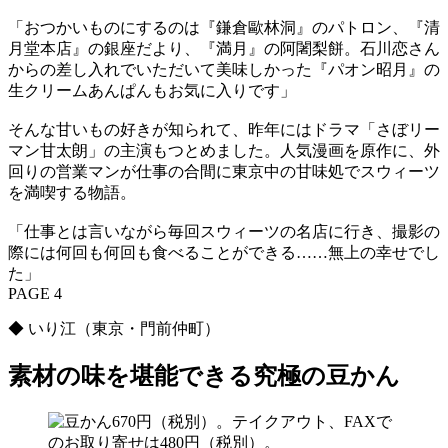
「おつかいものにするのは『鎌倉歐林洞』のパトロン、『清
月堂本店』の銀座だより、『満月』の阿闍梨餅。石川恋さん
からの差し入れでいただいて美味しかった『パオン昭月』の
生クリームあんぱんもお気に入りです」
そんな甘いもの好きが知られて、昨年にはドラマ「さぼリー
マン甘太朗」の主演もつとめました。人気漫画を原作に、外
回りの営業マンが仕事の合間に東京中の甘味処でスウィーツ
を満喫する物語。
「仕事とは言いながら毎回スウィーツの名店に行き、撮影の
際には何回も何回も食べることができる……無上の幸せでし
た」
PAGE 4
◆ いり江（東京・門前仲町）
素材の味を堪能できる究極の豆かん