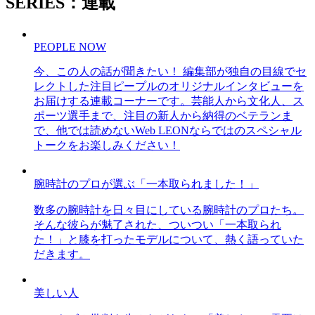
SERIES：連載
PEOPLE NOW
今、この人の話が聞きたい！ 編集部が独自の目線でセ
レクトした注目ピープルのオリジナルインタビューを
お届けする連載コーナーです。芸能人から文化人、ス
ポーツ選手まで、注目の新人から納得のベテランま
で、他では読めないWeb LEONならではのスペシャル
トークをお楽しみください！
腕時計のプロが選ぶ「一本取られました！」
数多の腕時計を日々目にしている腕時計のプロたち。
そんな彼らが魅了された、ついつい「一本取られ
た！」と膝を打ったモデルについて、熱く語っていた
だきます。
美しい人