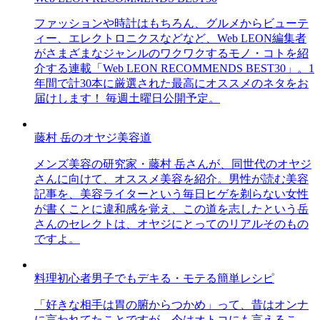
ファッションや時計はもちろん、グルメからビューテ
ィー、エレクトロニクスなどなど、Web LEON編集者
がさまざまなジャンルのワクワクするモノ・コトを紹
介する連載「Web LEON RECOMMENDS BEST30」。1
年間で計30本に厳選された最高にオススメのネタをお
届けします！ 毎週土曜日公開予定。
藤村 岳のオヤジ美容道
メンズ美容の研究家・藤村 岳さんが、同世代のオヤジ
さんに向けて、オススメ美容を紹介。男性が読む美容
記事を、美容ライターという毎日ヒゲを剃らない女性
が書くことに違和感を覚え、この道を志したという岳
さんのセレクトは、オヤジにとってのリアルそのもの
ですよ。
料理初心者男子でもデキる・モテる簡単レシピ
「好きな相手は胃の腑からつかめ」って、昔はオンナ
に言われてたことですが、今はオトコにも言えるこ