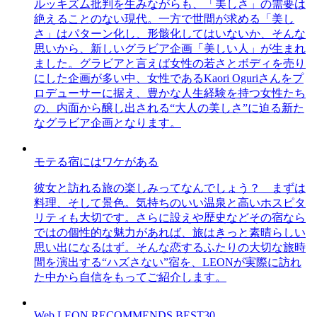
ルッキズム批判を生みながらも、「美しさ」の需要は
絶えることのない現代。一方で世間が求める「美し
さ」はパターン化し、形骸化してはいないか、そんな
思いから、新しいグラビア企画「美しい人」が生まれ
ました。グラビアと言えば女性の若さとボディを売り
にした企画が多い中、女性であるKaori Oguriさんをプ
ロデューサーに据え、豊かな人生経験を持つ女性たち
の、内面から醸し出される“大人の美しさ”に迫る新た
なグラビア企画となります。
モテる宿にはワケがある
彼女と訪れる旅の楽しみってなんでしょう？ まずは
料理、そして景色。気持ちのいい温泉と高いホスピタ
リティも大切です。さらに設えや歴史などその宿なら
ではの個性的な魅力があれば、旅はきっと素晴らしい
思い出になるはず。そんな恋するふたりの大切な旅時
間を演出する“ハズさない”宿を、LEONが実際に訪れ
た中から自信をもってご紹介します。
Web LEON RECOMMENDS BEST30