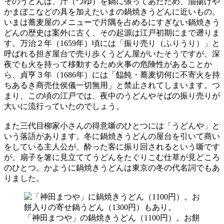
そのうどんは、汁（つゆ）を鍋に張ってあたため、油揚げや
かまぼこなどの具を加えたいまの鍋焼きうどんに近いもの。
いまは蕎麦屋のメニューで片隅を占めるにすぎない鍋焼きう
どんの歴史は案外に古く、その起源は江戸初期にまで遡りま
す。万治２年（1659年）頃には「振り売り（ふりうり）」と
呼ばれる担ぎ屋台で売り歩くうどん屋がいたそうですが、深
夜でも火を持って移動するため火事の危険性があることか
ら、貞亨３年（1686年）には「饂飩・蕎麦切何に不寄火を持
ちあるき商売仕侯儀一切無用」と禁止されてしまいます。つ
まり、この頃の江戸では、夜中のうどんやそばの振り売りが
大いに流行っていたのでしょう。
また三代目柳家小さんの得意噺のひとつには「うどんや」と
いう落語があります。冬に鍋焼きうどんの屋台を引いて商い
をしている主人公が、酔った客に振り回されるという噺です
が、扇子を箸に見立ててうどんをたぐりこむ仕草が見どころ
のひとつ。かように鍋焼きうどんは東京の冬の代名詞でもあ
りました。
「神田まつや」の鍋焼きうどん（1100円）。お餅