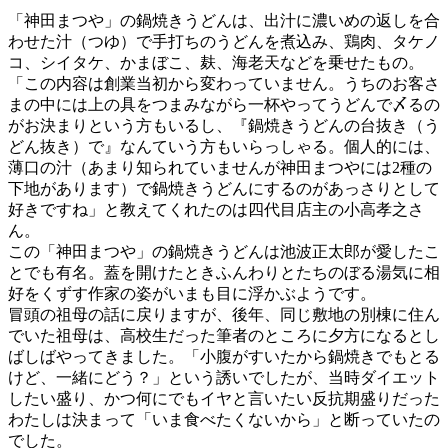
「神田まつや」の鍋焼きうどんは、出汁に濃いめの返しを合
わせた汁（つゆ）で手打ちのうどんを煮込み、鶏肉、タケノ
コ、シイタケ、かまぼこ、麸、海老天などを乗せたもの。
「この内容は創業当初から変わっていません。うちのお客さ
まの中には上の具をつまみながら一杯やってうどんで〆るの
がお決まりという方もいるし、『鍋焼きうどんの台抜き（う
どん抜き）で』なんていう方もいらっしゃる。個人的には、
薄口の汁（あまり知られていませんが神田まつやには2種の
下地があります）で鍋焼きうどんにするのがあっさりとして
好きですね」と教えてくれたのは四代目店主の小高孝之さ
ん。
この「神田まつや」の鍋焼きうどんは池波正太郎が愛したこ
とでも有名。蓋を開けたときふんわりとたちのぼる湯気に相
好をくずす作家の姿がいまも目に浮かぶようです。
冒頭の祖母の話に戻りますが、後年、同じ敷地の別棟に住ん
でいた祖母は、高校生だった筆者のところに夕方になるとし
ばしばやってきました。「小腹がすいたから鍋焼きでもとる
けど、一緒にどう？」という誘いでしたが、当時ダイエット
したい盛り、かつ何にでもイヤと言いたい反抗期盛りだった
わたしは決まって「いま食べたくないから」と断っていたの
でした。