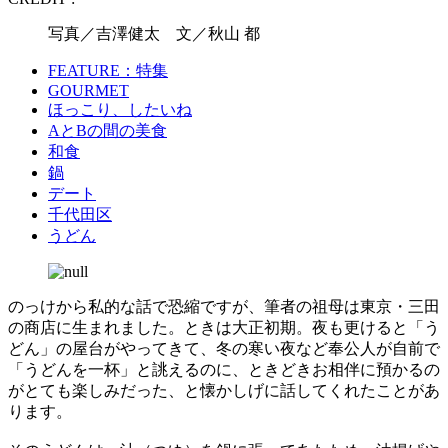
写真／吉澤健太 文／秋山 都
FEATURE：特集
GOURMET
ほっこり、したいね
AとBの間の美食
和食
鍋
デート
千代田区
うどん
のっけから私的な話で恐縮ですが、筆者の祖母は東京・三田
の商店に生まれました。ときは大正初期。夜も更けると「う
どん」の屋台がやってきて、冬の寒い夜など奉公人が自前で
「うどんを一杯」と誂えるのに、ときどきお相伴に預かるの
がとても楽しみだった、と懐かしげに話してくれたことがあ
ります。