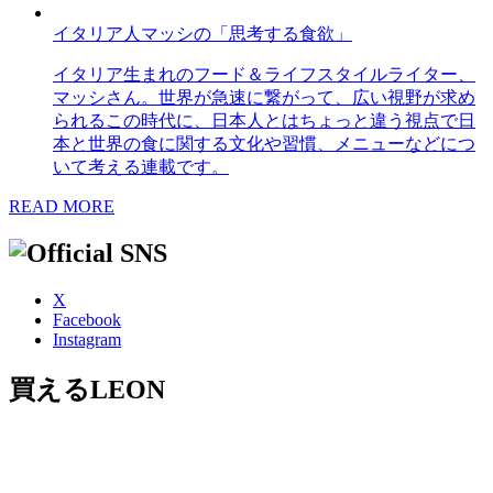
イタリア人マッシの「思考する食欲」
イタリア生まれのフード＆ライフスタイルライター、
マッシさん。世界が急速に繋がって、広い視野が求め
られるこの時代に、日本人とはちょっと違う視点で日
本と世界の食に関する文化や習慣、メニューなどにつ
いて考える連載です。
READ MORE
X
Facebook
Instagram
買えるLEON