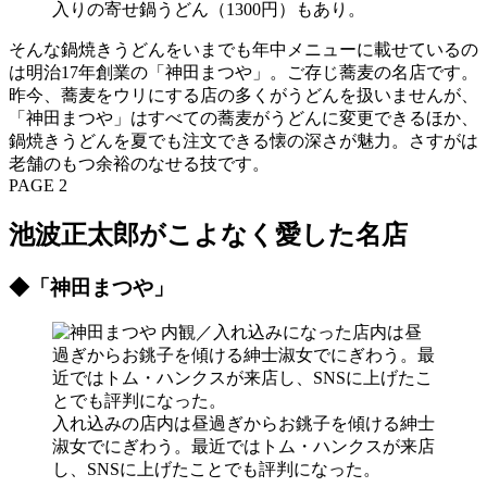
入りの寄せ鍋うどん（1300円）もあり。
そんな鍋焼きうどんをいまでも年中メニューに載せているの
は明治17年創業の「神田まつや」。ご存じ蕎麦の名店です。
昨今、蕎麦をウリにする店の多くがうどんを扱いませんが、
「神田まつや」はすべての蕎麦がうどんに変更できるほか、
鍋焼きうどんを夏でも注文できる懐の深さが魅力。さすがは
老舗のもつ余裕のなせる技です。
PAGE 2
池波正太郎がこよなく愛した名店
◆「神田まつや」
入れ込みの店内は昼過ぎからお銚子を傾ける紳士
淑女でにぎわう。最近ではトム・ハンクスが来店
し、SNSに上げたことでも評判になった。