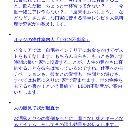
と。飲んだ後「ちょっと一杯寄ってかない？」、「今
度一緒にアレ作らない？」「週末ホムパしようよ」な
どなど、さまざまな口実に使える簡単レシピを人気料
理研究家がお教えします。
オヤジの物件案内人「LEON不動産」
イタリアでは、自宅やインテリアにお金をかけてゲス
トをもてなします。もちろん自らも。もっとも過ごす
時間の長い”家”に投資することが、人生の豊かさに直
結することを彼らは知っているのですね。仕事へのモ
チベーションも、彼女との愛情も、仲間との遊びも、
すべてはお気に入りの”家”で育まれます。世の物件を
モテるか否か！という目線で、LEON不動産がご案内
いたします。
人の服見て我が服直せ
お洒落オヤジの実例をもとに、着こなし術とキーとな
るアイテム、そしてその演出効果をお伝えします。