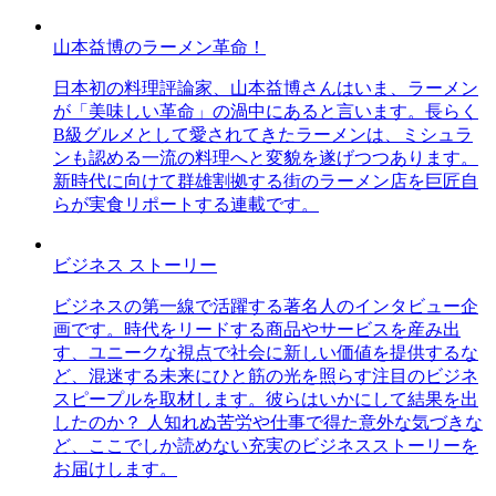
山本益博のラーメン革命！
日本初の料理評論家、山本益博さんはいま、ラーメン
が「美味しい革命」の渦中にあると言います。長らく
B級グルメとして愛されてきたラーメンは、ミシュラ
ンも認める一流の料理へと変貌を遂げつつあります。
新時代に向けて群雄割拠する街のラーメン店を巨匠自
らが実食リポートする連載です。
ビジネス ストーリー
ビジネスの第一線で活躍する著名人のインタビュー企
画です。時代をリードする商品やサービスを産み出
す、ユニークな視点で社会に新しい価値を提供するな
ど、混迷する未来にひと筋の光を照らす注目のビジネ
スピープルを取材します。彼らはいかにして結果を出
したのか？ 人知れぬ苦労や仕事で得た意外な気づきな
ど、ここでしか読めない充実のビジネスストーリーを
お届けします。